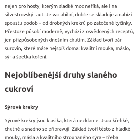
nejen pro hosty, kterým sladké moc neříká, ale i na
silvestrovský raut. Je variabilní, dobře se skladuje a nabízí
spoustu podob – od drobných krekrů po zatočené tyčinky.
Přestože působí moderně, vychází z osvědčených receptů,
jen přizpůsobených dnešním chutím. Základ tvoří pár
surovin, které máte nejspíš doma: kvalitní
mouka
, máslo,
sýr a špetka
koření
.
Nejoblíbenější druhy slaného
cukroví
Sýrové krekry
Sýrové krekry jsou klasika, která nezklame. Jsou křehké,
chutné a snadno se připravují. Základ tvoří těsto z hladké
mouky, másla a kvalitního strouhaného sýra – třeba