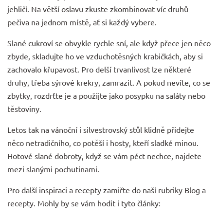
jehličí. Na větší oslavu zkuste zkombinovat víc druhů
pečiva na jednom místě, ať si každý vybere.
Slané cukroví se obvykle rychle sní, ale když přece jen něco
zbyde, skladujte ho ve vzduchotěsných krabičkách, aby si
zachovalo křupavost. Pro delší trvanlivost lze některé
druhy, třeba sýrové krekry, zamrazit. A pokud nevíte, co se
zbytky, rozdrťte je a použijte jako posypku na saláty nebo
těstoviny.
Letos tak na vánoční i silvestrovský stůl klidně přidejte
něco netradičního, co potěší i hosty, kteří sladké minou.
Hotové slané dobroty, když se vám péct nechce, najdete
mezi
slanými pochutinami
.
Pro další inspiraci a recepty zamiřte do naší rubriky
Blog a
recepty
. Mohly by se vám hodit i tyto články: