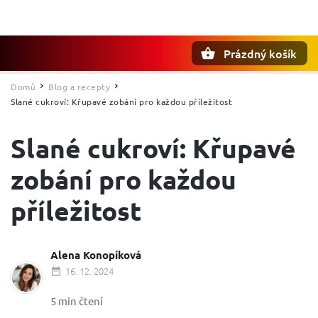
Prázdný košík
Hledat
Domů
Blog a recepty
/
/
Slané cukroví: Křupavé zobání pro každou příležitost
Slané cukroví: Křupavé
zobání pro každou
příležitost
Alena Konopíková
16. 12. 2024
5 min čtení