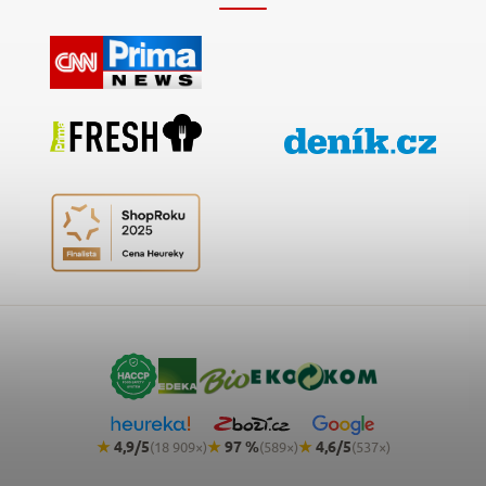
★
4,9/5
★
97 %
★
4,6/5
(18 909×)
(589×)
(537×)