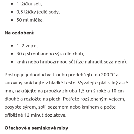
1 lžičku soli,
0,5 lžičky jedlé sody,
50 ml mléka.
Na ozdobení:
1–2 vejce,
30 g strouhaného sýra dle chuti,
kmín nebo hrubozrnnou sůl (lze nahradit sezamem).
Postup je jednoduchý: troubu předehřejte na 200 °C a
suroviny smíchejte v hladké těsto. Vyválejte plát silný asi 5
mm, nakrájejte na proužky zhruba 1,5 cm široké a 10 cm
dlouhé a rozložte na plech. Potřete rozšlehaným vejcem,
posypte sýrem, solí, sezamem nebo kmínem a pečte
přibližně 12 minut dozlatova.
Ořechové a semínkové mixy