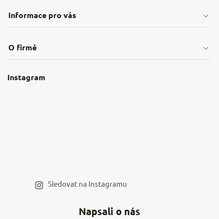
Informace pro vás
Doprava & platby
O firmě
Obchodní podmínky
O nás
Instagram
Nejčastější dotazy
Kamenná prodejna
Reklamace a vrácení
Kariéra v NěmeckýEshop.cz
Moje objednávka
Velkoobchod
Spolupráce s influencery
Blog a recepty
Staňte se naším výdejním místem
Sledovat na Instagramu
Hodnocení obchodu
Napsali o nás
Kontakty