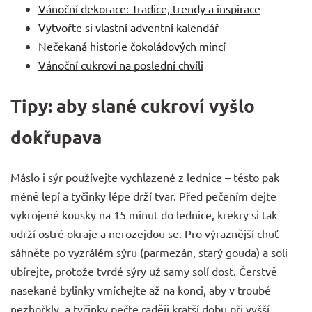
Vánoční dekorace: Tradice, trendy a inspirace
Vytvořte si vlastní adventní kalendář
Nečekaná historie čokoládových mincí
Vánoční cukroví na poslední chvíli
Tipy: aby slané cukroví vyšlo
dokřupava
Máslo i sýr používejte vychlazené z lednice – těsto pak
méně lepí a tyčinky lépe drží tvar. Před pečením dejte
vykrojené kousky na 15 minut do lednice, krekry si tak
udrží ostré okraje a nerozejdou se. Pro výraznější chuť
sáhněte po vyzrálém sýru (parmezán, starý gouda) a soli
ubírejte, protože tvrdé sýry už samy solí dost. Čerstvě
nasekané bylinky vmíchejte až na konci, aby v troubě
nezhořkly, a tyčinky pečte raději kratší dobu při vyšší