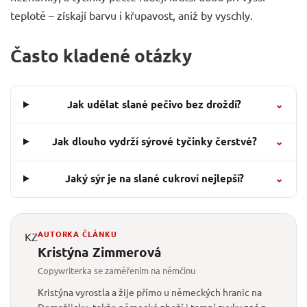
teplotě – získají barvu i křupavost, aniž by vyschly.
Často kladené otázky
Jak udělat slané pečivo bez droždí?
⌄
Jak dlouho vydrží sýrové tyčinky čerstvé?
⌄
Jaký sýr je na slané cukroví nejlepší?
⌄
AUTORKA ČLÁNKU
KZ
Kristýna Zimmerová
Copywriterka se zaměřením na němčinu
Kristýna vyrostla a žije přímo u německých hranic na
Domažlicku, takže německé zboží i tamní zvyky zná z