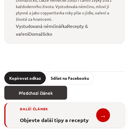
každodenního života. Vystudovala němčinu, mluví jí
plynně a jako copywriterka roky píše o jídle, vaření a
životě za hranicemi.
Vystudovaná němčinářka
Recepty &
vaření
Domažlicko
Kopírovat odkaz
Sdílet na Facebooku
Předchozí článek
DALŠÍ ČLÁNEK
→
Objevte další tipy a recepty