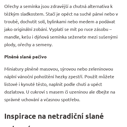
Ořechy a semínka jsou zdravější a chutná alternativa k
těžkým sladkostem. Stačí je opéct na suché pánvi nebo v
troubě, dochutit solí, bylinkami nebo medem a podávat
jako originální zobání. Vyplatí se mít po ruce zásobu –
mandle, kešu i dýňová semínka seženete mezi
sušenými
plody, ořechy a semeny
.
Plněné slané pečivo
Miniatury plněné masovou, sýrovou nebo zeleninovou
náplní vánoční pohoštění hezky zpestří. Použít můžete
listové i kynuté těsto, naplnit podle chuti a upéct
dozlatova. U cukroví s masem či uzeninou ale dbejte na
správné uchování a včasnou spotřebu.
Inspirace na netradiční slané