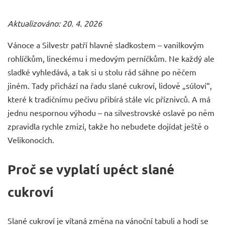
Aktualizováno: 20. 4. 2026
Vánoce a Silvestr patří hlavně sladkostem – vanilkovým
rohlíčkům, lineckému i medovým perníčkům. Ne každý ale
sladké vyhledává, a tak si u stolu rád sáhne po něčem
jiném. Tady přichází na řadu slané cukroví, lidově „súloví“,
které k tradičnímu pečivu přibírá stále víc příznivců. A má
jednu nespornou výhodu – na silvestrovské oslavě po něm
zpravidla rychle zmizí, takže ho nebudete dojídat ještě o
Velikonocích.
Proč se vyplatí upéct slané
cukroví
Slané cukroví je vítaná změna na vánoční tabuli a hodí se