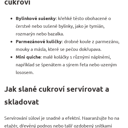
cukroví
Bylinkové sušenky
: křehké těsto obohacené o
čerstvé nebo sušené bylinky, jako je tymián,
rozmarýn nebo bazalka.
Parmezánové kuličky
: drobné koule z parmezánu,
mouky a másla, které se pečou dokřupava.
Mini quiche
: malé koláčky s různými náplněmi,
například se špenátem a sýrem feta nebo uzeným
lososem.
Jak slané cukroví servírovat a
skladovat
Servírování súloví je snadné a efektní. Naaranžujte ho na
etažér, dřevěný podnos nebo talíř ozdobený snítkami