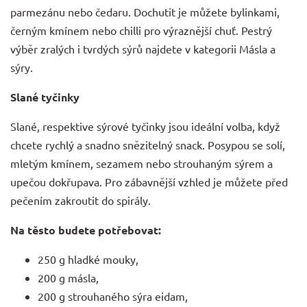
parmezánu nebo čedaru. Dochutit je můžete bylinkami,
černým kmínem nebo chilli pro výraznější chuť. Pestrý
výběr zralých i tvrdých sýrů najdete v kategorii
Másla a
sýry
.
Slané tyčinky
Slané, respektive sýrové tyčinky jsou ideální volba, když
chcete rychlý a snadno snězitelný snack. Posypou se solí,
mletým kmínem, sezamem nebo strouhaným sýrem a
upečou dokřupava. Pro zábavnější vzhled je můžete před
pečením zakroutit do spirály.
Na těsto budete potřebovat:
250 g hladké mouky,
200 g másla,
200 g strouhaného sýra eidam,