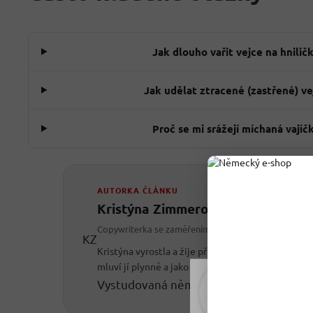
Jak dlouho vařit vejce na hnilič
Jak udělat ztracené (zastřené) ve
Proč se mi srážejí míchaná vajíč
AUTORKA ČLÁNKU
Kristýna Zimmerová
Copywriterka se zaměřením na němčinu
KZ
Kristýna vyrostla a žije přímo u německých hran
mluví jí plynně a jako copywriterka roky píše o jíd
Vystudovaná němčinářka
Recepty & vař
Rádi vám upravujeme
tomu soubory cookie