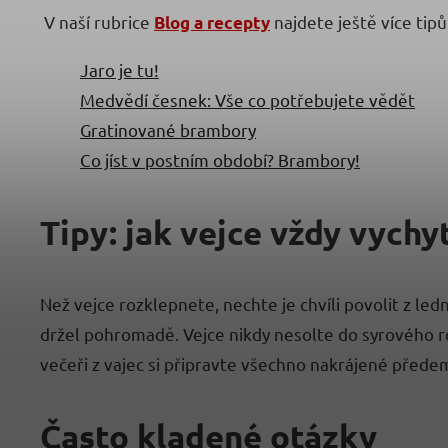
V naší rubrice
najdete ještě více tipů
Blog a recepty
Jaro je tu!
Medvědí česnek: Vše co potřebujete vědět
Gratinované brambory
Co jíst v postním období? Brambory!
Tipy: jak vejce vždy vychy
Než vejce rozklepnete, nechte je chvíli povolit z le
držel pohromadě. Vejce nikdy nesolte do syrového ro
večeři z vajec si připravte všechno nakrájené přede
Často kladené otázky