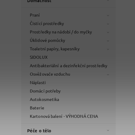
Domácnost
Praní
Čistící prostředky
Prostředky na nádobí / do myčky
Úklidové pomůcky
Toaletní papíry, kapesníky
SIDOLUX
Antibakteriální a dezinfekční prostředky
Osvěžovače vzduchu
Náplasti
Domácí potřeby
Autokosmetika
Baterie
Kartonová balení - VÝHODNÁ CENA
Péče o tělo