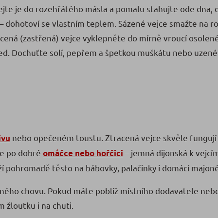
chejte je do rozehřátého másla a pomalu stahujte ode dna
dá – dohotoví se vlastním teplem. Sázené vejce smažte na 
ená (zastřená) vejce vyklepněte do mírně vroucí osolené vo
řed. Dochuťte solí, pepřem a špetkou muškátu nebo uzené 
nebo opečeném toustu. Ztracená vejce skvěle fungují
ivu
te po dobré
– jemná dijonská k vejcím
omáčce nebo hořčici
rží pohromadě těsto na bábovky, palačinky i domácí majon
eného chovu. Pokud máte poblíž místního dodavatele nebo
 žloutku i na chuti.