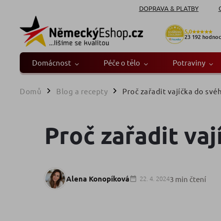
DOPRAVA & PLATBY
5,0
★★★★★
23 192
hodnoc
Domácnost
Péče o tělo
Potraviny
Domů
Blog a recepty
Proč zařadit vajíčka do své
/
/
Proč zařadit vaj
Alena Konopíková
22. 4. 2024
3 min čtení