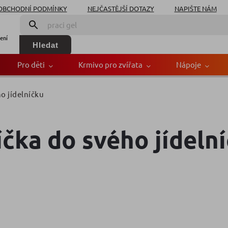
OBCHODNÍ PODMÍNKY
NEJČASTĚJŠÍ DOTAZY
NAPIŠTE NÁM
ení
Hledat
Pro děti
Krmivo pro zvířata
Nápoje
ho jídelníčku
íčka do svého jídeln