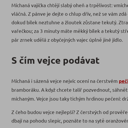
Míchaná vajíčka chtějí slabý oheň a trpělivost: vmí
vláčná. Z pánve je dejte o chlup dřív, než se vám z
dokud bílek neztuhne a žloutek zůstane tekutý. Ztrac
vařečkou; za 3 minuty máte měkký bílek a tekutý st
pár zrnek udělá z obyčejných vajec úplně jiné jídlo.
S čím vejce podávat
Míchaná i sázená vejce nejvíc ocení na čerstvém
peč
bramboráku. A když chcete talíř pozvednout, sáhně
míchaným. Vejce jsou taky tichým hrdinou pečení: d
Z čeho budou vejce nejlepší? Z čerstvých od prověř
dbají na pohodu slepic, poznáte to na sytě oranžovém