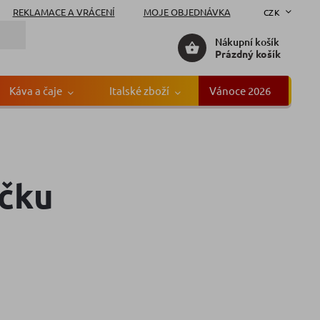
REKLAMACE A VRÁCENÍ
MOJE OBJEDNÁVKA
CZK
Nákupní košík
Prázdný košík
Káva a čaje
Italské zboží
Vánoce 2026
Gr
íčku