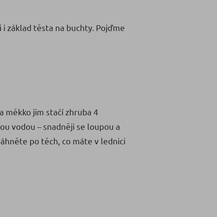
i i základ těsta na buchty. Pojďme
Na měkko jim stačí zhruba 4
nou vodou – snadněji se loupou a
sáhněte po těch, co máte v lednici