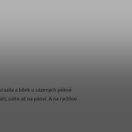
srazila a bílek u sázených pěkně
; solte až na pánvi. A na rychlou