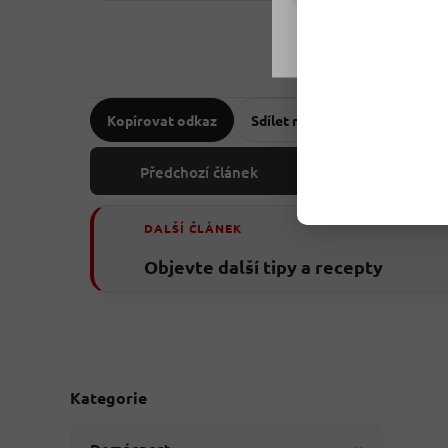
Nastavení
Kopírovat odkaz
Sdílet na Facebooku
Předchozí článek
DALŠÍ ČLÁNEK
Objevte další tipy a recepty
Kategorie