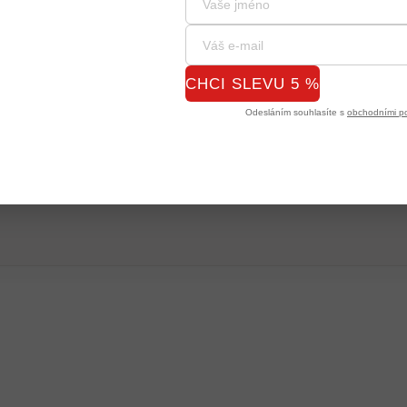
CHCI SLEVU 5 %
Odesláním souhlasíte s
obchodními p