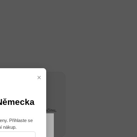
×
 Německa
 života. Vystudovala němčinu,
eny. Přihlaste se
ní nákup.
Souhlasím