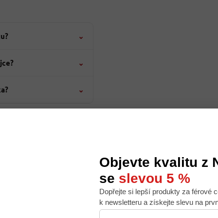
ku?
⌄
jce?
⌄
ka?
⌄
Objevte kvalitu z
ic na Domažlicku, takže německé zboží i tamní zvyky zná z každodenního
se
slevou 5 %
le, vaření a životě za hranicemi.
Dopřejte si lepší produkty za férové c
ení
Domažlicko
 nabídku na míru, ale abychom to zvládli, používáme k
k newsletteru a získejte slevu na prv
. Používáním tohoto webu s tím souhlasíte.