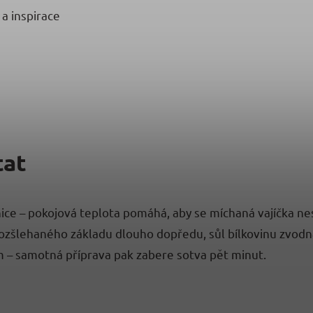
 a inspirace
tat
dnice – pokojová teplota pomáhá, aby se míchaná vajíčka ne
zšlehaného základu dlouho dopředu, sůl bílkovinu zvodnatí
m – samotná příprava pak zabere sotva pět minut.