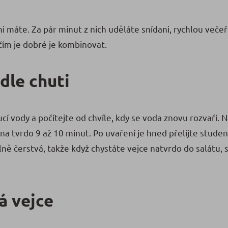
i máte. Za pár minut z nich uděláte snídani, rychlou večeř
s čím je dobré je kombinovat.
dle chuti
ucí vody a počítejte od chvíle, kdy se voda znovu rozvaří. 
 na tvrdo 9 až 10 minut. Po uvaření je hned přelijte stude
lně čerstvá, takže když chystáte vejce natvrdo do salátu, 
á vejce