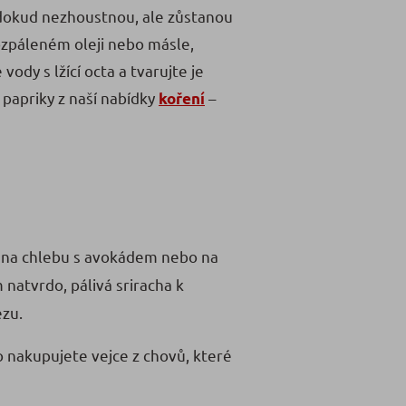
, dokud nezhoustnou, ale zůstanou
rozpáleném oleji nebo másle,
dy s lžící octa a tvarujte je
papriky z naší nabídky
–
koření
 na chlebu s avokádem nebo na
 natvrdo, pálivá sriracha k
ézu.
 nakupujete vejce z chovů, které