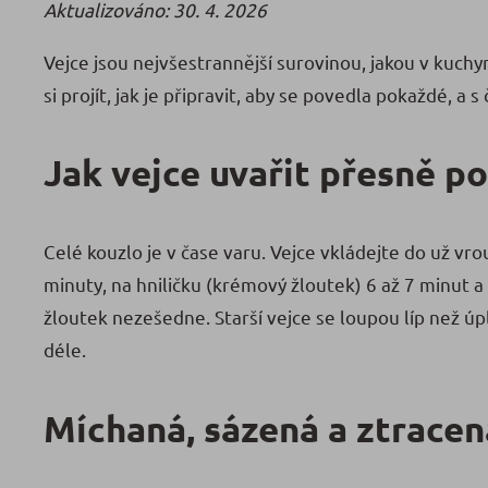
Aktualizováno: 30. 4. 2026
Vejce jsou nejvšestrannější surovinou, jakou v kuchyn
si projít, jak je připravit, aby se povedla pokaždé, a 
Jak vejce uvařit přesně po
Celé kouzlo je v čase varu. Vejce vkládejte do už vro
minuty, na hniličku (krémový žloutek) 6 až 7 minut a
žloutek nezešedne. Starší vejce se loupou líp než úp
déle.
Míchaná, sázená a ztracen