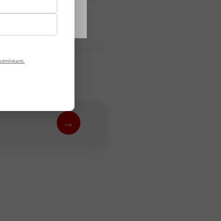
odmínkami.
→