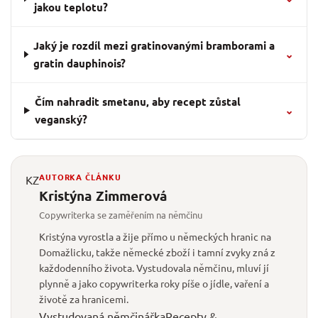
jakou teplotu?
Jaký je rozdíl mezi gratinovanými bramborami a
⌄
gratin dauphinois?
Čím nahradit smetanu, aby recept zůstal
⌄
veganský?
AUTORKA ČLÁNKU
KZ
Kristýna Zimmerová
Copywriterka se zaměřením na němčinu
Kristýna vyrostla a žije přímo u německých hranic na
Domažlicku, takže německé zboží i tamní zvyky zná z
každodenního života. Vystudovala němčinu, mluví jí
plynně a jako copywriterka roky píše o jídle, vaření a
životě za hranicemi.
Vystudovaná němčinářka
Recepty &