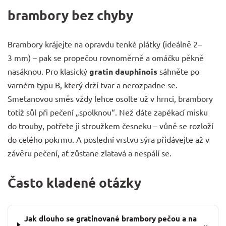
brambory bez chyby
Brambory krájejte na opravdu tenké plátky (ideálně 2–
3 mm) – pak se propečou rovnoměrně a omáčku pěkně
nasáknou. Pro klasický
gratin dauphinois
sáhněte po
varném typu B, který drží tvar a nerozpadne se.
Smetanovou směs vždy lehce osolte už v hrnci, brambory
totiž sůl při pečení „spolknou“. Než dáte zapékací misku
do trouby, potřete ji stroužkem česneku – vůně se rozloží
do celého pokrmu. A poslední vrstvu sýra přidávejte až v
závěru pečení, ať zůstane zlatavá a nespálí se.
Často kladené otázky
Jak dlouho se gratinované brambory pečou a na
⌄