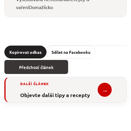
vaření
Domažlicko
Kopírovat odkaz
Sdílet na Facebooku
Předchozí článek
DALŠÍ ČLÁNEK
→
Objevte další tipy a recepty