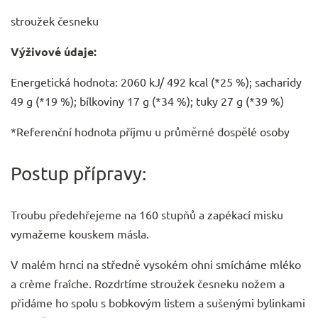
stroužek česneku
Výživové údaje:
Energetická hodnota: 2060 kJ/ 492 kcal (*25 %); sacharidy
49 g (*19 %); bílkoviny 17 g (*34 %); tuky 27 g (*39 %)
*Referenční hodnota příjmu u průměrné dospělé osoby
Postup přípravy:
Troubu předehřejeme na 160 stupňů a zapékací misku
vymažeme kouskem másla.
V malém hrnci na středně vysokém ohni smícháme mléko
a crème fraîche. Rozdrtíme stroužek česneku nožem a
přidáme ho spolu s bobkovým listem a sušenými bylinkami