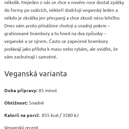
několik. Nejeden z nás se chce v novém roce dostat zpátky
do formy po svátcích, někteří dodržují veganský leden a
někdo je zkrátka jen přecpaný a chce zkusit něco lehčího.
Dnes vám proto přinášíme chutný a snadný pokrm –
gratinované brambory a to hned na dva způsoby –
veganské a se sýrem. Často se zapečené brambory
podávají jako příloha k masu nebo rybám, ale uvidíte, že
vám zachutnají i samotné.
Veganská varianta
Doba přípravy:
85 minut
Obtížnost:
Snadné
Kalorií na porci:
855 kcal / 3580 kJ
Veganský recept