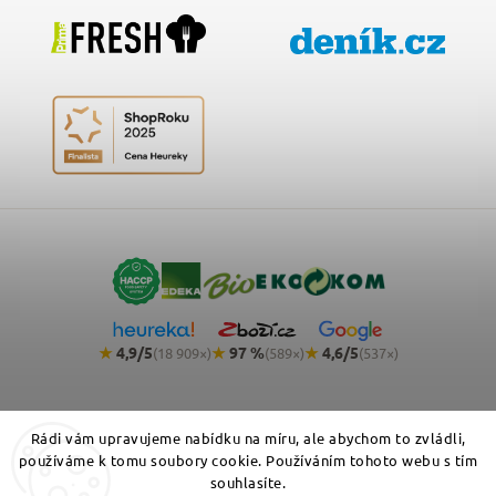
★
4,9/5
★
97 %
★
4,6/5
(18 909×)
(589×)
(537×)
Rádi vám upravujeme nabídku na míru, ale abychom to zvládli,
používáme k tomu soubory cookie. Používáním tohoto webu s tím
souhlasíte.