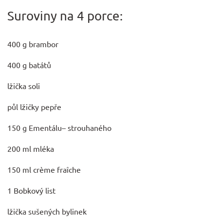
Suroviny na 4 porce:
400 g brambor
400 g batátů
lžička soli
půl lžičky pepře
150 g
Ementálu
– strouhaného
200 ml mléka
150 ml crème fraîche
1 Bobkový list
lžička sušených bylinek