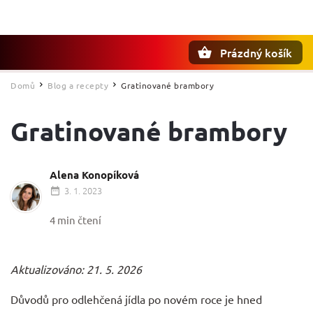
Prázdný košík
Hledat
Domů
Blog a recepty
Gratinované brambory
/
/
Gratinované brambory
Alena Konopíková
3. 1. 2023
4 min čtení
Aktualizováno: 21. 5. 2026
Důvodů pro odlehčená jídla po novém roce je hned