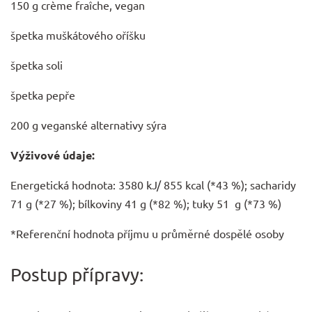
150 g crème fraîche, vegan
špetka
muškátového oříšku
špetka soli
špetka pepře
200 g veganské alternativy sýra
Výživové údaje:
Energetická hodnota: 3580 kJ/ 855 kcal (*43 %); sacharidy
71 g (*27 %); bílkoviny 41 g (*82 %); tuky 51 g (*73 %)
*Referenční hodnota příjmu u průměrné dospělé osoby
Postup přípravy: