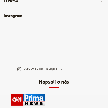
O firmě
Obchodní podmínky
O nás
Instagram
Nejčastější dotazy
Kamenná prodejna
Reklamace a vrácení
Kariéra v NěmeckýEshop.cz
Moje objednávka
Velkoobchod
Spolupráce s influencery
Blog a recepty
Staňte se naším výdejním místem
Sledovat na Instagramu
Hodnocení obchodu
Napsali o nás
Kontakty