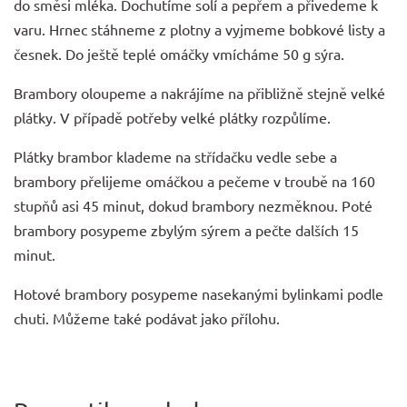
do směsi mléka. Dochutíme solí a pepřem a přivedeme k
varu. Hrnec stáhneme z plotny a vyjmeme bobkové listy a
česnek. Do ještě teplé omáčky vmícháme 50 g sýra.
Brambory oloupeme a nakrájíme na přibližně stejně velké
plátky. V případě potřeby velké plátky rozpůlíme.
Plátky brambor klademe na střídačku vedle sebe a
brambory přelijeme omáčkou a pečeme v troubě na 160
stupňů asi 45 minut, dokud brambory nezměknou. Poté
brambory posypeme zbylým sýrem a pečte dalších 15
minut.
Hotové brambory posypeme nasekanými bylinkami podle
chuti. Můžeme také podávat jako přílohu.