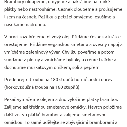
Brambory oloupeme, omyjeme a nakrájíme na tenké
plátky nebo nastrouháme. Česnek oloupeme a prolisujeme
lisem na česnek. Pažitku a petržel omyjeme, osušíme a
nasekáme nadrobno.
V hrnci rozehřejeme olivový olej. Přidáme česnek a krátce
orestujeme. Přidáme veganskou smetanu a ovesný nápoj a
vmícháme zeleninový vývar. Chvilku povaříme a potom
sundáme z plotny a vmícháme bylinky a crème fraîche a
dochutíme muškátovým oříškem, solí a pepřem.
Předehřejte troubu na 180 stupňů horní/spodní ohřev
(horkovzdušná trouba na 160 stupňů).
Pekáč vymažeme olejem a dno vyložíme plátky brambor.
Zalijeme asi třetinou smetanové omáčky. Navrch položíme
další vrstvu plátků brambor a zalijeme smetanovou
omáčkou. To samé udělejte se zbývajícími bramborami a