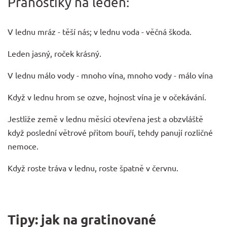
Pranostiky na leden:
V lednu mráz - těší nás; v lednu voda - věčná škoda.
Leden jasný, roček krásný.
V lednu málo vody - mnoho vína, mnoho vody - málo vína
Když v lednu hrom se ozve, hojnost vína je v očekávání.
Jestliže země v lednu měsíci otevřena jest a obzvláště
když poslední větrové přitom bouří, tehdy panují rozličné
nemoce.
Když roste tráva v lednu, roste špatně v červnu.
Tipy: jak na gratinované