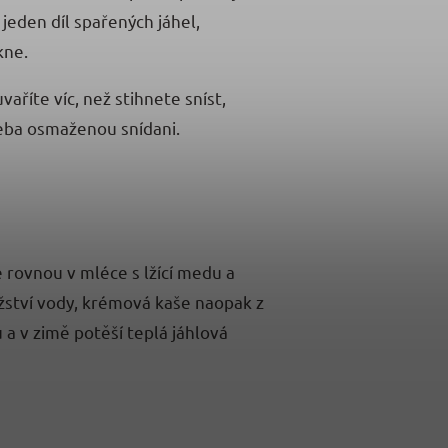
 jeden díl spařených jáhel,
kne.
aříte víc, než stihnete sníst,
třeba osmaženou snídani.
e rovnou v mléce s lžící medu a
ožství vody, krémová kaše naopak z
a v zimě potěší teplá jáhlová