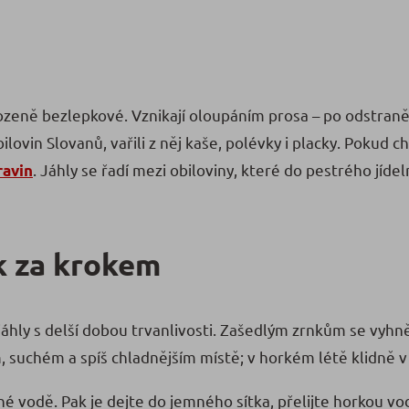
rozeně bezlepkové. Vznikají oloupáním prosa – po odstran
bilovin Slovanů, vařili z něj kaše, polévky i placky. Pokud
. Jáhly se řadí mezi obiloviny, které do pestrého jídel
ravin
k za krokem
 jáhly s delší dobou trvanlivosti. Zašedlým zrnkům se vyhně
suchém a spíš chladnějším místě; v horkém létě klidně v 
 vodě. Pak je dejte do jemného sítka, přelijte horkou vo