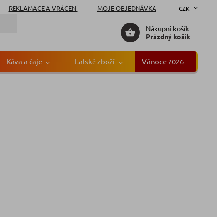
REKLAMACE A VRÁCENÍ
MOJE OBJEDNÁVKA
CZK
Nákupní košík
Prázdný košík
Káva a čaje
Italské zboží
Vánoce 2026
Gr