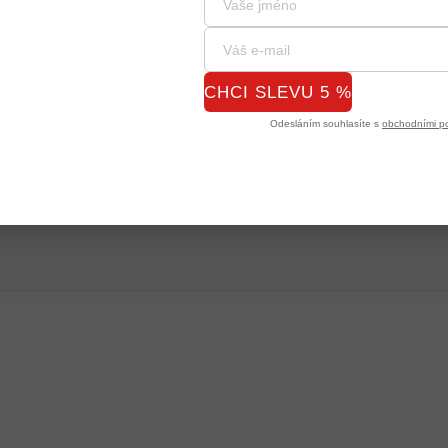
CHCI SLEVU 5 %
Odesláním souhlasíte s
obchodními p