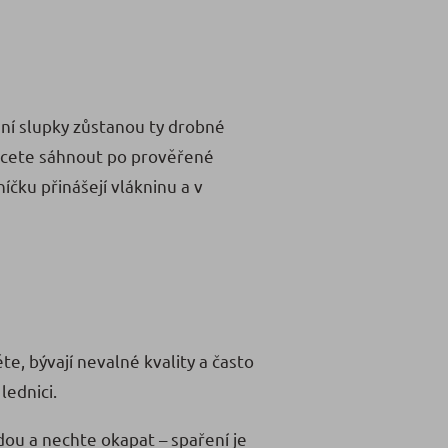
ění slupky zůstanou ty drobné
 chcete sáhnout po prověřené
níčku přinášejí vlákninu a v
te, bývají nevalné kvality a často
lednici.
dou a nechte okapat – spaření je