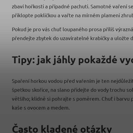
zbaví hořkosti a případné pachuti. Samotné vaření se 
přiklopte pokličkou a vařte na mírném plameni zhr
Pokud je pro vás chuť loupaného prosa příliš výrazná,
přendejte zbytek do uzavíratelné krabičky a uložte d
Tipy: jak jáhly pokaždé vy
Spaření horkou vodou před vařením je ten nejdůležitěj
špetkou skořice, na slano přidejte do vody trochu s
většího; klidně si pohrajte s poměrem. Chuť i barvu
kaše s ovocem a medem.
Často kladené otázky