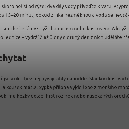
skoro neliší od rýže: dva díly vody přiveďte k varu, vsypte
uba 15–20 minut, dokud zrnka nezměknou a voda se nevsá
 smíchejte jáhly s rýží, bulgurem nebo kuskusem. A když uv
o lednice – vydrží 2 až 3 dny a druhý den z nich uděláte 
chytat
ší krok – bez něj bývají jáhly nahořklé. Sladkou kaši vařt
oli a kousek másla. Sypká příloha vyjde lépe z menšího mn
 pokrmu hezky doladí hrst rozinek nebo nasekaných ořechů 