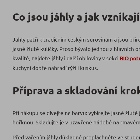
Co jsou jáhly a jak vznikají
Jáhly patří k tradičním českým surovinám a jsou při
jasně žluté kuličky. Proso bývalo jednou z hlavních o
kvalitě, najdete jáhly i další obiloviny v sekci
BIO pot
kuchyni dobře nahradí rýži i kuskus.
Příprava a skladování kro
Při nákupu se dívejte na barvu: vybírejte jasně žluté
hořknou. Skladujte je v uzavřené nádobě na tmavém, 
Před vařením jáhly důkladně propláchněte ve studené