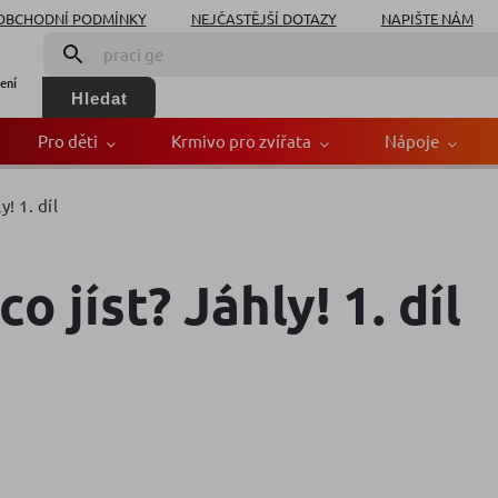
OBCHODNÍ PODMÍNKY
NEJČASTĚJŠÍ DOTAZY
NAPIŠTE NÁM
ení
Hledat
Pro děti
Krmivo pro zvířata
Nápoje
! 1. díl
o jíst? Jáhly! 1. díl