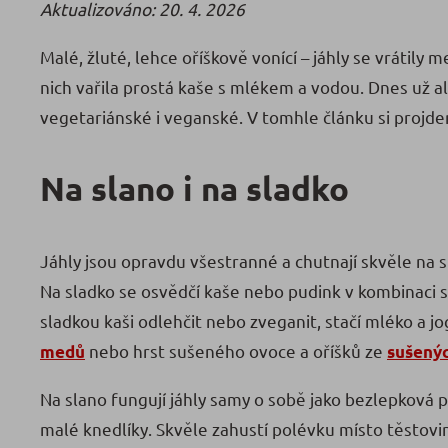
Aktualizováno: 20. 4. 2026
Malé, žluté, lehce oříškově vonící – jáhly se vrátily 
nich vařila prostá kaše s mlékem a vodou. Dnes už al
vegetariánské i veganské. V tomhle článku si projde
Na slano i na sladko
Jáhly jsou opravdu všestranné a chutnají skvěle na sl
Na sladko se osvědčí kaše nebo pudink v kombinaci s
sladkou kaši odlehčit nebo zveganit, stačí mléko a j
nebo hrst sušeného ovoce a oříšků ze
medů
sušenýc
Na slano fungují jáhly samy o sobě jako bezlepková p
malé knedlíky. Skvěle zahustí polévku místo těstovin 