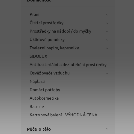
Praní
Čistící prostředky
Prostředky na nádobí / do myčky
Úklidové pomůcky
Toaletní papíry, kapesníky
SIDOLUX
Antibakteriální a dezinfekční prostředky
Osvěžovače vzduchu
Náplasti
Domácí potřeby
Autokosmetika
Baterie
Kartonová balení - VÝHODNÁ CENA
Péče o tělo