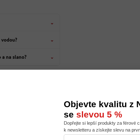
⌄
u vodou?
⌄
o a na slano?
⌄
Objevte kvalitu z
ic na Domažlicku, takže německé zboží i tamní zvyky zná z každodenního
se
slevou 5 %
le, vaření a životě za hranicemi.
Dopřejte si lepší produkty za férové c
ení
Domažlicko
 nabídku na míru, ale abychom to zvládli, používáme k
k newsletteru a získejte slevu na prv
. Používáním tohoto webu s tím souhlasíte.