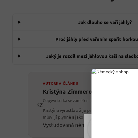
Jak dlouho se vaří jáhly?
Proč jáhly před vařením spařit horko
Jaký je rozdíl mezi jáhlovou kaší na sladk
AUTORKA ČLÁNKU
Kristýna Zimmerová
Copywriterka se zaměřením na němčinu
KZ
Kristýna vyrostla a žije přímo u německých hran
mluví jí plynně a jako copywriterka roky píše o jíd
Vystudovaná němčinářka
Recepty & vař
Rádi vám upravujeme
tomu soubory cookie