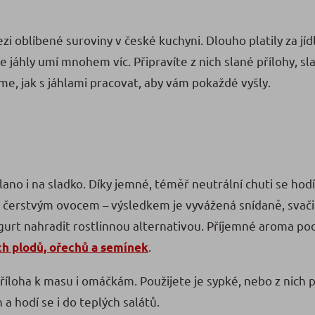
mezi oblíbené suroviny v české kuchyni. Dlouho platily za jí
e jáhly umí mnohem víc. Připravíte z nich slané přílohy, sl
me, jak s jáhlami pracovat, aby vám pokaždé vyšly.
ano i na sladko. Díky jemné, téměř neutrální chuti se hodí 
 čerstvým ovocem – výsledkem je vyvážená snídaně, svačin
ogurt nahradit rostlinnou alternativou. Příjemné aroma po
.
h plodů, ořechů a semínek
říloha k masu i omáčkám. Použijete je sypké, nebo z nich p
a hodí se i do teplých salátů.