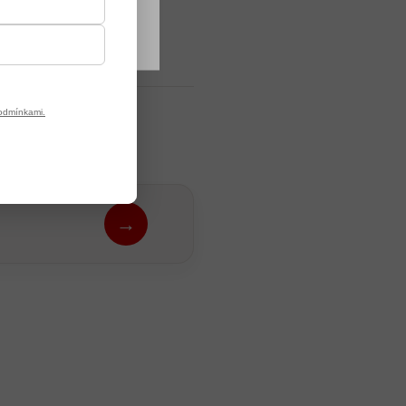
odmínkami.
→