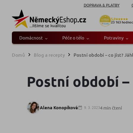
DOPRAVA & PLATBY
5,0
★★★★★
23 163
hodnoc
Domácnost
Péče o tělo
Potraviny
Domů
Blog a recepty
Postní období – co jíst? Jáhly
/
/
Postní období – c
Alena Konopíková
9. 3. 2023
4 min čtení