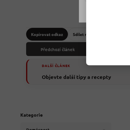
Nastavení
Kopírovat odkaz
Sdílet na Facebooku
Předchozí článek
DALŠÍ ČLÁNEK
Objevte další tipy a recepty
Kategorie
Domácnost