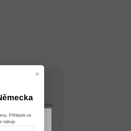
×
 Německa
 života. Vystudovala němčinu,
eny. Přihlaste se
ní nákup.
Souhlasím