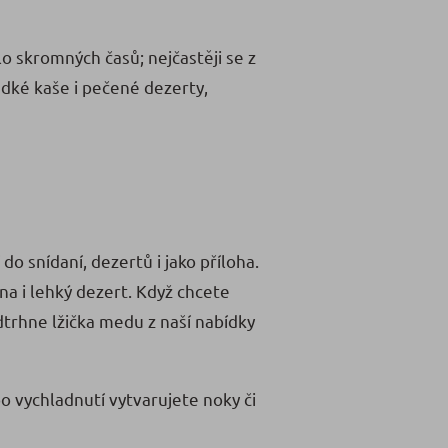
dlo skromných časů; nejčastěji se z
adké kaše i pečené dezerty,
do snídaní, dezertů i jako příloha.
a i lehký dezert. Když chcete
dtrhne lžička medu z naší nabídky
o vychladnutí vytvarujete noky či