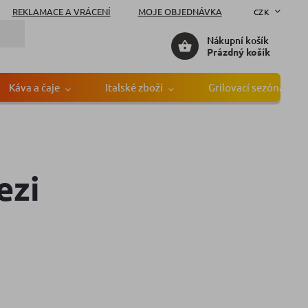
REKLAMACE A VRÁCENÍ
MOJE OBJEDNÁVKA
CZK
Nákupní košík
Prázdný košík
Káva a čaje
Italské zboží
Grilovací sezóna
ezi