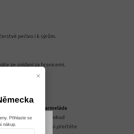
erstvé pečivo i k sýrům.
e ze snídaní za hranicemi.
×
 Německa
,
meláda
jahodová marmeláda
hodí k sýrům a masu. Pokud
eny. Přihlaste se
ní nákup.
vně z ovoce, ale i tak si přečtěte
Souhlasím