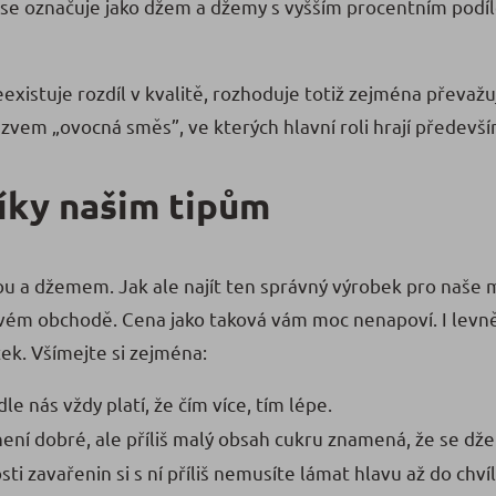
se označuje jako džem a džemy s vyšším procentním podí
stuje rozdíl v kvalitě, rozhoduje totiž zejména převažuj
zvem „ovocná směs”, ve kterých hlavní roli hrají předevší
díky našim tipům
ou a džemem. Jak ale najít ten správný výrobek pro naše 
ovém obchodě. Cena jako taková vám moc nenapoví. I lev
ek. Všímejte si zejména:
le nás vždy platí, že čím více, tím lépe.
ní dobré, ale příliš malý obsah cukru znamená, že se dže
ti zavařenin si s ní příliš nemusíte lámat hlavu až do chv