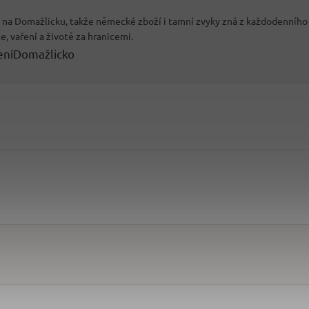
ic na Domažlicku, takže německé zboží i tamní zvyky zná z každodenního
le, vaření a životě za hranicemi.
ení
Domažlicko