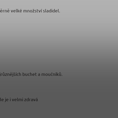
ěrně velké množství sladidel.
jrůznějších buchet a moučníků.
e je i velmi zdravá