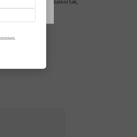
í vozíme v originálním balení tak,
odmínkami.