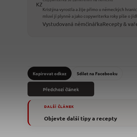
KZ
Kristýna vyrostla a žije přímo u německých hran
mluví jí plynně a jako copywriterka roky píše o jíd
Vystudovaná němčinářka
Recepty & vař
Kopírovat odkaz
Sdílet na Facebooku
Předchozí článek
DALŠÍ ČLÁNEK
Objevte další tipy a recepty