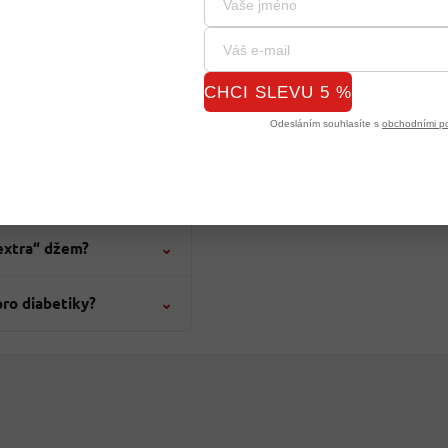
tegorii
– německé i italské zbož
džemy, medy a čokokrémy
CHCI SLEVU 5 %
Odesláním souhlasíte s
obchodními p
u a džemem?
⌄
extra“ džem?
⌄
pro diabetiky?
⌄