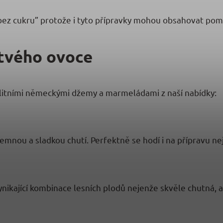
„bez cukru” protože i tyto přípravky mohou obsahovat pom
tvého ovoce
kvalitními německými džemy a marmeládami z naší nabídky:
mnou a sladkou chutí. Perfektně se hodí i na přípravu ne
ikající kombinace lesních plodů nejenže skvěle chutná, al