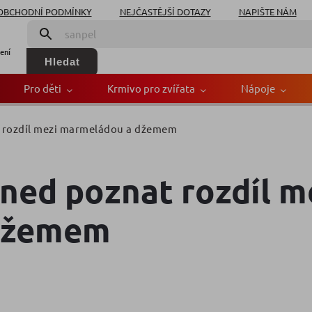
OBCHODNÍ PODMÍNKY
NEJČASTĚJŠÍ DOTAZY
NAPIŠTE NÁM
ení
Hledat
Pro děti
Krmivo pro zvířata
Nápoje
t rozdíl mezi marmeládou a džemem
hned poznat rozdíl m
džemem