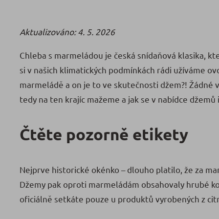
Aktualizováno: 4. 5. 2026
Chleba s marmeládou je česká snídaňová klasika, kter
si v našich klimatických podmínkách rádi užíváme ovo
marmeládě a on je to ve skutečnosti džem?! Žádné ve
tedy na ten krajíc mažeme a jak se v nabídce džemů
Čtěte pozorně etikety
Nejprve historické okénko – dlouho platilo, že za m
Džemy pak oproti marmeládám obsahovaly hrubé kousk
oficiálně setkáte pouze u produktů vyrobených z ci