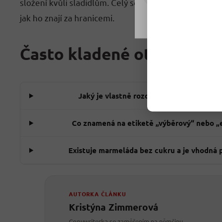
složení kvůli sladidlům. Celý sortiment najdete v ka
Nastavení
jak ho znají za hranicemi.
Často kladené otázky
Jaký je vlastně rozdíl mezi marmeládo
Co znamená na etiketě „výběrový“ nebo „
Existuje marmeláda bez cukru a je vhodná 
AUTORKA ČLÁNKU
Kristýna Zimmerová
Copywriterka se zaměřením na němčinu