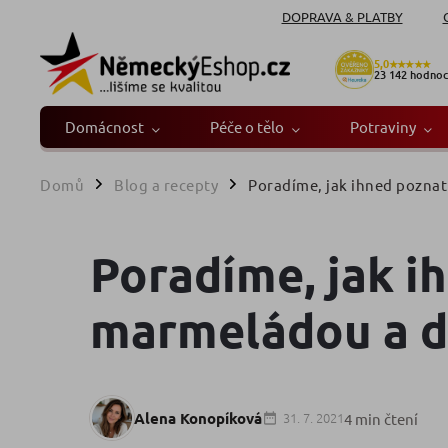
DOPRAVA & PLATBY
5,0
★★★★★
23 142
hodnoc
Domácnost
Péče o tělo
Potraviny
Domů
Blog a recepty
Poradíme, jak ihned pozna
/
/
Poradíme, jak i
marmeládou a 
Alena Konopíková
31. 7. 2021
4 min čtení