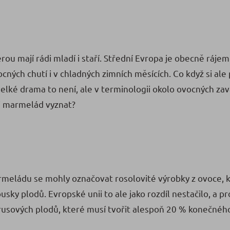
ou mají rádi mladí i staří. Střední Evropa je obecně ráje
cných chutí i v chladných zimních měsících. Co když si al
lké drama to není, ale v terminologii okolo ovocných zav
 i marmelád vyznat?
armeládu se mohly označovat rosolovité výrobky z ovoce, 
y plodů. Evropské unii to ale jako rozdíl nestačilo, a 
trusových plodů, které musí tvořit alespoň 20 % konečnéh