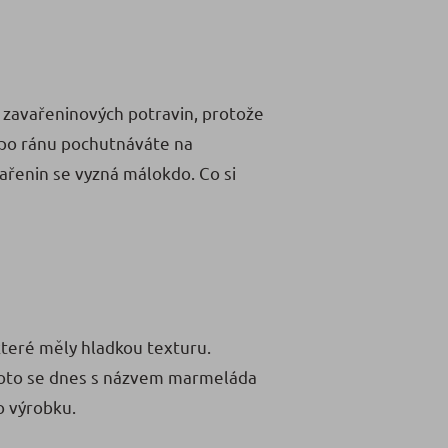
m zavařeninových potravin, protože
e po ránu pochutnáváte na
ařenin se vyzná málokdo. Co si
které měly hladkou texturu.
proto se dnes s názvem marmeláda
o výrobku.