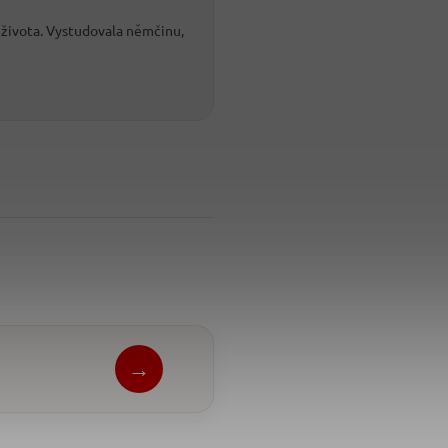
 života. Vystudovala němčinu,
→