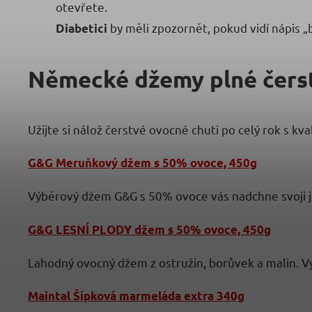
otevřete.
by měli zpozornět, pokud vidí nápis 
Diabetici
Německé džemy plné čers
Užijte si nálož čerstvé ovocné chuti po celý rok s 
G&G Meruňkový džem s 50% ovoce, 450g
Výběrový džem G&G s 50% ovoce vás nadchne svoji je
G&G LESNÍ PLODY džem s 50% ovoce, 450
g
Lahodný ovocný džem z ostružin, borůvek a malin. Vyn
Maintal Šípková marmeláda extra 340g