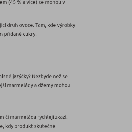
lem (45 % a více) se mohou v
ící druh ovoce. Tam, kde výrobky
m přidané cukry.
mlsné jazýčky? Nezbyde než se
nější marmelády a džemy mohou
m či marmeláda rychleji zkazí.
íle, kdy produkt skutečně