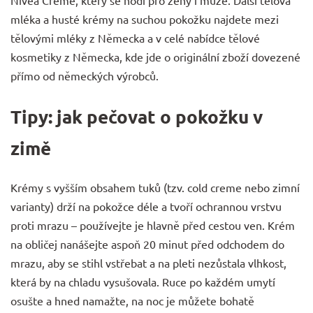
mléka a husté krémy na suchou pokožku najdete mezi
tělovými mléky z Německa
a v celé nabídce
tělové
kosmetiky z Německa
, kde jde o originální zboží dovezené
přímo od německých výrobců.
Tipy: jak pečovat o pokožku v
zimě
Krémy s vyšším obsahem tuků (tzv. cold creme nebo zimní
varianty) drží na pokožce déle a tvoří ochrannou vrstvu
proti mrazu – používejte je hlavně před cestou ven. Krém
na obličej nanášejte aspoň 20 minut před odchodem do
mrazu, aby se stihl vstřebat a na pleti nezůstala vlhkost,
která by na chladu vysušovala. Ruce po každém umytí
osušte a hned namažte, na noc je můžete bohatě