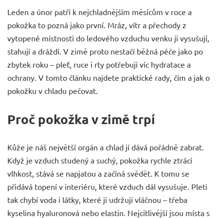
Leden a únor patří k nejchladnějším měsícům v roce a
pokožka to pozná jako první. Mráz, vítr a přechody z
vytopené místnosti do ledového vzduchu venku ji vysušují,
stahují a dráždí. V zimě proto nestačí běžná péče jako po
zbytek roku – pleť, ruce i rty potřebují víc hydratace a
ochrany. V tomto článku najdete praktické rady, čím a jak o
pokožku v chladu pečovat.
Proč pokožka v zimě trpí
Kůže je náš největší orgán a chlad jí dává pořádně zabrat.
Když je vzduch studený a suchý, pokožka rychle ztrácí
vlhkost, stává se napjatou a začíná svědět. K tomu se
přidává topení v interiéru, které vzduch dál vysušuje. Pleti
tak chybí voda i látky, které ji udržují vláčnou – třeba
kyselina hyaluronová nebo elastin. Nejcitlivější jsou místa s