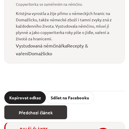
Copywriterka se zaměřením na němčinu
Kristýna vyrostla a žije přímo u německých hranic na
Domažlicku, takže německé zboží i tamní zvyky zná z
každodenního života. Vystudovala němčinu, mluví jí
plynně a jako copywriterka roky píše o jídle, vaření a
životě za hranicemi.
Vystudovaná němčinářka
Recepty &
vaření
Domažlicko
Kopírovat odkaz
Sdílet na Facebooku
Předchozí článek
DALŠÍ ČLÁNEK