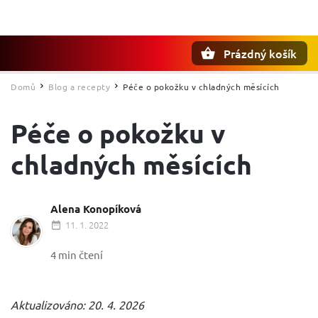
Prázdný košík
Hledat
Domů
Blog a recepty
Péče o pokožku v chladných měsících
/
/
Péče o pokožku v
chladných měsících
Alena Konopíková
11. 1. 2022
4 min čtení
Aktualizováno: 20. 4. 2026