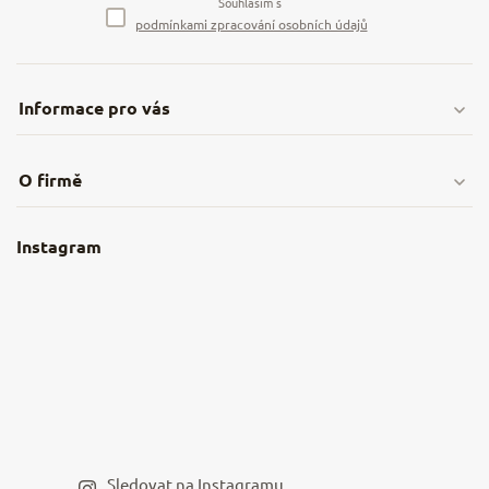
Souhlasím s
podmínkami zpracování osobních údajů
Informace pro vás
Doprava & platby
O firmě
Obchodní podmínky
O nás
Instagram
Nejčastější dotazy
Kamenná prodejna
Reklamace a vrácení
Kariéra v NěmeckýEshop.cz
Moje objednávka
Velkoobchod
Spolupráce s influencery
Blog a recepty
Staňte se naším výdejním místem
Sledovat na Instagramu