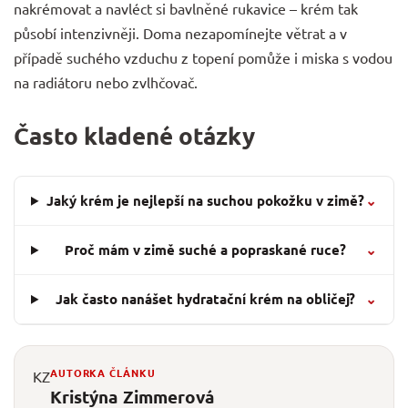
nakrémovat a navléct si bavlněné rukavice – krém tak
působí intenzivněji. Doma nezapomínejte větrat a v
případě suchého vzduchu z topení pomůže i miska s vodou
na radiátoru nebo zvlhčovač.
Často kladené otázky
Jaký krém je nejlepší na suchou pokožku v zimě?
⌄
Proč mám v zimě suché a popraskané ruce?
⌄
Jak často nanášet hydratační krém na obličej?
⌄
AUTORKA ČLÁNKU
KZ
Kristýna Zimmerová