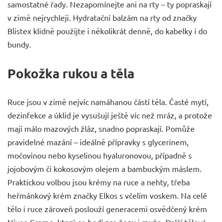
samostatné řady. Nezapomínejte ani na rty – ty popraskají
v zimě nejrychleji. Hydratační balzám na rty od značky
Blistex
klidně použijte i několikrát denně, do kabelky i do
bundy.
Pokožka rukou a těla
Ruce jsou v zimě nejvíc namáhanou částí těla. Časté mytí,
dezinfekce a úklid je vysušují ještě víc než mráz, a protože
mají málo mazových žláz, snadno popraskají. Pomůže
pravidelné mazání – ideálně přípravky s glycerinem,
močovinou nebo kyselinou hyaluronovou, případně s
jojobovým či kokosovým olejem a bambuckým máslem.
Praktickou volbou jsou
krémy na ruce a nehty
, třeba
heřmánkový krém značky
Elkos
s včelím voskem. Na celé
tělo i ruce zároveň poslouží generacemi osvědčený krém
Nivea
Creme, který se hodí pro ženy i muže. Další tělová