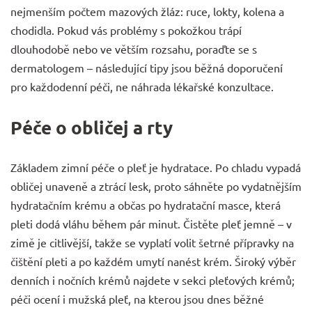
nejmenším počtem mazových žláz: ruce, lokty, kolena a
chodidla. Pokud vás problémy s pokožkou trápí
dlouhodobě nebo ve větším rozsahu, poraďte se s
dermatologem – následující tipy jsou běžná doporučení
pro každodenní péči, ne náhrada lékařské konzultace.
Péče o obličej a rty
Základem zimní péče o pleť je hydratace. Po chladu vypadá
obličej unaveně a ztrácí lesk, proto sáhněte po vydatnějším
hydratačním krému a občas po hydratační masce, která
pleti dodá vláhu během pár minut. Čistěte pleť jemně – v
zimě je citlivější, takže se vyplatí volit šetrné
přípravky na
čištění pleti
a po každém umytí nanést krém. Široký výběr
denních i nočních krémů najdete v sekci
pleťových krémů
;
péči ocení i mužská pleť, na kterou jsou dnes běžné