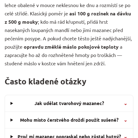
lehce obalené v mouce neklesnou ke dnu a rozmístí se po
celé střídě. Klasický poměr je
asi 100 g rozinek na dávku
z 500 g mouky
; kdo má rád křupnutí, přidá hrst
nasekaných loupaných mandlí nebo jimi mazanec před
pečením posype. A pokud chcete těsto ještě nadýchanější,
použijte
opravdu změklé máslo pokojové teploty
a
zapracujte ho až do rozhnětené hmoty po troškách —
studené máslo v kostce vám hnětení jen zdrží.
Často kladené otázky
Jak udělat tvarohový mazanec?
⌄
Mohu místo čerstvého droždí použít sušené?
⌄
Proč mi mazanec popraskal nebo zůstal hutný?
⌄