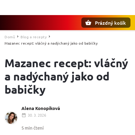
Prázdný košík
Hledat
Domů
Blog a recepty
/
/
Mazanec recept: vláčný a nadýchaný jako od babičky
Mazanec recept: vláčný
a nadýchaný jako od
babičky
Alena Konopíková
30. 3. 2026
5 min čtení