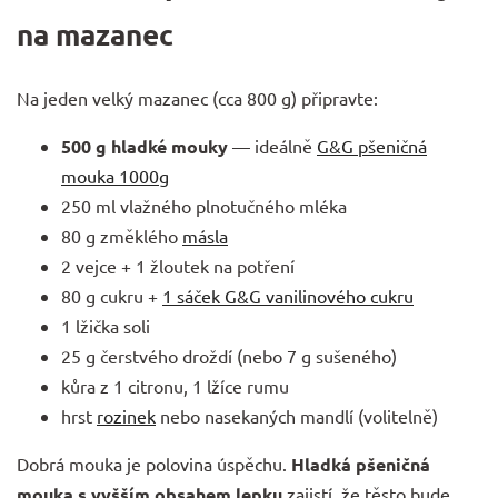
na mazanec
Na jeden velký mazanec (cca 800 g) připravte:
500 g hladké mouky
— ideálně
G&G pšeničná
mouka 1000g
250 ml vlažného plnotučného mléka
80 g změklého
másla
2 vejce + 1 žloutek na potření
80 g cukru +
1 sáček G&G vanilinového cukru
1 lžička soli
25 g čerstvého droždí (nebo 7 g sušeného)
kůra z 1 citronu, 1 lžíce rumu
hrst
rozinek
nebo nasekaných mandlí (volitelně)
Dobrá mouka je polovina úspěchu.
Hladká pšeničná
mouka s vyšším obsahem lepku
zajistí, že těsto bude