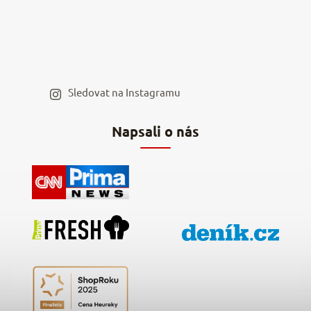
Moje objednávka
Velkoobchod
Spolupráce s influencery
Blog a recepty
Staňte se naším výdejním místem
Sledovat na Instagramu
Hodnocení obchodu
Napsali o nás
Kontakty