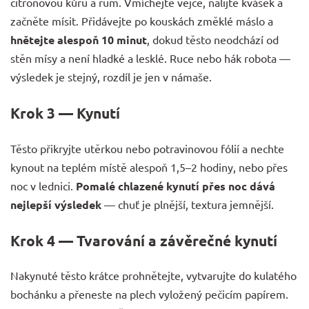
citronovou kůru a rum. Vmíchejte vejce, nalijte kvásek a
začněte mísit. Přidávejte po kouskách změklé máslo a
hnětejte alespoň 10 minut
, dokud těsto neodchází od
stěn mísy a není hladké a lesklé. Ruce nebo hák robota —
výsledek je stejný, rozdíl je jen v námaše.
Krok 3 — Kynutí
Těsto přikryjte utěrkou nebo potravinovou fólií a nechte
kynout na teplém místě alespoň 1,5–2 hodiny, nebo přes
noc v lednici.
Pomalé chlazené kynutí přes noc dává
nejlepší výsledek
— chuť je plnější, textura jemnější.
Krok 4 — Tvarování a závěrečné kynutí
Nakynuté těsto krátce prohnětejte, vytvarujte do kulatého
bochánku a přeneste na plech vyložený pečicím papírem.