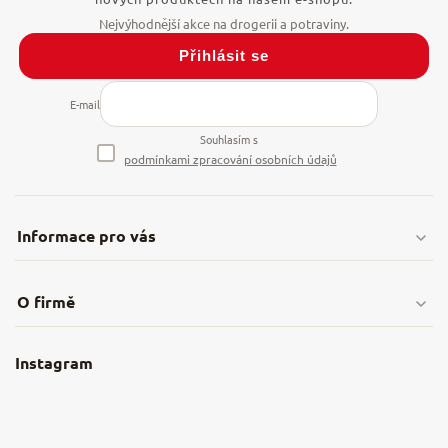
Přihlásit se
E-mail
Souhlasím s
podmínkami zpracování osobních údajů
Informace pro vás
Doprava & platby
O firmě
Obchodní podmínky
O nás
Instagram
Nejčastější dotazy
Kamenná prodejna
Reklamace a vrácení
Kariéra v NěmeckýEshop.cz