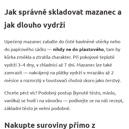
Jak správně skladovat mazanec a
jak dlouho vydrží
Upečený mazanec zabalte do čisté bavlněné utěrky nebo
do papírového sáčku —
nikdy ne do plastového
, tam by
kůrka změkla a ztratila charakter. Při pokojové teplotě
vydrží 3–4 dny, v chladnici až 7 dní. Mazanec lze také
zamrazit — nakrájený na plátky vydrží v mrazáku až 2
měsíce a rozmrzlý v toustovači chutná skoro jako čerstvý.
Chcete péct víc? Podobný postup (kynuté těsto, máslo,
vanilka) se hodí i na
vánočku
— podívejte se na náš recept,
základní těsto je velmi podobné.
Nakupte suroviny přímo z