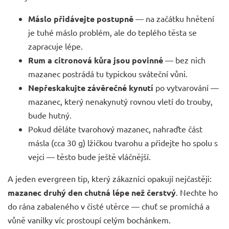
Máslo přidávejte postupně
— na začátku hnětení
je tuhé máslo problém, ale do teplého těsta se
zapracuje lépe.
Rum a citronová kůra jsou povinné
— bez nich
mazanec postrádá tu typickou sváteční vůni.
Nepřeskakujte závěrečné kynutí
po vytvarování —
mazanec, který nenakynutý rovnou vletí do trouby,
bude hutný.
Pokud děláte tvarohový mazanec, nahraďte část
másla (cca 30 g) lžičkou tvarohu a přidejte ho spolu s
vejci — těsto bude ještě vláčnější.
A jeden evergreen tip, který zákazníci opakují nejčastěji:
mazanec druhý den chutná lépe než čerstvý
. Nechte ho
do rána zabaleného v čisté utěrce — chuť se promíchá a
vůně vanilky víc prostoupí celým bochánkem.