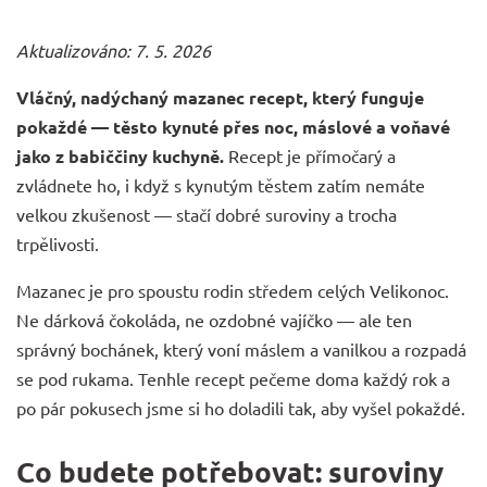
Aktualizováno: 7. 5. 2026
Vláčný, nadýchaný mazanec recept, který funguje
pokaždé — těsto kynuté přes noc, máslové a voňavé
jako z babiččiny kuchyně.
Recept je přímočarý a
zvládnete ho, i když s kynutým těstem zatím nemáte
velkou zkušenost — stačí dobré suroviny a trocha
trpělivosti.
Mazanec je pro spoustu rodin středem celých Velikonoc.
Ne dárková čokoláda, ne ozdobné vajíčko — ale ten
správný bochánek, který voní máslem a vanilkou a rozpadá
se pod rukama. Tenhle recept pečeme doma každý rok a
po pár pokusech jsme si ho doladili tak, aby vyšel pokaždé.
Co budete potřebovat: suroviny