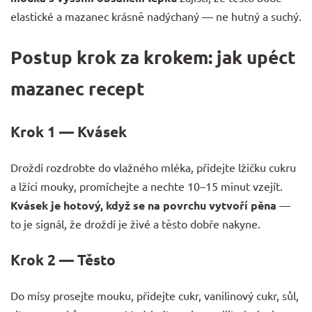
elastické a mazanec krásně nadýchaný — ne hutný a suchý.
Postup krok za krokem: jak upéct
mazanec recept
Krok 1 — Kvásek
Droždí rozdrobte do vlažného mléka, přidejte lžičku cukru
a lžíci mouky, promíchejte a nechte 10–15 minut vzejít.
Kvásek je hotový, když se na povrchu vytvoří pěna
—
to je signál, že droždí je živé a těsto dobře nakyne.
Krok 2 — Těsto
Do mísy prosejte mouku, přidejte cukr, vanilinový cukr, sůl,