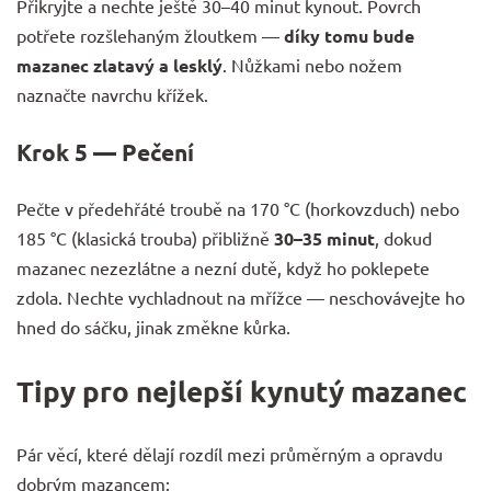
Přikryjte a nechte ještě 30–40 minut kynout. Povrch
potřete rozšlehaným žloutkem —
díky tomu bude
mazanec zlatavý a lesklý
. Nůžkami nebo nožem
naznačte navrchu křížek.
Krok 5 — Pečení
Pečte v předehřáté troubě na 170 °C (horkovzduch) nebo
185 °C (klasická trouba) přibližně
30–35 minut
, dokud
mazanec nezezlátne a nezní dutě, když ho poklepete
zdola. Nechte vychladnout na mřížce — neschovávejte ho
hned do sáčku, jinak změkne kůrka.
Tipy pro nejlepší kynutý mazanec
Pár věcí, které dělají rozdíl mezi průměrným a opravdu
dobrým mazancem: