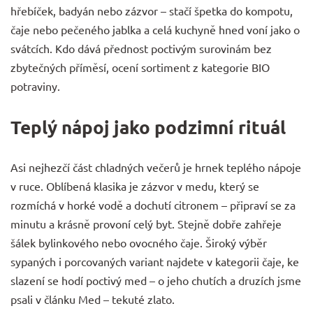
hřebíček, badyán nebo zázvor – stačí špetka do kompotu,
čaje nebo pečeného jablka a celá kuchyně hned voní jako o
svátcích. Kdo dává přednost poctivým surovinám bez
zbytečných příměsí, ocení sortiment z kategorie
BIO
potraviny
.
Teplý nápoj jako podzimní rituál
Asi nejhezčí část chladných večerů je hrnek teplého nápoje
v ruce. Oblíbená klasika je zázvor v medu, který se
rozmíchá v horké vodě a dochutí citronem – připraví se za
minutu a krásně provoní celý byt. Stejně dobře zahřeje
šálek bylinkového nebo ovocného čaje. Široký výběr
sypaných i porcovaných variant najdete v kategorii
čaje
, ke
slazení se hodí poctivý
med
– o jeho chutích a druzích jsme
psali v článku
Med – tekuté zlato
.