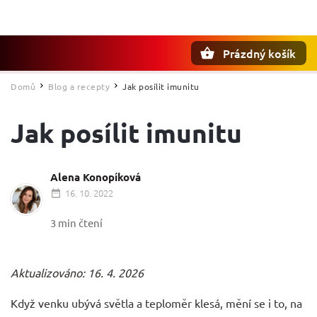
Prázdný košík
Hledat
Domů
Blog a recepty
Jak posílit imunitu
/
/
Jak posílit imunitu
Alena Konopíková
16. 10. 2022
3 min čtení
Aktualizováno: 16. 4. 2026
Když venku ubývá světla a teploměr klesá, mění se i to, na