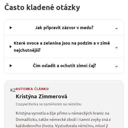
Často kladené otázky
Jak připravit zázvor v medu?
⌄
Které ovoce a zelenina jsou na podzim a v zimě
⌄
nejchutnější?
Čím osladit a ochutit zimní čaj?
⌄
AUTORKA ČLÁNKU
KZ
Kristýna Zimmerová
Copywriterka se zaměřením na němčinu
Kristýna vyrostla a žije přímo u německých hranic na
Domažlicku, takže německé zboží i tamní zvyky zná z
každodenního života. Vystudovala němčinu, mluví jí