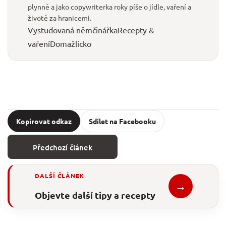
plynně a jako copywriterka roky píše o jídle, vaření a
životě za hranicemi.
Vystudovaná němčinářka
Recepty &
vaření
Domažlicko
Kopírovat odkaz
Sdílet na Facebooku
Předchozí článek
DALŠÍ ČLÁNEK
→
Objevte další tipy a recepty