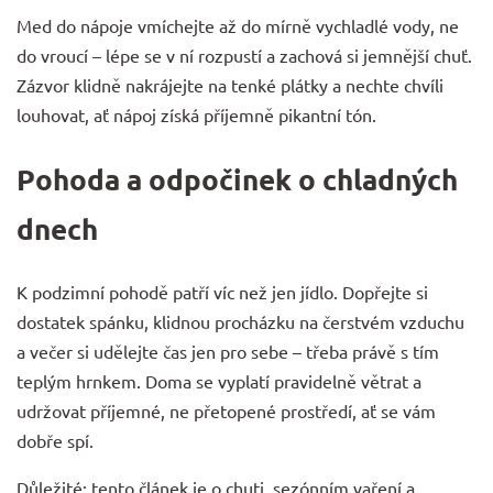
Med do nápoje vmíchejte až do mírně vychladlé vody, ne
do vroucí – lépe se v ní rozpustí a zachová si jemnější chuť.
Zázvor klidně nakrájejte na tenké plátky a nechte chvíli
louhovat, ať nápoj získá příjemně pikantní tón.
Pohoda a odpočinek o chladných
dnech
K podzimní pohodě patří víc než jen jídlo. Dopřejte si
dostatek spánku, klidnou procházku na čerstvém vzduchu
a večer si udělejte čas jen pro sebe – třeba právě s tím
teplým hrnkem. Doma se vyplatí pravidelně větrat a
udržovat příjemné, ne přetopené prostředí, ať se vám
dobře spí.
Důležité: tento článek je o chuti, sezónním vaření a