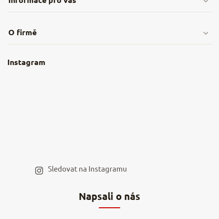
Doprava & platby
O firmě
Obchodní podmínky
O nás
Instagram
Nejčastější dotazy
Kamenná prodejna
Reklamace a vrácení
Kariéra v NěmeckýEshop.cz
Moje objednávka
Velkoobchod
Spolupráce s influencery
Blog a recepty
Staňte se naším výdejním místem
Sledovat na Instagramu
Hodnocení obchodu
Napsali o nás
Kontakty