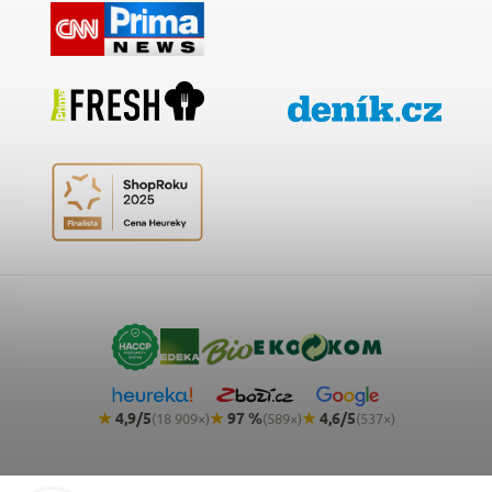
★
4,9/5
★
97 %
★
4,6/5
(18 909×)
(589×)
(537×)