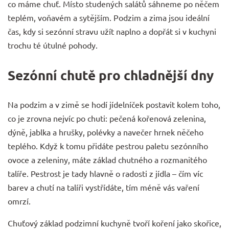
co máme chuť. Místo studených salátů sáhneme po něčem
teplém, voňavém a sytějším. Podzim a zima jsou ideální
čas, kdy si sezónní stravu užít naplno a dopřát si v kuchyni
trochu té útulné pohody.
Sezónní chutě pro chladnější dny
Na podzim a v zimě se hodí jídelníček postavit kolem toho,
co je zrovna nejvíc po chuti: pečená kořenová zelenina,
dýně, jablka a hrušky, polévky a navečer hrnek něčeho
teplého. Když k tomu přidáte pestrou paletu sezónního
ovoce a zeleniny, máte základ chutného a rozmanitého
talíře. Pestrost je tady hlavně o radosti z jídla – čím víc
barev a chutí na talíři vystřídáte, tím méně vás vaření
omrzí.
Chuťový základ podzimní kuchyně tvoří
koření
jako skořice,