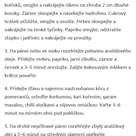
kořínků, omyjte a nakrájejte šikmo na zhruba 2 cm dlouhé
kousky. Zázvor oloupejte a nasekejte nadrobno. Cukrový
hrášek očistěte, omyjte a osušte. Mrkev oloupejte a
nakrájejte na tenké tyčinky. Papriku omyjte, odstraňte
stopku i jadřinec a nakrájejte na proužky.
3. Na pánvi nebo ve woku rozehřejte polovinu arašídového
oleje. Přidejte mrkev, papriku, jarní cibulku, zázvor a
česnek a 3–5 minut orestujte. Zalijte kokosovým mlékem a
krátce povařte.
4. Přidejte šťávu a najemno nastrouhanou kůru z
pomerančů, ochuťte kurkumou, kari kořením, garam
masalou, chilli vločkami a sójovou omáčkou. Vařte 5–6
minut na mírném ohni pod pokličkou.
5. Na druhé nepřilnavé pánvi rozehřejte zbylý arašídový
olej a 5–6 minut na středním plameni opékejte