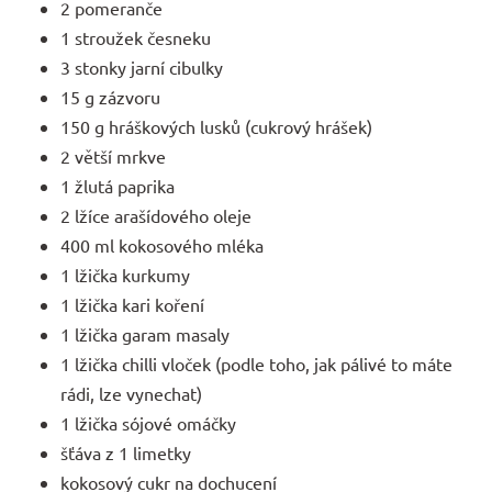
2 pomeranče
1 stroužek česneku
3 stonky jarní cibulky
15 g zázvoru
150 g hráškových lusků (cukrový hrášek)
2 větší mrkve
1 žlutá paprika
2 lžíce arašídového oleje
400 ml kokosového mléka
1 lžička kurkumy
1 lžička kari koření
1 lžička garam masaly
1 lžička chilli vloček (podle toho, jak pálivé to máte
rádi, lze vynechat)
1 lžička sójové omáčky
šťáva z 1 limetky
kokosový cukr na dochucení