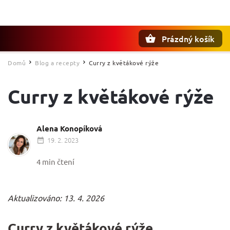
Prázdný košík
Hledat
Domů
Blog a recepty
Curry z květákové rýže
/
/
Curry z květákové rýže
Alena Konopíková
19. 2. 2023
4 min čtení
Aktualizováno: 13. 4. 2026
Curry z květákové rýže