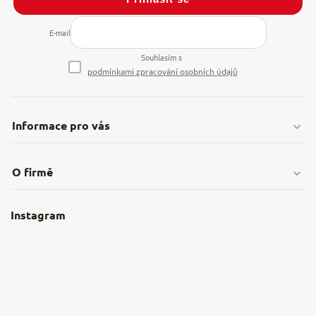
E-mail
Souhlasím s
podmínkami zpracování osobních údajů
Informace pro vás
Doprava & platby
O firmě
Obchodní podmínky
O nás
Instagram
Nejčastější dotazy
Kamenná prodejna
Reklamace a vrácení
Kariéra v NěmeckýEshop.cz
Moje objednávka
Velkoobchod