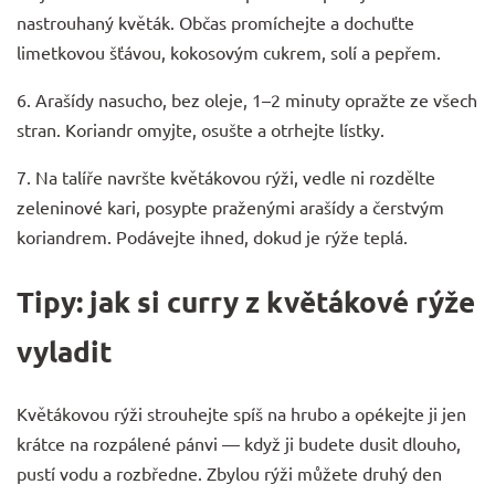
nastrouhaný květák. Občas promíchejte a dochuťte
limetkovou šťávou, kokosovým cukrem, solí a pepřem.
6. Arašídy nasucho, bez oleje, 1–2 minuty opražte ze všech
stran. Koriandr omyjte, osušte a otrhejte lístky.
7. Na talíře navršte květákovou rýži, vedle ni rozdělte
zeleninové kari, posypte praženými arašídy a čerstvým
koriandrem. Podávejte ihned, dokud je rýže teplá.
Tipy: jak si curry z květákové rýže
vyladit
Květákovou rýži strouhejte spíš na hrubo a opékejte ji jen
krátce na rozpálené pánvi — když ji budete dusit dlouho,
pustí vodu a rozbředne. Zbylou rýži můžete druhý den