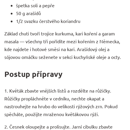
špetka soli a pepře
50 g arašídů
1/2 svazku čerstvého koriandru
Základ chuti tvoří trojice kurkuma, kari koření a garam
masala — všechny tři pořídíte mezi
kořením z Německa
,
kde najdete i hotové směsi na kari. Arašídový olej a
sójovou omáčku seženete v sekci
kuchyňské oleje a octy
.
Postup přípravy
1. Květák zbavte vnějších listů a rozdělte na růžičky.
Růžičky propláchněte v cedníku, nechte okapat a
nastrouhejte na hrubo do velikosti rýžových zrn. Pokud
spěcháte, použijte mraženou květákovou rýži.
2. Česnek oloupejte a prolisujte. Jarní cibulku zbavte