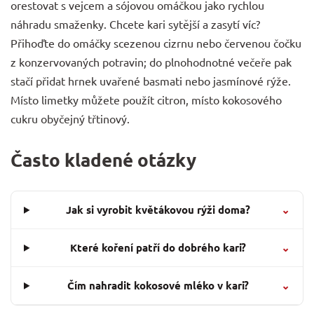
orestovat s vejcem a sójovou omáčkou jako rychlou
náhradu smaženky. Chcete kari sytější a zasytí víc?
Přihoďte do omáčky scezenou cizrnu nebo červenou čočku
z
konzervovaných potravin
; do plnohodnotné večeře pak
stačí přidat hrnek uvařené basmati nebo jasmínové
rýže
.
Místo limetky můžete použít citron, místo kokosového
cukru obyčejný třtinový.
Často kladené otázky
Jak si vyrobit květákovou rýži doma?
⌄
Které koření patří do dobrého kari?
⌄
Čím nahradit kokosové mléko v kari?
⌄