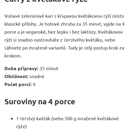
Voňavé zeleninové kari s křupavou květákovou rýží místo
klasické přílohy. Je hotové zhruba za 35 minut, vyjde na 4
porce a je veganské, bez lepku i bez laktózy. Květákovou
rýži si snadno nastrouháte z čerstvého květáku, nebo
sáhnete po mražené variantě. Tady je celý postup krok za
krokem.
Doba přípravy:
35 minut
Obtížnost:
snadné
Počet porcí:
4
Suroviny na 4 porce
1 čerstvý květák (nebo 500 g mražené květákové
rýže)