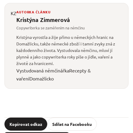
AUTORKA ČLÁNKU
KZ
Kristýna Zimmerová
Copywriterka se zaměřením na němčinu
Kristýna vyrostla a žije přímo u německých hranic na
Domažlicku, takže německé zboží i tamní zvyky zná z
každodenního života. Vystudovala němčinu, mluví jí
plynně a jako copywriterka roky píše o jídle, vaření a
životě za hranicemi.
Vystudovaná němčinářka
Recepty &
vaření
Domažlicko
Kopírovat odkaz
Sdílet na Facebooku