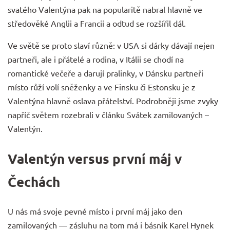
svatého Valentýna pak na popularitě nabral hlavně ve
středověké Anglii a Francii a odtud se rozšířil dál.
Ve světě se proto slaví různě: v USA si dárky dávají nejen
partneři, ale i přátelé a rodina, v Itálii se chodí na
romantické večeře a darují pralinky, v Dánsku partneři
místo růží volí sněženky a ve Finsku či Estonsku je z
Valentýna hlavně oslava přátelství. Podrobněji jsme zvyky
napříč světem rozebrali v článku
Svátek zamilovaných –
Valentýn
.
Valentýn versus první máj v
Čechách
U nás má svoje pevné místo i první máj jako den
zamilovaných — zásluhu na tom má i básník Karel Hynek