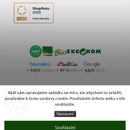
★
4,9/5
★
97 %
★
4,6/5
(18 909×)
(589×)
(537×)
Rádi vám upravujeme nabídku na míru, ale abychom to zvládli,
používáme k tomu soubory cookie. Používáním tohoto webu s tím
souhlasíte.
Copyright 2026
NemeckyEshop.cz - kvalitní německá drogerie,
Nastavení
kosmetika a potraviny
. Všechna práva vyhrazena.
Zásady zpracování osobních údajů
Obchodní podmínky
Cookies
Souhlasím