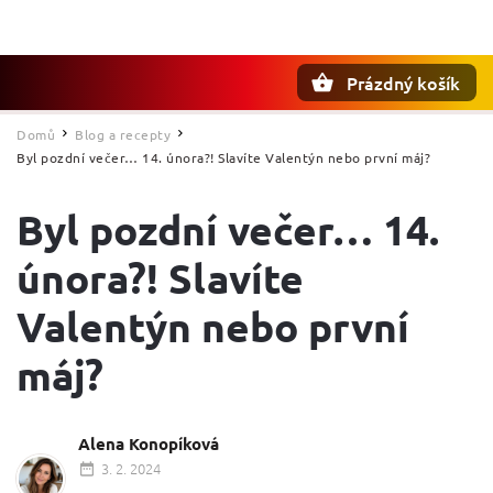
Prázdný košík
Hledat
Domů
Blog a recepty
/
/
Byl pozdní večer… 14. února?! Slavíte Valentýn nebo první máj?
Byl pozdní večer… 14.
února?! Slavíte
Valentýn nebo první
máj?
Alena Konopíková
3. 2. 2024