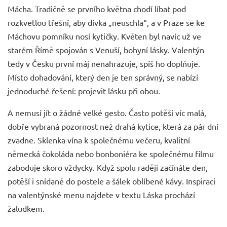
Mácha. Tradičně se prvního května chodí líbat pod
rozkvetlou třešní, aby dívka „neuschla“, a v Praze se ke
Máchovu pomníku nosí kytičky. Květen byl navíc už ve
starém Římě spojován s Venuší, bohyní lásky. Valentýn
tedy v Česku první máj nenahrazuje, spíš ho doplňuje.
Místo dohadování, který den je ten správný, se nabízí
jednoduché řešení: projevit lásku při obou.
A nemusí jít o žádné velké gesto. Často potěší víc malá,
dobře vybraná pozornost než drahá kytice, která za pár dní
zvadne. Sklenka
vína
k společnému večeru, kvalitní
německá
čokoláda
nebo
bonboniéra
ke společnému filmu
zaboduje skoro vždycky. Když spolu raději začínáte den,
potěší i snídaně do postele a šálek oblíbené
kávy
. Inspiraci
na valentýnské menu najdete v textu
Láska prochází
žaludkem
.