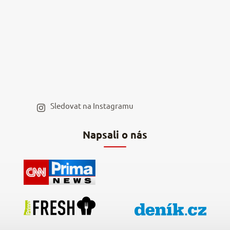
Nejčastější dotazy
Kamenná prodejna
Reklamace a vrácení
Kariéra v NěmeckýEshop.cz
Moje objednávka
Velkoobchod
Spolupráce s influencery
Blog a recepty
Staňte se naším výdejním místem
Sledovat na Instagramu
Hodnocení obchodu
Napsali o nás
Kontakty