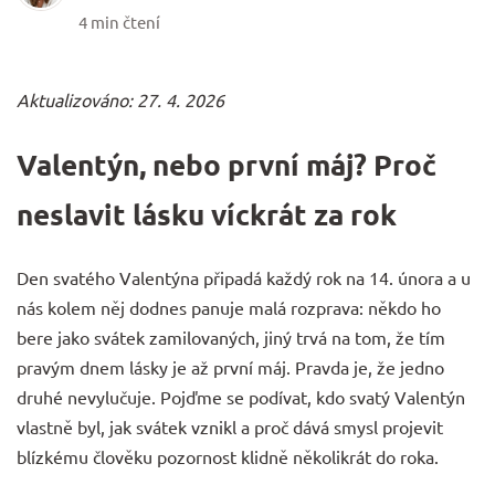
4 min čtení
Aktualizováno: 27. 4. 2026
Valentýn, nebo první máj? Proč
neslavit lásku víckrát za rok
Den svatého Valentýna připadá každý rok na 14. února a u
nás kolem něj dodnes panuje malá rozprava: někdo ho
bere jako svátek zamilovaných, jiný trvá na tom, že tím
pravým dnem lásky je až první máj. Pravda je, že jedno
druhé nevylučuje. Pojďme se podívat, kdo svatý Valentýn
vlastně byl, jak svátek vznikl a proč dává smysl projevit
blízkému člověku pozornost klidně několikrát do roka.