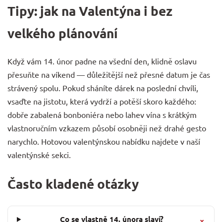
Tipy: jak na Valentýna i bez
velkého plánování
Když vám 14. únor padne na všední den, klidně oslavu
přesuňte na víkend — důležitější než přesné datum je čas
strávený spolu. Pokud sháníte dárek na poslední chvíli,
vsaďte na jistotu, která vydrží a potěší skoro každého:
dobře zabalená
bonboniéra
nebo lahev
vína
s krátkým
vlastnoručním vzkazem působí osobněji než drahé gesto
narychlo. Hotovou valentýnskou nabídku najdete v naší
valentýnské sekci
.
Často kladené otázky
Co se vlastně 14. února slaví?
⌄