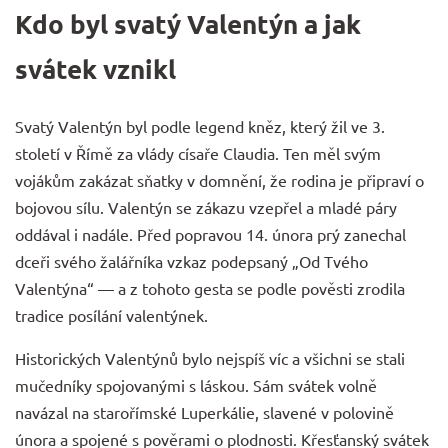
Kdo byl svatý Valentýn a jak
svátek vznikl
Svatý Valentýn byl podle legend kněz, který žil ve 3.
století v Římě za vlády císaře Claudia. Ten měl svým
vojákům zakázat sňatky v domnění, že rodina je připraví o
bojovou sílu. Valentýn se zákazu vzepřel a mladé páry
oddával i nadále. Před popravou 14. února prý zanechal
dceři svého žalářníka vzkaz podepsaný „Od Tvého
Valentýna“ — a z tohoto gesta se podle pověsti zrodila
tradice posílání valentýnek.
Historických Valentýnů bylo nejspíš víc a všichni se stali
mučedníky spojovanými s láskou. Sám svátek volně
navázal na starořímské Luperkálie, slavené v polovině
února a spojené s pověrami o plodnosti. Křesťanský svátek