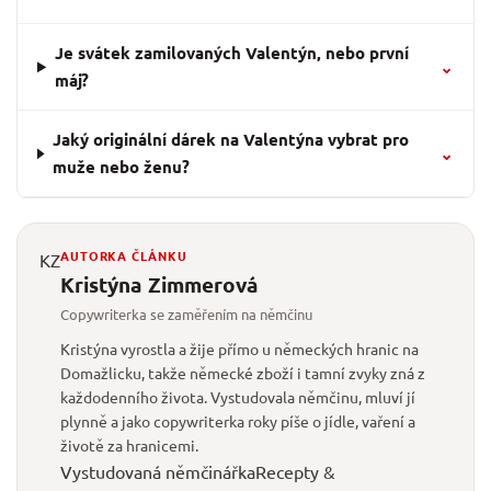
Je svátek zamilovaných Valentýn, nebo první
⌄
máj?
Jaký originální dárek na Valentýna vybrat pro
⌄
muže nebo ženu?
AUTORKA ČLÁNKU
KZ
Kristýna Zimmerová
Copywriterka se zaměřením na němčinu
Kristýna vyrostla a žije přímo u německých hranic na
Domažlicku, takže německé zboží i tamní zvyky zná z
každodenního života. Vystudovala němčinu, mluví jí
plynně a jako copywriterka roky píše o jídle, vaření a
životě za hranicemi.
Vystudovaná němčinářka
Recepty &