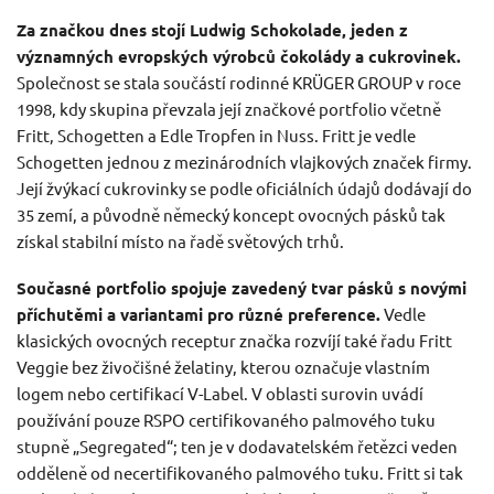
Za značkou dnes stojí Ludwig Schokolade, jeden z
významných evropských výrobců čokolády a cukrovinek.
Společnost se stala součástí rodinné KRÜGER GROUP v roce
1998, kdy skupina převzala její značkové portfolio včetně
Fritt, Schogetten a Edle Tropfen in Nuss. Fritt je vedle
Schogetten jednou z mezinárodních vlajkových značek firmy.
Její žvýkací cukrovinky se podle oficiálních údajů dodávají do
35 zemí, a původně německý koncept ovocných pásků tak
získal stabilní místo na řadě světových trhů.
Současné portfolio spojuje zavedený tvar pásků s novými
příchutěmi a variantami pro různé preference.
Vedle
klasických ovocných receptur značka rozvíjí také řadu Fritt
Veggie bez živočišné želatiny, kterou označuje vlastním
logem nebo certifikací V-Label. V oblasti surovin uvádí
používání pouze RSPO certifikovaného palmového tuku
stupně „Segregated“; ten je v dodavatelském řetězci veden
odděleně od necertifikovaného palmového tuku. Fritt si tak