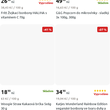
26
49
Kč
Kč
Vyprodáno
Skladem
Měrná cena:
Měrná cena:
38,43 Kč / 100 g
16,63 Kč / 100 g
Fritt Žvýkací bonbony MALINA s
G&G Popcorn do mikrovlnky - sladký
vitamínem C 70g
3x 100g, 300g
–41 %
–37 %
18
34
90
90
Skladem
Kč
Kč
Vyprodáno
Měrná cena:
Měrná cena:
63 Kč / 100 g
19,94 Kč / 100 g
Woogie Straw Kakaová brčka 5x6g
Katjes Wunderland Rainbow Edition
30 g
veganské bonbony ve tvaru duhy a