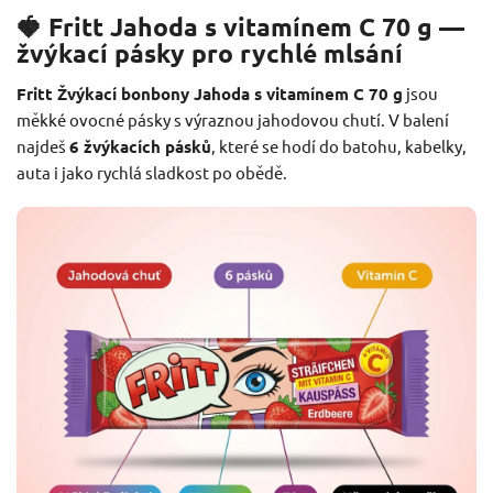
🍓 Fritt Jahoda s vitamínem C 70 g —
žvýkací pásky pro rychlé mlsání
Fritt Žvýkací bonbony Jahoda s vitamínem C 70 g
jsou
měkké ovocné pásky s výraznou jahodovou chutí. V balení
najdeš
6 žvýkacích pásků
, které se hodí do batohu, kabelky,
auta i jako rychlá sladkost po obědě.