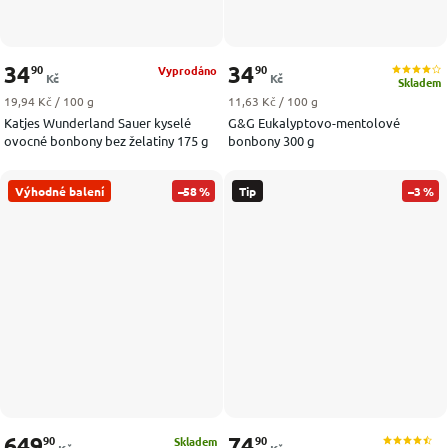
34
34
90
90
Vyprodáno
Kč
Kč
Skladem
Měrná cena:
Měrná cena:
19,94 Kč / 100 g
11,63 Kč / 100 g
Katjes Wunderland Sauer kyselé
G&G Eukalyptovo-mentolové
ovocné bonbony bez želatiny 175 g
bonbony 300 g
Výhodné balení
–58 %
Tip
–3 %
649
74
90
90
Skladem