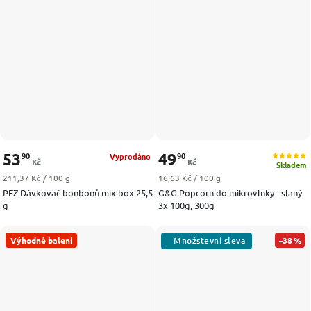
53
49
90
90
Vyprodáno
Kč
Kč
Skladem
Měrná cena:
Měrná cena:
211,37 Kč / 100 g
16,63 Kč / 100 g
PEZ Dávkovač bonbonů mix box 25,5
G&G Popcorn do mikrovlnky - slaný
g
3x 100g, 300g
Výhodné balení
–38 %