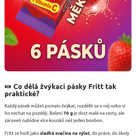
🍬 Co dělá žvýkací pásky Fritt tak
praktické?
Každý pásek můžeš pomalu žvýkat, rozdělit se o něj nebo si
ho nechat na později. Balení
70 g
je dost malé na cesty, ale
zároveň nabídne více kousků než jeden bonbon.
Fritt se hodí jako
sladká svačina na výlet
, do práce, do školy