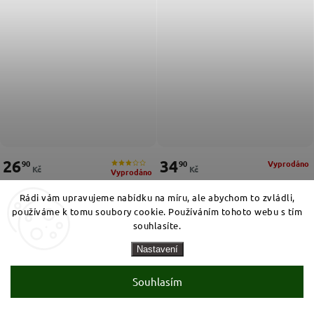
26
34
90
90
Vyprodáno
Kč
Kč
Vyprodáno
Měrná cena:
Měrná cena:
38,43 Kč / 100 g
19,94 Kč / 100 g
Rádi vám upravujeme nabídku na míru, ale abychom to zvládli,
Fritt Žvýkací bonbony LEMON s
Katjes Peace & Love veganské
používáme k tomu soubory cookie. Používáním tohoto webu s tím
vitamínem C 70g
ovocné bonbony 175 g
souhlasíte.
Recenze
Nastavení
Souhlasím
4,0
4 hodnocení