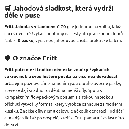
🛒 Jahodová sladkost, která vydrží
déle v puse
Fritt Jahoda s vitamínem C 70 g
je jednoduchá volba, když
chceš ovocné žvýkací bonbony na cesty, do práce nebo domů.
Nabízí
6 pásků
, výraznou jahodovou chuť a praktické balení.
🍓 O značce Fritt
Fritt patří mezi tradiční německé značky žvýkacích
cukrovinek a svou historii počítá už více než devadesát
let.
Jejím poznávacím znamením jsou dlouhé ovocné pásky,
které se dají snadno rozdělit na menší díly. Spolu s
kompaktním flowpackovým obalem a širokou nabídkou
příchutí vytvořily formát, který výrobce označuje za moderní
klasiku. Značka díky němu oslovuje několik generací – od dětí
a mladých lidí až po dospělé, kteří si Fritt pamatují z vlastního
dětství.