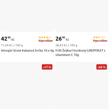
42
26
90
90
Kč
Kč
Vyprodáno
Vyprodáno
Měrná cena:
Měrná cena:
71,50 Kč / 100 g
38,43 Kč / 100 g
Woogie Straw Kakaová brčka 10 x 6g
Fritt Žvýkací bonbony GREPFRUIT s
vitamínem C 70g
–17 %
–35 %