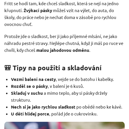
Fritt se hodí tam, kde chceš sladkost, která se nejí na jedno
křupnutí.
Žvýkací pásky
můžeš vzít na výlet, do auta, do
školy, do práce nebo je nechat doma v zásobě pro rychlou
ovocnou chuť.
Protože jde o sladkost, ber ji jako příjemné mlsání, ne jako
náhradu pestré stravy. Nejlépe chutná, když ji máš po ruce ve
chvíli, kdy chceš
malou jahodovou odměnu
.
🎒 Tipy na použití a skladování
Vezmi balení na cesty
, vejde se do batohu i kabelky.
Rozděl se o pásky
, v balení je 6 kusů.
Skladuj v suchu
a mimo teplo, aby si pásky držely
strukturu.
Nech si je jako rychlou sladkost
po obědě nebo ke kávě.
U dětí hlídej porce
, pořád jde o cukrovinku.