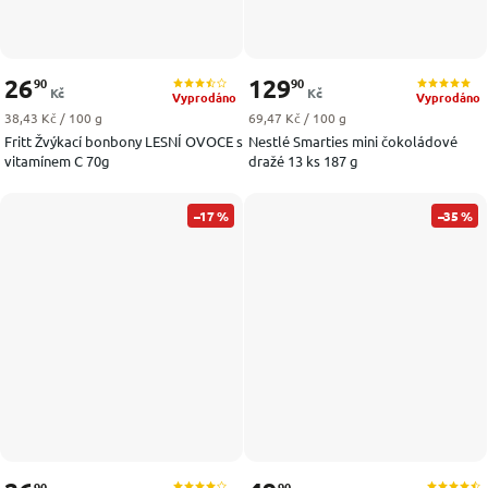
26
129
90
90
Kč
Kč
Vyprodáno
Vyprodáno
Měrná cena:
Měrná cena:
38,43 Kč / 100 g
69,47 Kč / 100 g
Fritt Žvýkací bonbony LESNÍ OVOCE s
Nestlé Smarties mini čokoládové
vitamínem C 70g
dražé 13 ks 187 g
–17 %
–35 %
90
90