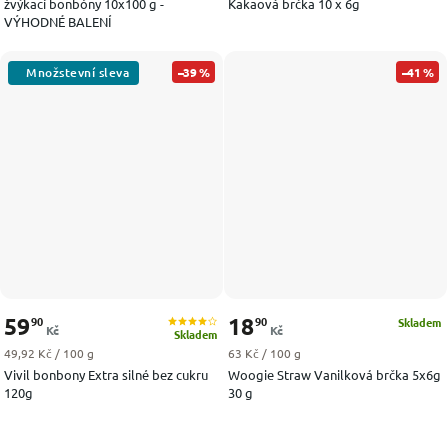
žvýkací bonbóny 10x100 g -
Kakaová brčka 10 x 6g
VÝHODNÉ BALENÍ
–39 %
–41 %
59
18
90
90
Skladem
Kč
Kč
Skladem
Měrná cena:
Měrná cena:
49,92 Kč / 100 g
63 Kč / 100 g
Vivil bonbony Extra silné bez cukru
Woogie Straw Vanilková brčka 5x6g
120g
30 g