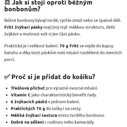
⚖️ Jak si stojí oproti běžným
bonbonům?
Běžné bonbony bývají tvrdé, rychle zmizí nebo se špatně dělí.
Fritt žvýkací pásky
mají jiný styl: měkkou strukturu, delší
žvýkání a možnost vzít si jen část pásku.
Praktická je i velikost balení.
70 g Fritt
se vejde do kapsy
batohu a díky šesti páskům máš mlsání rozdělené do menších
porcí.
✅ Proč si je přidat do košíku?
Třešňová příchuť
pro výrazně ovocné mlsání.
Vitamín C
jako charakteristický benefit řady.
6 žvýkacích pásků
v jednom balení.
Praktických 70 g
do tašky i na cesty.
Měkká žvýkací textura
místo tvrdého bonbonu.
Dobré na sdílení
s rodinou nebo kamarády.