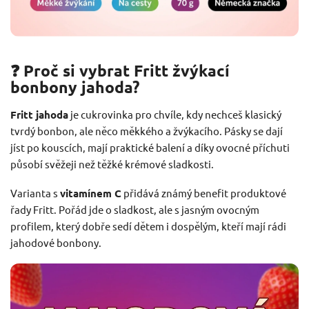
❓ Proč si vybrat Fritt žvýkací
bonbony jahoda?
Fritt jahoda
je cukrovinka pro chvíle, kdy nechceš klasický
tvrdý bonbon, ale něco měkkého a žvýkacího. Pásky se dají
jíst po kouscích, mají praktické balení a díky ovocné příchuti
působí svěžeji než těžké krémové sladkosti.
Varianta s
vitamínem C
přidává známý benefit produktové
řady Fritt. Pořád jde o sladkost, ale s jasným ovocným
profilem, který dobře sedí dětem i dospělým, kteří mají rádi
jahodové bonbony.