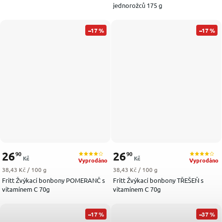
jednorožců 175 g
–17 %
–17 %
26
26
90
90
Kč
Kč
Vyprodáno
Vyprodáno
Měrná cena:
Měrná cena:
38,43 Kč / 100 g
38,43 Kč / 100 g
Fritt Žvýkací bonbony POMERANČ s
Fritt Žvýkací bonbony TŘEŠEŇ s
vitamínem C 70g
vitamínem C 70g
–17 %
–37 %