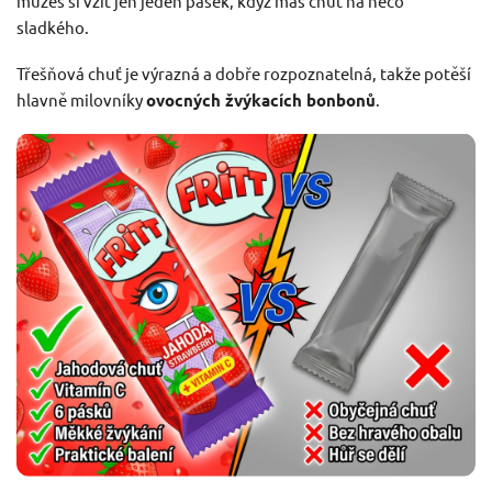
můžeš si vzít jen jeden pásek, když máš chuť na něco
sladkého.
Třešňová chuť je výrazná a dobře rozpoznatelná, takže potěší
hlavně milovníky
ovocných žvýkacích bonbonů
.