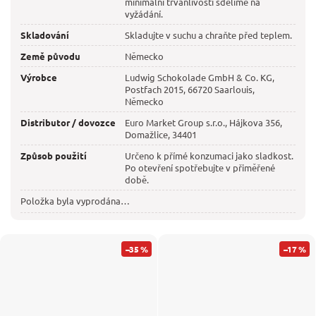
minimální trvanlivosti sdělíme na
vyžádání.
Skladování
Skladujte v suchu a chraňte před teplem.
Země původu
Německo
Výrobce
Ludwig Schokolade GmbH & Co. KG,
Postfach 2015, 66720 Saarlouis,
Německo
Distributor / dovozce
Euro Market Group s.r.o., Hájkova 356,
Domažlice, 34401
Způsob použití
Určeno k přímé konzumaci jako sladkost.
Po otevření spotřebujte v přiměřené
době.
Položka byla vyprodána…
–35 %
–17 %