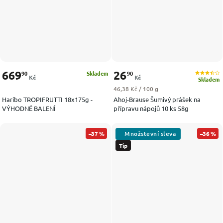
669
26
90
90
Skladem
Kč
Kč
Skladem
Měrná cena:
46,38 Kč / 100 g
Haribo TROPIFRUTTI 18x175g -
Ahoj-Brause Šumivý prášek na
VÝHODNÉ BALENÍ
přípravu nápojů 10 ks 58g
–37 %
–36 %
Tip