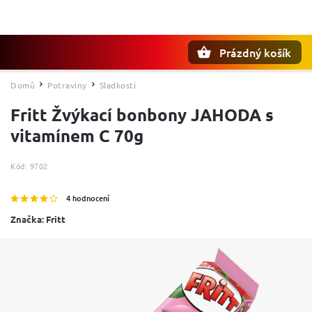
Prázdný košík
Hledat
Domů
Potraviny
Sladkosti
/
/
Fritt Žvýkací bonbony JAHODA s
vitamínem C 70g
Kód:
9702
4 hodnocení
Značka:
Fritt