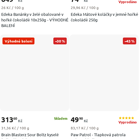
Kč
Kč
Vyprodáno
Měrná cena:
Měrná cena:
26 Kč / 100 g
29,96 Kč / 100 g
Edeka Banánky v želé obalované v
Edeka Mátové koláčky v jemně hořké
hořké čokoládě 10x250g - VÝHODNÉ
čokoládě 250g
BALENÍ
Výhodné balení
–30 %
–43 %
313
49
60
90
Skladem
Kč
Kč
Vyprodáno
Měrná cena:
Měrná cena:
31,36 Kč / 100 g
83,17 Kč / 100 g
Brain Blasterz Sour Boltz kyselé
Paw Patrol - Tlapková patrola