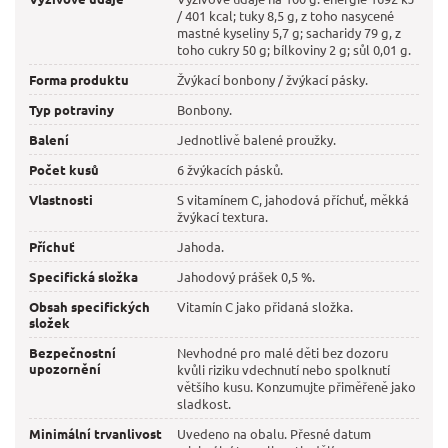
/ 401 kcal; tuky 8,5 g, z toho nasycené
mastné kyseliny 5,7 g; sacharidy 79 g, z
toho cukry 50 g; bílkoviny 2 g; sůl 0,01 g.
Forma produktu
Žvýkací bonbony / žvýkací pásky.
Typ potraviny
Bonbony.
Balení
Jednotlivě balené proužky.
Počet kusů
6 žvýkacích pásků.
Vlastnosti
S vitamínem C, jahodová příchuť, měkká
žvýkací textura.
Příchuť
Jahoda.
Specifická složka
Jahodový prášek 0,5 %.
Obsah specifických
Vitamín C jako přidaná složka.
složek
Bezpečnostní
Nevhodné pro malé děti bez dozoru
upozornění
kvůli riziku vdechnutí nebo spolknutí
většího kusu. Konzumujte přiměřeně jako
sladkost.
Minimální trvanlivost
Uvedeno na obalu. Přesné datum