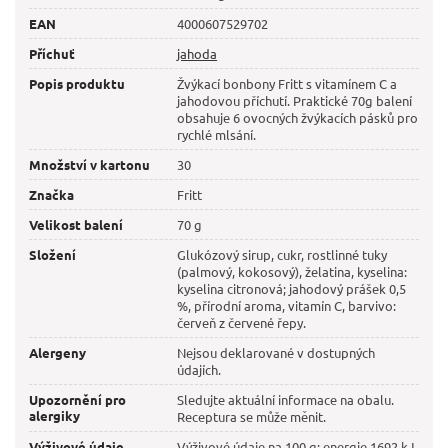
EAN
4000607529702
Příchuť
jahoda
Popis produktu
Žvýkací bonbony Fritt s vitamínem C a
jahodovou příchutí. Praktické 70g balení
obsahuje 6 ovocných žvýkacích pásků pro
rychlé mlsání.
Množství v kartonu
30
Značka
Fritt
Velikost balení
70 g
Složení
Glukózový sirup, cukr, rostlinné tuky
(palmový, kokosový), želatina, kyselina:
kyselina citronová; jahodový prášek 0,5
%, přírodní aroma, vitamín C, barvivo:
červeň z červené řepy.
Alergeny
Nejsou deklarované v dostupných
údajích.
Upozornění pro
Sledujte aktuální informace na obalu.
alergiky
Receptura se může měnit.
Výživové údaje
Výživové údaje na 100 g: energie 1692 kJ