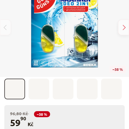
–38 %
96,80 Kč
–38 %
90
59
Kč