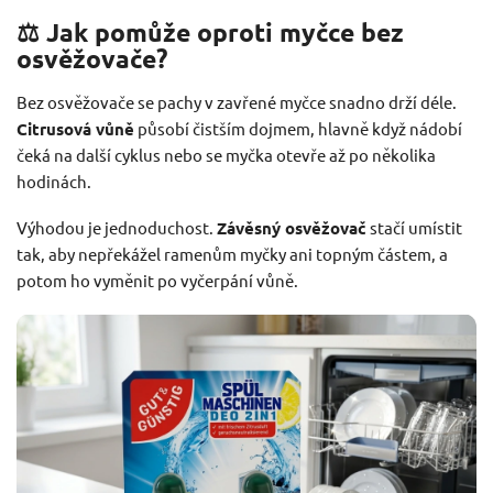
⚖️ Jak pomůže oproti myčce bez
osvěžovače?
Bez osvěžovače se pachy v zavřené myčce snadno drží déle.
Citrusová vůně
působí čistším dojmem, hlavně když nádobí
čeká na další cyklus nebo se myčka otevře až po několika
hodinách.
Výhodou je jednoduchost.
Závěsný osvěžovač
stačí umístit
tak, aby nepřekážel ramenům myčky ani topným částem, a
potom ho vyměnit po vyčerpání vůně.