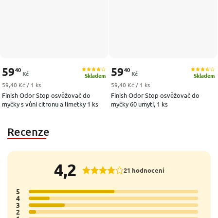
59
59
40
40
Kč
Kč
Skladem
Skladem
Měrná cena:
Měrná cena:
59,40 Kč / 1 ks
59,40 Kč / 1 ks
Finish Odor Stop osvěžovač do
Finish Odor Stop osvěžovač do
myčky s vůní citronu a limetky 1 ks
myčky 60 umytí, 1 ks
Recenze
4,2
21 hodnocení
5
12x
4
3x
3
5x
2
1x