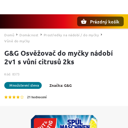
Prázdný košík
Hledat
Domů
Domácnost
Prostředky na nádobí / do myčky
/
/
/
Vůně do myčky
G&G Osvěžovač do myčky nádobí
2v1 s vůní citrusů 2ks
Kód:
8373
Značka:
G&G
21 hodnocení