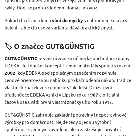
způsob, jak udržet v myčce svěžejší vůni mezi jednotlivými
cykly. Hodí se pro každodenní domácí provoz.
Pokud chceš mít doma
vůni do myčky
s náhradním kusem v
balení, tahle citrusová varianta dává praktický smysl.
🏷️ O značce GUT&GÜNSTIG
GUT&GÜNSTIG
je vlastní značka německé obchodní skupiny
EDEKA. Její dnešní koncept firemní materiály spojují s rokem
2002
, kdy EDEKA pod společným označením rozvinula
cenově orientovanou nabídku pro každodenní nákup. Tradice
vlastních značek ve skupině je však delší. Družstevní
předchůdce EDEKA vznikl v Lipsku roku
1907
a oficiální
časová osa uvádí první vlastní značky už u roku 1912.
GUT&GÜNSTIG zahrnuje základní potraviny i nepotravinové
výrobky pro domácnost. Nejde tedy o jednu výrobní
společnost s jediným závodem, ale o zastřešující privátní