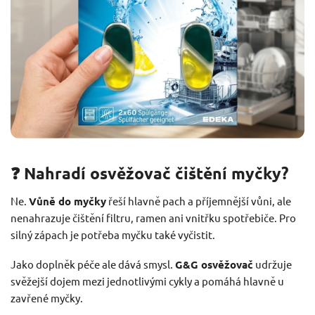
❓ Nahradí osvěžovač čištění myčky?
Ne.
Vůně do myčky
řeší hlavně pach a příjemnější vůni, ale
nenahrazuje čištění filtru, ramen ani vnitřku spotřebiče. Pro
silný zápach je potřeba myčku také vyčistit.
Jako doplněk péče ale dává smysl.
G&G osvěžovač
udržuje
svěžejší dojem mezi jednotlivými cykly a pomáhá hlavně u
zavřené myčky.