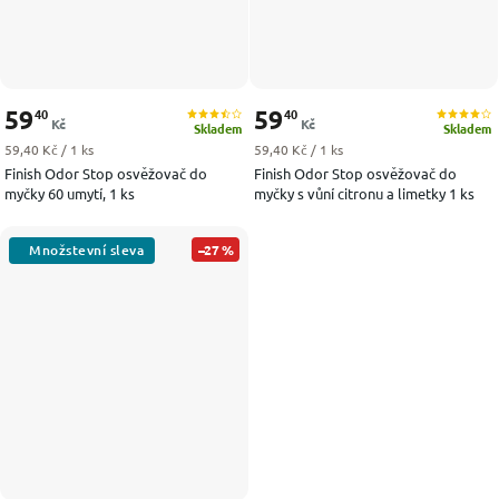
59
59
40
40
Kč
Kč
Skladem
Skladem
Měrná cena:
Měrná cena:
59,40 Kč / 1 ks
59,40 Kč / 1 ks
Finish Odor Stop osvěžovač do
Finish Odor Stop osvěžovač do
myčky 60 umytí, 1 ks
myčky s vůní citronu a limetky 1 ks
–27 %