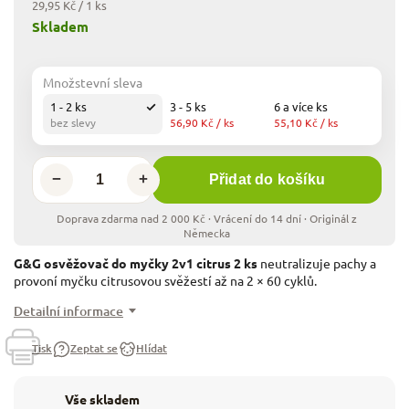
29,95 Kč / 1 ks
Skladem
Množstevní sleva
1 - 2 ks
3 - 5 ks
6 a více ks
bez slevy
56,90 Kč
/ ks
55,10 Kč
/ ks
−
+
Přidat do košíku
G&G osvěžovač do myčky 2v1 citrus 2 ks
neutralizuje pachy a
provoní myčku citrusovou svěžestí až na 2 × 60 cyklů.
Detailní informace
Tisk
Zeptat se
Hlídat
Vše skladem