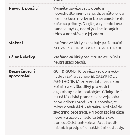
Návod k použití
Vyjměte osvěžovač z obalu a
nepoškoďte membránu. Upevněte jej do
horního koše myčky nebo jej umístěte do
koše na příbory. Dbejte, aby neblokoval
ramena myčky, nedotýkal se topných
těles a nepolévejte jej vodou.
Složení
Parfémové látky. Obsahuje parfemační
ALERGENY EUCALYPTOL a MENTHONE.
Účinné složky
Parfémové látky pro citrusovou vůni a
neutralizaci pachů.
Bezpečnostní
GUT & GÜNSTIG osvěžovač do myčky
upozornění
nádobí 2v1 obsahuje EUCALYPTOL a
MENTHONE. Může vyvolat alergickou
kožní reakci. Škodlivý pro vodní
organismy s dlouhodobými účinky. Je-li
nutná lékařská pomoc, uchovejte obal
nebo etiketu produktu. Uchovávejte
mimo dosah dětí. Zabraňte uvolnění do
životního prostředí. Při podráždění kůže
nebo vyrážce vyhledejte lékařskou
pomoc. Odstraňte obsah/obal podle
místních předpisů o nakládání s odpady.