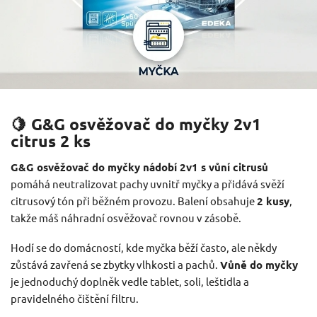
🍋 G&G osvěžovač do myčky 2v1
citrus 2 ks
G&G osvěžovač do myčky nádobí 2v1 s vůní citrusů
pomáhá neutralizovat pachy uvnitř myčky a přidává svěží
citrusový tón při běžném provozu. Balení obsahuje
2 kusy
,
takže máš náhradní osvěžovač rovnou v zásobě.
Hodí se do domácností, kde myčka běží často, ale někdy
zůstává zavřená se zbytky vlhkosti a pachů.
Vůně do myčky
je jednoduchý doplněk vedle tablet, soli, leštidla a
pravidelného čištění filtru.