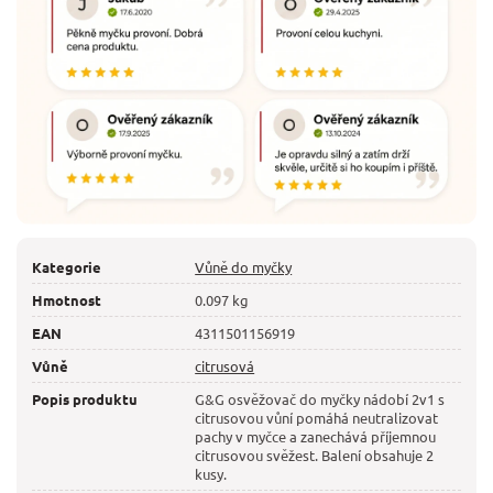
Kategorie
Vůně do myčky
Hmotnost
0.097 kg
EAN
4311501156919
Vůně
citrusová
Popis produktu
G&G osvěžovač do myčky nádobí 2v1 s
citrusovou vůní pomáhá neutralizovat
pachy v myčce a zanechává příjemnou
citrusovou svěžest. Balení obsahuje 2
kusy.