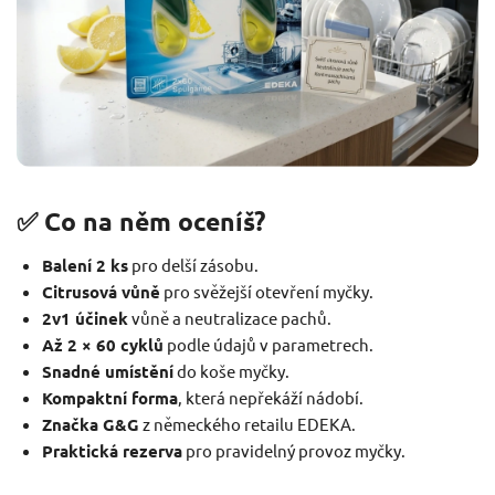
✅ Co na něm oceníš?
Balení 2 ks
pro delší zásobu.
Citrusová vůně
pro svěžejší otevření myčky.
2v1 účinek
vůně a neutralizace pachů.
Až 2 × 60 cyklů
podle údajů v parametrech.
Snadné umístění
do koše myčky.
Kompaktní forma
, která nepřekáží nádobí.
Značka G&G
z německého retailu EDEKA.
Praktická rezerva
pro pravidelný provoz myčky.