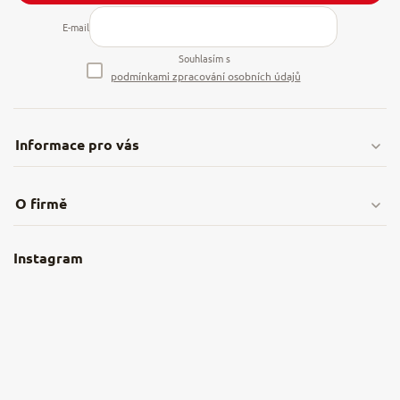
E-mail
Souhlasím s
podmínkami zpracování osobních údajů
Informace pro vás
Doprava & platby
O firmě
Obchodní podmínky
O nás
Instagram
Nejčastější dotazy
Kamenná prodejna
Reklamace a vrácení
Kariéra v NěmeckýEshop.cz
Moje objednávka
Velkoobchod
Spolupráce s influencery