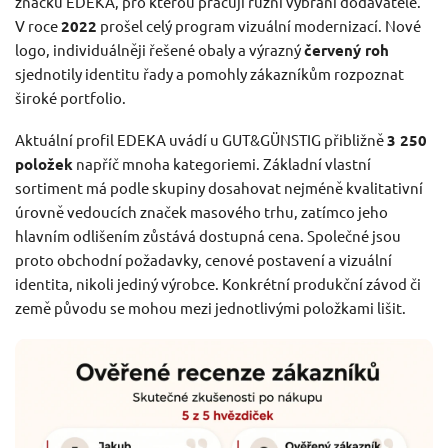
značku EDEKA, pro kterou pracují různí vybraní dodavatelé.
V roce
2022
prošel celý program vizuální modernizací. Nové
logo, individuálněji řešené obaly a výrazný
červený roh
sjednotily identitu řady a pomohly zákazníkům rozpoznat
široké portfolio.
Aktuální profil EDEKA uvádí u GUT&GÜNSTIG přibližně
3 250
položek
napříč mnoha kategoriemi. Základní vlastní
sortiment má podle skupiny dosahovat nejméně kvalitativní
úrovně vedoucích značek masového trhu, zatímco jeho
hlavním odlišením zůstává dostupná cena. Společné jsou
proto obchodní požadavky, cenové postavení a vizuální
identita, nikoli jediný výrobce. Konkrétní produkční závod či
země původu se mohou mezi jednotlivými položkami lišit.