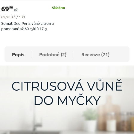
69
90
Skladem
Kč
Měrná cena:
69,90 Kč / 1 ks
Somat Deo Perls vůně citron a
pomeranč až 60 cyklů 17 g
Popis
Podobné (2)
Recenze (21)