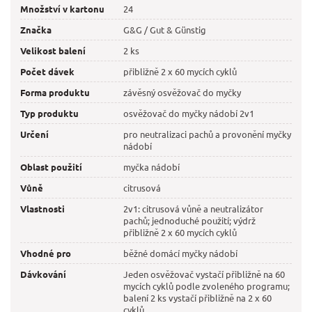
Množství v kartonu
24
Značka
G&G / Gut & Günstig
Velikost balení
2 ks
Počet dávek
přibližně 2 x 60 mycích cyklů
Forma produktu
závěsný osvěžovač do myčky
Typ produktu
osvěžovač do myčky nádobí 2v1
Určení
pro neutralizaci pachů a provonění myčky
nádobí
Oblast použití
myčka nádobí
Vůně
citrusová
Vlastnosti
2v1: citrusová vůně a neutralizátor
pachů; jednoduché použití; výdrž
přibližně 2 x 60 mycích cyklů
Vhodné pro
běžné domácí myčky nádobí
Dávkování
Jeden osvěžovač vystačí přibližně na 60
mycích cyklů podle zvoleného programu;
balení 2 ks vystačí přibližně na 2 x 60
cyklů.