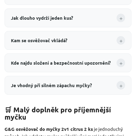
+
Jak dlouho vydrží jeden kus?
+
Kam se osvěžovač vkládá?
+
Kde najdu složení a bezpečnostní upozornění?
+
Je vhodný při silném zápachu myčky?
🛒 Malý doplněk pro příjemnější
myčku
G&G osvěžovač do myčky 2v1 citrus 2 ks
je jednoduchý