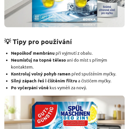
💡 Tipy pro používání
Nepoškoď membránu
při vyjmutí z obalu.
Neumisťuj na topné těleso
ani do míst s přímým
kontaktem.
Kontroluj volný pohyb ramen
před spuštěním myčky.
Silný zápach řeš i čištěním filtru
a čističem myčky.
Po vyčerpání vůně
kus vyměň za nový.