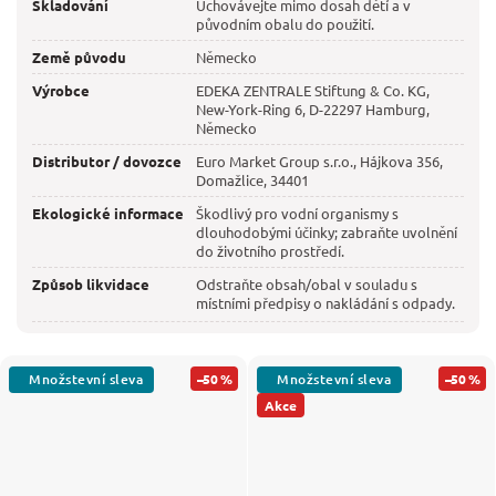
Skladování
Uchovávejte mimo dosah dětí a v
původním obalu do použití.
Země původu
Německo
Výrobce
EDEKA ZENTRALE Stiftung & Co. KG,
New-York-Ring 6, D-22297 Hamburg,
Německo
Distributor / dovozce
Euro Market Group s.r.o., Hájkova 356,
Domažlice, 34401
Ekologické informace
Škodlivý pro vodní organismy s
dlouhodobými účinky; zabraňte uvolnění
do životního prostředí.
Způsob likvidace
Odstraňte obsah/obal v souladu s
místními předpisy o nakládání s odpady.
–50 %
–50 %
Akce