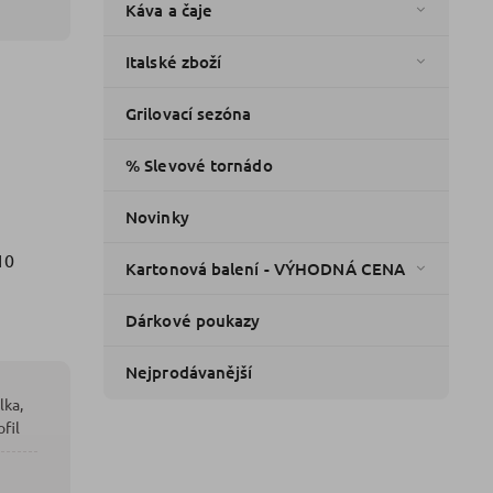
Káva a čaje
Italské zboží
Grilovací sezóna
% Slevové tornádo
Novinky
10
Kartonová balení - VÝHODNÁ CENA
Dárkové poukazy
Nejprodávanější
lka,
fil