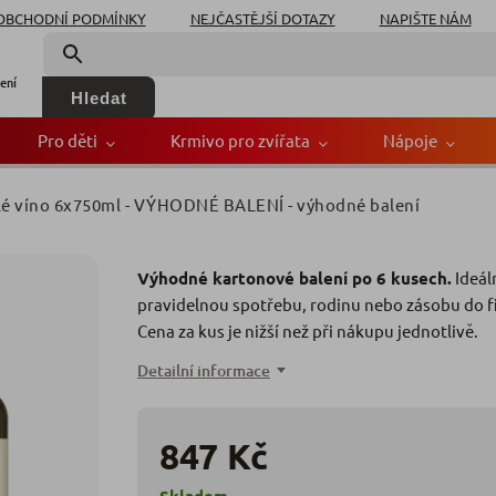
OBCHODNÍ PODMÍNKY
NEJČASTĚJŠÍ DOTAZY
NAPIŠTE NÁM
ení
Hledat
Pro děti
Krmivo pro zvířata
Nápoje
 bílé víno 6x750ml - VÝHODNÉ BALENÍ
- výhodné balení
la bílé víno 6x750ml -
Výhodné kartonové balení po 6 kusech.
Ideál
Značka
pravidelnou spotřebu, rodinu nebo zásobu do f
Cena za kus je nižší než při nákupu jednotlivě.
Detailní informace
847 Kč