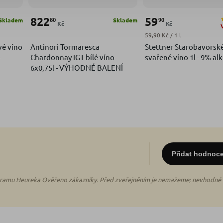
822
59
80
90
Skladem
Skladem
Kč
Kč
Měrná cena:
59,90 Kč / 1 l
vé víno
Antinori Tormaresca
Stettner Starobavorsk
-
Chardonnay IGT bílé víno
svařené víno 1l - 9% alk
6x0,75l - VÝHODNÉ BALENÍ
Přidat hodnoc