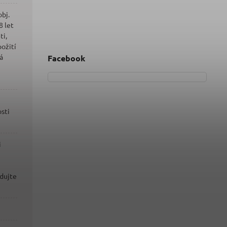
obj.
 let
ti,
požití
á
Facebook
sti
i
adujte