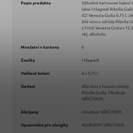
Popis produktu
Výhodné kartonové balení 
lahví I Magredi Ribolla Giall
IGT Venezia Giulia 0,75 l. Jd
bílé víno z odrůdy Ribolla Gi
z Friuli Venezia Giulia s 12,
obj. alkoholu.
Množství v kartonu
6
Značka
I Magredi
Velikost balení
6 x 0,75 l
Složení
Bílé víno z hroznů odrůdy
Ribolla Gialla. Obsahuje
SIŘIČITANY.
Alergeny
Obsahuje SIŘIČITANY.
Upozornění pro alergiky
ALERGENY: SIŘIČITANY.