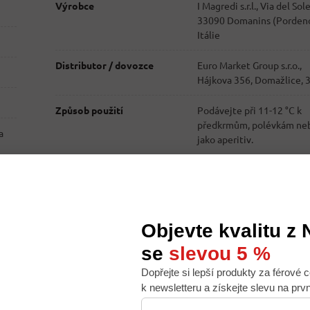
Výrobce
I Magredi s.r.l., Via del Sol
33090 Domanins (Porden
Itálie
Distributor / dovozce
Euro Market Group s.r.o.,
Hájkova 356, Domažlice, 
Způsob použití
Podávejte při 11-12 °C k
předkrmům, polévkám ne
a
jako aperitiv.
Originál z Itálie
Originál z Itálie
Objevte kvalitu z
se
slevou 5 %
Dopřejte si lepší produkty za férové c
 nabídku na míru, ale abychom to zvládli, používáme k
k newsletteru a získejte slevu na prv
. Používáním tohoto webu s tím souhlasíte.