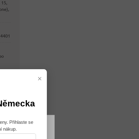
e 15,
one),
34401
bo
×
 Německa
eny. Přihlaste se
ní nákup.
Souhlasím