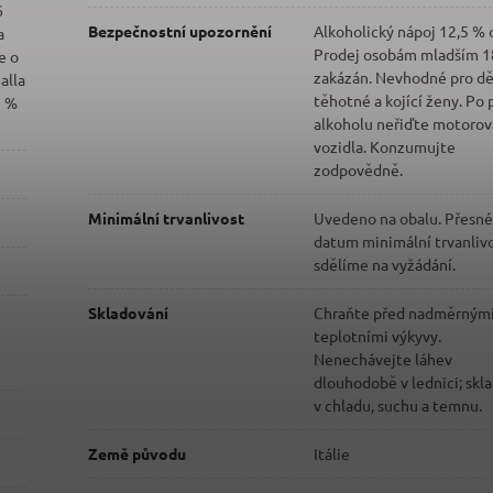
6
Bezpečnostní upozornění
Alkoholický nápoj 12,5 % 
a
Prodej osobám mladším 18
e o
zakázán. Nevhodné pro dě
alla
těhotné a kojící ženy. Po 
5 %
alkoholu neřiďte motorov
vozidla. Konzumujte
zodpovědně.
Minimální trvanlivost
Uvedeno na obalu. Přesné
datum minimální trvanlivo
sdělíme na vyžádání.
Skladování
Chraňte před nadměrným
teplotními výkyvy.
Nenechávejte láhev
dlouhodobě v lednici; skl
v chladu, suchu a temnu.
Země původu
Itálie