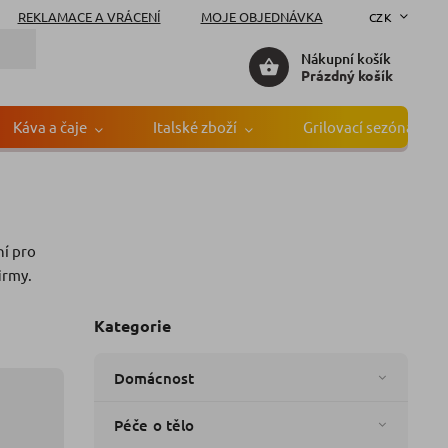
REKLAMACE A VRÁCENÍ
MOJE OBJEDNÁVKA
CZK
Nákupní košík
Prázdný košík
Káva a čaje
Italské zboží
Grilovací sezóna
ní pro
:
I Magredi
irmy.
Kategorie
Domácnost
Péče o tělo