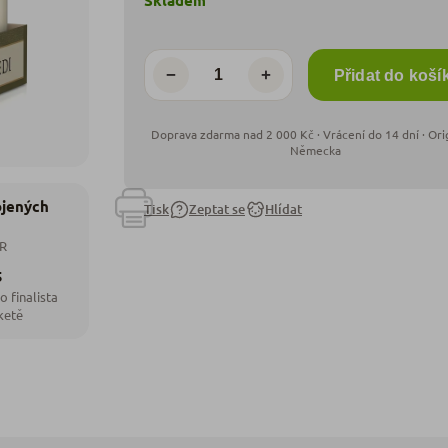
Skladem
−
+
Přidat do koší
ojených
Tisk
Zeptat se
Hlídat
ČR
5
o finalista
ketě