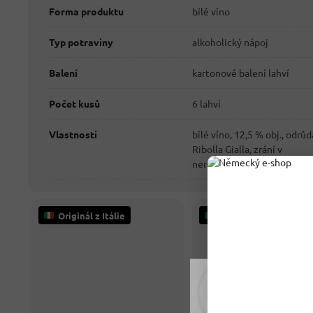
Forma produktu
bílé víno
Typ potraviny
alkoholický nápoj
Balení
kartonové balení lahví
Počet kusů
6 lahví
Vlastnosti
bílé víno, 12,5 % obj., odrůd
Ribolla Gialla, zrání v
nerezových tancích
Originál z Itálie
Originál z Itálie
Rádi vám upravujeme
tomu soubory cookie