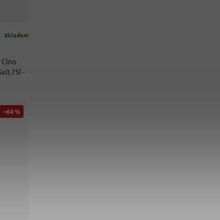
Skladem
 Cino
x0,75l -
–64 %