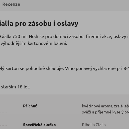
Recenze
alla pro zásobu i oslavy
Gialla 750 ml. Hodí se pro domácí zásobu, firemní akce, oslavy i
e výhodnějším kartonovém balení.
celý karton se pohodlně skladuje. Víno podávej vychlazené při 8-
starším 18 let.
Příchuť
květinové aroma, zralá jab
svěží a příjemně kyselý pro
Specifická složka
Ribolla Gialla