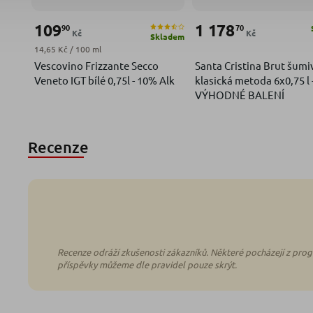
109
1 178
90
70
Kč
Kč
Skladem
Měrná cena:
14,65 Kč / 100 ml
Vescovino Frizzante Secco
Santa Cristina Brut šumi
Veneto IGT bílé 0,75l - 10% Alk
klasická metoda 6x0,75 l 
VÝHODNÉ BALENÍ
Recenze