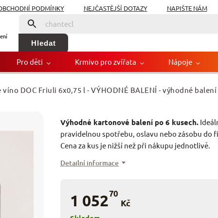
OBCHODNÍ PODMÍNKY
NEJČASTĚJŠÍ DOTAZY
NAPIŠTE NÁM
ení
Hledat
Pro děti
Krmivo pro zvířata
Nápoje
lé víno DOC Friuli 6x0,75 l - VÝHODNÉ BALENÍ
- výhodné balení
bílé víno DOC Friuli 6x0,
Výhodné kartonové balení po 6 kusech.
Ideál
Značka
pravidelnou spotřebu, oslavu nebo zásobu do f
Cena za kus je nižší než při nákupu jednotlivě.
Detailní informace
70
1 052
Kč