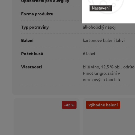
Upozornění pro alergiky
ALERGENY: SIŘIČITANY.
Nastavení
Forma produktu
bílé víno
Typ potraviny
alkoholický nápoj
Balení
kartonové balení lahví
Počet kusů
6 lahví
Vlastnosti
bílé víno, 12,5 % obj., odrůd
Pinot Grigio, zrání v
nerezových tancích
–42 %
Výhodné balení