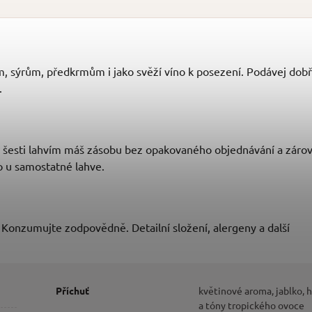
ám, sýrům, předkrmům i jako svěží víno k posezení. Podávej dob
.
ky šesti lahvím máš zásobu bez opakovaného objednávání a záro
o u samostatné lahve.
Konzumujte zodpovědně. Detailní složení, alergeny a další
Příchuť
květinové aroma, jablko, 
a tóny tropického ovoce