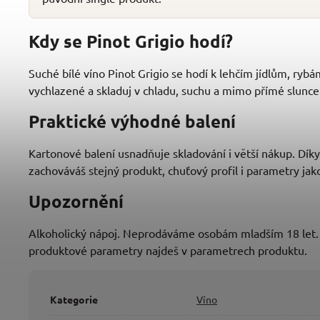
Kdy se Pinot Grigio hodí?
Suché bílé víno Pinot Grigio se hodí k lehčím jídlům, ryb
vychlazené a skladuj v chladu, suchu a mimo přímé slunce
Praktické výhodné balení
Kartonové balení usnadňuje skladování i větší nákup. Dí
zachováváš stejný produkt, chuťový profil i parametry jak
Upozornění
Alkoholický nápoj. Neprodáváme osobám mladším 18 let. 
produktové parametry najdeš v parametrech produktu.
Kategorie
Víno