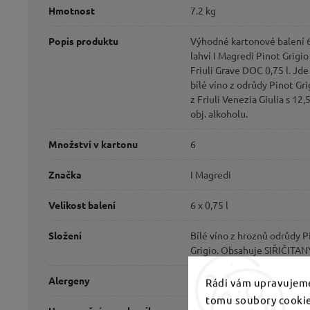
Hmotnost
7.2 kg
Popis produktu
Výhodné kartonové balení 
lahví I Magredi Pinot Grigio
Friuli Grave DOC 0,75 l. Jde
bílé víno z odrůdy Pinot Gri
z Friuli Venezia Giulia s 12,
obj. alkoholu.
Množství v kartonu
6
Značka
I Magredi
Velikost balení
6 x 0,75 l
Složení
Bílé víno z hroznů odrůdy P
Grigio. Obsahuje SIŘIČITAN
Alergeny
Obsahuje SIŘIČITANY.
Rádi vám upravujeme
tomu soubory cookie