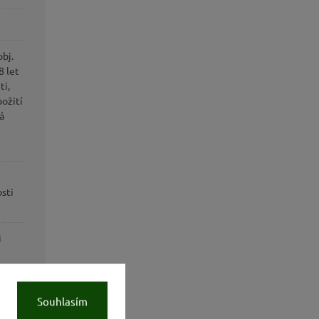
obj.
 let
ti,
požití
á
sti
i
adujte
Souhlasím