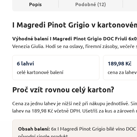
Popis
Podobné (12)
I Magredi Pinot Grigio v kartonovém
Výhodné balení I Magredi Pinot Grigio DOC Friuli 6x0,
Venezia Giulia. Hodí se na oslavy, firemní zásoby, večeře s
6 lahví
189,98 Kč
celé kartonové balení
cena za lahev
Proč vzít rovnou celý karton?
Cena za jednu lahev je nižší než při nákupu jednotlivě. S
lahev na 189,98 Kč včetně DPH. Ušetříš za kus a zároveň má
Obsah balení:
6x I Magredi Pinot Grigio bílé víno DOC 
původní single produkt.