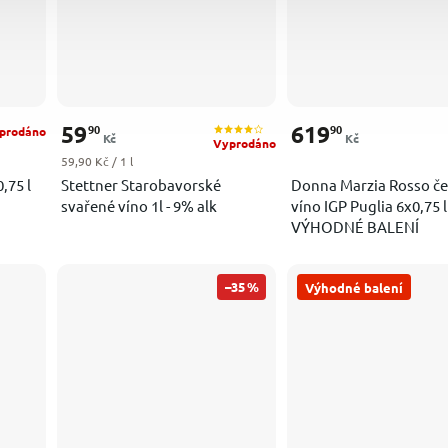
59
619
90
90
prodáno
Kč
Kč
Vyprodáno
Měrná cena:
59,90 Kč / 1 l
,75 l
Stettner Starobavorské
Donna Marzia Rosso č
svařené víno 1l - 9% alk
víno IGP Puglia 6x0,75 l 
VÝHODNÉ BALENÍ
–35 %
Výhodné balení