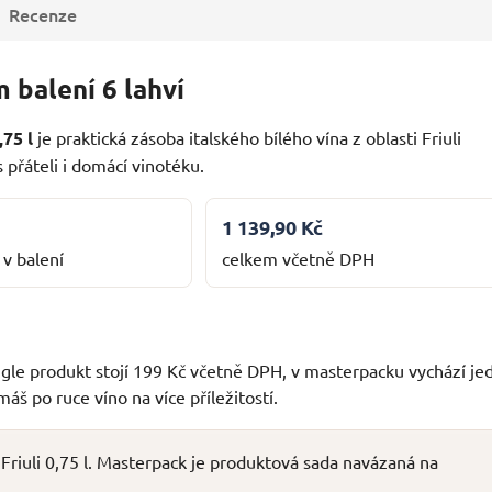
Recenze
 balení 6 lahví
75 l
je praktická zásoba italského bílého vína z oblasti Friuli
 přáteli i domácí vinotéku.
1 139,90 Kč
 v balení
celkem včetně DPH
ingle produkt stojí 199 Kč včetně DPH, v masterpacku vychází je
š po ruce víno na více příležitostí.
Friuli 0,75 l. Masterpack je produktová sada navázaná na