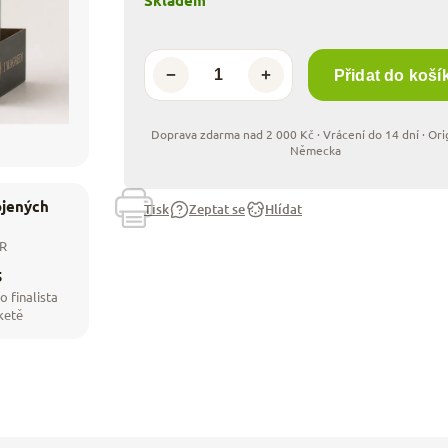
Skladem
−
+
Přidat do koší
ojených
Tisk
Zeptat se
Hlídat
ČR
5
o finalista
ketě