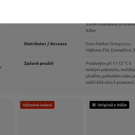
Země původu
Itálie
Výrobce
I Magredi s.r.l., Via del Sol
33090 Domanins (Porden
Itálie
Distributor / dovozce
Euro Market Group s.r.o.,
Hájkova 356, Domažlice, 
Způsob použití
Podávejte při 11-12 °C k
a
lehkým pokrmům, mořsk
plodům, polévkám nebo j
svěží bílé víno k posezení.
Výhodné balení
Originál z Itálie