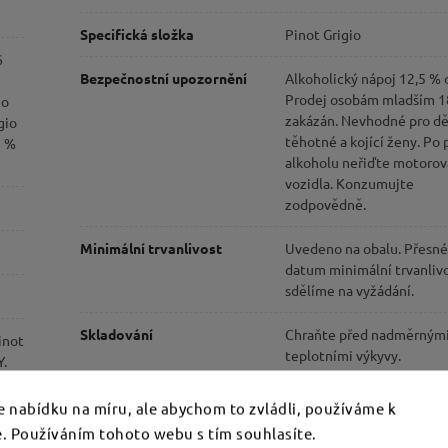
Specifická složka
Pinot Grigio
6
Bezpečnostní upozornění
Alkoholický nápoj 12,5 % 
Prodej osobám mladším 18
 o
zakázán. Nevhodné pro dě
gio
těhotné a kojící ženy. Po 
5 %
alkoholu neřiďte motorov
vozidla. Konzumujte
zodpovědně.
Minimální trvanlivost
Uvedeno na obalu. Přesné
datum minimální trvanlivo
sdělíme na vyžádání.
Skladování
Chraňte před nadměrným
inot
teplotními výkyvy.
Y.
Nenechávejte láhev
dlouhodobě v lednici; skl
 nabídku na míru, ale abychom to zvládli, používáme k
v chladu, suchu a temnu.
. Používáním tohoto webu s tím souhlasíte.