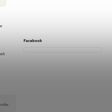
ře
Facebook
veň
hruška