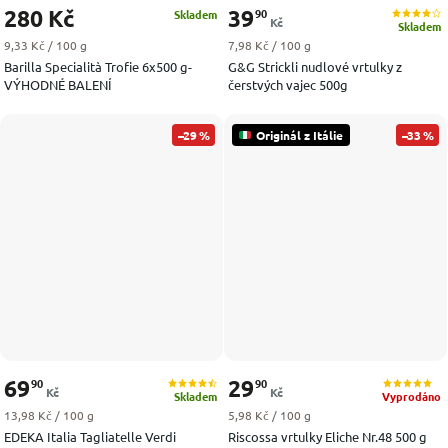
280 Kč
39
90
Skladem
Kč
Skladem
Měrná cena:
Měrná cena:
9,33 Kč / 100 g
7,98 Kč / 100 g
Barilla Specialità Trofie 6x500 g-
G&G Strickli nudlové vrtulky z
VÝHODNÉ BALENÍ
čerstvých vajec 500g
–29 %
Originál z Itálie
–33 %
69
29
90
90
Kč
Kč
Skladem
Vyprodáno
Měrná cena:
Měrná cena:
13,98 Kč / 100 g
5,98 Kč / 100 g
EDEKA Italia Tagliatelle Verdi
Riscossa vrtulky Eliche Nr.48 500 g