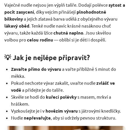
Vaječné nudle nejsou jen výplň talíře. Dodají polévce
sytost a
pocit zasycení
, díky vejcím přinášejí
plnohodnotné
bílkoviny
a jejich zlatavá barva udělá z obyčejného vývaru
lákavý oběd
. Tenké nudle navíc krásně nasáknou chuť
vývaru, takže každá lžíce
chutná naplno
. Jsou skvělou
volbou pro
celou rodinu
— oblíbí si je děti i dospělí.
💡 Jak je nejlépe připravit?
Zavařte přímo do vývaru
a vařte přibližně 5 minut do
měkka.
Pokud nechcete vývar zakalit, uvařte nudle
zvlášť ve
vodě
a přidejte je do talíře.
Skvěle se hodí do
kuřecí polévky
s masem, mrkví a
hráškem.
Vyzkoušejte je i v
hovězím vývaru
s játrovými knedlíčky.
Nudle
nepřevařujte
, aby si udržely pevnou strukturu.