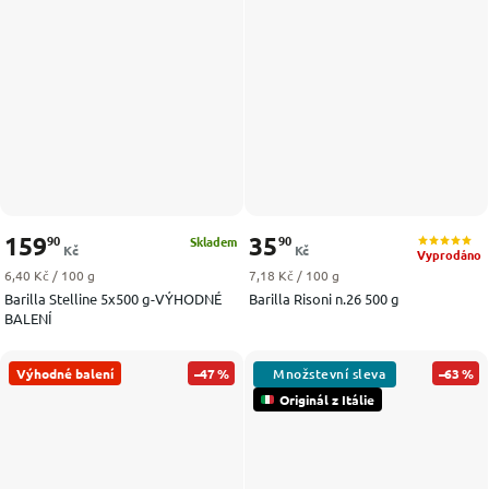
159
35
90
90
Skladem
Kč
Kč
Vyprodáno
Měrná cena:
Měrná cena:
6,40 Kč / 100 g
7,18 Kč / 100 g
Barilla Stelline 5x500 g-VÝHODNÉ
Barilla Risoni n.26 500 g
BALENÍ
Výhodné balení
–47 %
–63 %
Originál z Itálie