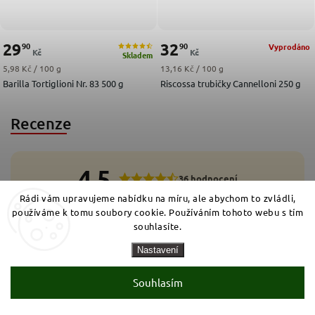
29
32
90
90
Vyprodáno
Kč
Kč
Skladem
Měrná cena:
Měrná cena:
5,98 Kč / 100 g
13,16 Kč / 100 g
Barilla Tortiglioni Nr. 83 500 g
Riscossa trubičky Cannelloni 250 g
Recenze
4,5
36 hodnocení
Rádi vám upravujeme nabídku na míru, ale abychom to zvládli,
5
používáme k tomu soubory cookie. Používáním tohoto webu s tím
22x
4
11x
souhlasíte.
3
3x
2
0x
1
Nastavení
0x
Přidat hodnocení
Souhlasím