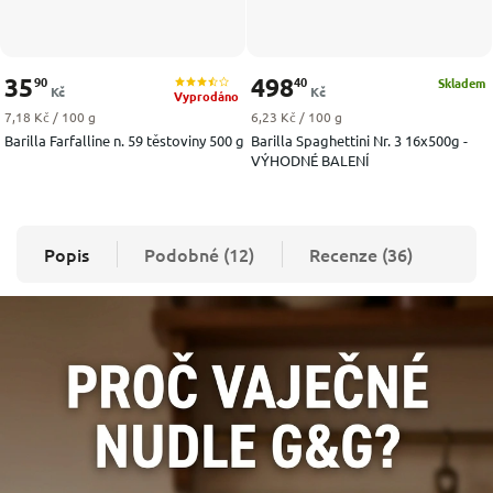
35
498
90
40
Skladem
Kč
Kč
Vyprodáno
Měrná cena:
Měrná cena:
7,18 Kč / 100 g
6,23 Kč / 100 g
Barilla Farfalline n. 59 těstoviny 500 g
Barilla Spaghettini Nr. 3 16x500g -
VÝHODNÉ BALENÍ
Popis
Podobné (12)
Recenze (36)