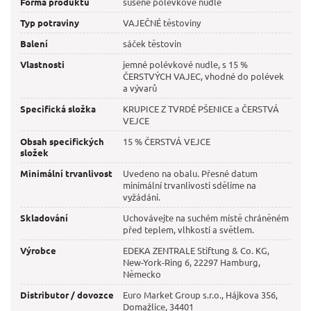
Forma produktu
sušené polévkové nudle
Typ potraviny
VAJEČNÉ těstoviny
Balení
sáček těstovin
Vlastnosti
jemné polévkové nudle, s 15 %
ČERSTVÝCH VAJEC, vhodné do polévek
a vývarů
Specifická složka
KRUPICE Z TVRDÉ PŠENICE a ČERSTVÁ
VEJCE
Obsah specifických
15 % ČERSTVÁ VEJCE
složek
Minimální trvanlivost
Uvedeno na obalu. Přesné datum
minimální trvanlivosti sdělíme na
vyžádání.
Skladování
Uchovávejte na suchém místě chráněném
před teplem, vlhkostí a světlem.
Výrobce
EDEKA ZENTRALE Stiftung & Co. KG,
New-York-Ring 6, 22297 Hamburg,
Německo
Distributor / dovozce
Euro Market Group s.r.o., Hájkova 356,
Domažlice, 34401