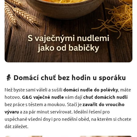
👵 Domácí chuť bez hodin u sporáku
Než byste sami váleli a sušili
domácí nudle do polévky
, máte
hotovo.
G&G vaječné nudle
vám dají
chuť domácích nudlí
bez práce s těstem a moukou. Stačí je
zavařit do vroucího
vývaru
a za pár minut servírovat. Ideální řešení pro
uspěchané všední dny i pro nedělní oběd, na kterém si chcete
dát záležet.