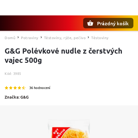
Prázdný košík
Hledat
Domů
Potraviny
Těstoviny, rýže, pečivo
Těstoviny
/
/
/
G&G Polévkové nudle z čerstvých
vajec 500g
Kód:
3985
36 hodnocení
Značka:
G&G