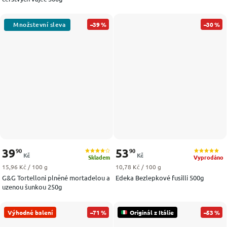
–39 %
–30 %
39
53
90
90
Kč
Kč
Skladem
Vyprodáno
Měrná cena:
Měrná cena:
15,96 Kč / 100 g
10,78 Kč / 100 g
G&G Tortelloni plněné mortadelou a
Edeka Bezlepkové fusilli 500g
uzenou šunkou 250g
Výhodné balení
–71 %
Originál z Itálie
–53 %