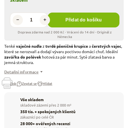
−
+
Přidat do košíku
Tenké
vaječné nudle
z
tvrdé pšeničné krupice
a
čerstvých vajec
,
které se nerozvaří a dodají vývaru poctivou domácí chuť. Ideální
zavářka do polévek
hotová za pár minut. Sytě zlatavá barva a
jemná struktura.
Detailní informace
Tisk
Zeptat se
Hlídat
Vše skladem
skladové zázemí přes 2 000 m²
350 tis. + spokojených klientů
zákazníci po celé ČR
28 000+ ověřených recenzí