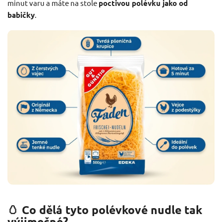
minut varu a máte na stole
poctivou polévku jako od
babičky
.
🥚 Co dělá tyto polévkové nudle tak
výjimečné?