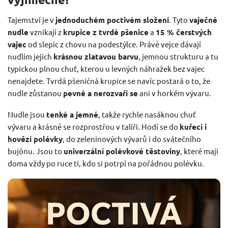
Tajemství je v
jednoduchém poctivém složení
. Tyto
vaječné
nudle
vznikají z
krupice z tvrdé pšenice
a
15 % čerstvých
vajec
od slepic z chovu na podestýlce. Právě vejce dávají
nudlím jejich
krásnou zlatavou barvu
, jemnou strukturu a tu
typickou plnou chuť, kterou u levných náhražek bez vajec
nenajdete. Tvrdá pšeničná krupice se navíc postará o to, že
nudle zůstanou
pevné a nerozvaří se
ani v horkém vývaru.
Nudle jsou
tenké a jemné
, takže rychle nasáknou chuť
vývaru a krásně se rozprostřou v talíři. Hodí se do
kuřecí i
hovězí polévky
, do zeleninových vývarů i do svátečního
bujónu. Jsou to
univerzální polévkové těstoviny
, které mají
doma vždy po ruce ti, kdo si potrpí na pořádnou polévku.