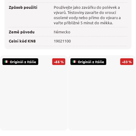
Způsob použití
Používejte jako zavářku do polévek a
vývarů. Těstoviny zavařte do vroucí
osolené vody nebo přímo do vývaru a
vařte přibližně 5 minut do měkka.
Země původu
Německo
Celní kód KN8
19021100
Originál z Itálie
–55 %
Originál z Itálie
–33 %