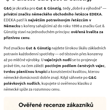
G&G
je zkratka pro
Gut & Günstig
, tedy „dobré a výhodné“ —
privátní značku německého obchodního řetězce EDEKA
.
EDEKA patří k
největším potravinovým řetězcům v
Německu
s kořeny sahajícími až do roku 1898 a značku Gut &
Günstig staví na jednoduchém principu:
ověřená kvalita za
příznivou cenu
.
Pod značkou
Gut & Günstig
najdete širokou škálu základních
potravin každodenní spotřeby — od těstovin přes konzervy
až po mléčné výrobky. U
vaječných nudlí
se to projevuje
právě tím, na čem záleží:
poctivým podílem čerstvých vajec
,
tvrdou pšeničnou krupicí
a konzistentní kvalitou, kterou
německé domácnosti dobře znají. Když sáhnete po
G&G
polévkových nudlích
, kupujete si ověřenou klasiku z
německé spíže za rozumnou cenu.