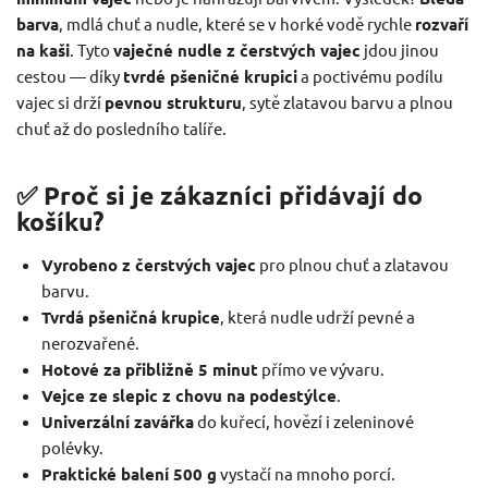
barva
, mdlá chuť a nudle, které se v horké vodě rychle
rozvaří
na kaši
. Tyto
vaječné nudle z čerstvých vajec
jdou jinou
cestou — díky
tvrdé pšeničné krupici
a poctivému podílu
vajec si drží
pevnou strukturu
, sytě zlatavou barvu a plnou
chuť až do posledního talíře.
✅ Proč si je zákazníci přidávají do
košíku?
Vyrobeno z čerstvých vajec
pro plnou chuť a zlatavou
barvu.
Tvrdá pšeničná krupice
, která nudle udrží pevné a
nerozvařené.
Hotové za přibližně 5 minut
přímo ve vývaru.
Vejce ze slepic z chovu na podestýlce
.
Univerzální zavářka
do kuřecí, hovězí i zeleninové
polévky.
Praktické balení 500 g
vystačí na mnoho porcí.