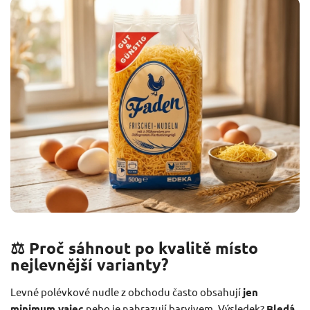
⚖️ Proč sáhnout po kvalitě místo
nejlevnější varianty?
Levné polévkové nudle z obchodu často obsahují
jen
minimum vajec
nebo je nahrazují barvivem. Výsledek?
Bledá