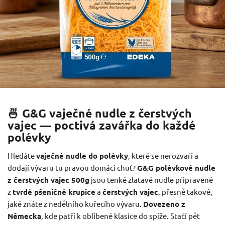
🍜 G&G vaječné nudle z čerstvých
vajec — poctivá zavářka do každé
polévky
Hledáte
vaječné nudle do polévky
, které se nerozvaří a
dodají vývaru tu pravou domácí chuť?
G&G polévkové nudle
z čerstvých vajec 500g
jsou tenké zlatavé nudle připravené
z
tvrdé pšeničné krupice
a
čerstvých vajec
, přesně takové,
jaké znáte z nedělního kuřecího vývaru.
Dovezeno z
Německa
, kde patří k oblíbené klasice do spíže. Stačí pět