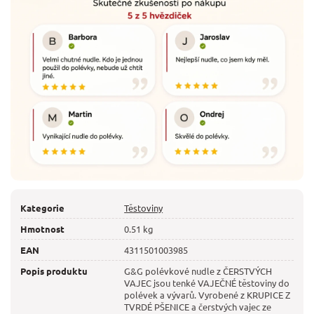
Kategorie
Těstoviny
Hmotnost
0.51 kg
EAN
4311501003985
Popis produktu
G&G polévkové nudle z ČERSTVÝCH
VAJEC jsou tenké VAJEČNÉ těstoviny do
polévek a vývarů. Vyrobené z KRUPICE Z
TVRDÉ PŠENICE a čerstvých vajec ze