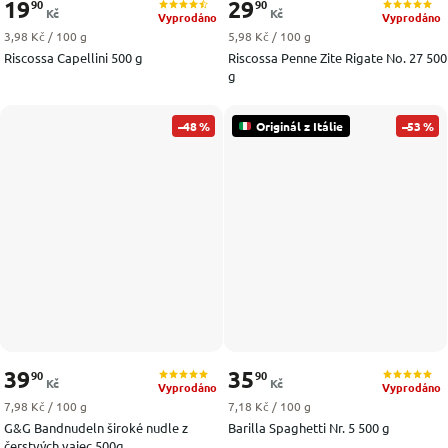
19
29
90
90
Kč
Kč
Vyprodáno
Vyprodáno
Měrná cena:
Měrná cena:
3,98 Kč / 100 g
5,98 Kč / 100 g
Riscossa Capellini 500 g
Riscossa Penne Zite Rigate No. 27 500
g
–48 %
Originál z Itálie
–53 %
39
35
90
90
Kč
Kč
Vyprodáno
Vyprodáno
Měrná cena:
Měrná cena:
7,98 Kč / 100 g
7,18 Kč / 100 g
G&G Bandnudeln široké nudle z
Barilla Spaghetti Nr. 5 500 g
čerstvých vajec 500g