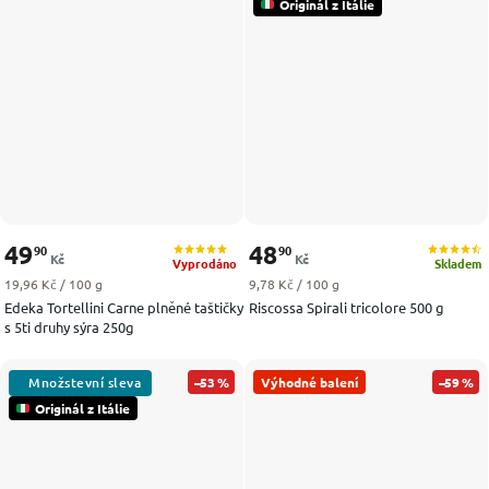
Originál z Itálie
49
48
90
90
Kč
Kč
Vyprodáno
Skladem
Měrná cena:
Měrná cena:
19,96 Kč / 100 g
9,78 Kč / 100 g
Edeka Tortellini Carne plněné taštičky
Riscossa Spirali tricolore 500 g
s 5ti druhy sýra 250g
–53 %
Výhodné balení
–59 %
Originál z Itálie