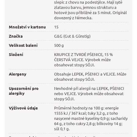
slepic z chovu na podestýlce. Mají sytě
zlatavou barvu, jemnou strukturu a
hotové jsou přibližně za 5 minut. Originál
dovezený z Německa.
Množství v kartonu
15
Značka
G&G (Gut & Günstig)
Velikost balení
500 g
Složení
KRUPICE Z TVRDÉ PŠENICE, 15 %
ČERSTVÁ VEJCE. Výrobek může
obsahovat stopy SÓJI.
Alergeny
Obsahuje LEPEK, PŠENICI a VEJCE. Může
obsahovat stopy SÓJI.
Upozornění pro
Nevhodné při alergii na LEPEK, PŠENICI
alergiky
nebo VEJCE. Výrobek může obsahovat
stopy SÓJI.
Výživové údaje
Průměrné hodnoty na 100 g: energie
1555 kJ / 367 kcal; tuky 3,2 g, z toho
nasycené mastné kyseliny 0,9 g; sacharidy
64 g, z toho cukry 2,8 g; bílkoviny 14 g;
sůl 0,1 g.