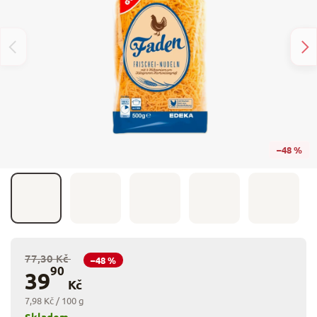
–48 %
77,30 Kč
–48 %
90
39
Kč
7,98 Kč / 100 g
Skladem