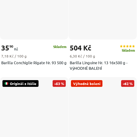
35
504 Kč
90
Skladem
Kč
Skladem
Měrná cena:
Měrná cena:
7,18 Kč / 100 g
6,30 Kč / 100 g
Barilla Conchiglie Rigate Nr. 93 500 g
Barilla Linguine Nr. 13 16x500 g -
VýHODNÉ BALENÍ
Originál z Itálie
–53 %
Výhodné balení
–62 %