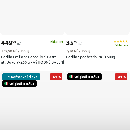
449
35
90
90
Skladem
Kč
Kč
Skladem
Měrná cena:
Měrná cena:
179,96 Kč / 100 g
7,18 Kč / 100 g
Barilla Emiliane Cannelloni Pasta
Barilla Spaghettini Nr. 3 500g
all'Uovo 7x250 g - VÝHODNÉ BALENÍ
–61 %
Originál z Itálie
–34 %
Originál z Itálie