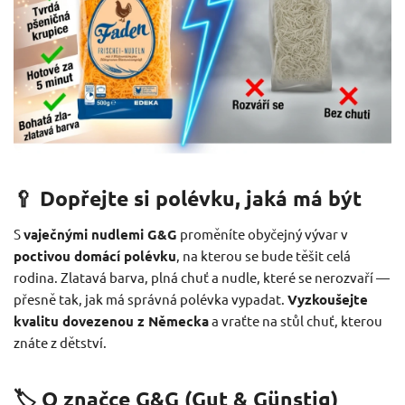
🥄 Dopřejte si polévku, jaká má být
S
vaječnými nudlemi G&G
proměníte obyčejný vývar v
poctivou domácí polévku
, na kterou se bude těšit celá
rodina. Zlatavá barva, plná chuť a nudle, které se nerozvaří —
přesně tak, jak má správná polévka vypadat.
Vyzkoušejte
kvalitu dovezenou z Německa
a vraťte na stůl chuť, kterou
znáte z dětství.
🏷️ O značce G&G (Gut & Günstig)