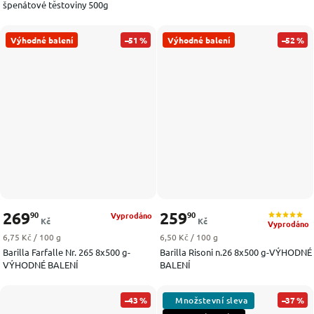
špenátové těstoviny 500g
Výhodné balení
–51 %
Výhodné balení
–52 %
269
259
90
90
Vyprodáno
Kč
Kč
Vyprodáno
Měrná cena:
Měrná cena:
6,75 Kč / 100 g
6,50 Kč / 100 g
Barilla Farfalle Nr. 265 8x500 g-
Barilla Risoni n.26 8x500 g-VÝHODNÉ
VÝHODNÉ BALENÍ
BALENÍ
–43 %
–37 %