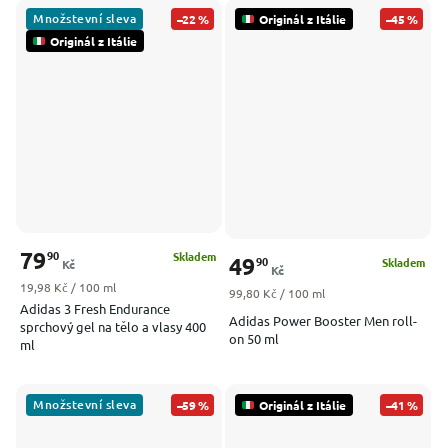
Množstevní sleva
–22 %
Originál z Itálie
–45 %
Originál z Itálie
79
90
Skladem
49
90
Skladem
Kč
Kč
Měrná cena:
19,98 Kč / 100 ml
Měrná cena:
99,80 Kč / 100 ml
Adidas 3 Fresh Endurance
Adidas Power Booster Men roll-
sprchový gel na tělo a vlasy 400
on 50 ml
ml
Množstevní sleva
–59 %
Originál z Itálie
–41 %