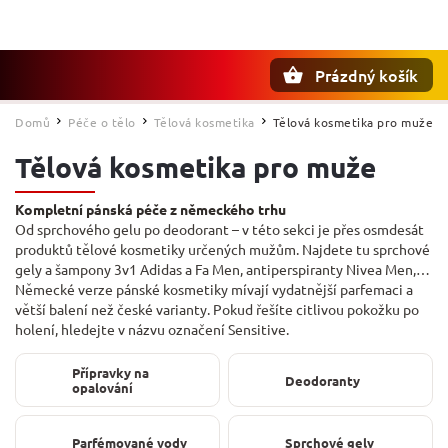
Prázdný košík
Hledat
Domů
Péče o tělo
Tělová kosmetika
Tělová kosmetika pro muže
/
/
/
Tělová kosmetika pro muže
Kompletní pánská péče z německého trhu
Od sprchového gelu po deodorant – v této sekci je přes osmdesát
produktů tělové kosmetiky určených mužům. Najdete tu sprchové
gely a šampony 3v1 Adidas a Fa Men, antiperspiranty Nivea Men,
pěstící řadu Dove Men+Care i cenově výhodnou německou značku
Německé verze pánské kosmetiky mívají vydatnější parfemaci a
Elkos For Men.
větší balení než české varianty. Pokud řešíte citlivou pokožku po
holení, hledejte v názvu označení Sensitive.
Přípravky na
Deodoranty
opalování
Parfémované vody
Sprchové gely