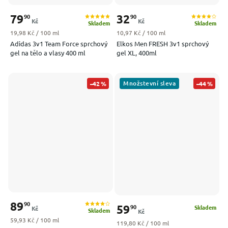
79
32
90
90
Kč
Kč
Skladem
Skladem
Měrná cena:
Měrná cena:
19,98 Kč / 100 ml
10,97 Kč / 100 ml
Adidas 3v1 Team Force sprchový
Elkos Men FRESH 3v1 sprchový
gel na tělo a vlasy 400 ml
gel XL, 400ml
Množstevní sleva
–42 %
–44 %
89
90
59
90
Skladem
Kč
Skladem
Kč
Měrná cena:
59,93 Kč / 100 ml
Měrná cena:
119,80 Kč / 100 ml