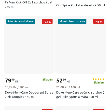
Fa Men Kick Off 2v1 sprchový gel
Old Spice Rockstar deostick 50 ml
250 ml
Množstevní sleva
Množstevní sleva
–25 %
–45 %
79
52
90
70
Skladem
Kč
Kč
Skladem
Měrná cena:
Měrná cena:
53,27 Kč / 100 ml
21,08 Kč / 100 ml
Dove Men+Care Deodorant Spray
Dove Men+Care pečující sprchový
Zink komplex 150 ml
gel Eukalyptus a máta 250 ml