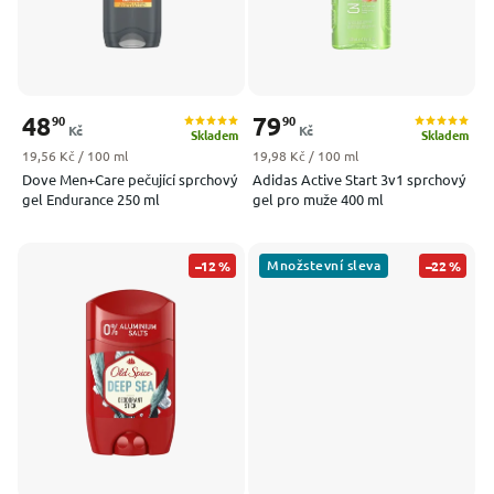
Sagrotan
0
Scholl
0
Soft & Gentle
0
Spuma di Sciampagna
0
48
79
90
90
Kč
Kč
Syoss
1
Skladem
Skladem
Měrná cena:
Měrná cena:
19,56 Kč / 100 ml
19,98 Kč / 100 ml
Tesori d'Oriente
2
Dove Men+Care pečující sprchový
Adidas Active Start 3v1 sprchový
Vidal
0
gel Endurance 250 ml
gel pro muže 400 ml
Winni´s
0
Množstevní sleva
–12 %
–22 %