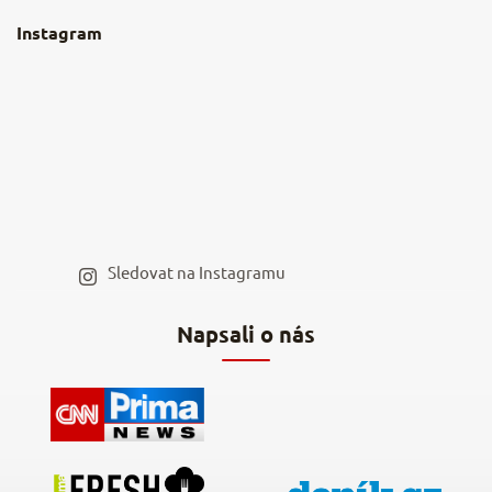
O nás
Instagram
Nejčastější dotazy
Kamenná prodejna
Reklamace a vrácení
Kariéra v NěmeckýEshop.cz
Moje objednávka
Velkoobchod
Spolupráce s influencery
Blog a recepty
Staňte se naším výdejním místem
Sledovat na Instagramu
Hodnocení obchodu
Napsali o nás
Kontakty