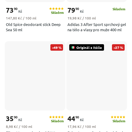
73
79
90
90
Skladem
Kč
Kč
Skladem
Měrná cena:
Měrná cena:
147,80 Kč / 100 ml
19,98 Kč / 100 ml
Old Spice deodorant stick Deep
Adidas 3 After Sport sprchový gel
Sea 50 ml
na tělo a vlasy pro muže 400 ml
–49 %
Originál z Itálie
–37 %
35
44
90
90
Kč
Kč
Skladem
Skladem
Měrná cena:
Měrná cena:
8,98 Kč / 100 ml
17,96 Kč / 100 ml