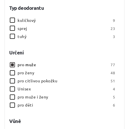
Cemio
0
Typ deodorantu
Dermomed
0
Diadent
0
kuličkový
9
Dove
12
sprej
23
Dusch das
2
tuhý
3
Elkos
13
FA
6
Určení
Felce Azzurra
3
pro muže
77
Fenjal
0
pro ženy
48
Florena
0
pro citlivou pokožku
51
Frosch
0
Unisex
4
Glysolid
0
pro muže i ženy
5
HANSAPLAST
0
pro děti
6
Hidrofugal
1
HiPP
0
Vůně
Impulse
0