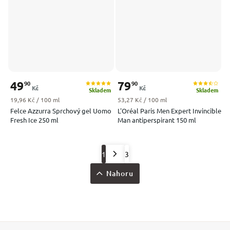
49
79
90
90
Kč
Kč
Skladem
Skladem
Měrná cena:
Měrná cena:
19,96 Kč / 100 ml
53,27 Kč / 100 ml
Felce Azzurra Sprchový gel Uomo
L'Oréal Paris Men Expert Invincible
Fresh Ice 250 ml
Man antiperspirant 150 ml
1
3
Nahoru