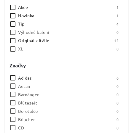
Akce
Abecedně
1
Novinka
1
Tip
4
Výhodné balení
0
Originál z Itálie
12
XL
0
Značky
Adidas
6
Autan
0
Barnängen
0
Blütezeit
0
Borotalco
0
Bübchen
0
CD
0