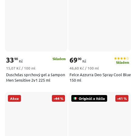
33
69
90
90
Skladem
Kč
Kč
Skladem
Měrná cena:
Měrná cena:
15,07 Kč / 100 ml
46,60 Kč / 100 ml
Duschdas sprchový gel a šampon
Felce Azzurra Deo Spray Cool Blue
Men Sensitive 2v1 225 ml
150 ml
Akce
–44 %
Originál z Itálie
–41 %