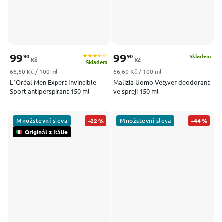
99
99
90
90
Skladem
Kč
Kč
Skladem
Měrná cena:
Měrná cena:
66,60 Kč / 100 ml
66,60 Kč / 100 ml
L´Oréal Men Expert Invincible
Malizia Uomo Vetyver deodorant
Sport antiperspirant 150 ml
ve spreji 150 ml
Množstevní sleva
Množstevní sleva
–22 %
–44 %
Originál z Itálie