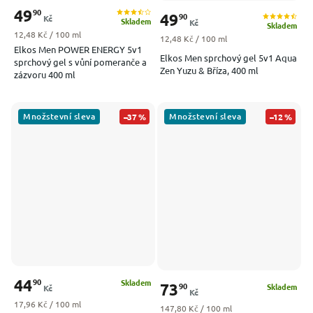
49
90
49
90
Kč
Skladem
Kč
Skladem
Měrná cena:
12,48 Kč / 100 ml
Měrná cena:
12,48 Kč / 100 ml
Elkos Men POWER ENERGY 5v1
Elkos Men sprchový gel 5v1 Aqua
sprchový gel s vůní pomeranče a
Zen Yuzu & Bříza, 400 ml
zázvoru 400 ml
Množstevní sleva
Množstevní sleva
–37 %
–12 %
44
90
Skladem
73
90
Skladem
Kč
Kč
Měrná cena:
17,96 Kč / 100 ml
Měrná cena:
147,80 Kč / 100 ml