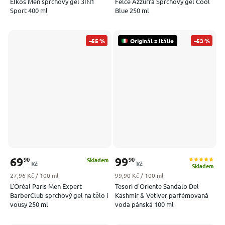
Elkos Men sprchový gel 3IN1
Felce Azzurra Sprchový gel Cool
Sport 400 ml
Blue 250 ml
–55 %
Originál z Itálie
–53 %
69
99
90
90
Skladem
Kč
Kč
Skladem
Měrná cena:
Měrná cena:
27,96 Kč / 100 ml
99,90 Kč / 100 ml
L'Oréal Paris Men Expert
Tesori d'Oriente Sandalo Del
BarberClub sprchový gel na tělo i
Kashmir & Vetiver parfémovaná
vousy 250 ml
voda pánská 100 ml