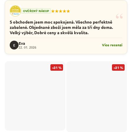
“
★★★★★
OVĚŘENÝ NÁKUP
S obchodem jsem moc spokojená. Všechno perfektně
zabalené. Objednané zboží jsem měla za tři dny doma.
Velký výběr, Dobré ceny a skvělá kvalita.
Eva
Více recenzí
E
22. 01. 2026
–31 %
–31 %