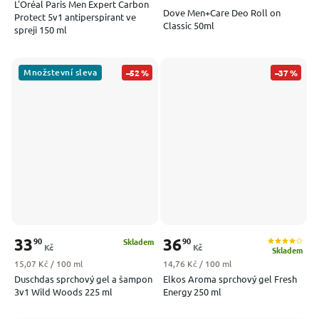
L'Oréal Paris Men Expert Carbon
Dove Men+Care Deo Roll on
Protect 5v1 antiperspirant ve
Classic 50ml
spreji 150 ml
Množstevní sleva
–52 %
–37 %
33
36
90
90
Skladem
Kč
Kč
Skladem
Měrná cena:
Měrná cena:
15,07 Kč / 100 ml
14,76 Kč / 100 ml
Duschdas sprchový gel a šampon
Elkos Aroma sprchový gel Fresh
3v1 Wild Woods 225 ml
Energy 250 ml