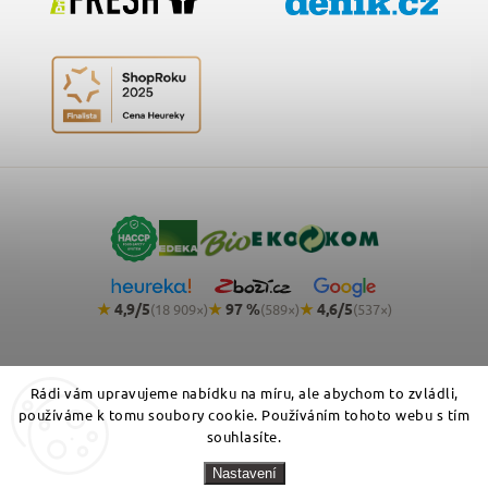
★
4,9/5
★
97 %
★
4,6/5
(18 909×)
(589×)
(537×)
Rádi vám upravujeme nabídku na míru, ale abychom to zvládli,
používáme k tomu soubory cookie. Používáním tohoto webu s tím
souhlasíte.
Copyright 2026
NemeckyEshop.cz - kvalitní německá drogerie,
Nastavení
kosmetika a potraviny
. Všechna práva vyhrazena.