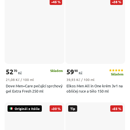
–45 %
–38 %
52
59
70
90
Skladem
Kč
Kč
Skladem
Měrná cena:
Měrná cena:
21,08 Kč / 100 ml
39,93 Kč / 100 ml
Dove Men+Care pečující sprchový
Elkos Men All in One krém 3v1 na
gel Extra Fresh 250 ml
obličej ruce a tělo 150 ml
Originál z Itálie
–30 %
Tip
–55 %