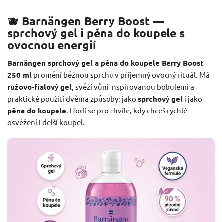
🫐 Barnängen Berry Boost —
sprchový gel i pěna do koupele s
ovocnou energií
Barnängen sprchový gel a pěna do koupele Berry Boost
250 ml
promění běžnou sprchu v příjemný ovocný rituál. Má
růžovo-fialový gel
, svěží vůni inspirovanou bobulemi a
praktické použití dvěma způsoby: jako
sprchový gel
i jako
pěna do koupele
. Hodí se pro chvíle, kdy chceš rychlé
osvěžení i delší koupel.