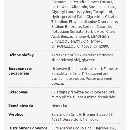
Chamomilla Recutita Flower Extract,
Lactic Acid, Allantoin, Sodium Lactate,
Glyceryl Laurate, Lysine, Tocopherol,
Hydrogenated Palm Glycerides Citrate,
Trisodium Ethylenediamine Disuccinate,
Sodium Benzoate, Sodium Chloride,
Potassium Sorbate, Sorbic Acid, Citric
Acid, Benzophenone-4, LIMONENE,
LINALOOL, HEXYL CINNAMAL,
CITRONELLOL, CI 16035, CI 42090.
Účinné složky
extrakt z borůvek, extrakt z brusinek,
slunečnicový olej, glycerin
Bezpečnostní
Uchovávejte mimo dosah dětí. Zamezte
upozornění
kontaktu s očima. Při zasažení očí
vypláchněte vodou. Pouze pro vnější
použití.
Skladování
Skladujte při běžné pokojové teplotě,
mimo přímé slunce a mimo dosah dětí.
Země původu
Německo
Výrobce
Barnängen GmbH, Bremer Straße 67,
40221 Düsseldorf, Německo
Distributor / dovozce
Euro Market Group s.r.o., Hájkova 356,