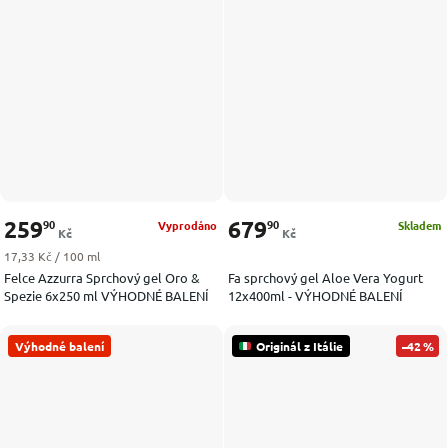
259
679
90
90
Vyprodáno
Skladem
Kč
Kč
Měrná cena:
17,33 Kč / 100 ml
Felce Azzurra Sprchový gel Oro &
Fa sprchový gel Aloe Vera Yogurt
Spezie 6x250 ml VÝHODNÉ BALENÍ
12x400ml - VÝHODNÉ BALENÍ
Výhodné balení
Originál z Itálie
–42 %