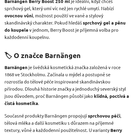
Barnängen Berry Boost 250 ml
je ideální, když chceš
sprchový gel, který umí víc než jen rychlé umytí. Nabízí
ovocnou vůni
, možnost použití ve vaně a stylový
skandinávský charakter. Pokud hledáš
sprchový gel a pěnu
do koupele
v jednom, Berry Boost je příjemná volba pro
každodenní koupelnu.
🏷️ O značce Barnängen
Barnängen
je švédská kosmetická značka založená v roce
1868 ve Stockholmu. Začínala u mýdel a postupně se
rozrostla do tělové péče inspirované skandinávskou
přírodou. Dlouhá historie značky a jednoduchý severský styl
jsou důvodem, proč Barnängen působí jako
klidná, poctivá a
čistá kosmetika
.
Současné produkty Barnängen propojují
sprchovou péči
,
tělová mléka a další kosmetiku s důrazem na příjemné
textury, vůně a každodenní použitelnost. U varianty
Berry