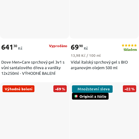
641
69
30
90
Vyprodáno
Kč
Kč
Skladem
Měrná cena:
13,98 Kč / 100 ml
Dove Men+Care sprchový gel 3v1 s
Vidal italský sprchový gel s BIO
vůní santalového dřeva a vanilky
arganovým olejem 500 ml
12x250ml - VÝHODNÉ BALENÍ
Výhodné balení
–59 %
–22 %
Originál z Itálie