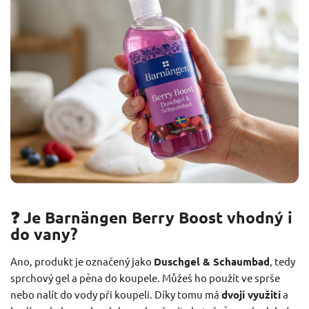
❓ Je Barnängen Berry Boost vhodný i
do vany?
Ano, produkt je označený jako
Duschgel & Schaumbad
, tedy
sprchový gel a pěna do koupele. Můžeš ho použít ve sprše
nebo nalít do vody při koupeli. Díky tomu má
dvojí využití
a