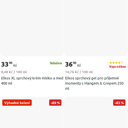
33
36
90
90
Skladem
Kč
Kč
Vyprodáno
Měrná cena:
Měrná cena:
8,48 Kč / 100 ml
14,76 Kč / 100 ml
Elkos XL sprchový krém mléko a med
Elkos sprchový gel pro příjemné
400 ml
momenty s Mangem & Grepem 250
ml
Výhodné balení
–50 %
–52 %