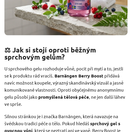
⚖️ Jak si stojí oproti běžným
sprchovým gelům?
U sprchového gelu rozhoduje vůně, pocit při mytí a to, jestli
se k produktu rád vracíš.
Barnängen Berry Boost
přidává
navíc možnost koupele, výrazný skandinávský vizuál a jasně
komunikované vlastnosti. Oproti obyčejnému anonymnímu
gelu působí jako
promyšlená tělová péče
, ne jen další láhev
ve sprše.
Silnou stránkou je i značka Barnängen, která navazuje na
švédskou tradici péče o tělo. Pokud hledáš
sprchový gel s
ovocnou vůní
, který se neztratí ani ve vaně, Berry Boost je