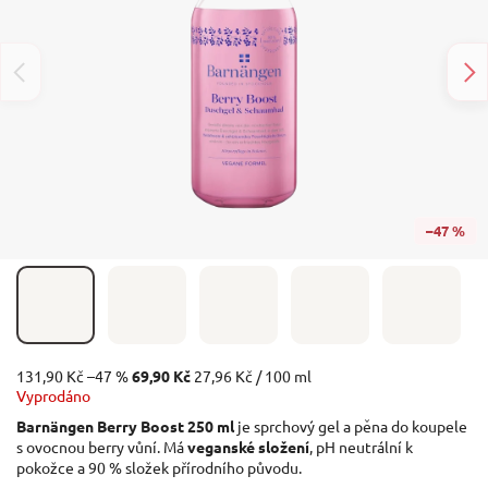
–47 %
131,90 Kč
–47 %
69,90 Kč
27,96 Kč / 100 ml
Vyprodáno
Barnängen Berry Boost 250 ml
je sprchový gel a pěna do koupele
s ovocnou berry vůní. Má
veganské složení
, pH neutrální k
pokožce a 90 % složek přírodního původu.