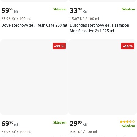
59
33
90
90
Skladem
Skladem
Kč
Kč
Měrná cena:
Měrná cena:
23,96 Kč / 100 ml
15,07 Kč / 100 ml
Dove sprchový gel Fresh Care 250 ml
Duschdas sprchový gel a šampon
Men Sensitive 2v1 225 ml
–55 %
–58 %
69
29
90
90
Skladem
Kč
Kč
Skladem
Měrná cena:
Měrná cena:
27,96 Kč / 100 ml
9,97 Kč / 100 ml