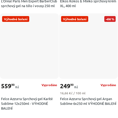
L'Oréal Paris Men Expert BarberClub
Elkos Kokos & Mléko sprchový krém
sprchový gel na tělo i vousy 250 ml
XL, 400 ml
Výhodné balení
Výhodné balení
–56 %
559
249
90
90
Vyprodáno
Vyprodáno
Kč
Kč
Měrná cena:
16,66 Kč / 100 ml
Felce Azzurra Sprchový gel Karité
Felce Azzurra Sprchový gel Argan
Sublime 12x250ml - VÝHODNÉ
Sublime 6x250 ml VÝHODNÉ BALENÍ
BALENÍ