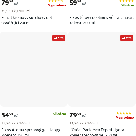
79
59
90
90
Kč
Kč
Vyprodáno
Skladem
Měrná cena:
39,95 Kč / 100 ml
Fenjal krémový sprchový gel
Elkos tělový peeling s vůní ananasu a
Osvěžující 200ml
kokosu 200 ml
–51 %
–52 %
34
79
90
90
Skladem
Kč
Kč
Vyprodáno
Měrná cena:
Měrná cena:
13,96 Kč / 100 ml
31,96 Kč / 100 ml
Elkos Aroma sprchový gel Happy
L’Oréal Paris Men Expert Hydra
Moment 250 ml
Power sprchový gel 250 ml