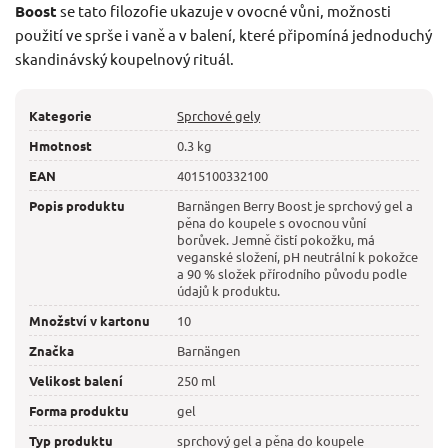
Boost
se tato filozofie ukazuje v ovocné vůni, možnosti
použití ve sprše i vaně a v balení, které připomíná jednoduchý
skandinávský koupelnový rituál.
Kategorie
Sprchové gely
Hmotnost
0.3 kg
EAN
4015100332100
Popis produktu
Barnängen Berry Boost je sprchový gel a
pěna do koupele s ovocnou vůní
borůvek. Jemně čistí pokožku, má
veganské složení, pH neutrální k pokožce
a 90 % složek přírodního původu podle
údajů k produktu.
Množství v kartonu
10
Značka
Barnängen
Velikost balení
250 ml
Forma produktu
gel
Typ produktu
sprchový gel a pěna do koupele