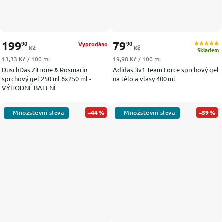
199
79
90
90
Vyprodáno
Kč
Kč
Skladem
Měrná cena:
Měrná cena:
13,33 Kč / 100 ml
19,98 Kč / 100 ml
DuschDas Zitrone & Rosmarin
Adidas 3v1 Team Force sprchový gel
sprchový gel 250 ml 6x250 ml -
na tělo a vlasy 400 ml
VÝHODNÉ BALENÍ
–44 %
–59 %