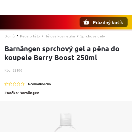
Prázdný košík
Hledat
Domů
Péče o tělo
Tělová kosmetika
Sprchové gely
/
/
/
Barnängen sprchový gel a pěna do
koupele Berry Boost 250ml
Kód:
32100
Neohodnoceno
Značka:
Barnängen