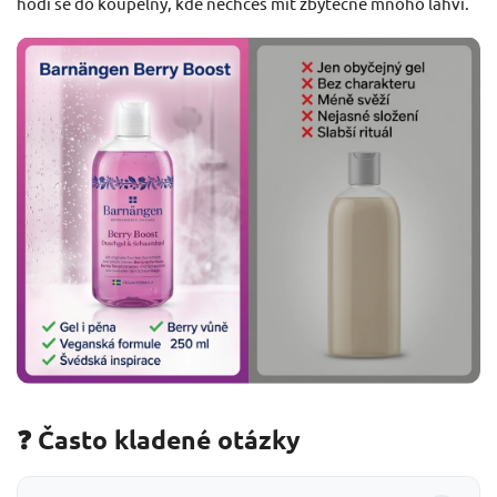
hodí se do koupelny, kde nechceš mít zbytečně mnoho lahví.
❓ Často kladené otázky