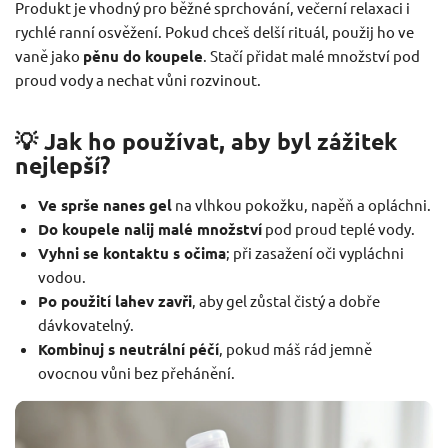
Produkt je vhodný pro běžné sprchování, večerní relaxaci i
rychlé ranní osvěžení. Pokud chceš delší rituál, použij ho ve
vaně jako
pěnu do koupele
. Stačí přidat malé množství pod
proud vody a nechat vůni rozvinout.
💡 Jak ho používat, aby byl zážitek
nejlepší?
Ve sprše nanes gel
na vlhkou pokožku, napěň a opláchni.
Do koupele nalij malé množství
pod proud teplé vody.
Vyhni se kontaktu s očima
; při zasažení oči vypláchni
vodou.
Po použití lahev zavři
, aby gel zůstal čistý a dobře
dávkovatelný.
Kombinuj s neutrální péčí
, pokud máš rád jemně
ovocnou vůni bez přehánění.