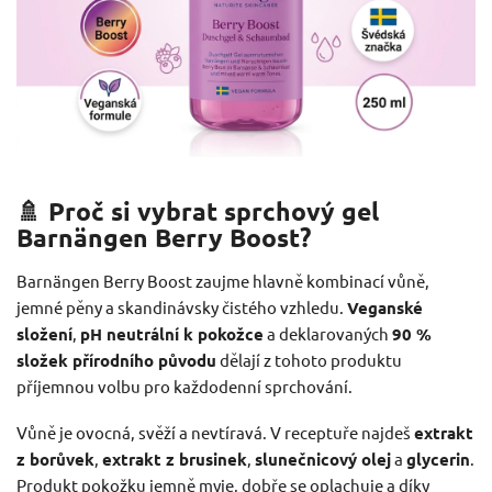
🚿 Proč si vybrat sprchový gel
Barnängen Berry Boost?
Barnängen Berry Boost zaujme hlavně kombinací vůně,
jemné pěny a skandinávsky čistého vzhledu.
Veganské
složení
,
pH neutrální k pokožce
a deklarovaných
90 %
složek přírodního původu
dělají z tohoto produktu
příjemnou volbu pro každodenní sprchování.
Vůně je ovocná, svěží a nevtíravá. V receptuře najdeš
extrakt
z borůvek
,
extrakt z brusinek
,
slunečnicový olej
a
glycerin
.
Produkt pokožku jemně myje, dobře se oplachuje a díky