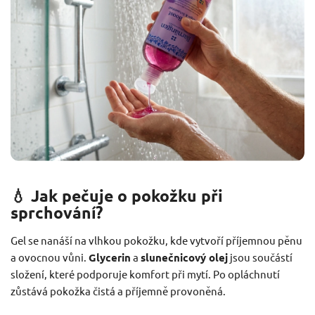
💧 Jak pečuje o pokožku při
sprchování?
Gel se nanáší na vlhkou pokožku, kde vytvoří příjemnou pěnu
a ovocnou vůni.
Glycerin
a
slunečnicový olej
jsou součástí
složení, které podporuje komfort při mytí. Po opláchnutí
zůstává pokožka čistá a příjemně provoněná.