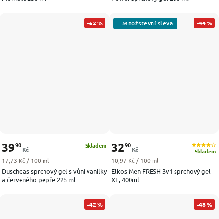
–52 %
–44 %
39
32
90
90
Skladem
Kč
Kč
Skladem
Měrná cena:
Měrná cena:
17,73 Kč / 100 ml
10,97 Kč / 100 ml
Duschdas sprchový gel s vůní vanilky
Elkos Men FRESH 3v1 sprchový gel
a červeného pepře 225 ml
XL, 400ml
–42 %
–48 %