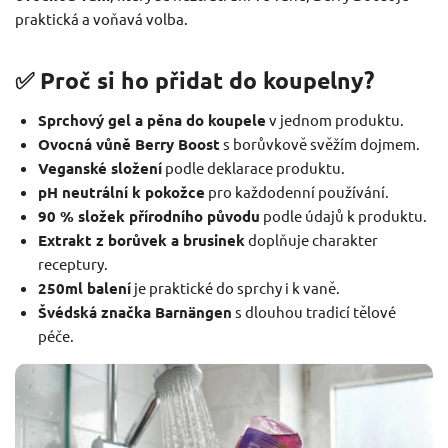
praktická a voňavá volba.
✅ Proč si ho přidat do koupelny?
Sprchový gel a pěna do koupele
v jednom produktu.
Ovocná vůně Berry Boost
s borůvkově svěžím dojmem.
Veganské složení
podle deklarace produktu.
pH neutrální k pokožce
pro každodenní používání.
90 % složek přírodního původu
podle údajů k produktu.
Extrakt z borůvek a brusinek
doplňuje charakter
receptury.
250ml balení
je praktické do sprchy i k vaně.
Švédská značka Barnängen
s dlouhou tradicí tělové
péče.