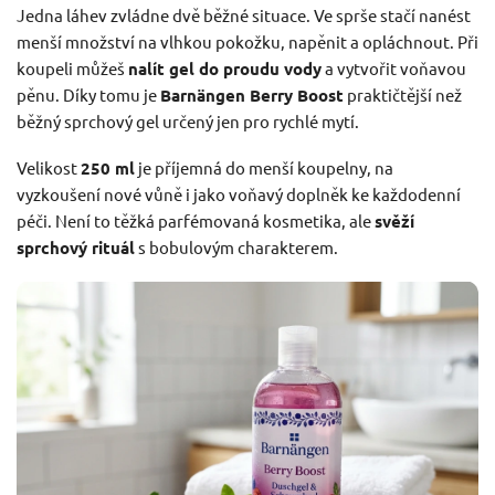
Jedna láhev zvládne dvě běžné situace. Ve sprše stačí nanést
menší množství na vlhkou pokožku, napěnit a opláchnout. Při
koupeli můžeš
nalít gel do proudu vody
a vytvořit voňavou
pěnu. Díky tomu je
Barnängen Berry Boost
praktičtější než
běžný sprchový gel určený jen pro rychlé mytí.
Velikost
250 ml
je příjemná do menší koupelny, na
vyzkoušení nové vůně i jako voňavý doplněk ke každodenní
péči. Není to těžká parfémovaná kosmetika, ale
svěží
sprchový rituál
s bobulovým charakterem.