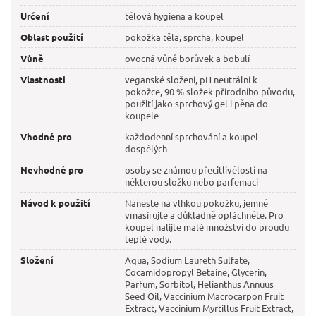
Určení
tělová hygiena a koupel
Oblast použití
pokožka těla, sprcha, koupel
Vůně
ovocná vůně borůvek a bobulí
Vlastnosti
veganské složení, pH neutrální k
pokožce, 90 % složek přírodního původu,
použití jako sprchový gel i pěna do
koupele
Vhodné pro
každodenní sprchování a koupel
dospělých
Nevhodné pro
osoby se známou přecitlivělostí na
některou složku nebo parfemaci
Návod k použití
Naneste na vlhkou pokožku, jemně
vmasírujte a důkladně opláchněte. Pro
koupel nalijte malé množství do proudu
teplé vody.
Složení
Aqua, Sodium Laureth Sulfate,
Cocamidopropyl Betaine, Glycerin,
Parfum, Sorbitol, Helianthus Annuus
Seed Oil, Vaccinium Macrocarpon Fruit
Extract, Vaccinium Myrtillus Fruit Extract,