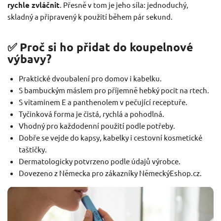
rychle zvláčnit
. Přesně v tom je jeho síla: jednoduchý,
skladný a připravený k použití během pár sekund.
✅ Proč si ho přidat do koupelnové
výbavy?
Praktické dvoubalení pro domov i kabelku.
S bambuckým máslem pro příjemně hebký pocit na rtech.
S vitaminem E a panthenolem v pečující receptuře.
Tyčinková forma je čistá, rychlá a pohodlná.
Vhodný pro každodenní použití podle potřeby.
Dobře se vejde do kapsy, kabelky i cestovní kosmetické
taštičky.
Dermatologicky potvrzeno podle údajů výrobce.
Dovezeno z Německa pro zákazníky NěmeckýEshop.cz.