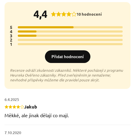
4,4
10 hodnocení
5
6x
4
2x
3
2x
2
0x
1
0x
Přidat hodnocení
6.4.2025
Jakub
Měkké, ale jinak dělají co mají.
7.10.2020