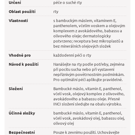
Určení
péče o suché rty
Oblast použití
rty
Vlastnosti
s bambuckým máslem, vitaminem E,
panthenolem, včelím voskem a olejovým
komplexem z avokádového, babassu a
olivového oleje; dermatologicky
potvrzeno; receptura bez mikroplastů a
bez minerálních olejových složek
Vhodné pro
každodenní péči o rty
Návod k použití
Nanášejte na rty podle potřeby, zejména
při pocitu sucha nebo při vystavení
nepříznivým povětrnostním podmínkám.
Pro optimální péči aplikujte pravidelně.
Složení
Bambucké máslo, vitamin E, panthenol,
včelí vosk, olejový komplex z olivového,
avokádového a babassu oleje. Přesné
INCI složení sledujte na obalu výrobku.
Účinné složky
bambucké máslo, vitamin E, panthenol,
včelí vosk, avokádový olej, babassu olej,
olivový olej
Bezpečnostní
Pouze k zevnímu použití. Uchovávejte