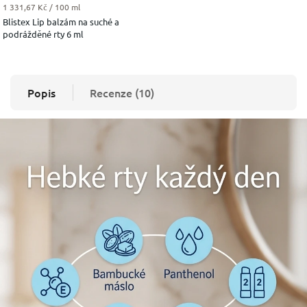
Měrná cena:
1 331,67 Kč / 100 ml
Blistex Lip balzám na suché a
podrážděné rty 6 ml
Popis
Recenze (10)