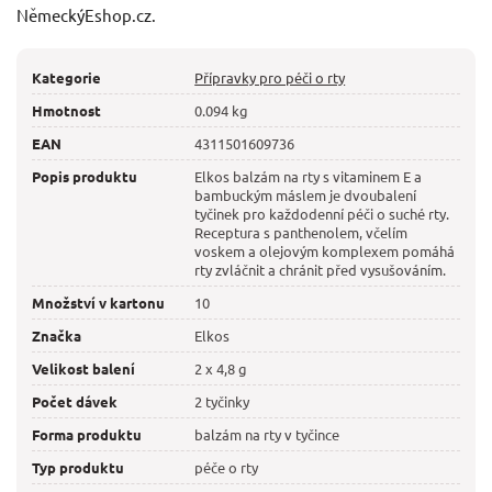
NěmeckýEshop.cz.
Kategorie
Přípravky pro péči o rty
Hmotnost
0.094 kg
EAN
4311501609736
Popis produktu
Elkos balzám na rty s vitaminem E a
bambuckým máslem je dvoubalení
tyčinek pro každodenní péči o suché rty.
Receptura s panthenolem, včelím
voskem a olejovým komplexem pomáhá
rty zvláčnit a chránit před vysušováním.
Množství v kartonu
10
Značka
Elkos
Velikost balení
2 x 4,8 g
Počet dávek
2 tyčinky
Forma produktu
balzám na rty v tyčince
Typ produktu
péče o rty