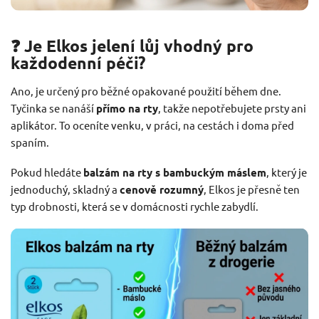
❓ Je Elkos jelení lůj vhodný pro
každodenní péči?
Ano, je určený pro běžné opakované použití během dne.
Tyčinka se nanáší
přímo na rty
, takže nepotřebujete prsty ani
aplikátor. To oceníte venku, v práci, na cestách i doma před
spaním.
Pokud hledáte
balzám na rty s bambuckým máslem
, který je
jednoduchý, skladný a
cenově rozumný
, Elkos je přesně ten
typ drobnosti, která se v domácnosti rychle zabydlí.