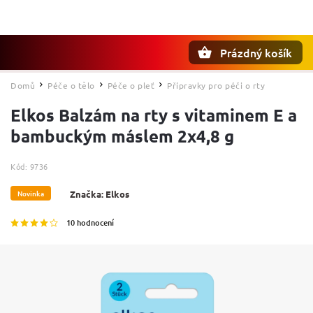
Prázdný košík
Hledat
Domů
Péče o tělo
Péče o pleť
Přípravky pro péči o rty
/
/
/
Elkos Balzám na rty s vitaminem E a
bambuckým máslem 2x4,8 g
Kód:
9736
Novinka
Značka:
Elkos
10 hodnocení