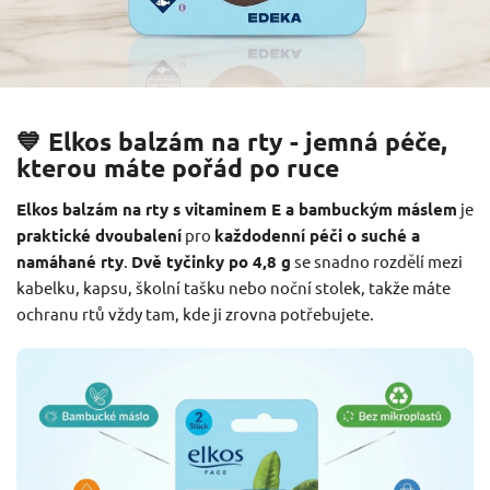
💙 Elkos balzám na rty - jemná péče,
kterou máte pořád po ruce
Elkos balzám na rty s vitaminem E a bambuckým máslem
je
praktické dvoubalení
pro
každodenní péči o suché a
namáhané rty
.
Dvě tyčinky po 4,8 g
se snadno rozdělí mezi
kabelku, kapsu, školní tašku nebo noční stolek, takže máte
ochranu rtů vždy tam, kde ji zrovna potřebujete.