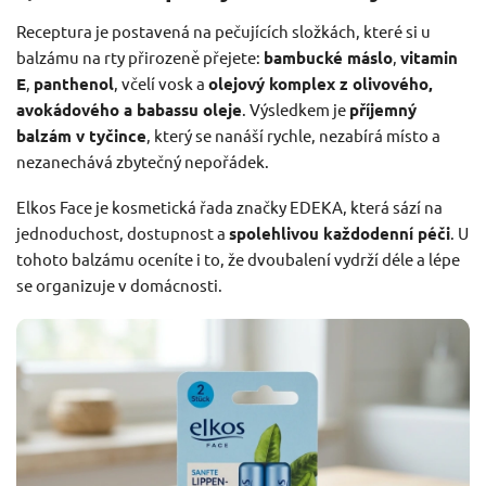
Receptura je postavená na pečujících složkách, které si u
balzámu na rty přirozeně přejete:
bambucké máslo
,
vitamin
E
,
panthenol
, včelí vosk a
olejový komplex z olivového,
avokádového a babassu oleje
. Výsledkem je
příjemný
balzám v tyčince
, který se nanáší rychle, nezabírá místo a
nezanechává zbytečný nepořádek.
Elkos Face je kosmetická řada značky EDEKA, která sází na
jednoduchost, dostupnost a
spolehlivou každodenní péči
. U
tohoto balzámu oceníte i to, že dvoubalení vydrží déle a lépe
se organizuje v domácnosti.