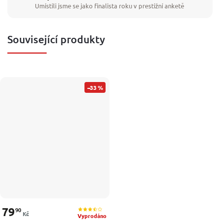
Umístili jsme se jako finalista roku v prestižní anketě
Související produkty
–33 %
79
90
Kč
Vyprodáno