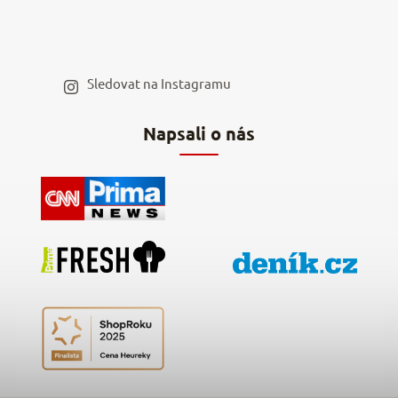
Velkoobchod
Spolupráce s influencery
Blog a recepty
Staňte se naším výdejním místem
Sledovat na Instagramu
Hodnocení obchodu
Napsali o nás
Kontakty