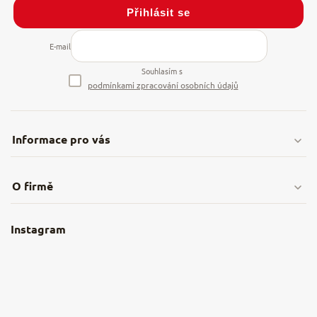
Přihlásit se
E-mail
Souhlasím s
podmínkami zpracování osobních údajů
Informace pro vás
Doprava & platby
O firmě
Obchodní podmínky
O nás
Instagram
Nejčastější dotazy
Kamenná prodejna
Reklamace a vrácení
Kariéra v NěmeckýEshop.cz
Moje objednávka