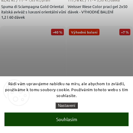
82,42 Kč / 1 l
· ≈ 1,65 Kč/praní
117,76 Kč / 1 l
· ≈ 5,30 Kč/dávka
Spuma di Sciampagna Gold Oriental
Weisser Riese Color prací gel 2x50
italská aviváž s luxusní orientální vůní
dávek - VÝHODNÉ BALENÍ
1,2 l 60 dávek
–40 %
Výhodné balení
–7 %
Rádi vám upravujeme nabídku na míru, ale abychom to zvládli,
používáme k tomu soubory cookie. Používáním tohoto webu s tím
souhlasíte.
Nastavení
499
893
90
90
Kč
Kč
Skladem
Vyprodáno
Měrná cena:
Měrná cena:
111,09 Kč / 1 l
· ≈ 5,00 Kč/dávka
141,89 Kč / 1 l
· ≈ 6,38 Kč/dávka
Souhlasím
Weisser Riese Intensiv Color prací gel
Ariel Professional XXL prací gel
100 dávek 4,5 l
Color 2x70 dávek, 6,3 l- VÝHODNÉ
BALENÍ