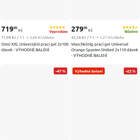
719
279
90
90
Kč
Kč
Vyprodáno
Skladem
Měrná cena:
Měrná cena:
71,99 Kč / 1 l
· ≈ 3,60 Kč/dávka
42,34 Kč / 1 l
· ≈ 1,27 Kč/dávka
Omo XXL Univerzální prací gel 2x100
Waschkönig prací gel Universal
dávek - VÝHODNÉ BALENÍ
Orange Spanien limited 2x110 dávek
- VÝHODNÉ BALENÍ
–47 %
Výhodné balení
–22 %