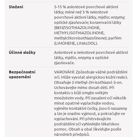
Složení
5-15 % aniontové povrchově aktivní
látky; méně než 5 % neiontové
povrchově aktivní látky, mýdlo; enzymy;
optické zjasňovače; konzervační látky
(BENZISOTHIAZOLINONE,
METHYLISOTHIAZOLINONE,
methylchloroisothiazolinone); parfém
(LIMONENE, LINALOOL).
Účinné složky
Aniontové a neiontové povrchově aktivní
látky, mýdlo, enzymy a optické
zjasňovače.
Bezpečnostní
VAROVÁNÍ: Způsobuje vážné podráždění
upozornění
očí. Může vyvolat alergickou kožní reakci.
Obsahuje 2-Methyl-2H-isothiazol-3-on.
Uchovávejte mimo dosah dětí. Při
kontaktu s kůží omyjte velkým
množstvím vody. Při zasažení očí několik
minut opatrně vyplachujte vodou,
vyjměte kontaktní čočky, jsou-li nasazeny
a lze je snadno vyjmout, a pokračujte ve
vyplachování. Při přetrvávajícím
podráždění očí vyhledejte lékařskou
pomoc. Obsah a obal likvidujte podle
národních předpisů.