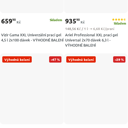
659
935
90
90
Skladem
Kč
Kč
Skladem
Měrná cena:
148,56 Kč / 1 l
· ≈ 6,68 Kč/praní
Vizir Gama XXL Univerzální prací gel
Ariel Professional XXL prací gel
4,5 l 2x100 dávek - VÝHODNÉ BALENÍ
Universal 2x70 dávek 6,3 l -
VÝHODNÉ BALENÍ
Výhodné balení
–47 %
Výhodné balení
–39 %