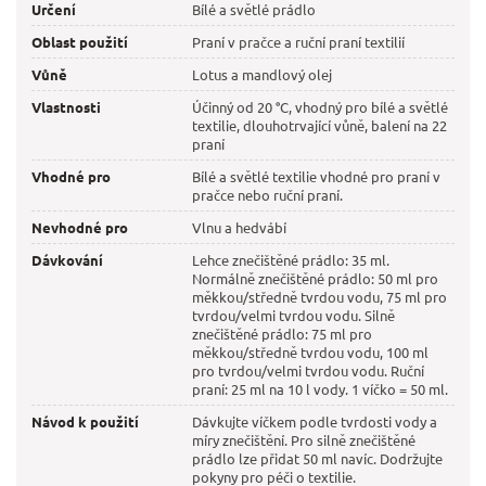
Určení
Bílé a světlé prádlo
Oblast použití
Praní v pračce a ruční praní textilií
Vůně
Lotus a mandlový olej
Vlastnosti
Účinný od 20 °C, vhodný pro bílé a světlé
textilie, dlouhotrvající vůně, balení na 22
praní
Vhodné pro
Bílé a světlé textilie vhodné pro praní v
pračce nebo ruční praní.
Nevhodné pro
Vlnu a hedvábí
Dávkování
Lehce znečištěné prádlo: 35 ml.
Normálně znečištěné prádlo: 50 ml pro
měkkou/středně tvrdou vodu, 75 ml pro
tvrdou/velmi tvrdou vodu. Silně
znečištěné prádlo: 75 ml pro
měkkou/středně tvrdou vodu, 100 ml
pro tvrdou/velmi tvrdou vodu. Ruční
praní: 25 ml na 10 l vody. 1 víčko = 50 ml.
Návod k použití
Dávkujte víčkem podle tvrdosti vody a
míry znečištění. Pro silně znečištěné
prádlo lze přidat 50 ml navíc. Dodržujte
pokyny pro péči o textilie.