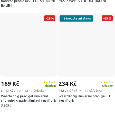
barevné prádlo 6x20 PD - VÝHODNÉ
6x27 dávek - VÝHODNÉ BALENÍ
BALENÍ
–29 %
–35 %
169 Kč
234 Kč
Skladem
Skladem
Měrná cena:
Měrná cena:
51,13 Kč / 1 l
· ≈ 1,54 Kč/dávka
46,80 Kč / 1 l
· ≈ 1,41 Kč/dávka
Waschkönig prací gel Universal
WaschKönig Universal prací gel 5 l
Lavendel Kroatien limited 110 dávek
166 dávek
3,305 l