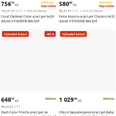
756
580
10
80
Kč
Kč
Vyprodáno
Vyprodáno
Měrná cena:
Měrná cena:
105,01 Kč / 1 l
· ≈ 4,85 Kč/dávka
89,35 Kč / 1 l
· ≈ 4,54 Kč/dávka
Coral Optimal Color prací gel 6x26
Felce Azzurra prací gel Classico 4x32
dávek-VÝHODNÉ BALENÍ
dávek VÝHODNÉ BALENÍ
Výhodné balení
–55 %
Výhodné balení
648
1 029
10
90
Skladem
Skladem
Kč
Kč
Měrná cena:
98,20 Kč / 1 l
Dash Color Frische prací gel na
Chicco hypoalergenní prací gel Baby