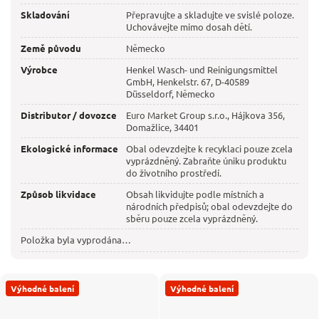
Skladování
Přepravujte a skladujte ve svislé poloze.
Uchovávejte mimo dosah dětí.
Země původu
Německo
Výrobce
Henkel Wasch- und Reinigungsmittel
GmbH, Henkelstr. 67, D-40589
Düsseldorf, Německo
Distributor / dovozce
Euro Market Group s.r.o., Hájkova 356,
Domažlice, 34401
Ekologické informace
Obal odevzdejte k recyklaci pouze zcela
vyprázdněný. Zabraňte úniku produktu
do životního prostředí.
Způsob likvidace
Obsah likvidujte podle místních a
národních předpisů; obal odevzdejte do
sběru pouze zcela vyprázdněný.
Položka byla vyprodána…
Výhodné balení
Výhodné balení