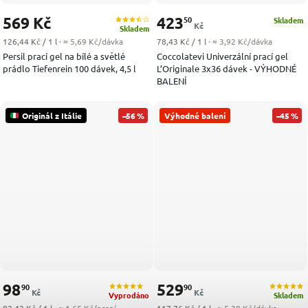
569 Kč
423
50
Skladem
Kč
Skladem
Měrná cena:
Měrná cena:
126,44 Kč / 1 l
· ≈ 5,69 Kč/dávka
78,43 Kč / 1 l
· ≈ 3,92 Kč/dávka
Persil prací gel na bílé a světlé
Coccolatevi Univerzální prací gel
prádlo Tiefenrein 100 dávek, 4,5 l
L’Originale 3x36 dávek - VÝHODNÉ
BALENÍ
Originál z Itálie
–56 %
Výhodné balení
–45 %
98
529
90
90
Kč
Kč
Vyprodáno
Skladem
Měrná cena:
Měrná cena: