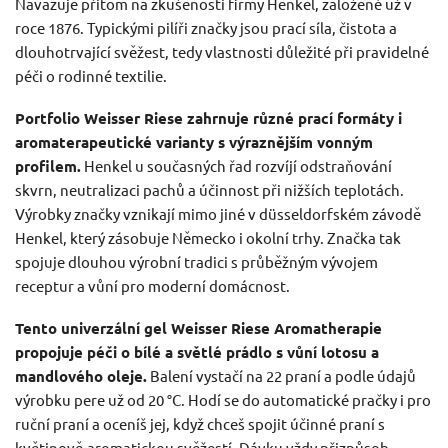
Navazuje přitom na zkušenosti firmy Henkel, založené už v
roce 1876. Typickými pilíři značky jsou prací síla, čistota a
dlouhotrvající svěžest, tedy vlastnosti důležité při pravidelné
péči o rodinné textilie.
Portfolio Weisser Riese zahrnuje různé prací formáty i
aromaterapeutické varianty s výraznějším vonným
profilem.
Henkel u současných řad rozvíjí odstraňování
skvrn, neutralizaci pachů a účinnost při nižších teplotách.
Výrobky značky vznikají mimo jiné v düsseldorfském závodě
Henkel, který zásobuje Německo i okolní trhy. Značka tak
spojuje dlouhou výrobní tradici s průběžným vývojem
receptur a vůní pro moderní domácnost.
Tento univerzální gel Weisser Riese Aromatherapie
propojuje péči o bílé a světlé prádlo s vůní lotosu a
mandlového oleje.
Balení vystačí na 22 praní a podle údajů
výrobku pere už od 20 °C. Hodí se do automatické pračky i pro
ruční praní a oceníš jej, když chceš spojit účinné praní s
květinově-aromatickou svěžestí. Dávku vždy přizpůsob