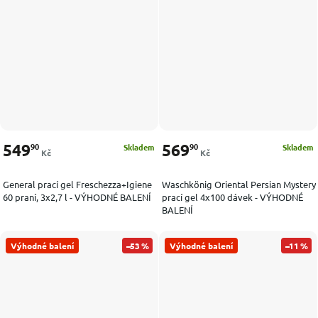
549
569
90
90
Skladem
Skladem
Kč
Kč
General prací gel Freschezza+Igiene
Waschkönig Oriental Persian Mystery
60 praní, 3x2,7 l - VÝHODNÉ BALENÍ
prací gel 4x100 dávek - VÝHODNÉ
BALENÍ
Výhodné balení
–53 %
Výhodné balení
–11 %