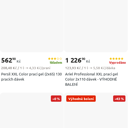
562
1 226
90
90
Kč
Kč
Skladem
Vyprodáno
Měrná cena:
Měrná cena:
208,48 Kč / 1 l
· ≈ 4,33 Kč/praní
123,93 Kč / 1 l
· ≈ 5,58 Kč/dávka
Persil XXL Color prací gel (2x65) 130
Ariel Professional XXL prací gel
pracích dávek
Color 2x110 dávek - VÝHODNÉ
BALENÍ
–0 %
Výhodné balení
–43 %