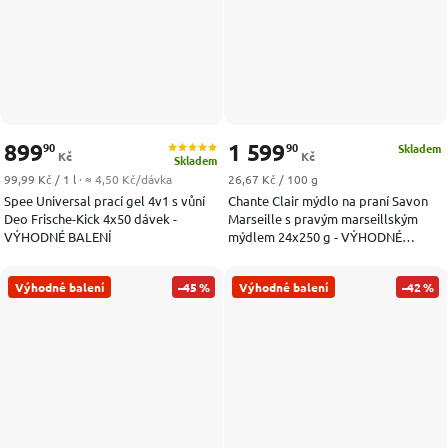
899
1 599
90
90
Skladem
Kč
Kč
Skladem
Měrná cena:
Měrná cena:
99,99 Kč / 1 l
· ≈ 4,50 Kč/dávka
26,67 Kč / 100 g
Spee Universal prací gel 4v1 s vůní
Chante Clair mýdlo na praní Savon
Deo Frische-Kick 4x50 dávek -
Marseille s pravým marseillským
VÝHODNÉ BALENÍ
mýdlem 24x250 g - VÝHODNÉ
BALENÍ
Výhodné balení
–45 %
Výhodné balení
–42 %