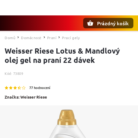
Prázdný košík
Hledat
Domů
Domácnost
Praní
Prací gely
/
/
/
Weisser Riese Lotus & Mandlový
olej gel na praní 22 dávek
Kód:
73809
77 hodnocení
Značka:
Weisser Riese