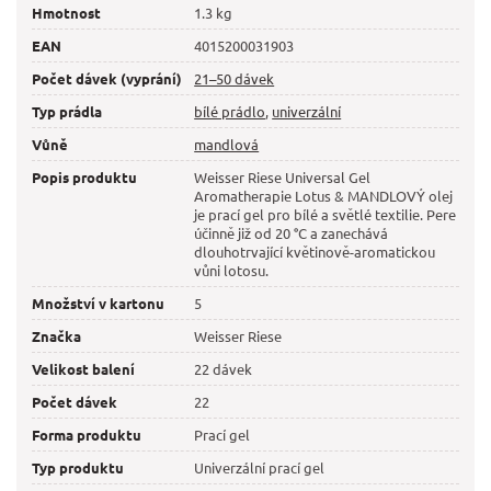
Hmotnost
1.3 kg
EAN
4015200031903
Počet dávek (vyprání)
21–50 dávek
Typ prádla
bílé prádlo
,
univerzální
Vůně
mandlová
Popis produktu
Weisser Riese Universal Gel
Aromatherapie Lotus & MANDLOVÝ olej
je prací gel pro bílé a světlé textilie. Pere
účinně již od 20 °C a zanechává
dlouhotrvající květinově-aromatickou
vůni lotosu.
Množství v kartonu
5
Značka
Weisser Riese
Velikost balení
22 dávek
Počet dávek
22
Forma produktu
Prací gel
Typ produktu
Univerzální prací gel