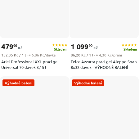
479
1 099
90
90
Kč
Kč
Skladem
Skladem
Měrná cena:
Měrná cena:
152,35 Kč / 1 l
· ≈ 6,86 Kč/dávka
86,20 Kč / 1 l
· ≈ 4,30 Kč/praní
Ariel Professional XXL prací gel
Felce Azzurra prací gel Aleppo Soap
Universal 70 dávek 3,15 l
8x32 dávek - VÝHODNÉ BALENÍ
Výhodné balení
Výhodné balení