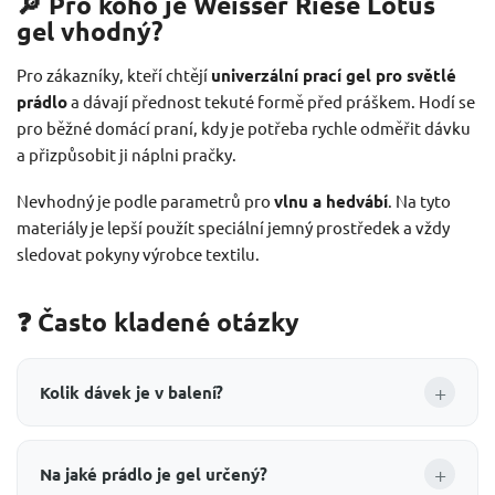
🔎 Pro koho je Weisser Riese Lotus
gel vhodný?
Pro zákazníky, kteří chtějí
univerzální prací gel pro světlé
prádlo
a dávají přednost tekuté formě před práškem. Hodí se
pro běžné domácí praní, kdy je potřeba rychle odměřit dávku
a přizpůsobit ji náplni pračky.
Nevhodný je podle parametrů pro
vlnu a hedvábí
. Na tyto
materiály je lepší použít speciální jemný prostředek a vždy
sledovat pokyny výrobce textilu.
❓ Často kladené otázky
+
Kolik dávek je v balení?
+
Na jaké prádlo je gel určený?