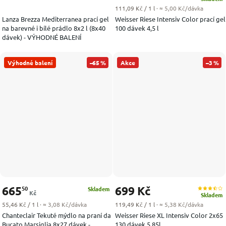
Měrná cena:
111,09 Kč / 1 l
· ≈ 5,00 Kč/dávka
Lanza Brezza Mediterranea prací gel
Weisser Riese Intensiv Color prací gel
na barevné i bílé prádlo 8x2 l (8x40
100 dávek 4,5 l
dávek) - VÝHODNÉ BALENÍ
Výhodné balení
–65 %
Akce
–3 %
665
699 Kč
50
Skladem
Kč
Skladem
Měrná cena:
Měrná cena:
55,46 Kč / 1 l
· ≈ 3,08 Kč/dávka
119,49 Kč / 1 l
· ≈ 5,38 Kč/dávka
Chanteclair Tekuté mýdlo na praní da
Weisser Riese XL Intensiv Color 2x65
Bucato Marsiglia 8x27 dávek -
130 dávek 5,85l