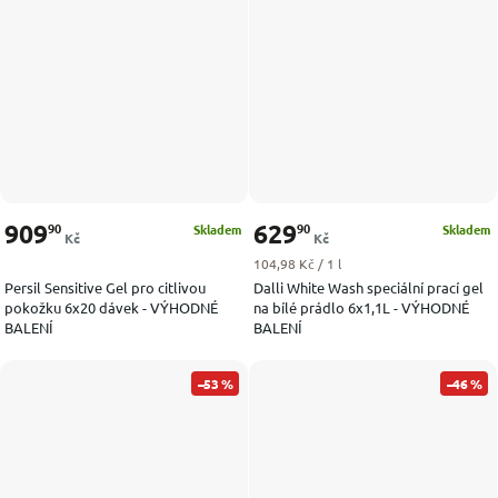
909
629
90
90
Skladem
Skladem
Kč
Kč
Měrná cena:
104,98 Kč / 1 l
Persil Sensitive Gel pro citlivou
Dalli White Wash speciální prací gel
pokožku 6x20 dávek - VÝHODNÉ
na bílé prádlo 6x1,1L - VÝHODNÉ
BALENÍ
BALENÍ
–53 %
–46 %