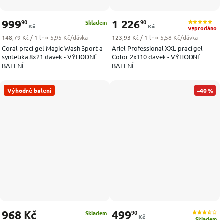
999
1 226
90
90
Skladem
Kč
Kč
Vyprodáno
Měrná cena:
Měrná cena:
148,79 Kč / 1 l
· ≈ 5,95 Kč/dávka
123,93 Kč / 1 l
· ≈ 5,58 Kč/dávka
Coral prací gel Magic Wash Sport a
Ariel Professional XXL prací gel
syntetika 8x21 dávek - VÝHODNÉ
Color 2x110 dávek - VÝHODNÉ
BALENÍ
BALENÍ
Výhodné balení
–40 %
968 Kč
499
90
Skladem
Kč
Skladem