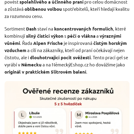
pověst
spolehlivého a účinného praní
pro celou domácnost
a zůstává
oblíbenou volbou
spotřebitelů, kteří hledají kvalitu
za rozumnou cenu.
Sortiment
Dash
staví na
koncentrovaných formulích
, které
kombinují
silný čisticí výkon
s
péčí o vlákna
a
výraznými
vůněmi
. Řada
Alpen Frische
je inspirovaná
čistým horským
vzduchem
a cílí na zákazníky, kteří od praní očekávají nejen
čistotu, ale i
dlouhotrvající pocit svěžesti
. Tento prací gel se
vyrábí v
Německu
a na NěmeckýEshop.cz ho dovážíme jako
originál v praktickém 5litrovém balení
.