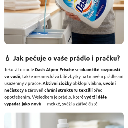
💧 Jak pečuje o vaše prádlo i pračku?
Tekutá formule
Dash Alpen Frische
se
okamžitě rozpouští
ve vodě
, takže nezanechává bílé zbytky na tmavém prádle ani
usazeniny v pračce.
Aktivní složky
obklopí vlákna,
uvolní
nečistoty
a zároveň
chrání strukturu textilií
před
opotřebením. Výsledkem je prádlo, které
vydrží déle
vypadat jako nové
— měkké, svěží a zářivě čisté.