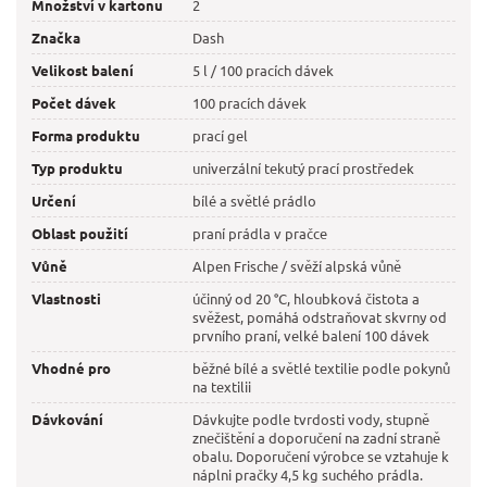
Množství v kartonu
2
Značka
Dash
Velikost balení
5 l / 100 pracích dávek
Počet dávek
100 pracích dávek
Forma produktu
prací gel
Typ produktu
univerzální tekutý prací prostředek
Určení
bílé a světlé prádlo
Oblast použití
praní prádla v pračce
Vůně
Alpen Frische / svěží alpská vůně
Vlastnosti
účinný od 20 °C, hloubková čistota a
svěžest, pomáhá odstraňovat skvrny od
prvního praní, velké balení 100 dávek
Vhodné pro
běžné bílé a světlé textilie podle pokynů
na textilii
Dávkování
Dávkujte podle tvrdosti vody, stupně
znečištění a doporučení na zadní straně
obalu. Doporučení výrobce se vztahuje k
náplni pračky 4,5 kg suchého prádla.