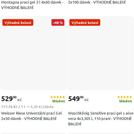
Montagna prací gel 3 l 4x60 dávek -
2x100 dávek - VÝHODNÉ BALENÍ
VÝHODNÉ BALENÍ
Výhodné balení
–45 %
Výhodné balení
529
549
90
90
Kč
Kč
Skladem
Skladem
Měrná cena:
117,76 Kč / 1 l
· ≈ 5,30 Kč/dávka
Weisser Riese Univerzální prací Gel
Waschkönig Sensitive prací gel s aloe
2x50 dávek - VÝHODNÉ BALENÍ
vera 4x3,305 l, 110 praní - VÝHODNÉ
BALENÍ