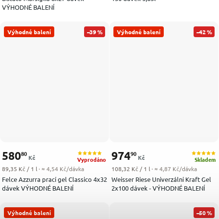
VÝHODNÉ BALENÍ
Výhodné balení
–39 %
Výhodné balení
–42 %
580
974
80
90
Kč
Kč
Vyprodáno
Skladem
Měrná cena:
Měrná cena:
89,35 Kč / 1 l
· ≈ 4,54 Kč/dávka
108,32 Kč / 1 l
· ≈ 4,87 Kč/dávka
Felce Azzurra prací gel Classico 4x32
Weisser Riese Univerzální Kraft Gel
dávek VÝHODNÉ BALENÍ
2x100 dávek - VÝHODNÉ BALENÍ
Výhodné balení
–50 %