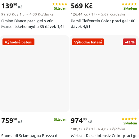
139
569 Kč
90
Kč
Skladem
Skladem
Měrná cena:
Měrná cena:
99,93 Kč / 1 l
· ≈ 4,00 Kč/dávka
126,44 Kč / 1 l
· ≈ 5,69 Kč/dávka
Omino Bianco prací gel s vůní
Persil Tiefenrein Color prací gel 100
Marseillského mýdla 35 dávek 1,4 l
dávek 4,5 l
Výhodné balení
Výhodné balení
–42 %
759
974
90
90
Skladem
Kč
Kč
Skladem
Měrná cena:
108,32 Kč / 1 l
· ≈ 4,87 Kč/dávka
Spuma di Sciampagna Brezza di
Weisser Riese Intensiv Color prací gel