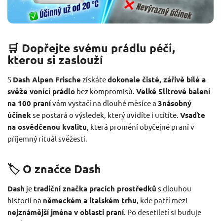
🛒 Dopřejte svému prádlu péči,
kterou si zaslouží
S
Dash Alpen Frische
získáte
dokonale čisté, zářivě bílé a
svěže vonící prádlo
bez kompromisů.
Velké 5litrové balení
na 100 praní
vám vystačí na dlouhé měsíce a
3násobný
účinek
se postará o výsledek, který uvidíte i ucítíte.
Vsaďte
na osvědčenou kvalitu
, která promění obyčejné praní v
příjemný rituál svěžesti.
🏷️ O značce Dash
Dash
je
tradiční značka pracích prostředků
s dlouhou
historií na
německém a italském trhu
, kde patří mezi
nejznámější jména v oblasti praní
. Po desetiletí si buduje