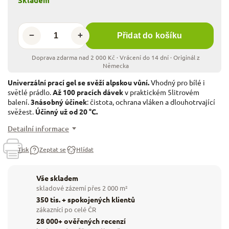
−
+
Přidat do košíku
Univerzální prací gel se svěží alpskou vůní.
Vhodný pro bílé i
světlé prádlo.
Až 100 pracích dávek
v praktickém 5litrovém
balení.
3násobný účinek
: čistota, ochrana vláken a dlouhotrvající
svěžest.
Účinný už od 20 °C.
Detailní informace
Tisk
Zeptat se
Hlídat
Vše skladem
skladové zázemí přes 2 000 m²
350 tis. + spokojených klientů
zákazníci po celé ČR
28 000+ ověřených recenzí