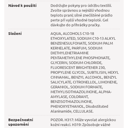
Návod k použití
Dodržujte pokyny pro údržbu textilií.
Zvolte správnou a nejnižší vhodnou
teplotu praní; silně znečištěné prádlo
perte při vyšší vhodné teplotě. Gel
dávkujte do přihrádky pračky.
Složení
AQUA, ALCOHOLS C10-18
ETHOXYLATED, SODIUM C10-13 ALKYL
BENZENESULFONATE, SODIUM PALM
KERNELATE, PARFUM, SODIUM
DIETHYLENETRIAMINE
PENTAMETHYLENE PHOSPHONATE,
GLYCERIN, SODIUM CHLORIDE,
FLUORESCENT BRIGHTENER 230,
PROPYLENE GLYCOL, SUBTILISIN, HEXYL
CINNAMAL, BENZYL ALCOHOL, BENZYL
SALICYLATE, CITRONELLOL, LIMONENE,
GERANIOL, SODIUM FORMATE,
METHYLISOTHIAZOLINONE, ALPHA-
AMYLASE, COLORANT,
BENZISOTHIAZOLINONE,
PHENOXYETHANOL, Disubstituted
Alaninamide, CELLULASE.
Bezpečnostní
POZOR. H317: Může vyvolat alergickou
upozornění
kožní reakci. H319: Způsobuje vážné