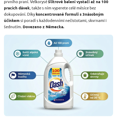
prvního praní. Velkorysé
5litrové balení vystačí až na 100
pracích dávek
, takže s ním vyperete celé měsíce bez
dokupování. Díky
koncentrované formuli s 3násobným
účinkem
si poradí s každodenními nečistotami, skvrnami i
šednutím.
Dovezeno z Německa.