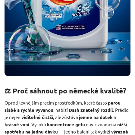
⚖️ Proč sáhnout po německé kvalitě?
Oproti levnějším pracím prostředkům, které často
perou
slabě a rychle vyvanou
, nabízí
Dash znatelný rozdíl
. Prádlo
je nejen
viditelně čistší
, ale zůstává
jemné na dotek
a
krásně voní
. Vysoká
koncentrace gelu
navíc znamená
nižší
spotřebu na jednu dávku
— jedno balení tak vydrží
výrazně