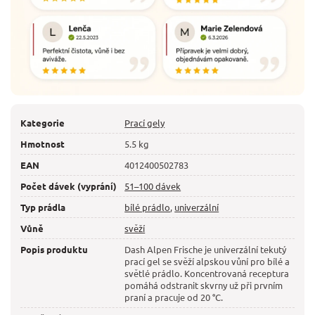
Kategorie
Prací gely
Hmotnost
5.5 kg
EAN
4012400502783
Počet dávek (vyprání)
51–100 dávek
Typ prádla
bílé prádlo
,
univerzální
Vůně
svěží
Popis produktu
Dash Alpen Frische je univerzální tekutý
prací gel se svěží alpskou vůní pro bílé a
světlé prádlo. Koncentrovaná receptura
pomáhá odstranit skvrny už při prvním
praní a pracuje od 20 °C.