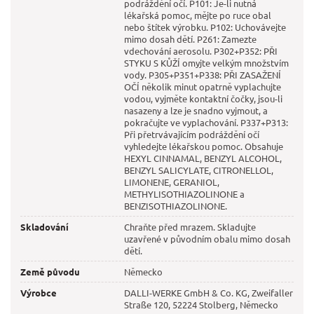
podráždění očí. P101: Je-li nutná
lékařská pomoc, mějte po ruce obal
nebo štítek výrobku. P102: Uchovávejte
mimo dosah dětí. P261: Zamezte
vdechování aerosolu. P302+P352: PŘI
STYKU S KŮŽÍ omyjte velkým množstvím
vody. P305+P351+P338: PŘI ZASAŽENÍ
OČÍ několik minut opatrně vyplachujte
vodou, vyjměte kontaktní čočky, jsou-li
nasazeny a lze je snadno vyjmout, a
pokračujte ve vyplachování. P337+P313:
Při přetrvávajícím podráždění očí
vyhledejte lékařskou pomoc. Obsahuje
HEXYL CINNAMAL, BENZYL ALCOHOL,
BENZYL SALICYLATE, CITRONELLOL,
LIMONENE, GERANIOL,
METHYLISOTHIAZOLINONE a
BENZISOTHIAZOLINONE.
Skladování
Chraňte před mrazem. Skladujte
uzavřené v původním obalu mimo dosah
dětí.
Země původu
Německo
Výrobce
DALLI-WERKE GmbH & Co. KG, Zweifaller
Straße 120, 52224 Stolberg, Německo