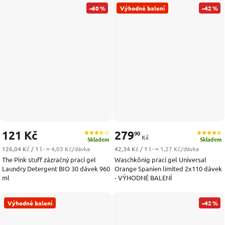
–60 %
Výhodné balení
–42 %
121 Kč
279
90
Kč
Skladem
Skladem
Měrná cena:
Měrná cena:
126,04 Kč / 1 l
· ≈ 4,03 Kč/dávka
42,34 Kč / 1 l
· ≈ 1,27 Kč/dávka
The Pink stuff zázračný prací gel
Waschkönig prací gel Universal
Laundry Detergent BIO 30 dávek 960
Orange Spanien limited 2x110 dávek
ml
- VÝHODNÉ BALENÍ
Výhodné balení
–42 %