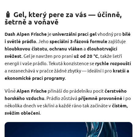
🧴 Gel, který pere za vás — účinně,
šetrně a voňavě
Dash Alpen Frische
je
univerzální prací gel
vhodný pro
bílé
i světlé prádlo
. Jeho
speciální 3-fázová formule
zajišťuje
hloubkovou čistotu
,
ochranu vláken
a
dlouhotrvající
svěžest
. Gel je navržen pro praní
už od 20 °C
, takže šetří
energii i vaše prádlo. Tekutá konzistence se
rychle rozpouští
a nezanechává v pračce žádné zbytky — ideální i pro
kratší a
ekonomické prací programy
.
Vůně
Alpen Frische
přináší do prádelníku pocit
čerstvého
horského vzduchu
. Prádlo zůstává
příjemně provoněné
i po
několika dnech ve skříni a každé ráno tak začínáte v
čistém,
svěžím oblečení
.