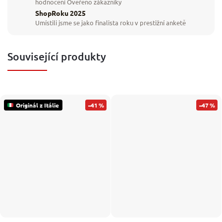
hodnocení Ověřeno zákazníky
ShopRoku 2025
Umístili jsme se jako finalista roku v prestižní anketě
Související produkty
Originál z Itálie
–41 %
–47 %