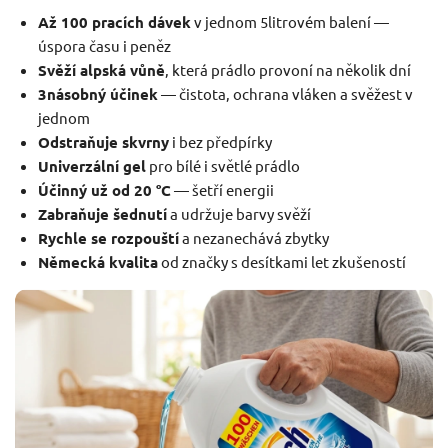
Až 100 pracích dávek
v jednom 5litrovém balení —
úspora času i peněz
Svěží alpská vůně
, která prádlo provoní na několik dní
3násobný účinek
— čistota, ochrana vláken a svěžest v
jednom
Odstraňuje skvrny
i bez předpírky
Univerzální gel
pro bílé i světlé prádlo
Účinný už od 20 °C
— šetří energii
Zabraňuje šednutí
a udržuje barvy svěží
Rychle se rozpouští
a nezanechává zbytky
Německá kvalita
od značky s desítkami let zkušeností