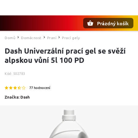
Prázdný košík
Hledat
Domů
Domácnost
Praní
Prací gely
/
/
/
Dash Univerzální prací gel se svěží
alpskou vůní 5l 100 PD
Kód:
502783
77 hodnocení
Značka:
Dash