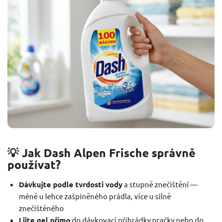
💡 Jak Dash Alpen Frische správně
používat?
Dávkujte podle tvrdosti vody
a stupně znečištění —
méně u lehce zašpiněného prádla, více u silně
znečištěného
Lijte gel přímo
do dávkovací přihrádky pračky nebo do