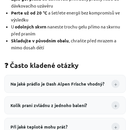
dávkovacího uzávěru
Perte už od 20 °C
a šetřete energii bez kompromisů ve
výsledku
U
odolných skvrn
naneste trochu gelu přímo na skvrnu
před praním
Skladujte v původním obalu
, chraňte před mrazem a
mimo dosah dětí
❓ Často kladené otázky
+
Na jaké prádlo je Dash Alpen Frische vhodný?
+
Kolik praní zvládnu z jednoho balení?
+
Při jaké teplotě mohu prát?