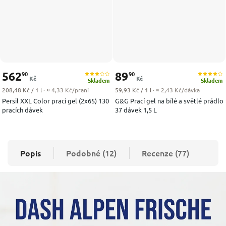
562
89
90
90
Kč
Kč
Skladem
Skladem
Měrná cena:
Měrná cena:
208,48 Kč / 1 l
· ≈ 4,33 Kč/praní
59,93 Kč / 1 l
· ≈ 2,43 Kč/dávka
Persil XXL Color prací gel (2x65) 130
G&G Prací gel na bílé a světlé prádlo
pracích dávek
37 dávek 1,5 L
Popis
Podobné (12)
Recenze (77)