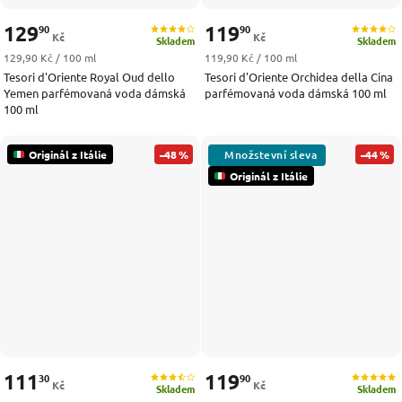
129
119
90
90
Kč
Kč
Skladem
Skladem
Měrná cena:
Měrná cena:
129,90 Kč / 100 ml
119,90 Kč / 100 ml
Tesori d'Oriente Royal Oud dello
Tesori d'Oriente Orchidea della Cina
Yemen parfémovaná voda dámská
parfémovaná voda dámská 100 ml
100 ml
Originál z Itálie
–48 %
–44 %
Originál z Itálie
111
119
30
90
Kč
Kč
Skladem
Skladem