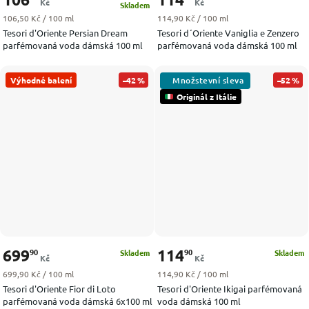
Kč
Kč
Skladem
Měrná cena:
Měrná cena:
106,50 Kč / 100 ml
114,90 Kč / 100 ml
Tesori d'Oriente Persian Dream
Tesori d´Oriente Vaniglia e Zenzero
parfémovaná voda dámská 100 ml
parfémovaná voda dámská 100 ml
Výhodné balení
–42 %
–52 %
Originál z Itálie
699
114
90
90
Skladem
Skladem
Kč
Kč
Měrná cena:
Měrná cena:
699,90 Kč / 100 ml
114,90 Kč / 100 ml
Tesori d'Oriente Fior di Loto
Tesori d'Oriente Ikigai parfémovaná
parfémovaná voda dámská 6x100 ml
voda dámská 100 ml