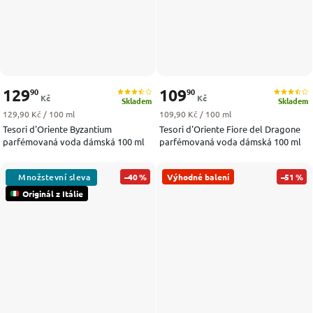
129
109
90
90
Kč
Kč
Skladem
Skladem
Měrná cena:
Měrná cena:
129,90 Kč / 100 ml
109,90 Kč / 100 ml
Tesori d'Oriente Byzantium
Tesori d'Oriente Fiore del Dragone
parfémovaná voda dámská 100 ml
parfémovaná voda dámská 100 ml
–40 %
Výhodné balení
–51 %
Originál z Itálie