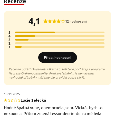
Recenze
4,1
12 hodnocení
5
6x
4
3x
3
2x
2
0x
1
1x
Přidat hodnocení
13.11.2025
Lucie Selecká
Hodně špatná vune, onemocněla jsem. Víckrát bych to
nekoupila. Přitom zelená tessorideoriente za mě byla