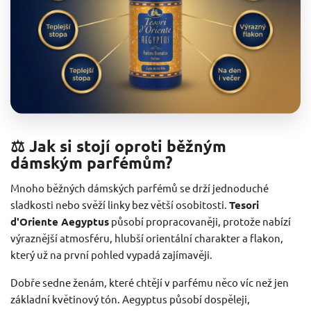
⚖️ Jak si stojí oproti běžným
dámským parfémům?
Mnoho běžných dámských parfémů se drží jednoduché
sladkosti nebo svěží linky bez větší osobitosti.
Tesori
d'Oriente Aegyptus
působí propracovaněji, protože nabízí
výraznější atmosféru, hlubší orientální charakter a flakon,
který už na první pohled vypadá zajímavěji.
Dobře sedne ženám, které chtějí v parfému něco víc než jen
základní květinový tón. Aegyptus působí dospěleji,