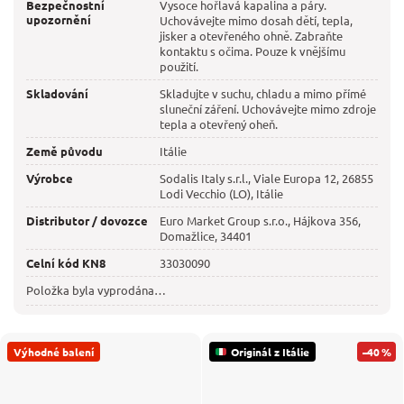
Bezpečnostní
Vysoce hořlavá kapalina a páry.
upozornění
Uchovávejte mimo dosah dětí, tepla,
jisker a otevřeného ohně. Zabraňte
kontaktu s očima. Pouze k vnějšímu
použití.
Skladování
Skladujte v suchu, chladu a mimo přímé
sluneční záření. Uchovávejte mimo zdroje
tepla a otevřený oheň.
Země původu
Itálie
Výrobce
Sodalis Italy s.r.l., Viale Europa 12, 26855
Lodi Vecchio (LO), Itálie
Distributor / dovozce
Euro Market Group s.r.o., Hájkova 356,
Domažlice, 34401
Celní kód KN8
33030090
Položka byla vyprodána…
Výhodné balení
Originál z Itálie
–40 %