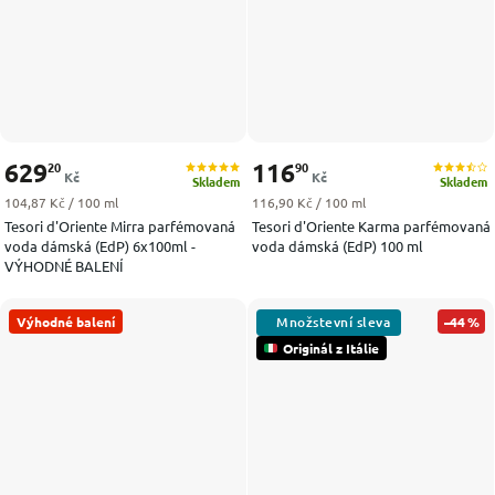
629
116
20
90
Kč
Kč
Skladem
Skladem
Měrná cena:
Měrná cena:
104,87 Kč / 100 ml
116,90 Kč / 100 ml
Tesori d'Oriente Mirra parfémovaná
Tesori d'Oriente Karma parfémovaná
voda dámská (EdP) 6x100ml -
voda dámská (EdP) 100 ml
VÝHODNÉ BALENÍ
Výhodné balení
–44 %
Originál z Itálie