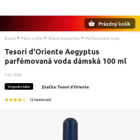
Prázdný košík
Hledat
Domů
Péče o tělo
Tělová kosmetika
Parfémované vody
/
/
/
Tesori d'Oriente Aegyptus
parfémovaná voda dámská 100 ml
Kód:
2866
Originál z Itálie
Značka:
Tesori d'Oriente
12 hodnocení