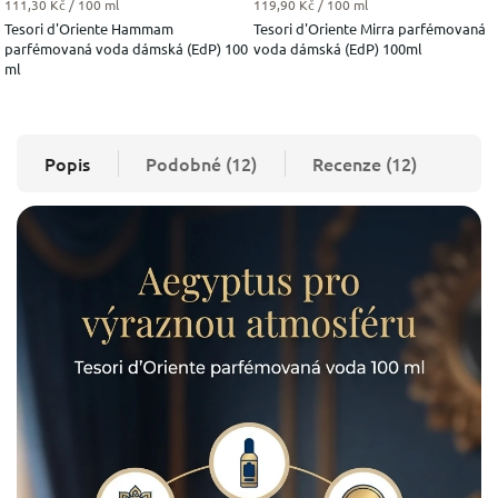
Měrná cena:
Měrná cena:
111,30 Kč / 100 ml
119,90 Kč / 100 ml
Tesori d'Oriente Hammam
Tesori d'Oriente Mirra parfémovaná
parfémovaná voda dámská (EdP) 100
voda dámská (EdP) 100ml
ml
Popis
Podobné (12)
Recenze (12)