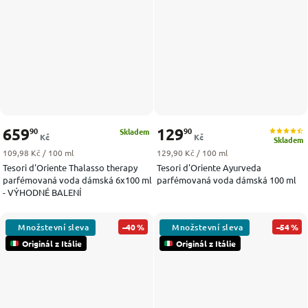
659
129
90
90
Skladem
Kč
Kč
Skladem
Měrná cena:
Měrná cena:
109,98 Kč / 100 ml
129,90 Kč / 100 ml
Tesori d'Oriente Thalasso therapy
Tesori d'Oriente Ayurveda
parfémovaná voda dámská 6x100 ml
parfémovaná voda dámská 100 ml
- VÝHODNÉ BALENÍ
–40 %
–54 %
Originál z Itálie
Originál z Itálie