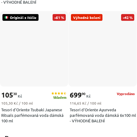
- VÝHODNÉ BALENÍ
Originál z Itálie
–51 %
Výhodné balení
–42 %
105
699
30
90
Vyprodáno
Kč
Kč
Skladem
Měrná cena:
Měrná cena:
105,30 Kč / 100 ml
116,65 Kč / 100 ml
Tesori d'Oriente Tsubaki Japanese
Tesori d'Oriente Ayurveda
Rituals parfémovaná voda dámská
parfémovaná voda dámská 6x100 ml
100 ml
- VÝHODNÉ BALENÍ