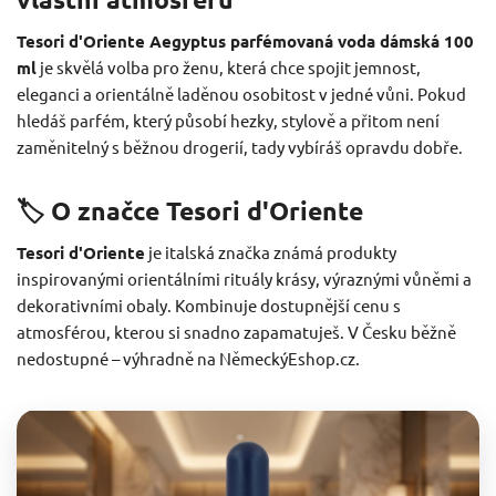
Tesori d'Oriente Aegyptus parfémovaná voda dámská 100
ml
je skvělá volba pro ženu, která chce spojit jemnost,
eleganci a orientálně laděnou osobitost v jedné vůni. Pokud
hledáš parfém, který působí hezky, stylově a přitom není
zaměnitelný s běžnou drogerií, tady vybíráš opravdu dobře.
🏷️ O značce Tesori d'Oriente
Tesori d'Oriente
je italská značka známá produkty
inspirovanými orientálními rituály krásy, výraznými vůněmi a
dekorativními obaly. Kombinuje dostupnější cenu s
atmosférou, kterou si snadno zapamatuješ. V Česku běžně
nedostupné – výhradně na NěmeckýEshop.cz.