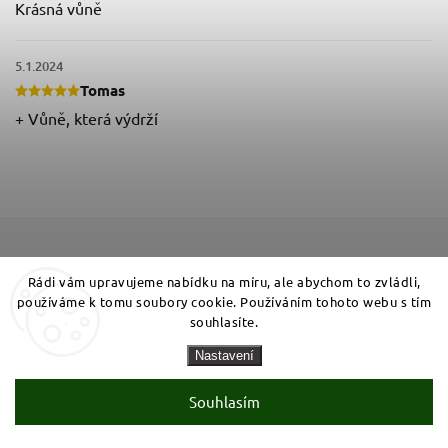
Krásná vůně
5.1.2024
Tomas
+ Vůně, která výdrží
Rádi vám upravujeme nabídku na míru, ale abychom to zvládli,
používáme k tomu soubory cookie. Používáním tohoto webu s tím
souhlasíte.
Vložte svůj e-mail a my vám budeme zasílat informace o
nových produktech na našem e-shopu.
Nastavení
Souhlasím
Přihlásit se