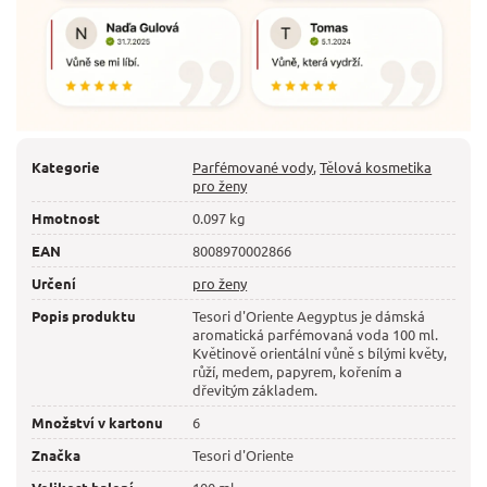
Kategorie
Parfémované vody
,
Tělová kosmetika
pro ženy
Hmotnost
0.097 kg
EAN
8008970002866
Určení
pro ženy
Popis produktu
Tesori d'Oriente Aegyptus je dámská
aromatická parfémovaná voda 100 ml.
Květinově orientální vůně s bílými květy,
růží, medem, papyrem, kořením a
dřevitým základem.
Množství v kartonu
6
Značka
Tesori d'Oriente