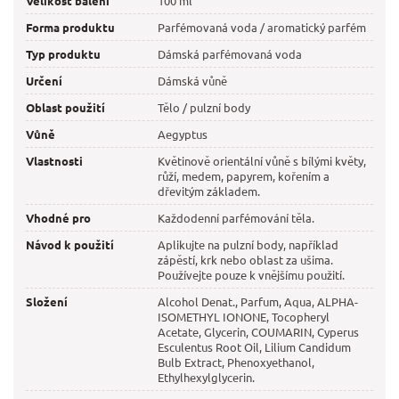
Velikost balení
100 ml
Forma produktu
Parfémovaná voda / aromatický parfém
Typ produktu
Dámská parfémovaná voda
Určení
Dámská vůně
Oblast použití
Tělo / pulzní body
Vůně
Aegyptus
Vlastnosti
Květinově orientální vůně s bílými květy,
růží, medem, papyrem, kořením a
dřevitým základem.
Vhodné pro
Každodenní parfémování těla.
Návod k použití
Aplikujte na pulzní body, například
zápěstí, krk nebo oblast za ušima.
Používejte pouze k vnějšímu použití.
Složení
Alcohol Denat., Parfum, Aqua, ALPHA-
ISOMETHYL IONONE, Tocopheryl
Acetate, Glycerin, COUMARIN, Cyperus
Esculentus Root Oil, Lilium Candidum
Bulb Extract, Phenoxyethanol,
Ethylhexylglycerin.