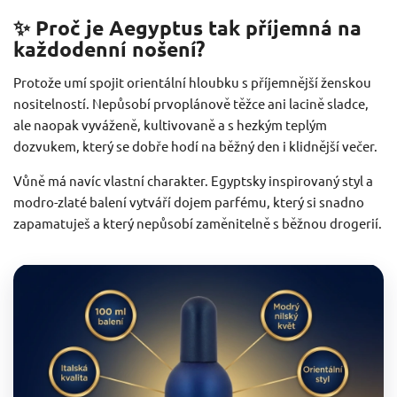
✨ Proč je Aegyptus tak příjemná na
každodenní nošení?
Protože umí spojit orientální hloubku s příjemnější ženskou
nositelností. Nepůsobí prvoplánově těžce ani lacině sladce,
ale naopak vyváženě, kultivovaně a s hezkým teplým
dozvukem, který se dobře hodí na běžný den i klidnější večer.
Vůně má navíc vlastní charakter. Egyptsky inspirovaný styl a
modro-zlaté balení vytváří dojem parfému, který si snadno
zapamatuješ a který nepůsobí zaměnitelně s běžnou drogerií.