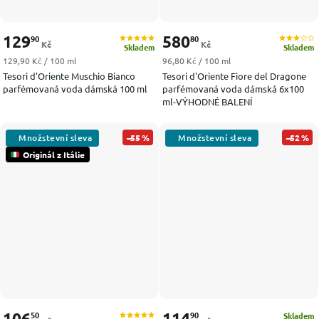
129
580
90
80
Kč
Kč
Skladem
Skladem
Měrná cena:
Měrná cena:
129,90 Kč / 100 ml
96,80 Kč / 100 ml
Tesori d'Oriente Muschio Bianco
Tesori d'Oriente Fiore del Dragone
parfémovaná voda dámská 100 ml
parfémovaná voda dámská 6x100
ml-VÝHODNÉ BALENÍ
–55 %
–52 %
Originál z Itálie
106
114
50
90
Skladem