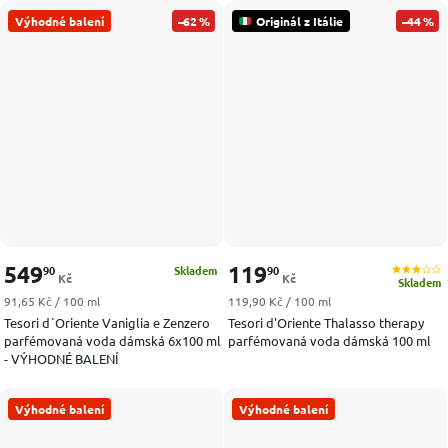
Výhodné balení
–62 %
Originál z Itálie
–44 %
549
119
90
90
Skladem
Kč
Kč
Skladem
Měrná cena:
Měrná cena:
91,65 Kč / 100 ml
119,90 Kč / 100 ml
Tesori d´Oriente Vaniglia e Zenzero
Tesori d'Oriente Thalasso therapy
parfémovaná voda dámská 6x100 ml
parfémovaná voda dámská 100 ml
- VÝHODNÉ BALENÍ
Výhodné balení
Výhodné balení