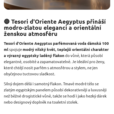
🔵 Tesori d'Oriente Aegyptus přináší
modro-zlatou eleganci a orientální
ženskou atmosféru
Tesori d'Oriente Aegyptus parfémovaná voda dámská 100
ml
spojuje
modrý nilský květ, teplejší orientální charakter
a výrazný egyptsky laděný flakon
do vůně, která působí
elegantně, osobitě a zapamatovatelně. Je ideální pro ženy,
které chtějí nosit parfém s atmosférou a stylem, ne jen
obyčejnou tuctovou sladkost.
Silný dojem dělá i samotný flakon. Tmavě modré tělo se
zlatým egyptským panelem působí dekorativněji a luxusněji
než běžné drogistické vůně, takže se hodí i jako hezký dárek
nebo designový doplněk na toaletní stolek.