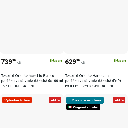
739
629
90
90
Skladem
Skladem
Kč
Kč
Tesori d'Oriente Muschio Bianco
Tesori d'Oriente Hammam
parfémovaná voda dámská 6x100 ml
parfémovaná voda dámská (EdP)
- VÝHODNÉ BALENÍ
6x100ml - VÝHODNÉ BALENÍ
Výhodné balení
–56 %
–46 %
Originál z Itálie