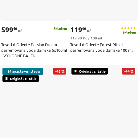
599
119
40
90
Skladem
Kč
Kč
Skladem
Měrná cena:
119,90 Kč / 100 ml
Tesori d'Oriente Persian Dream
Tesori d'Oriente Forest Ritual
parfémovaná voda dámská 6x100ml
parfémovaná voda dámská 100 ml
- VÝHODNÉ BALENÍ
–43 %
Originál z Itálie
–44 %
Originál z Itálie