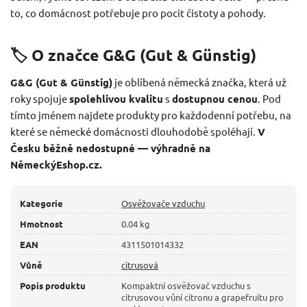
to, co domácnost potřebuje pro pocit čistoty a pohody.
🏷️ O značce G&G (Gut & Günstig)
G&G (Gut & Günstig)
je oblíbená německá značka, která už
roky spojuje
spolehlivou kvalitu
s
dostupnou cenou
. Pod
tímto jménem najdete produkty pro každodenní potřebu, na
které se německé domácnosti dlouhodobě spoléhají.
V
Česku běžně nedostupné — výhradně na
NěmeckýEshop.cz.
Kategorie
Osvěžovače vzduchu
Hmotnost
0.04 kg
EAN
4311501014332
Vůně
citrusová
Popis produktu
Kompaktní osvěžovač vzduchu s
citrusovou vůní citronu a grapefruitu pro