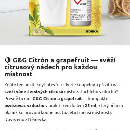
🍋 G&G Citrón a grapefruit — svěží
citrusový nádech pro každou
místnost
Znáte ten pocit, když otevřete dveře koupelny a přivítá vás
svěží vůně čerstvých citrusů
místo zatuchlého vzduchu?
Přesně to umí
G&G Citrón a grapefruit
— kompaktní
osvěžovač vzduchu
v praktickém balení
25 ml
, který během
okamžiku provoní koupelnu, toaletu i menší místnosti.
Dovezeno z Německa.