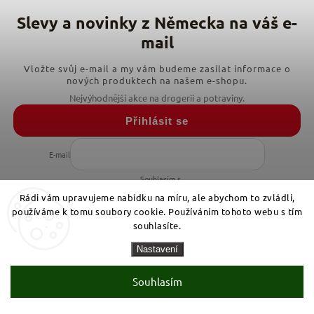
Vložte svůj e-mail a my vám budeme zasílat informace o
nových produktech na našem e-shopu.
Přihlásit se
E-mail
Souhlasím s
podmínkami zpracování osobních údajů
Rádi vám upravujeme nabídku na míru, ale abychom to zvládli,
používáme k tomu soubory cookie. Používáním tohoto webu s tím
souhlasíte.
Informace pro vás
Nastavení
Doprava & platby
Souhlasím
O firmě
Obchodní podmínky