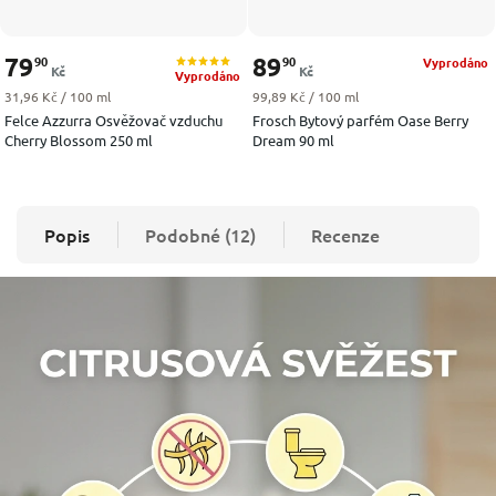
79
89
90
90
Vyprodáno
Kč
Kč
Vyprodáno
Měrná cena:
Měrná cena:
31,96 Kč / 100 ml
99,89 Kč / 100 ml
Felce Azzurra Osvěžovač vzduchu
Frosch Bytový parfém Oase Berry
Cherry Blossom 250 ml
Dream 90 ml
Popis
Podobné (12)
Recenze