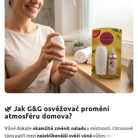
🌿 Jak G&G osvěžovač promění
atmosféru domova?
Vůně dokáže
okamžitě změnit náladu
v místnosti. Citrusové
tóny patří mezi
nejoblíbenější svěží vůně
vůbec —