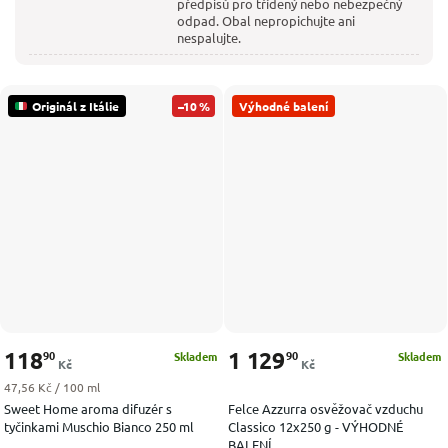
předpisů pro tříděný nebo nebezpečný
odpad. Obal nepropichujte ani
nespalujte.
Originál z Itálie
–10 %
Výhodné balení
118
1 129
90
90
Skladem
Skladem
Kč
Kč
Měrná cena:
47,56 Kč / 100 ml
Sweet Home aroma difuzér s
Felce Azzurra osvěžovač vzduchu
tyčinkami Muschio Bianco 250 ml
Classico 12x250 g - VÝHODNÉ
BALENÍ