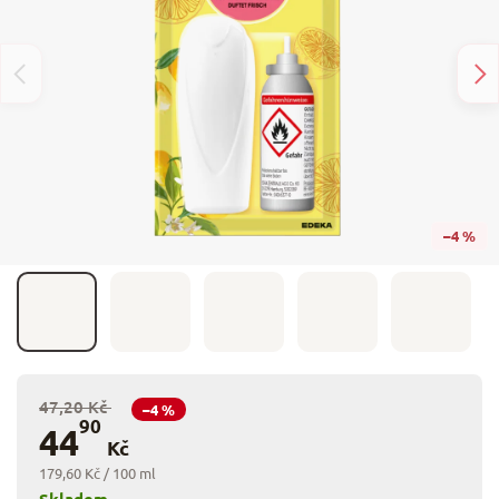
–4 %
47,20 Kč
–4 %
90
44
Kč
179,60 Kč / 100 ml
Skladem