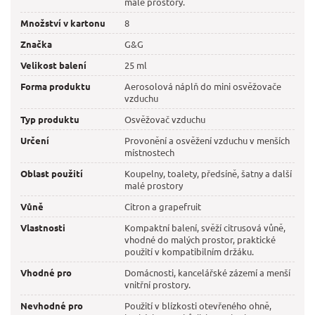
malé prostory.
Množství v kartonu
8
Značka
G&G
Velikost balení
25 ml
Forma produktu
Aerosolová náplň do mini osvěžovače
vzduchu
Typ produktu
Osvěžovač vzduchu
Určení
Provonění a osvěžení vzduchu v menších
místnostech
Oblast použití
Koupelny, toalety, předsíně, šatny a další
malé prostory
Vůně
Citron a grapefruit
Vlastnosti
Kompaktní balení, svěží citrusová vůně,
vhodné do malých prostor, praktické
použití v kompatibilním držáku.
Vhodné pro
Domácnosti, kancelářské zázemí a menší
vnitřní prostory.
Nevhodné pro
Použití v blízkosti otevřeného ohně,