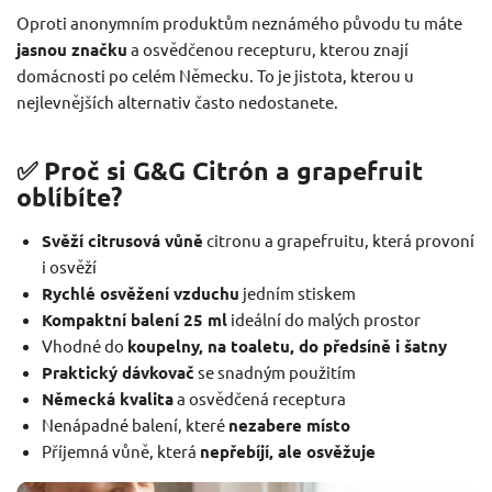
Oproti anonymním produktům neznámého původu tu máte
jasnou značku
a osvědčenou recepturu, kterou znají
domácnosti po celém Německu. To je jistota, kterou u
nejlevnějších alternativ často nedostanete.
✅ Proč si G&G Citrón a grapefruit
oblíbíte?
Svěží citrusová vůně
citronu a grapefruitu, která provoní
i osvěží
Rychlé osvěžení vzduchu
jedním stiskem
Kompaktní balení 25 ml
ideální do malých prostor
Vhodné do
koupelny, na toaletu, do předsíně i šatny
Praktický dávkovač
se snadným použitím
Německá kvalita
a osvědčená receptura
Nenápadné balení, které
nezabere místo
Příjemná vůně, která
nepřebíjí, ale osvěžuje