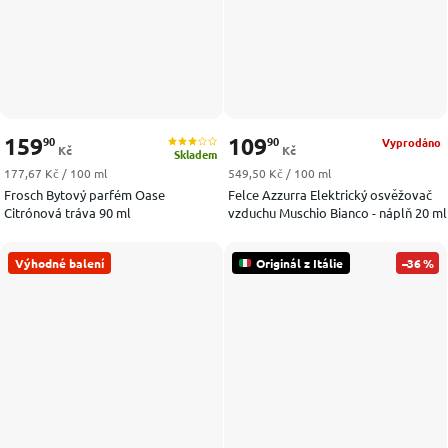
159
109
90
90
Vyprodáno
Kč
Kč
Skladem
Měrná cena:
Měrná cena:
177,67 Kč / 100 ml
549,50 Kč / 100 ml
Frosch Bytový parfém Oase
Felce Azzurra Elektrický osvěžovač
Citrónová tráva 90 ml
vzduchu Muschio Bianco - náplň 20 ml
Výhodné balení
Originál z Itálie
–36 %