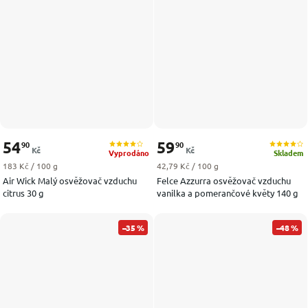
54
59
90
90
Kč
Kč
Vyprodáno
Skladem
Měrná cena:
Měrná cena:
183 Kč / 100 g
42,79 Kč / 100 g
Air Wick Malý osvěžovač vzduchu
Felce Azzurra osvěžovač vzduchu
citrus 30 g
vanilka a pomerančové květy 140 g
–35 %
–48 %