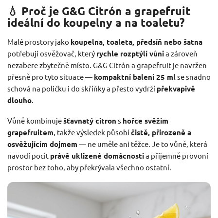
💧 Proč je G&G Citrón a grapefruit
ideální do koupelny a na toaletu?
Malé prostory jako
koupelna, toaleta, předsíň nebo šatna
potřebují osvěžovač, který
rychle rozptýlí vůni
a zároveň
nezabere zbytečně místo. G&G Citrón a grapefruit je navržen
přesně pro tyto situace —
kompaktní balení 25 ml
se snadno
schová na poličku i do skříňky a přesto vydrží
překvapivě
dlouho
.
Vůně kombinuje
šťavnatý citron
s
hořce svěžím
grapefruitem
, takže výsledek působí
čistě, přirozeně a
osvěžujícím dojmem
— ne uměle ani těžce. Je to vůně, která
navodí pocit
právě uklizené domácnosti
a příjemně provoní
prostor bez toho, aby překrývala všechno ostatní.