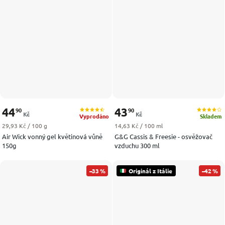
44
43
90
90
Kč
Kč
Vyprodáno
Skladem
Měrná cena:
Měrná cena:
29,93 Kč / 100 g
14,63 Kč / 100 ml
Air Wick vonný gel květinová vůně
G&G Cassis & Freesie - osvěžovač
150g
vzduchu 300 ml
–33 %
Originál z Itálie
–42 %