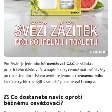
Používání je jednoduché:
osvěžovač G&G
se skládá z
praktického dávkovače a náplně, díky čemuž máte vůni vždy
po ruce. Jedním stiskem uvolníte jemnou
citrusovou mlhu
,
která se rychle rozptýlí a zanechá po sobě
svěží stopu
.
⚖️ Co dostanete navíc oproti
běžnému osvěžovači?