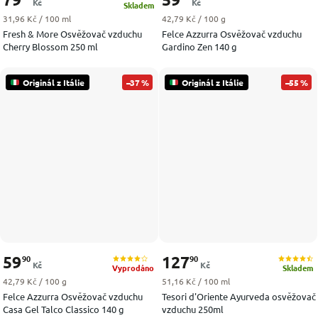
Kč
Kč
Skladem
Měrná cena:
Měrná cena:
31,96 Kč / 100 ml
42,79 Kč / 100 g
Fresh & More Osvěžovač vzduchu
Felce Azzurra Osvěžovač vzduchu
Cherry Blossom 250 ml
Gardino Zen 140 g
Originál z Itálie
–37 %
Originál z Itálie
–55 %
59
127
90
90
Kč
Kč
Vyprodáno
Skladem
Měrná cena:
Měrná cena:
42,79 Kč / 100 g
51,16 Kč / 100 ml
Felce Azzurra Osvěžovač vzduchu
Tesori d'Oriente Ayurveda osvěžovač
Casa Gel Talco Classico 140 g
vzduchu 250ml