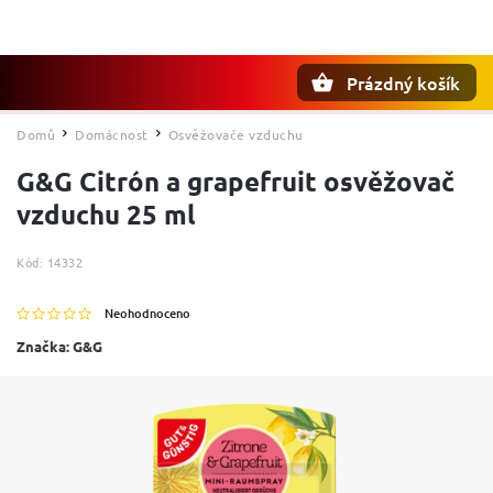
Prázdný košík
Hledat
Domů
Domácnost
Osvěžovače vzduchu
/
/
G&G Citrón a grapefruit osvěžovač
vzduchu 25 ml
Kód:
14332
Neohodnoceno
Značka:
G&G