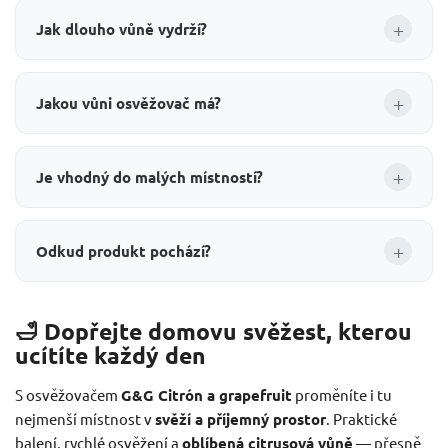
+
Jak dlouho vůně vydrží?
+
Jakou vůni osvěžovač má?
+
Je vhodný do malých místností?
+
Odkud produkt pochází?
🛁 Dopřejte domovu svěžest, kterou
ucítíte každý den
S osvěžovačem
G&G Citrón a grapefruit
proměníte i tu
nejmenší místnost v
svěží a příjemný prostor
. Praktické
balení, rychlé osvěžení a
oblíbená citrusová vůně
— přesně