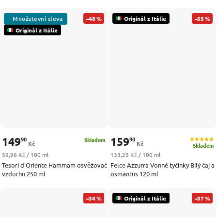
–48 %
Originál z Itálie
–55 %
Originál z Itálie
149
159
90
90
Skladem
Kč
Kč
Skladem
Měrná cena:
Měrná cena:
59,96 Kč / 100 ml
133,25 Kč / 100 ml
Tesori d'Oriente Hammam osvěžovač
Felce Azzurra Vonné tyčinky Bílý čaj a
vzduchu 250 ml
osmantus 120 ml
–34 %
Originál z Itálie
–37 %