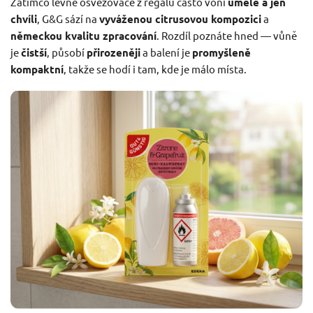
Zatímco levné osvěžovače z regálu často voní
uměle a jen
chvíli
, G&G sází na
vyváženou citrusovou kompozici
a
německou kvalitu zpracování
. Rozdíl poznáte hned — vůně
je
čistší
, působí
přirozeněji
a balení je
promyšleně
kompaktní
, takže se hodí i tam, kde je málo místa.