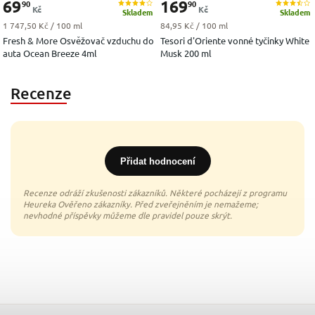
69
169
90
90
Kč
Kč
Skladem
Skladem
Měrná cena:
Měrná cena:
1 747,50 Kč / 100 ml
84,95 Kč / 100 ml
Fresh & More Osvěžovač vzduchu do
Tesori d'Oriente vonné tyčinky White
auta Ocean Breeze 4ml
Musk 200 ml
Recenze
Přidat hodnocení