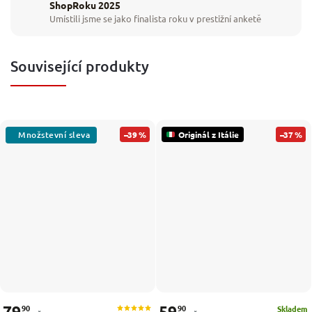
ShopRoku 2025
Umístili jsme se jako finalista roku v prestižní anketě
Související produkty
–39 %
Originál z Itálie
–37 %
79
59
90
90
Skladem