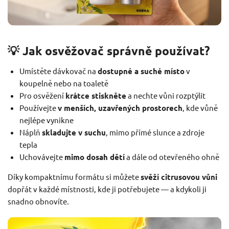
💡 Jak osvěžovač správně používat?
Umístěte dávkovač na
dostupné a suché místo
v
koupelně nebo na toaletě
Pro osvěžení
krátce stiskněte
a nechte vůni rozptýlit
Používejte
v menších, uzavřených prostorech
, kde vůně
nejlépe vynikne
Náplň
skladujte v suchu
, mimo přímé slunce a zdroje
tepla
Uchovávejte
mimo dosah dětí
a dále od otevřeného ohně
Díky kompaktnímu formátu si můžete
svěží citrusovou vůni
dopřát v každé místnosti, kde ji potřebujete — a kdykoli ji
snadno obnovíte.