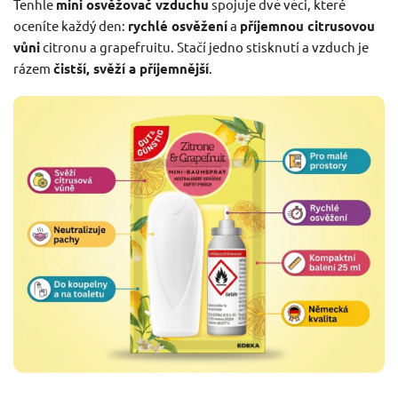
Tenhle
mini osvěžovač vzduchu
spojuje dvě věci, které
oceníte každý den:
rychlé osvěžení
a
příjemnou citrusovou
vůni
citronu a grapefruitu. Stačí jedno stisknutí a vzduch je
rázem
čistší, svěží a příjemnější
.