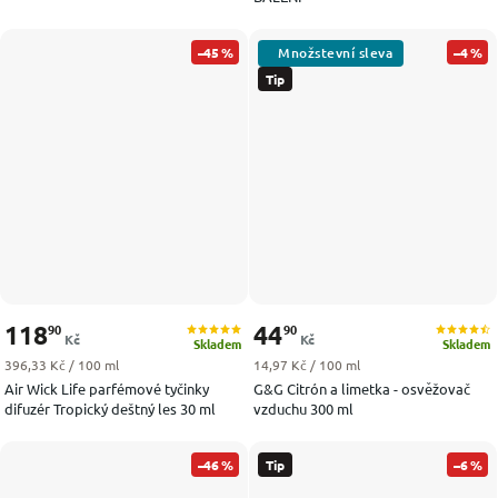
–45 %
–4 %
Tip
118
44
90
90
Kč
Kč
Skladem
Skladem
Měrná cena:
Měrná cena:
396,33 Kč / 100 ml
14,97 Kč / 100 ml
Air Wick Life parfémové tyčinky
G&G Citrón a limetka - osvěžovač
difuzér Tropický deštný les 30 ml
vzduchu 300 ml
–46 %
Tip
–6 %