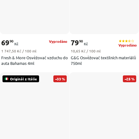
69
79
90
90
Vyprodáno
Kč
Kč
Vyprodáno
Měrná cena:
Měrná cena:
1 747,50 Kč / 100 ml
10,65 Kč / 100 ml
Fresh & More Osvěžovač vzduchu do
G&G Osvěžovač textilních materiálů
auta Bahamas 4ml
750ml
Originál z Itálie
–33 %
–25 %