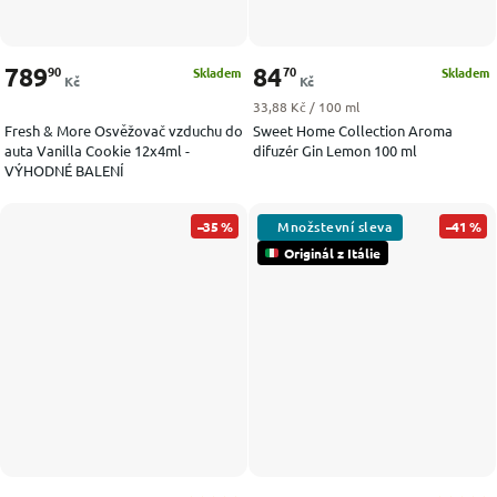
789
84
90
70
Skladem
Skladem
Kč
Kč
Měrná cena:
33,88 Kč / 100 ml
Fresh & More Osvěžovač vzduchu do
Sweet Home Collection Aroma
auta Vanilla Cookie 12x4ml -
difuzér Gin Lemon 100 ml
VÝHODNÉ BALENÍ
–35 %
–41 %
Originál z Itálie