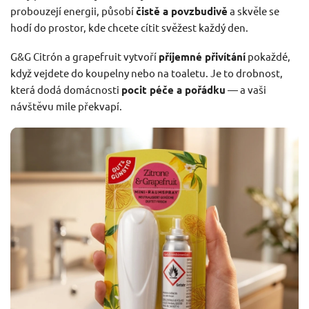
probouzejí energii, působí
čistě a povzbudivě
a skvěle se
hodí do prostor, kde chcete cítit svěžest každý den.
G&G Citrón a grapefruit vytvoří
příjemné přivítání
pokaždé,
když vejdete do koupelny nebo na toaletu. Je to drobnost,
která dodá domácnosti
pocit péče a pořádku
— a vaši
návštěvu mile překvapí.