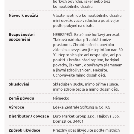
horkých povrchů, jisker nebo bez
kompatibilního držáku.
Návod k použití
Vložte náplň do kompatibilního držáku
mini osvěžovače vzduchu a používejte
podle pokynů na obalu.
Bezpečnostní
NEBEZPEČÍ: Extrémně hořlavý aerosol.
upozornění
Tlaková nádoba: při zahřátí může
prasknout. Chraňte před slunečním
zářením a nevystavujte teplotám nad 50
°C. Nepropichujte ani nespalujte, ani po
použití. Chraňte před teplem, horkými
povrchy, jiskrami, otevřeným plamenem
a jinými zdroji vznícení. Nekuřte.
Uchovávejte mimo dosah dětí.
Skladování
Skladujte v suchu, mimo přímé slunce,
mimo zdroje tepla a mimo dosah dětí.
Země původu
Německo
Výrobce
Edeka Zentrale Stiftung & Co. KG
Distributor / dovozce
Euro Market Group s.r.o., Hájkova 356,
Domažlice, 34401
Způsob likvidace
Prázdný obal likvidujte podle místních