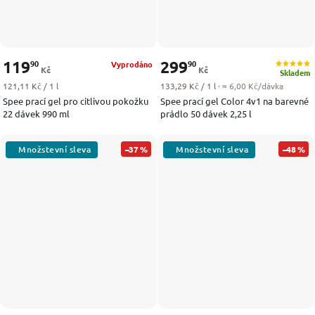
119
299
90
90
Vyprodáno
Kč
Kč
Skladem
Měrná cena:
Měrná cena:
121,11 Kč / 1 l
133,29 Kč / 1 l
· ≈ 6,00 Kč/dávka
Spee prací gel pro citlivou pokožku
Spee prací gel Color 4v1 na barevné
22 dávek 990 ml
prádlo 50 dávek 2,25 l
–37 %
–48 %