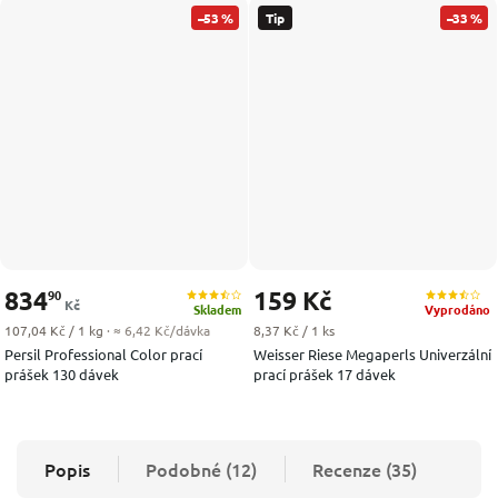
–53 %
Tip
–33 %
834
159 Kč
90
Kč
Skladem
Vyprodáno
Měrná cena:
Měrná cena:
107,04 Kč / 1 kg
· ≈ 6,42 Kč/dávka
8,37 Kč / 1 ks
Persil Professional Color prací
Weisser Riese Megaperls Univerzální
prášek 130 dávek
prací prášek 17 dávek
Popis
Podobné (12)
Recenze (35)