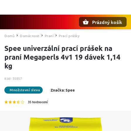
Prázdný košík
Hledat
Domů
Domácnost
Praní
Prací prášky
/
/
/
Spee univerzální prací prášek na
praní Megaperls 4v1 19 dávek 1,14
kg
Kód:
35857
Značka:
Spee
35 hodnocení