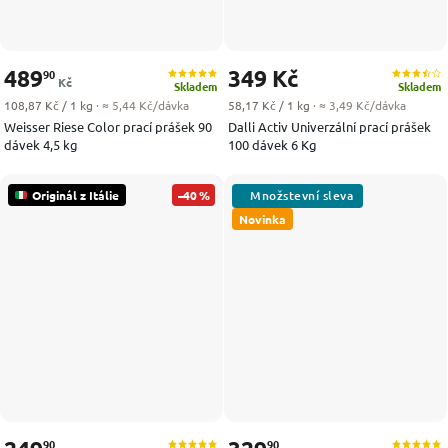
489
349 Kč
90
Kč
Skladem
Skladem
Měrná cena:
Měrná cena:
108,87 Kč / 1 kg
· ≈ 5,44 Kč/dávka
58,17 Kč / 1 kg
· ≈ 3,49 Kč/dávka
Weisser Riese Color prací prášek 90
Dalli Activ Univerzální prací prášek
dávek 4,5 kg
100 dávek 6 Kg
Originál z Itálie
–40 %
Novinka
90
90