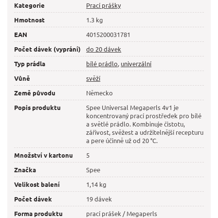
Kategorie
Prací prášky
Hmotnost
1.3 kg
EAN
4015200031781
Počet dávek (vyprání)
do 20 dávek
Typ prádla
bílé prádlo
,
univerzální
Vůně
svěží
Země původu
Německo
Popis produktu
Spee Universal Megaperls 4v1 je
koncentrovaný prací prostředek pro bílé
a světlé prádlo. Kombinuje čistotu,
zářivost, svěžest a udržitelnější recepturu
a pere účinně už od 20 °C.
Množství v kartonu
5
Značka
Spee
Velikost balení
1,14 kg
Počet dávek
19 dávek
Forma produktu
prací prášek / Megaperls