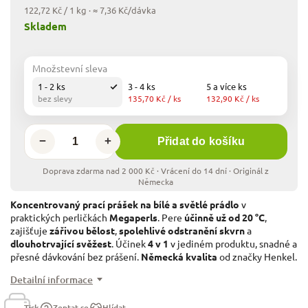
122,72 Kč / 1 kg
· ≈ 7,36 Kč/dávka
Skladem
Množstevní sleva
1 - 2 ks
3 - 4 ks
5 a více ks
bez slevy
135,70 Kč
/ ks
132,90 Kč
/ ks
−
+
Přidat do košíku
Koncentrovaný prací prášek na bílé a světlé prádlo
v
praktických perličkách
Megaperls
. Pere
účinně už od 20 °C
,
zajišťuje
zářivou bělost
,
spolehlivé odstranění skvrn
a
dlouhotrvající svěžest
. Účinek
4 v 1
v jediném produktu, snadné a
přesné dávkování bez prášení.
Německá kvalita
od značky Henkel.
Detailní informace
Tisk
Zeptat se
Hlídat