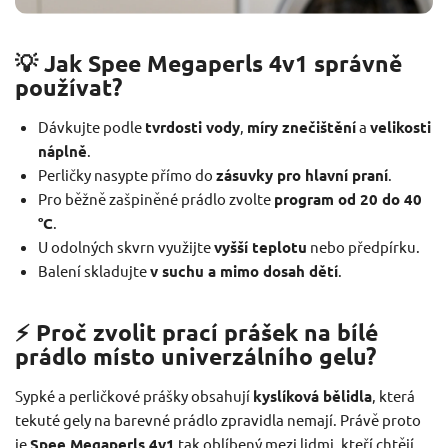
💡 Jak Spee Megaperls 4v1 správně
používat?
Dávkujte podle
tvrdosti vody
,
míry znečištění
a
velikosti
náplně
.
Perličky nasypte přímo do
zásuvky pro hlavní praní
.
Pro běžně zašpiněné prádlo zvolte
program od 20 do 40
°C
.
U odolných skvrn využijte
vyšší teplotu
nebo předpírku.
Balení skladujte
v suchu a mimo dosah dětí
.
⚡ Proč zvolit prací prášek na bílé
prádlo místo univerzálního gelu?
Sypké a perličkové prášky obsahují
kyslíková bělidla
, která
tekuté gely na barevné prádlo zpravidla nemají. Právě proto
je
Spee Megaperls 4v1
tak oblíbený mezi lidmi, kteří chtějí