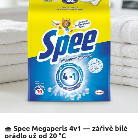
🧺 Spee Megaperls 4v1 — zářivě bílé
prádlo už od 20 °C