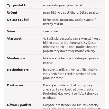
Typ produktu
univerzální prací prostředek
Určení
praní bílého a světlého prádla v pračce
Oblast použití
běžné prací programy podle symbolů
údržby textilu
Vůně
svěží vůně
Vlastnosti
4v1 účinek; odstraňování skvrn; zářivost
bílého prádla; dlouhotrvající svěžest;
účinnost od 20 °C; obal podle Shoptet
popisu recyklovatelný kromě etikety
Vhodné pro
bílé a světlé textilie vhodné pro praní v
pračce
Nevhodné pro
barevné textilie citlivé na bělící složky,
vlnu, hedvábí a textilie nevhodné pro
praní v pračce
Dávkování
Dávkujte podle tvrdosti vody, míry
znečištění a velikosti náplně pračky.
Podrobné dávkování se řiďte tabulkou
na obalu.
Návod k použití
Nasypte prostředek do zásuvky pračky
pro hlavní praní a perte při teplotě podle