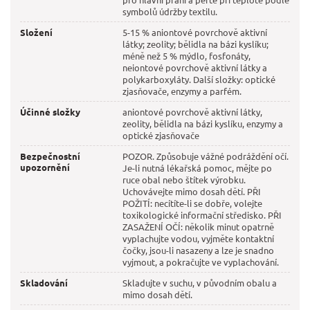
symbolů údržby textilu.
Složení
5-15 % aniontové povrchově aktivní
látky; zeolity; bělidla na bázi kyslíku;
méně než 5 % mýdlo, fosfonáty,
neiontové povrchově aktivní látky a
polykarboxyláty. Další složky: optické
zjasňovače, enzymy a parfém.
Účinné složky
aniontové povrchově aktivní látky,
zeolity, bělidla na bázi kyslíku, enzymy a
optické zjasňovače
Bezpečnostní
POZOR. Způsobuje vážné podráždění očí.
upozornění
Je-li nutná lékařská pomoc, mějte po
ruce obal nebo štítek výrobku.
Uchovávejte mimo dosah dětí. PŘI
POŽITÍ: necítíte-li se dobře, volejte
toxikologické informační středisko. PŘI
ZASAŽENÍ OČÍ: několik minut opatrně
vyplachujte vodou, vyjměte kontaktní
čočky, jsou-li nasazeny a lze je snadno
vyjmout, a pokračujte ve vyplachování.
Skladování
Skladujte v suchu, v původním obalu a
mimo dosah dětí.