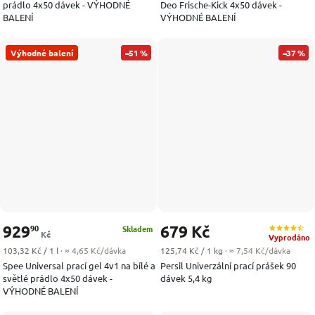
prádlo 4x50 dávek - VÝHODNÉ
Deo Frische-Kick 4x50 dávek -
BALENÍ
VÝHODNÉ BALENÍ
Výhodné balení
–51 %
–37 %
929
679 Kč
90
Skladem
Kč
Vyprodáno
Měrná cena:
Měrná cena:
103,32 Kč / 1 l
· ≈ 4,65 Kč/dávka
125,74 Kč / 1 kg
· ≈ 7,54 Kč/dávka
Spee Universal prací gel 4v1 na bílé a
Persil Univerzální prací prášek 90
světlé prádlo 4x50 dávek -
dávek 5,4 kg
VÝHODNÉ BALENÍ