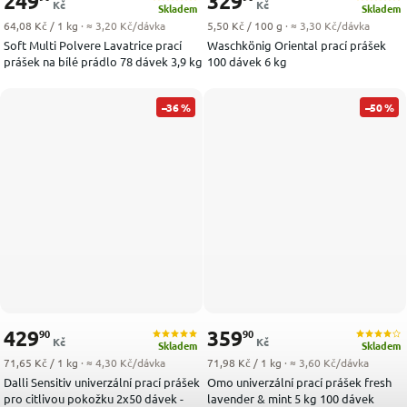
249
329
Kč
Kč
Skladem
Skladem
Měrná cena:
Měrná cena:
64,08 Kč / 1 kg
· ≈ 3,20 Kč/dávka
5,50 Kč / 100 g
· ≈ 3,30 Kč/dávka
Soft Multi Polvere Lavatrice prací
Waschkönig Oriental prací prášek
prášek na bílé prádlo 78 dávek 3,9 kg
100 dávek 6 kg
–36 %
–50 %
429
359
90
90
Kč
Kč
Skladem
Skladem
Měrná cena:
Měrná cena:
71,65 Kč / 1 kg
· ≈ 4,30 Kč/dávka
71,98 Kč / 1 kg
· ≈ 3,60 Kč/dávka
Dalli Sensitiv univerzální prací prášek
Omo univerzální prací prášek fresh
pro citlivou pokožku 2x50 dávek -
lavender & mint 5 kg 100 dávek