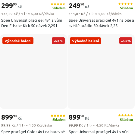
299
249
90
90
Kč
Kč
Skladem
Skladem
Měrná cena:
Měrná cena:
133,29 Kč / 1 l
· ≈ 6,00 Kč/dávka
111,07 Kč / 1 l
· ≈ 5,00 Kč/dávka
Spee Universal prací gel 4v1 s vůní
Spee Universal prací gel 4v1 na bílé a
Deo Frische-Kick 50 dávek 2,25 l
světlé prádlo 50 dávek 2,25 l
Výhodné balení
–53 %
Výhodné balení
–53 %
899
899
90
90
Kč
Kč
Skladem
Skladem
Měrná cena:
Měrná cena:
99,99 Kč / 1 l
· ≈ 4,50 Kč/dávka
99,99 Kč / 1 l
· ≈ 4,50 Kč/dávka
Spee prací gel Color 4v1 na barevné
Spee Universal prací gel 4v1 s vůní