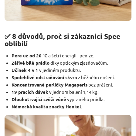
✅ 8 důvodů, proč si zákazníci Spee
oblíbili
Pere už od 20 °C
a šetří energii i peníze.
Zářivě bílé prádlo
díky optickým zjasňovačům.
Účinek 4 v 1
v jediném produktu.
Spolehlivé odstraňování skvrn
z běžného nošení.
Koncentrované perličky Megaperls
bez prášení.
19 pracích dávek
v jednom balení 1,14 kg.
Dlouhotrvající svěží vůně
vypraného prádla.
Německá kvalita značky Henkel
.