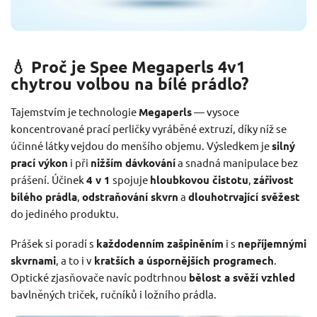
💧 Proč je Spee Megaperls 4v1
chytrou volbou na bílé prádlo?
Tajemstvím je technologie
Megaperls
— vysoce
koncentrované prací perličky vyráběné extruzí, díky níž se
účinné látky vejdou do menšího objemu. Výsledkem je
silný
prací výkon
i při
nižším dávkování
a snadná manipulace bez
prášení. Účinek
4 v 1
spojuje
hloubkovou čistotu
,
zářivost
bílého prádla
,
odstraňování skvrn
a
dlouhotrvající svěžest
do jediného produktu.
Prášek si poradí s
každodenním zašpiněním
i s
nepříjemnými
skvrnami
, a to i v
kratších a úspornějších programech
.
Optické zjasňovače navíc podtrhnou
bělost a svěží vzhled
bavlněných triček, ručníků i ložního prádla.