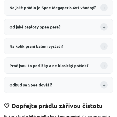
+
Na jaké prádlo je Spee Megaperls 4v1 vhodný?
+
Od jaké teploty Spee pere?
+
Na kolik praní balení vystačí?
+
Proč jsou to perličky a ne klasický prášek?
+
Odkud se Spee dováží?
🤍 Dopřejte prádlu zářivou čistotu
Pokud chcete
bílé prádlo bez kompromisů
, úsporné praní a