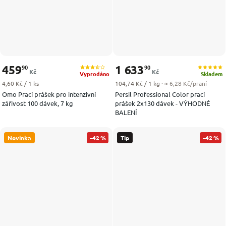
459
1 633
90
90
Kč
Kč
Vyprodáno
Skladem
Měrná cena:
Měrná cena:
4,60 Kč / 1 ks
104,74 Kč / 1 kg
· ≈ 6,28 Kč/praní
Omo Prací prášek pro intenzivní
Persil Professional Color prací
zářivost 100 dávek, 7 kg
prášek 2x130 dávek - VÝHODNÉ
BALENÍ
Novinka
–42 %
Tip
–42 %