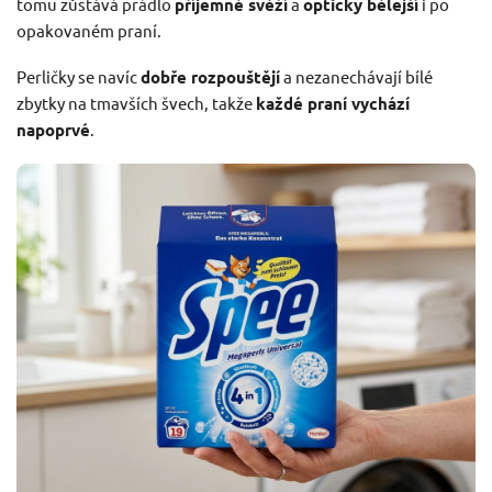
tomu zůstává prádlo
příjemně svěží
a
opticky bělejší
i po
opakovaném praní.
Perličky se navíc
dobře rozpouštějí
a nezanechávají bílé
zbytky na tmavších švech, takže
každé praní vychází
napoprvé
.