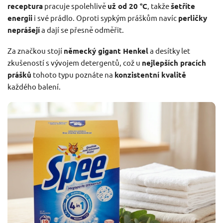
receptura
pracuje spolehlivě
už od 20 °C
, takže
šetříte
energii
i své prádlo. Oproti sypkým práškům navíc
perličky
neprášejí
a dají se přesně odměřit.
Za značkou stojí
německý gigant Henkel
a desítky let
zkušeností s vývojem detergentů, což u
nejlepších pracích
prášků
tohoto typu poznáte na
konzistentní kvalitě
každého balení.