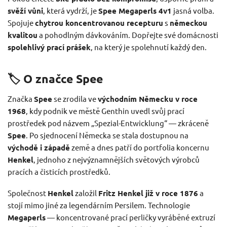
svěží vůni
, která vydrží, je
Spee Megaperls 4v1
jasná volba.
Spojuje
chytrou koncentrovanou recepturu
s
německou
kvalitou
a pohodlným dávkováním. Dopřejte své domácnosti
spolehlivý prací prášek
, na který je spolehnutí každý den.
🏷️ O značce Spee
Značka
Spee
se zrodila ve
východním Německu v roce
1968
, kdy podnik ve městě Genthin uvedl svůj prací
prostředek pod názvem „Spezial-Entwicklung“ — zkráceně
Spee
. Po sjednocení Německa se stala dostupnou na
východě i západě
země a dnes patří do portfolia koncernu
Henkel
, jednoho z nejvýznamnějších světových výrobců
pracích a čisticích prostředků.
Společnost
Henkel
založil
Fritz Henkel již v roce 1876
a
stojí mimo jiné za legendárním Persilem. Technologie
Megaperls
— koncentrované prací perličky vyráběné extruzí