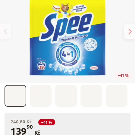
–41 %
240,80 Kč
–41 %
90
139
Kč