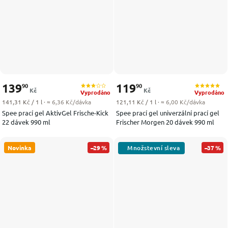
139
119
90
90
Kč
Kč
Vyprodáno
Vyprodáno
Měrná cena:
Měrná cena:
141,31 Kč / 1 l
· ≈ 6,36 Kč/dávka
121,11 Kč / 1 l
· ≈ 6,00 Kč/dávka
Spee prací gel AktivGel Frische-Kick
Spee prací gel univerzální prací gel
22 dávek 990 ml
Frischer Morgen 20 dávek 990 ml
Novinka
–29 %
–37 %