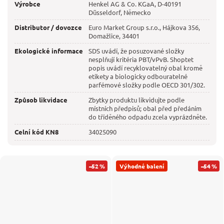
Výrobce
Henkel AG & Co. KGaA, D-40191
Düsseldorf, Německo
Distributor / dovozce
Euro Market Group s.r.o., Hájkova 356,
Domažlice, 34401
Ekologické informace
SDS uvádí, že posuzované složky
nesplňují kritéria PBT/vPvB. Shoptet
popis uvádí recyklovatelný obal kromě
etikety a biologicky odbouratelné
parfémové složky podle OECD 301/302.
Způsob likvidace
Zbytky produktu likvidujte podle
místních předpisů; obal před předáním
do tříděného odpadu zcela vyprázdněte.
Celní kód KN8
34025090
–52 %
Výhodné balení
–54 %