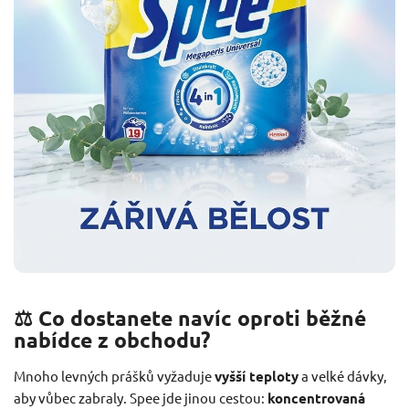
⚖️ Co dostanete navíc oproti běžné
nabídce z obchodu?
Mnoho levných prášků vyžaduje
vyšší teploty
a velké dávky,
aby vůbec zabraly. Spee jde jinou cestou:
koncentrovaná