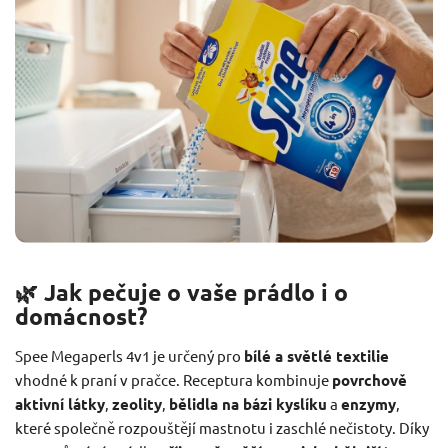
🌿 Jak pečuje o vaše prádlo i o
domácnost?
Spee Megaperls 4v1 je určený pro
bílé a světlé textilie
vhodné k praní v pračce. Receptura kombinuje
povrchově
aktivní látky
,
zeolity
,
bělidla na bázi kyslíku
a
enzymy
,
které společně rozpouštějí mastnotu i zaschlé nečistoty. Díky