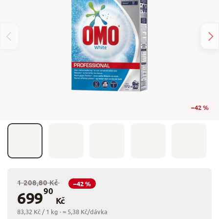
–42 %
1 208,80 Kč
–42 %
90
699
Kč
83,32 Kč / 1 kg
· ≈ 5,38 Kč/dávka