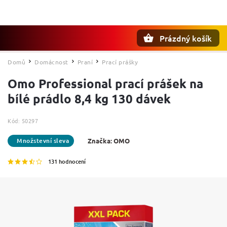
Prázdný košík
Hledat
Domů
Domácnost
Praní
Prací prášky
/
/
/
Omo Professional prací prášek na
bílé prádlo 8,4 kg 130 dávek
Kód:
50297
Značka:
OMO
131 hodnocení