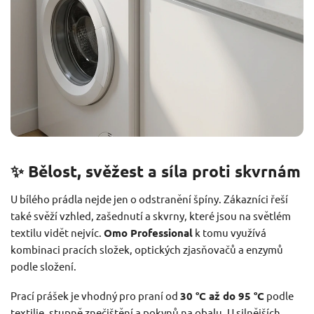
✨ Bělost, svěžest a síla proti skvrnám
U bílého prádla nejde jen o odstranění špíny. Zákazníci řeší
také svěží vzhled, zašednutí a skvrny, které jsou na světlém
textilu vidět nejvíc.
Omo Professional
k tomu využívá
kombinaci pracích složek, optických zjasňovačů a enzymů
podle složení.
Prací prášek je vhodný pro praní od
30 °C až do 95 °C
podle
textilie, stupně znečištění a pokynů na obalu. U silnějších