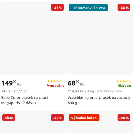
–37 %
–36 %
149
68
90
90
Kč
Kč
Vyprodáno
Skladem
Měrná cena:
Měrná cena:
146,96 Kč / 1 kg
114,83 Kč / 1 kg
· ≈ 6,89 Kč/praní
Spee Color prášek na praní
Waschkönig prací prášek na záclony
Megaperls 17 dávek
600 g
Akce
–42 %
Výhodné balení
–48 %