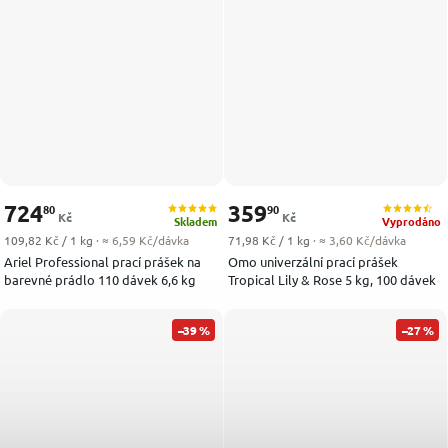
724
359
80
90
Kč
Kč
Skladem
Vyprodáno
Měrná cena:
Měrná cena:
109,82 Kč / 1 kg
· ≈ 6,59 Kč/dávka
71,98 Kč / 1 kg
· ≈ 3,60 Kč/dávka
Ariel Professional prací prášek na
Omo univerzální prací prášek
barevné prádlo 110 dávek 6,6 kg
Tropical Lily & Rose 5 kg, 100 dávek
–39 %
–27 %