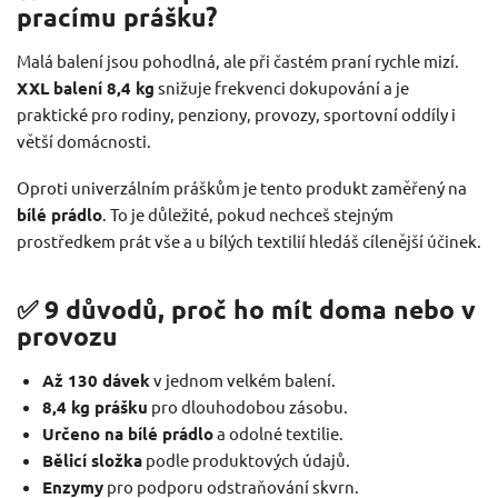
pracímu prášku?
Malá balení jsou pohodlná, ale při častém praní rychle mizí.
XXL balení 8,4 kg
snižuje frekvenci dokupování a je
praktické pro rodiny, penziony, provozy, sportovní oddíly i
větší domácnosti.
Oproti univerzálním práškům je tento produkt zaměřený na
bílé prádlo
. To je důležité, pokud nechceš stejným
prostředkem prát vše a u bílých textilií hledáš cílenější účinek.
✅ 9 důvodů, proč ho mít doma nebo v
provozu
Až 130 dávek
v jednom velkém balení.
8,4 kg prášku
pro dlouhodobou zásobu.
Určeno na bílé prádlo
a odolné textilie.
Bělicí složka
podle produktových údajů.
Enzymy
pro podporu odstraňování skvrn.