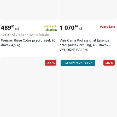
489
1 070
90
90
Vyprodáno
Kč
Kč
Skladem
Měrná cena:
108,87 Kč / 1 kg
· ≈ 5,44 Kč/dávka
Weisser Riese Color prací prášek 90
Vizir Gama Professional Essential
dávek 4,5 kg
prací prášek 2x15 kg, 460 dávek -
VÝHODNÉ BALENÍ
–44 %
–36 %