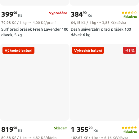
399
384
90
90
Vyprodáno
Kč
Kč
Skladem
Měrná cena:
Měrná cena:
79,98 Kč / 1 kg
· ≈ 4,00 Kč/praní
64,15 Kč / 1 kg
· ≈ 3,85 Kč/dávka
Surf prací prášek Fresh Lavender 100
Dash univerzální prací prášek 100
dávek, 5 kg
dávek 6 kg
Výhodné balení
Výhodné balení
–41 %
819
1 355
90
20
Skladem
Kč
Kč
Skladem
Měrná cena:
Měrná cena:
80,38 Kč / 1 kg
· ≈ 4,82 Kč/dávka
102,67 Kč / 1 kg
· ≈ 6,16 Kč/dávka