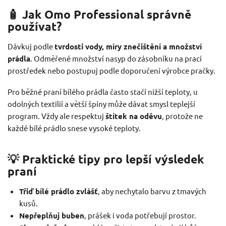
🧴 Jak Omo Professional správně
používat?
Dávkuj podle
tvrdosti vody, míry znečištění a množství
prádla
. Odměřené množství nasyp do zásobníku na prací
prostředek nebo postupuj podle doporučení výrobce pračky.
Pro běžné praní bílého prádla často stačí nižší teploty, u
odolných textilií a větší špíny může dávat smysl teplejší
program. Vždy ale respektuj
štítek na oděvu
, protože ne
každé bílé prádlo snese vysoké teploty.
💡 Praktické tipy pro lepší výsledek
praní
Třiď bílé prádlo zvlášť
, aby nechytalo barvu z tmavých
kusů.
Nepřeplňuj buben
, prášek i voda potřebují prostor.