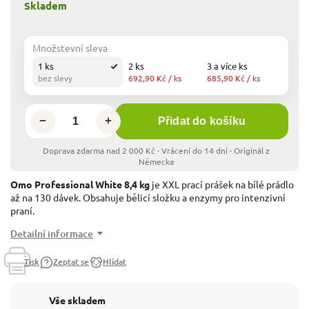
Skladem
Množstevní sleva
1 ks
2 ks
3 a více ks
bez slevy
692,90 Kč
/ ks
685,90 Kč
/ ks
−
+
Přidat do košíku
Omo Professional White 8,4 kg
je XXL prací prášek na bílé prádlo
až na 130 dávek. Obsahuje bělicí složku a enzymy pro intenzivní
praní.
Detailní informace
Tisk
Zeptat se
Hlídat
Vše skladem