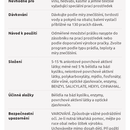
Nevhodné pro
vlnu, hedvábí, kašmír a jemné textilie
vyžadující speciální prací prostředek
Dávkování
Dávkujte podle míry znečištění, tvrdosti
vody a pokynů na obalu; balení vystačí
přibližně na 130 pracích dávek.
Návod k použití
Odměřené množství prášku nasypte do
zásobníku na prací prostředek nebo
podle doporučení výrobce pračky. Zvolte
program podle typu prádla, teploty a
míry znečištění.
Složení
5-15 % aniontové povrchově aktivní
látky; méně než 5 % bělidla na bázi
kyslíku, neiontové povrchově aktivní
látky, polykarboxyláty, mýdlo, fosfonáty;
dále vůně, optické zjasňovače, enzymy,
BENZYL SALICYLATE, HEXYL CINNAMAL.
Účinné složky
Bělidla na bázi kyslíku, enzymy,
povrchově aktivní látky a optické
zjasňovače.
Bezpečnostní
VAROVÁNÍ. Způsobuje vážné podráždění
upozornění
očí. Je-li nutná lékařská pomoc, mějte po
ruce obal nebo štítek výrobku.
Uchovávejte mimo dosah dětí. Při požití