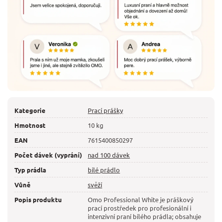
Kategorie
Prací prášky
Hmotnost
10 kg
EAN
7615400850297
Počet dávek (vyprání)
nad 100 dávek
Typ prádla
bílé prádlo
Vůně
svěží
Popis produktu
Omo Professional White je práškový
prací prostředek pro profesionální i
intenzivní praní bílého prádla; obsahuje