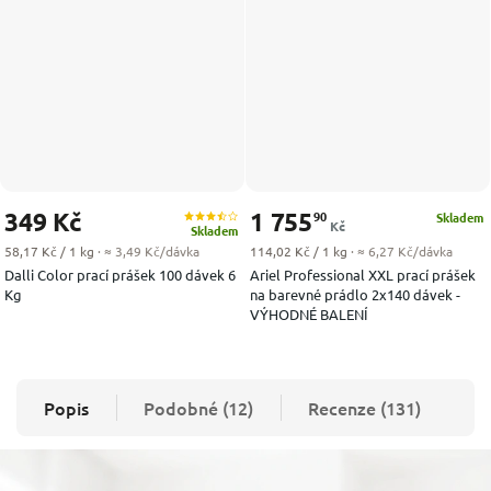
349 Kč
1 755
90
Skladem
Kč
Skladem
Měrná cena:
Měrná cena:
58,17 Kč / 1 kg
· ≈ 3,49 Kč/dávka
114,02 Kč / 1 kg
· ≈ 6,27 Kč/dávka
Dalli Color prací prášek 100 dávek 6
Ariel Professional XXL prací prášek
Kg
na barevné prádlo 2x140 dávek -
VÝHODNÉ BALENÍ
Popis
Podobné (12)
Recenze (131)