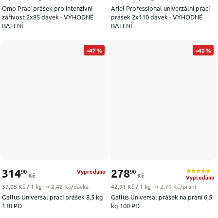
Omo Prací prášek pro intenzivní
Ariel Professional univerzální prací
zářivost 2x85 dávek - VÝHODNÉ
prášek 2x110 dávek - VÝHODNÉ
BALENÍ
BALENÍ
–47 %
–42 %
314
278
90
90
Vyprodáno
Kč
Kč
Vyprodáno
Měrná cena:
Měrná cena:
37,05 Kč / 1 kg
· ≈ 2,42 Kč/dávka
42,91 Kč / 1 kg
· ≈ 2,79 Kč/praní
Gallus Universal prací prášek 8,5 kg
Gallus Universal prášek na praní 6,5
130 PD
kg 100 PD