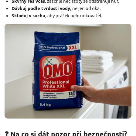
Skvrny řeš včas
, zaschlé nečistoty se odstraňují hůř.
Dávkuj podle tvrdosti vody
, ne jen od oka.
Skladuj v suchu
, aby prášek nehrudkovatěl.
❓ Na co si dát pozor při bezpečnosti?