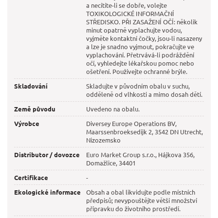
a necítíte-li se dobře, volejte
TOXIKOLOGICKÉ INFORMAČNÍ
STŘEDISKO. PŘI ZASAŽENÍ OČÍ: několik
minut opatrně vyplachujte vodou,
vyjměte kontaktní čočky, jsou-li nasazeny
a lze je snadno vyjmout, pokračujte ve
vyplachování. Přetrvává-li podráždění
očí, vyhledejte lékařskou pomoc nebo
ošetření. Používejte ochranné brýle.
Skladování
Skladujte v původním obalu v suchu,
odděleně od vlhkosti a mimo dosah dětí.
Země původu
Uvedeno na obalu.
Výrobce
Diversey Europe Operations BV,
Maarssenbroeksedijk 2, 3542 DN Utrecht,
Nizozemsko
Distributor / dovozce
Euro Market Group s.r.o., Hájkova 356,
Domažlice, 34401
Certifikace
-
Ekologické informace
Obsah a obal likvidujte podle místních
předpisů; nevypouštějte větší množství
přípravku do životního prostředí.