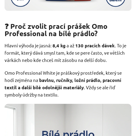
❓ Proč zvolit prací prášek Omo
Professional na bílé prádlo?
Hlavní výhoda je jasná:
8,4 kg
a až
130 pracích dávek
. To je
formát, který dává smysl tam, kde se pere často, ve větších
várkách nebo kde chceš mít zásobu na delší dobu.
Omo Professional White je práškový prostředek, který se
hodí zejména na
bavlnu, ručníky, ložní prádlo, pracovní
textil a další bílé odolnější materiály
. Vždy se ale řiď
symboly údržby na textilu.