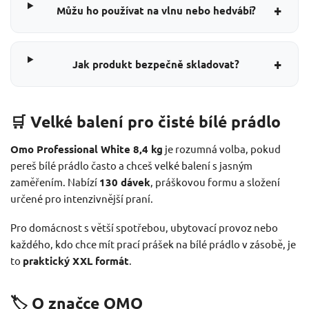
+
Můžu ho používat na vlnu nebo hedvábí?
+
Jak produkt bezpečně skladovat?
🛒 Velké balení pro čisté bílé prádlo
Omo Professional White 8,4 kg
je rozumná volba, pokud
pereš bílé prádlo často a chceš velké balení s jasným
zaměřením. Nabízí
130 dávek
, práškovou formu a složení
určené pro intenzivnější praní.
Pro domácnost s větší spotřebou, ubytovací provoz nebo
každého, kdo chce mít prací prášek na bílé prádlo v zásobě, je
to
praktický XXL formát
.
🏷️ O značce OMO