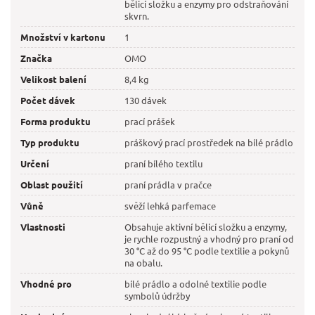
bělicí složku a enzymy pro odstraňování
skvrn.
Množství v kartonu
1
Značka
OMO
Velikost balení
8,4 kg
Počet dávek
130 dávek
Forma produktu
prací prášek
Typ produktu
práškový prací prostředek na bílé prádlo
Určení
praní bílého textilu
Oblast použití
praní prádla v pračce
Vůně
svěží lehká parfemace
Vlastnosti
Obsahuje aktivní bělicí složku a enzymy,
je rychle rozpustný a vhodný pro praní od
30 °C až do 95 °C podle textilie a pokynů
na obalu.
Vhodné pro
bílé prádlo a odolné textilie podle
symbolů údržby