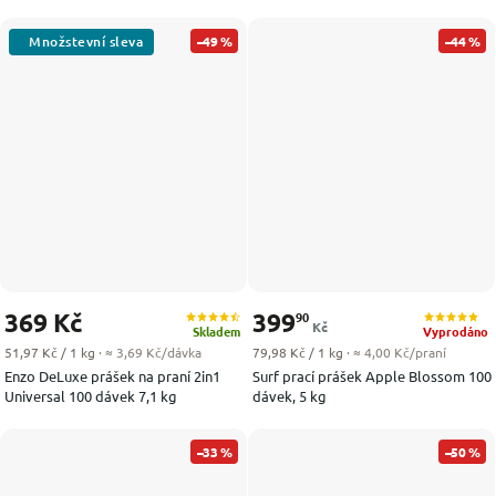
–49 %
–44 %
369 Kč
399
90
Kč
Skladem
Vyprodáno
Měrná cena:
Měrná cena:
51,97 Kč / 1 kg
· ≈ 3,69 Kč/dávka
79,98 Kč / 1 kg
· ≈ 4,00 Kč/praní
Enzo DeLuxe prášek na praní 2in1
Surf prací prášek Apple Blossom 100
Universal 100 dávek 7,1 kg
dávek, 5 kg
–33 %
–50 %