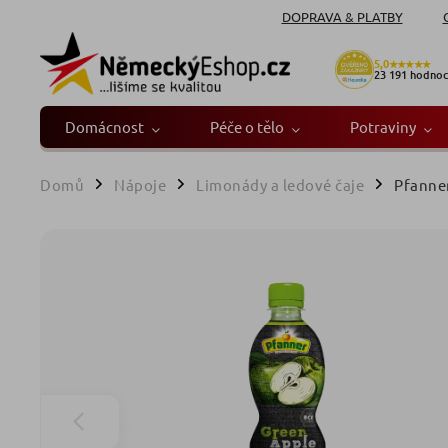
DOPRAVA & PLATBY
5,0
★★★★★
23 191
hodnoc
Domácnost
Péče o tělo
Potraviny
Domů
Nápoje
Limonády a ledové čaje
Pfanner
/
/
/
Pfanner Refresh Vita Z
1 hodnocení
Kód:
67935