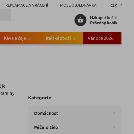
REKLAMACE A VRÁCENÍ
MOJE OBJEDNÁVKA
CZK
Nákupní košík
Prázdný košík
Káva a čaje
Italské zboží
Vánoce 2026
Gr
ka:
Pfanner
l
je
itaminy
Kategorie
Domácnost
Péče o tělo