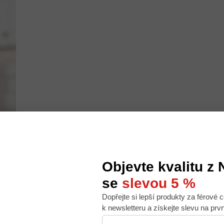
Objevte kvalitu z
se
slevou 5 %
Dopřejte si lepší produkty za férové c
 nabídku na míru, ale abychom to zvládli, používáme k
k newsletteru a získejte slevu na prv
. Používáním tohoto webu s tím souhlasíte.