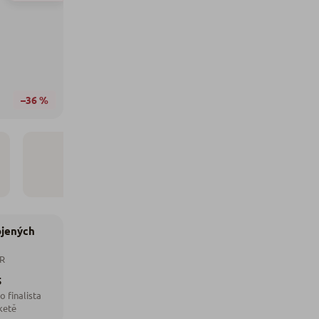
–36 %
ojených
ČR
5
o finalista
ketě