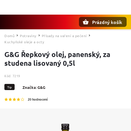
Prázdný košík
Hledat
Domů
Potraviny
Přísady na vaření a pečení
/
/
/
Kuchyňské oleje a octy
G&G Řepkový olej, panenský, za
studena lisovaný 0,5l
Kód:
7219
Tip
Značka:
G&G
20 hodnocení