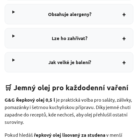
+
Obsahuje alergeny?
+
Lze ho zahřívat?
+
Jak velké je balení?
🛒 Jemný olej pro každodenní vaření
G&G Řepkový olej 0,5 l
je praktická volba pro saláty, zálivky,
pomazánky i šetrnou kuchyňskou přípravu. Díky jemné chuti
zapadne do receptů, kde nechceš, aby olej přehlušil ostatní
suroviny.
Pokud hledáš
řepkový olej lisovaný za studena
v menší