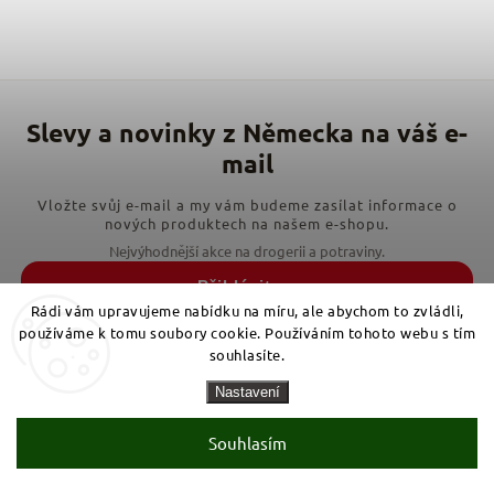
Vložte svůj e-mail a my vám budeme zasílat informace o
nových produktech na našem e-shopu.
Přihlásit se
Rádi vám upravujeme nabídku na míru, ale abychom to zvládli,
používáme k tomu soubory cookie. Používáním tohoto webu s tím
E-mail
souhlasíte.
Souhlasím s
Nastavení
podmínkami zpracování osobních údajů
Souhlasím
Informace pro vás