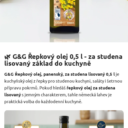
🌿 G&G Řepkový olej 0,5 l - za studena
lisovaný základ do kuchyně
G&G Řepkový olej, panenský, za studena lisovaný 0,5 l
je
kuchyňský olej z řepky pro studenou kuchyni, saláty i šetrnou
přípravu pokrmů. Pokud hledáš
řepkový olej za studena
lisovaný
s jemným charakterem, tahle německá lahev je
praktická volba do každodenní kuchyně.