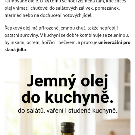
rafinované oleje. Díky tomu se hodí zejména tam, kde chceš
olej vnímat i chuťově: do salátových zálivek, pomazánek,
marinád nebo na dochucení hotových jídel.
Řepkový olej má přirozeně jemnou chuť, takže nepřebíjí
ostatní suroviny. V kuchyni se dobře kombinuje se zeleninou,
bylinkami, octem, hořčicí i pečivem, a proto je
univerzální pro
slaná jídla
.