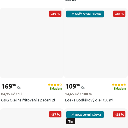
–19 %
–38 %
169
109
90
90
Kč
Kč
Skladem
Skladem
Měrná cena:
Měrná cena:
84,95 Kč / 1 l
14,65 Kč / 100 ml
G&G Olej na fritování a pečení 2l
Edeka Bodlákový olej 750 ml
–37 %
–28 %
Tip