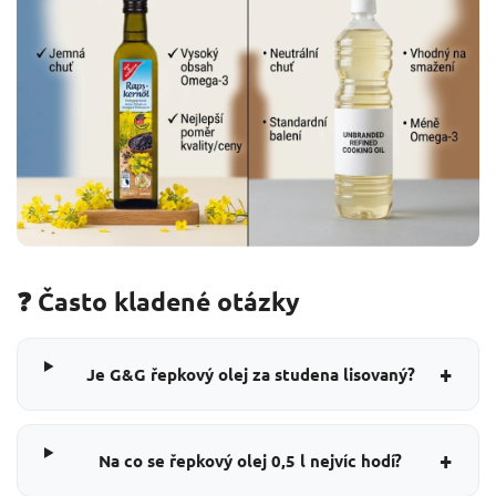
❓ Často kladené otázky
+
Je G&G řepkový olej za studena lisovaný?
+
Na co se řepkový olej 0,5 l nejvíc hodí?