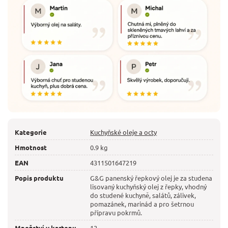
Kategorie
Kuchyňské oleje a octy
Hmotnost
0.9 kg
EAN
4311501647219
Popis produktu
G&G panenský řepkový olej je za studena
lisovaný kuchyňský olej z řepky, vhodný
do studené kuchyně, salátů, zálivek,
pomazánek, marinád a pro šetrnou
přípravu pokrmů.
Množství v kartonu
12