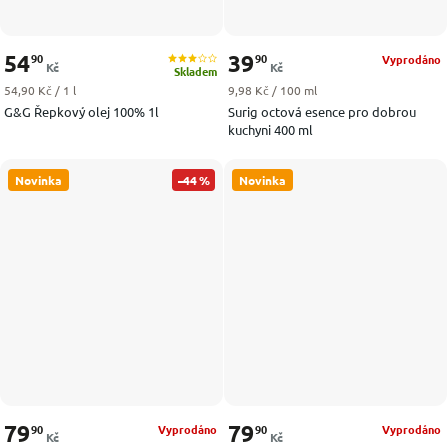
54
39
90
90
Vyprodáno
Kč
Kč
Skladem
Měrná cena:
Měrná cena:
54,90 Kč / 1 l
9,98 Kč / 100 ml
G&G Řepkový olej 100% 1l
Surig octová esence pro dobrou
kuchyni 400 ml
Novinka
–44 %
Novinka
79
79
90
90
Vyprodáno
Vyprodáno
Kč
Kč