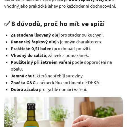
vhodný jako praktická lahev pro každodenní dochucování.
✅ 8 důvodů, proč ho mít ve spíži
Za studena lisovaný olej
pro studenou kuchyni.
Panenský řepkový olej
s jemným charakterem.
Praktické 0,5l balení
pro domácí použití.
Vhodný do salátů
, zálivek a pomazánek.
Použitelný při šetrném vaření
podle doporučení na
obalu.
Jemná chuť
, která nepřebíjí suroviny.
Značka G&G
z německého sortimentu EDEKA.
Dobrá zásoba
pro rychlé domácí vaření.