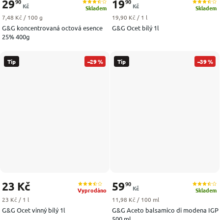
29
19
90
90
Kč
Kč
Skladem
Skladem
Měrná cena:
Měrná cena:
7,48 Kč / 100 g
19,90 Kč / 1 l
G&G koncentrovaná octová esence
G&G Ocet bílý 1l
25% 400g
Tip
–29 %
Tip
–39 %
23 Kč
59
90
Kč
Vyprodáno
Skladem
Měrná cena:
Měrná cena:
23 Kč / 1 l
11,98 Kč / 100 ml
G&G Ocet vinný bílý 1l
G&G Aceto balsamico di modena IGP
500 ml