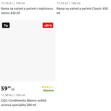
Měrná cena:
Měrná cena:
17,76 Kč / 100 ml
17,76 Kč / 100 ml
Rama na vaření a pečení s máslovou
Rama na vaření a pečení Classic 450
notou 450 ml
ml
Tip
–39 %
59
90
Kč
Skladem
Měrná cena:
11,98 Kč / 100 ml
G&G Condimento Bianco světlá
octová specialita 500 ml