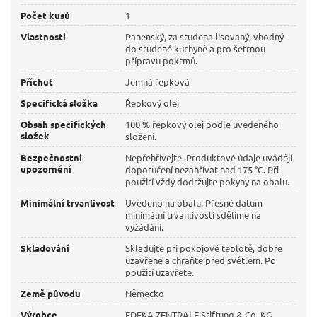
Počet kusů
1
Vlastnosti
Panenský, za studena lisovaný, vhodný
do studené kuchyně a pro šetrnou
přípravu pokrmů.
Příchuť
Jemná řepková
Specifická složka
Řepkový olej
Obsah specifických
100 % řepkový olej podle uvedeného
složek
složení.
Bezpečnostní
Nepřehřívejte. Produktové údaje uvádějí
upozornění
doporučení nezahřívat nad 175 °C. Při
použití vždy dodržujte pokyny na obalu.
Minimální trvanlivost
Uvedeno na obalu. Přesné datum
minimální trvanlivosti sdělíme na
vyžádání.
Skladování
Skladujte při pokojové teplotě, dobře
uzavřené a chraňte před světlem. Po
použití uzavřete.
Země původu
Německo
Výrobce
EDEKA ZENTRALE Stiftung & Co. KG,