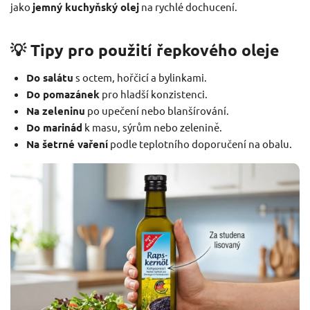
jako
jemný kuchyňský olej
na rychlé dochucení.
💡 Tipy pro použití řepkového oleje
Do salátu
s octem, hořčicí a bylinkami.
Do pomazánek
pro hladší konzistenci.
Na zeleninu
po upečení nebo blanšírování.
Do marinád
k masu, sýrům nebo zelenině.
Na šetrné vaření
podle teplotního doporučení na obalu.