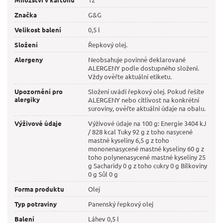
Značka
G&G
Velikost balení
0,5 l
Složení
Řepkový olej.
Alergeny
Neobsahuje povinně deklarované
ALERGENY podle dostupného složení.
Vždy ověřte aktuální etiketu.
Upozornění pro
Složení uvádí řepkový olej. Pokud řešíte
alergiky
ALERGENY nebo citlivost na konkrétní
suroviny, ověřte aktuální údaje na obalu.
Výživové údaje
Výživové údaje na 100 g: Energie 3404 kJ
/ 828 kcal Tuky 92 g z toho nasycené
mastné kyseliny 6,5 g z toho
mononenasycené mastné kyseliny 60 g z
toho polynenasycené mastné kyseliny 25
g Sacharidy 0 g z toho cukry 0 g Bílkoviny
0 g Sůl 0 g
Forma produktu
Olej
Typ potraviny
Panenský řepkový olej
Balení
Láhev 0,5 l