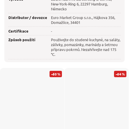
New-York-Ring 6, 22297 Hamburg,
Německo
Distributor / dovozce
Euro Market Group s.r.o., Hájkova 356,
Domažlice, 34401
Certifikace
-
Způsob použití
Používejte do studené kuchyně, na saláty,
zálivky, pomazánky, marinády a šetrnou
přípravu pokrmů. Nezahřívejte nad 175
°C.
–50 %
–54 %