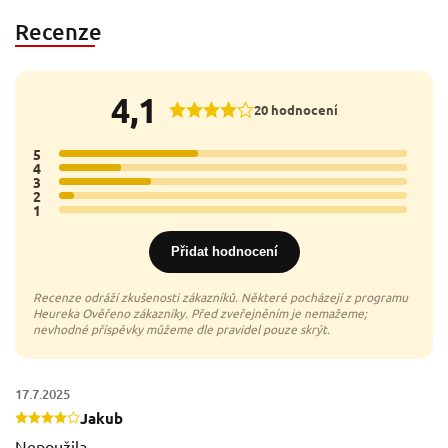
Recenze
4,1
20 hodnocení
5
9x
4
4x
3
6x
2
1x
1
0x
Přidat hodnocení
17.7.2025
Jakub
Nepoužila