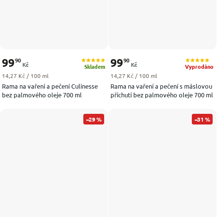
99
99
90
90
Kč
Kč
Skladem
Vyprodáno
Měrná cena:
Měrná cena:
14,27 Kč / 100 ml
14,27 Kč / 100 ml
Rama na vaření a pečení Culinesse
Rama na vaření a pečení s máslovou
bez palmového oleje 700 ml
příchutí bez palmového oleje 700 ml
–29 %
–31 %