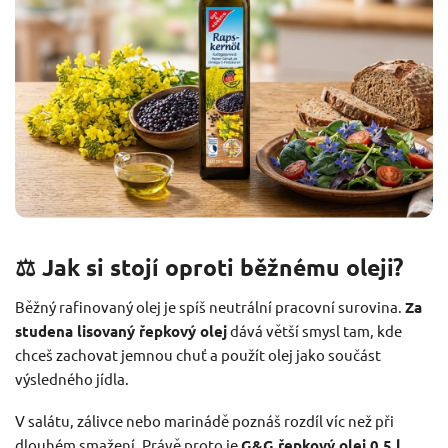
⚖️ Jak si stojí oproti běžnému oleji?
Běžný rafinovaný olej je spíš neutrální pracovní surovina.
Za
studena lisovaný řepkový olej
dává větší smysl tam, kde
chceš zachovat jemnou chuť a použít olej jako součást
výsledného jídla.
V salátu, zálivce nebo marinádě poznáš rozdíl víc než při
dlouhém smažení. Právě proto je
G&G řepkový olej 0,5 l