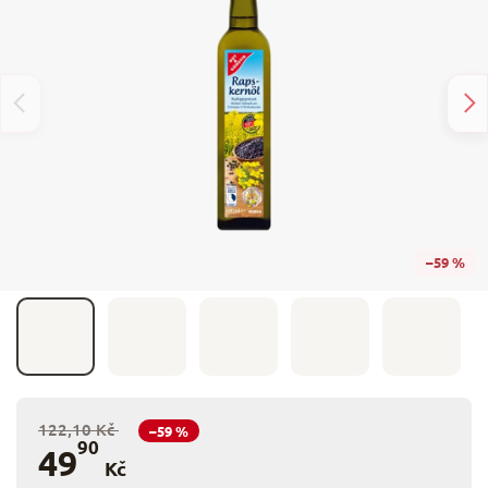
–59 %
122,10 Kč
–59 %
90
49
Kč