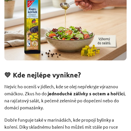
💛 Kde nejlépe vynikne?
Nejvíc ho oceníš v jídlech, kde se olej nepřekryje výraznou
omáčkou. Zkus ho do
jednoduché zálivky s octem a hořčicí
,
na rajčatový salát, k pečené zelenině po dopečení nebo do
domácí pomazánky.
Dobře funguje také v marinádách, kde propojí bylinky a
koření. Díky skladnému balení ho můžeš mít stále po ruce