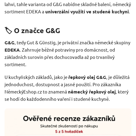
lahvi, tahle varianta od G&G nabídne skladné balení, německý
sortiment EDEKA a
univerzální využití ve studené kuchyni
.
🏷️ O značce G&G
G&G
, tedy Gut & Günstig, je privátní značka německé skupiny
EDEKA
. Zahrnuje běžné potraviny pro domácnost, od
základních surovin přes dochucovadla až po trvanlivý
sortiment.
U kuchyňských základů, jako je
řepkový olej G&G
, je důležitá
jednoduchost, dostupnost a jasné použití. Pro zákazníka
NěmeckýEshop.cz to znamená
německý řepkový olej
, který
se hodí do každodenního vaření i studené kuchyně.