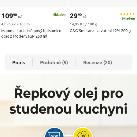
109
29
90
90
Skladem
Kč
Kč
Skladem
Měrná cena:
Měrná cena:
43,96 Kč / 100 ml
14,95 Kč / 100 g
Mamma Lucia krémový balsamico
G&G Smetana na vaření 12% 200 g
ocet z Modeny IGP 250 ml
Popis
Podobné (5)
Recenze (20)