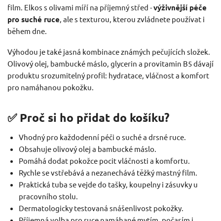
film. Elkos s olivami míří na příjemný střed -
výživnější péče
pro suché ruce
, ale s texturou, kterou zvládnete používat i
během dne.
Výhodou je také jasná kombinace známých pečujících složek.
Olivový olej, bambucké máslo, glycerin a provitamin B5 dávají
produktu srozumitelný profil: hydratace, vláčnost a komfort
pro namáhanou pokožku.
✅ Proč si ho přidat do košíku?
Vhodný pro každodenní péči o suché a drsné ruce.
Obsahuje olivový olej a bambucké máslo.
Pomáhá dodat pokožce pocit vláčnosti a komfortu.
Rychle se vstřebává a nezanechává těžký mastný film.
Praktická tuba se vejde do tašky, koupelny i zásuvky u
pracovního stolu.
Dermatologicky testovaná snášenlivost pokožky.
Příjemná volba pro ruce namáhané mytím, počasím i