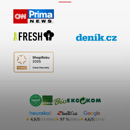
★
4,9/5
★
97 %
★
4,6/5
(18 909×)
(589×)
(537×)