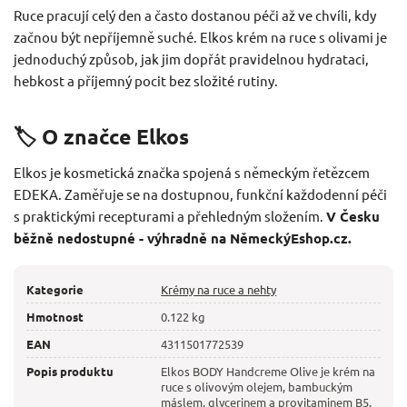
Ruce pracují celý den a často dostanou péči až ve chvíli, kdy
začnou být nepříjemně suché. Elkos krém na ruce s olivami je
jednoduchý způsob, jak jim dopřát pravidelnou hydrataci,
hebkost a příjemný pocit bez složité rutiny.
🏷️ O značce Elkos
Elkos je kosmetická značka spojená s německým řetězcem
EDEKA. Zaměřuje se na dostupnou, funkční každodenní péči
s praktickými recepturami a přehledným složením.
V Česku
běžně nedostupné - výhradně na NěmeckýEshop.cz.
Kategorie
Krémy na ruce a nehty
Hmotnost
0.122 kg
EAN
4311501772539
Popis produktu
Elkos BODY Handcreme Olive je krém na
ruce s olivovým olejem, bambuckým
máslem, glycerinem a provitaminem B5.