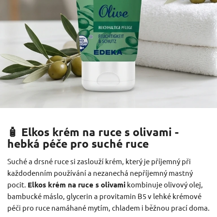
🧴 Elkos krém na ruce s olivami -
hebká péče pro suché ruce
Suché a drsné ruce si zaslouží krém, který je příjemný při
každodenním používání a nezanechá nepříjemný mastný
pocit.
Elkos krém na ruce s olivami
kombinuje olivový olej,
bambucké máslo, glycerin a provitamin B5 v lehké krémové
péči pro ruce namáhané mytím, chladem i běžnou prací doma.