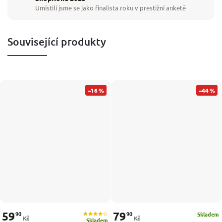
Umístili jsme se jako finalista roku v prestižní anketě
Související produkty
–16 %
–44 %
59
79
90
90
Skladem
Kč
Kč
Skladem