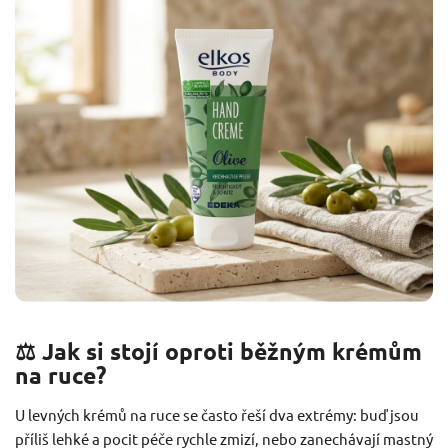
⚖️ Jak si stojí oproti běžným krémům
na ruce?
U levných krémů na ruce se často řeší dva extrémy: buď jsou
příliš lehké a pocit péče rychle zmizí, nebo zanechávají mastný