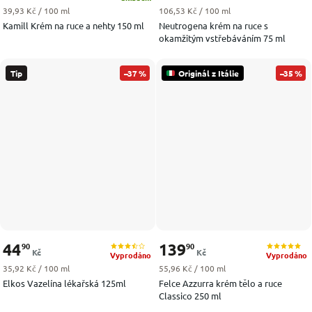
Měrná cena:
Měrná cena:
39,93 Kč / 100 ml
106,53 Kč / 100 ml
Kamill Krém na ruce a nehty 150 ml
Neutrogena krém na ruce s
okamžitým vstřebáváním 75 ml
Tip
–37 %
Originál z Itálie
–35 %
44
139
90
90
Kč
Kč
Vyprodáno
Vyprodáno
Měrná cena:
Měrná cena:
35,92 Kč / 100 ml
55,96 Kč / 100 ml
Elkos Vazelína lékařská 125ml
Felce Azzurra krém tělo a ruce
Classico 250 ml