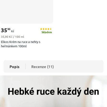
35
90
Kč
Skladem
Měrná cena:
35,90 Kč / 100 ml
Elkos Krém na ruce a nehty s
heřmánkem 100ml
Popis
Recenze (11)