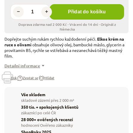
−
+
Přidat do košíku
Dopřejte suchým rukám rychlou každodenní péči.
Elkos krém na
ruce s olivami
obsahuje olivový olej, bambucké máslo, glycerin a
provitamin B5, rychle se vstřebává a nezanechává těžký mastný
film.
Detailní informace
Tisk
Zeptat se
Hlídat
Vše skladem
skladové zázemí přes 2 000 m²
350 tis. + spokojených klientů
zákazníci po celé ČR
28 000+ ověřených recenzí
hodnocení Ověřeno zákazníky
ShopRoku 2025