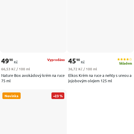
49
45
90
90
Vyprodáno
Kč
Kč
Skladem
Měrná cena:
Měrná cena:
66,53 Kč / 100 ml
36,72 Kč / 100 ml
Nature Box avokádový krém na ruce
Elkos Krém na ruce a nehty s ureou a
75 ml
jojobovým olejem 125 ml
Novinka
–23 %