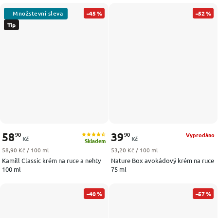
–45 %
–52 %
Tip
58
39
90
90
Vyprodáno
Kč
Kč
Skladem
Měrná cena:
Měrná cena:
58,90 Kč / 100 ml
53,20 Kč / 100 ml
Kamill Classic krém na ruce a nehty
Nature Box avokádový krém na ruce
100 ml
75 ml
–40 %
–57 %