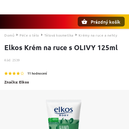
Prázdný košík
Hledat
Domů
Péče o tělo
Tělová kosmetika
Krémy na ruce a nehty
/
/
/
Elkos Krém na ruce s OLIVY 125ml
Kód:
2539
11 hodnocení
Značka:
Elkos