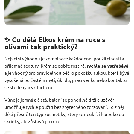
✨ Co dělá Elkos krém na ruce s
olivami tak praktický?
Největší výhodou je kombinace každodenní použitelnosti a
příjemné textury. Krém se dobře roztírá,
rychle se vstřebává
a je vhodný pro pravidelnou péči o pokožku rukou, která bývá
vysušená po častém mytí, úklidu, práci venku nebo kontaktu
se studeným vzduchem.
Vůně je jemná a čistá, balení se pohodlně drží a uzávěr
umožňuje rychlé použití bez zbytečného zdržování. To z něj
dělá přesně ten typ kosmetiky, který se neuklízí hluboko do
skříňky, ale zůstává po ruce.