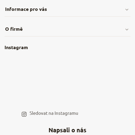
Informace pro vás
Doprava & platby
O firmě
Obchodní podmínky
O nás
Instagram
Nejčastější dotazy
Kamenná prodejna
Reklamace a vrácení
Kariéra v NěmeckýEshop.cz
Moje objednávka
Velkoobchod
Spolupráce s influencery
Blog a recepty
Staňte se naším výdejním místem
Sledovat na Instagramu
Hodnocení obchodu
Napsali o nás
Kontakty