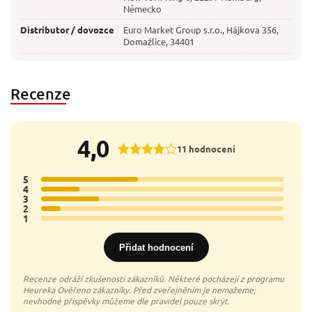
Německo
Distributor / dovozce
Euro Market Group s.r.o., Hájkova 356,
Domažlice, 34401
Recenze
4,0
11 hodnocení
5
5x
4
2x
3
3x
2
1x
1
0x
Přidat hodnocení