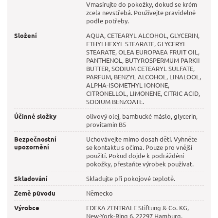
Vmasírujte do pokožky, dokud se krém
zcela nevstřebá. Používejte pravidelně
podle potřeby.
Složení
AQUA, CETEARYL ALCOHOL, GLYCERIN,
ETHYLHEXYL STEARATE, GLYCERYL
STEARATE, OLEA EUROPAEA FRUIT OIL,
PANTHENOL, BUTYROSPERMUM PARKII
BUTTER, SODIUM CETEARYL SULFATE,
PARFUM, BENZYL ALCOHOL, LINALOOL,
ALPHA-ISOMETHYL IONONE,
CITRONELLOL, LIMONENE, CITRIC ACID,
SODIUM BENZOATE.
Účinné složky
olivový olej, bambucké máslo, glycerin,
provitamin B5
Bezpečnostní
Uchovávejte mimo dosah dětí. Vyhněte
upozornění
se kontaktu s očima. Pouze pro vnější
použití. Pokud dojde k podráždění
pokožky, přestaňte výrobek používat.
Skladování
Skladujte při pokojové teplotě.
Země původu
Německo
Výrobce
EDEKA ZENTRALE Stiftung & Co. KG,
New-York-Ring 6, 22297 Hamburg,