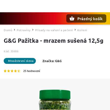
Prázdný košík
Hledat
Domů
Potraviny
Přísady na vaření a pečení
Koření
/
/
/
G&G Pažitka - mrazem sušená 12,5g
Kód:
30686
Značka:
G&G
25 hodnocení