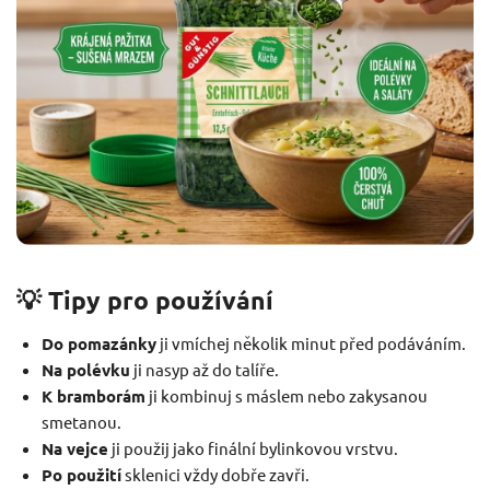
💡 Tipy pro používání
Do pomazánky
ji vmíchej několik minut před podáváním.
Na polévku
ji nasyp až do talíře.
K bramborám
ji kombinuj s máslem nebo zakysanou
smetanou.
Na vejce
ji použij jako finální bylinkovou vrstvu.
Po použití
sklenici vždy dobře zavři.