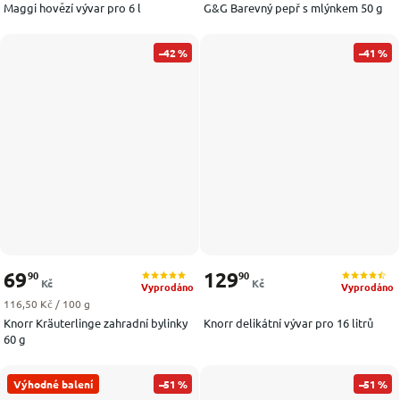
Maggi hovězí vývar pro 6 l
G&G Barevný pepř s mlýnkem 50 g
–42 %
–41 %
69
129
90
90
Kč
Kč
Vyprodáno
Vyprodáno
Měrná cena:
116,50 Kč / 100 g
Knorr Kräuterlinge zahradní bylinky
Knorr delikátní vývar pro 16 litrů
60 g
Výhodné balení
–51 %
–51 %