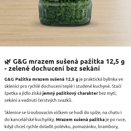
🌿 G&G mrazem sušená pažitka 12,5 g
- zelené dochucení bez sekání
G&G Pažitka mrazem sušená 12,5 g
je praktická bylinka ve
sklenici pro rychlé dochucení teplé i studené kuchyně. Stačí
špetka a jídlo získá
jemný pažitkový charakter
bez mytí,
sekání a vadnutí čerstvých svazků.
Sklenice se šroubovacím víčkem se hodí do spíže, na chatu i
do kancelářské kuchyňky.
Mrazem sušená pažitka
je po ruce,
když chceš rychle doladit polévku, pomazánku, brambory,