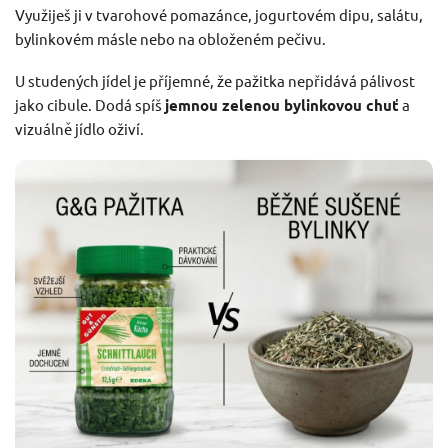
Využiješ ji v tvarohové pomazánce, jogurtovém dipu, salátu,
bylinkovém másle nebo na obloženém pečivu.
U studených jídel je příjemné, že pažitka nepřidává pálivost
jako cibule. Dodá spíš
jemnou zelenou bylinkovou chuť
a
vizuálně jídlo oživí.