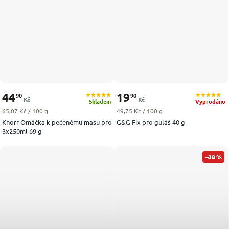
44
19
90
90
Kč
Kč
Skladem
Vyprodáno
Měrná cena:
Měrná cena:
65,07 Kč / 100 g
49,75 Kč / 100 g
Knorr Omáčka k pečenému masu pro
G&G Fix pro guláš 40 g
3x250ml 69 g
–38 %