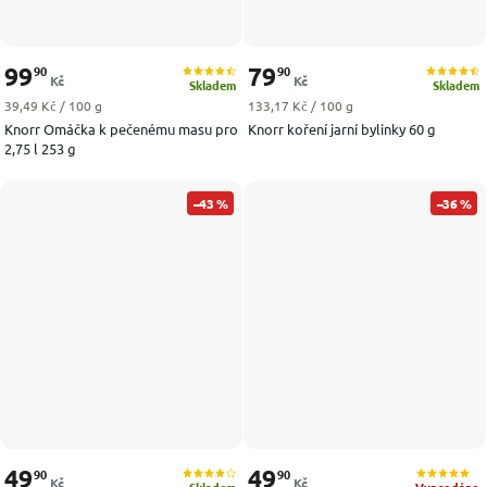
99
79
90
90
Kč
Kč
Skladem
Skladem
Měrná cena:
Měrná cena:
39,49 Kč / 100 g
133,17 Kč / 100 g
Knorr Omáčka k pečenému masu pro
Knorr koření jarní bylinky 60 g
2,75 l 253 g
–43 %
–36 %
49
49
90
90
Kč
Kč