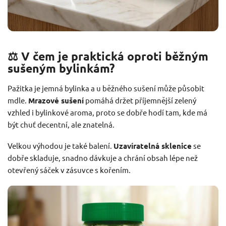
⚖️ V čem je praktická oproti běžným
sušeným bylinkám?
Pažitka je jemná bylinka a u běžného sušení může působit
mdle.
Mrazové sušení
pomáhá držet příjemnější zelený
vzhled i bylinkové aroma, proto se dobře hodí tam, kde má
být chuť decentní, ale znatelná.
Velkou výhodou je také balení.
Uzavíratelná sklenice
se
dobře skladuje, snadno dávkuje a chrání obsah lépe než
otevřený sáček v zásuvce s kořením.