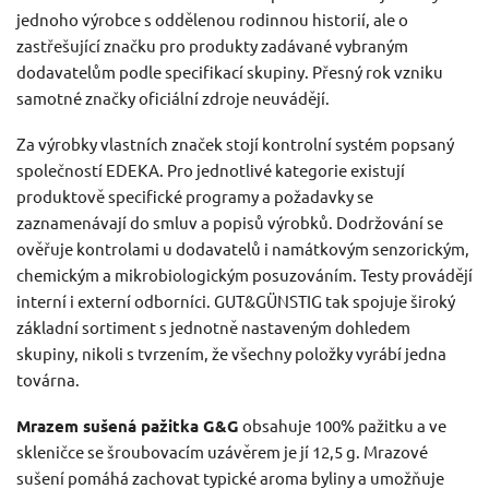
jednoho výrobce s oddělenou rodinnou historií, ale o
zastřešující značku pro produkty zadávané vybraným
dodavatelům podle specifikací skupiny. Přesný rok vzniku
samotné značky oficiální zdroje neuvádějí.
Za výrobky vlastních značek stojí kontrolní systém popsaný
společností EDEKA. Pro jednotlivé kategorie existují
produktově specifické programy a požadavky se
zaznamenávají do smluv a popisů výrobků. Dodržování se
ověřuje kontrolami u dodavatelů i namátkovým senzorickým,
chemickým a mikrobiologickým posuzováním. Testy provádějí
interní i externí odborníci. GUT&GÜNSTIG tak spojuje široký
základní sortiment s jednotně nastaveným dohledem
skupiny, nikoli s tvrzením, že všechny položky vyrábí jedna
továrna.
Mrazem sušená pažitka G&G
obsahuje 100% pažitku a ve
skleničce se šroubovacím uzávěrem je jí 12,5 g. Mrazové
sušení pomáhá zachovat typické aroma byliny a umožňuje