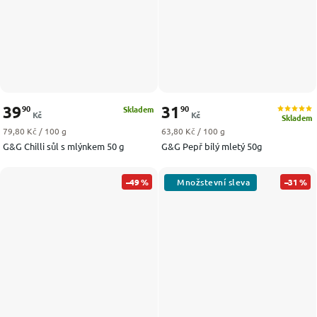
39
31
90
90
Skladem
Kč
Kč
Skladem
Měrná cena:
Měrná cena:
79,80 Kč / 100 g
63,80 Kč / 100 g
G&G Chilli sůl s mlýnkem 50 g
G&G Pepř bílý mletý 50g
–49 %
–31 %