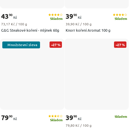
43
39
90
90
Kč
Kč
Skladem
Skladem
Měrná cena:
Měrná cena:
73,17 Kč / 100 g
39,90 Kč / 100 g
G&G Steakové koření - mlýnek 60g
Knorr koření Aromat 100 g
–27 %
–27 %
79
39
90
90
Skladem
Kč
Kč
Skladem
Měrná cena:
79,80 Kč / 100 g