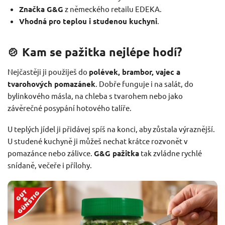
Značka G&G
z německého retailu EDEKA.
Vhodná pro teplou i studenou kuchyni
.
🍲 Kam se pažitka nejlépe hodí?
Nejčastěji ji použiješ do
polévek, brambor, vajec a
tvarohových pomazánek
. Dobře funguje i na salát, do
bylinkového másla, na chleba s tvarohem nebo jako
závěrečné posypání hotového talíře.
U teplých jídel ji přidávej spíš na konci, aby zůstala výraznější.
U studené kuchyně ji můžeš nechat krátce rozvonět v
pomazánce nebo zálivce.
G&G pažitka
tak zvládne rychlé
snídaně, večeře i přílohy.