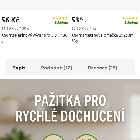
56 Kč
53
90
Kč
Skladem
Skladem
Měrná cena:
Měrná cena:
41,18 Kč / 100 g
26,95 Kč / 1 ks
Knorr zeleninový vývar pro 6,8 l, 136
Knorr smetanová omáčka 2x250ml
g
68g
Popis
Podobné (12)
Recenze (25)