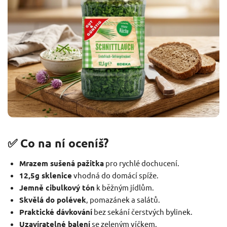
✅ Co na ní oceníš?
Mrazem sušená pažitka
pro rychlé dochucení.
12,5g sklenice
vhodná do domácí spíže.
Jemně cibulkový tón
k běžným jídlům.
Skvělá do polévek
, pomazánek a salátů.
Praktické dávkování
bez sekání čerstvých bylinek.
Uzavíratelné balení
se zeleným víčkem.