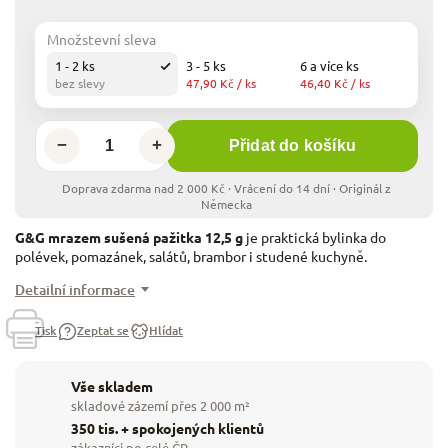
Množstevní sleva
1 - 2 ks
3 - 5 ks
6 a více ks
bez slevy
47,90 Kč
/ ks
46,40 Kč
/ ks
−
+
Přidat do košíku
G&G mrazem sušená pažitka 12,5 g
je praktická bylinka do
polévek, pomazánek, salátů, brambor i studené kuchyně.
Detailní informace
Tisk
Zeptat se
Hlídat
Vše skladem
skladové zázemí přes 2 000 m²
350 tis. + spokojených klientů
zákazníci po celé ČR