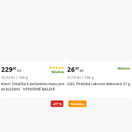
229
26
90
90
Skladem
Kč
Kč
Skladem
Měrná cena:
Měrná cena:
55,53 Kč / 100 g
47,19 Kč / 100 g
Knorr Omáčka k pečenému masu pro
G&G Pirátská cukrová dekorace 57 g
6x3x250ml - VÝHODNÉ BALENÍ
–27 %
Novinka