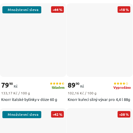
–44 %
–18 %
79
89
90
90
Kč
Kč
Skladem
Vyprodáno
Měrná cena:
Měrná cena:
133,17 Kč / 100 g
102,16 Kč / 100 g
Knorr italské bylinky v dóze 60 g
Knorr kuřecí silný vývar pro 4,4 l 88g
–42 %
–38 %