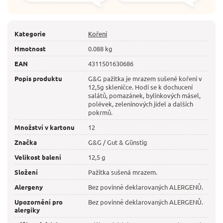
Kategorie
Koření
Hmotnost
0.088 kg
EAN
4311501630686
Popis produktu
G&G pažitka je mrazem sušené koření v
12,5g skleničce. Hodí se k dochucení
salátů, pomazánek, bylinkových másel,
polévek, zeleninových jídel a dalších
pokrmů.
Množství v kartonu
12
Značka
G&G / Gut & Günstig
Velikost balení
12,5 g
Složení
Pažitka sušená mrazem.
Alergeny
Bez povinně deklarovaných ALERGENŮ.
Upozornění pro
Bez povinně deklarovaných ALERGENŮ.
alergiky