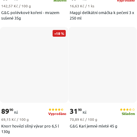
Skladem
Vyprodáno
Měrná cena:
Měrná cena:
142,57 Kč / 100 g
16,63 Kč / 1 ks
G&G polévkové koření - mrazem
Maggi delikátní omáčka k pečení 3 x
sušené 35g
250 ml
–18 %
89
31
90
90
Kč
Kč
Vyprodáno
Skladem
Měrná cena:
Měrná cena:
69,15 Kč / 100 g
70,89 Kč / 100 g
Knorr hovězí silný vývar pro 6,5 l
G&G Kari jemně mleté 45 g
130g