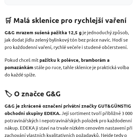
🛒 Malá sklenice pro rychlejší vaření
G&G mrazem sušená pažitka 12,5 g
je jednoduchý způsob,
jak dodat jídlu zelený bylinkový tón bez práce navíc. Hodí se
pro každodenní vaření, rychlé večeře i studené občerstvení.
Pokud chceš mít
pažitku k polévce, bramborám a
pomazánkám
stále po ruce, tahle sklenice je praktická volba
do každé spíže.
🏷️ O značce G&G
G&G je zkrácené označení privátní značky GUT&GÜNSTIG
obchodní skupiny EDEKA.
Její sortiment tvoří přibližně 3 000
potravinářských i nepotravinářských položek pro každodenní
nákup. EDEKA ji staví na trvale nízkém cenovém nastavení při
zachování vlastních kvalitativních požadavků. Nejde tedy o