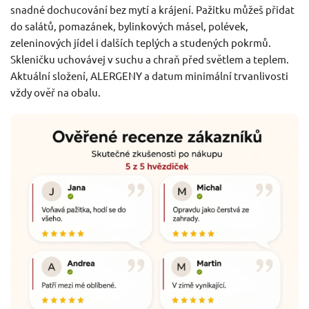
snadné dochucování bez mytí a krájení. Pažitku můžeš přidat
do salátů, pomazánek, bylinkových másel, polévek,
zeleninových jídel i dalších teplých a studených pokrmů.
Skleničku uchovávej v suchu a chraň před světlem a teplem.
Aktuální složení, ALERGENY a datum minimální trvanlivosti
vždy ověř na obalu.