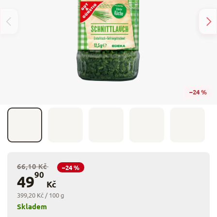
–24 %
66,10 Kč
–24 %
90
49
Kč
399,20 Kč / 100 g
Skladem