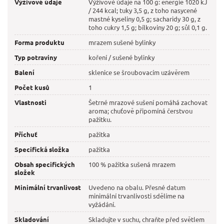
Výživové údaje
Výživové údaje na 100 g: energie 1020 kJ
/ 244 kcal; tuky 3,5 g, z toho nasycené
mastné kyseliny 0,5 g; sacharidy 30 g, z
toho cukry 1,5 g; bílkoviny 20 g; sůl 0,1 g.
Forma produktu
mrazem sušené bylinky
Typ potraviny
koření / sušené bylinky
Balení
sklenice se šroubovacím uzávěrem
Počet kusů
1
Vlastnosti
Šetrné mrazové sušení pomáhá zachovat
aroma; chuťově připomíná čerstvou
pažitku.
Příchuť
pažitka
Specifická složka
pažitka
Obsah specifických
100 % pažitka sušená mrazem
složek
Minimální trvanlivost
Uvedeno na obalu. Přesné datum
minimální trvanlivosti sdělíme na
vyžádání.
Skladování
Skladujte v suchu, chraňte před světlem