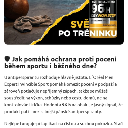
🛡️ Jak pomáhá ochrana proti pocení
během sportu i běžného dne?
U antiperspirantu rozhoduje hlavně jistota. L´Oréal Men
Expert Invincible Sport pomáhá omezit pocení v podpaží a
zároveň potlačuje nepříjemný zápach, takže se můžeš
soustředit na výkon, schůzky nebo cestu domů, ne na
kontrolování trička. Hodnota
96 h
na obalu je jasný signál, že
produkt patří mezi silnější pánské antiperspiranty.
Nejlépe funguje při aplikaci na čistou a suchou pokožku. Stačí