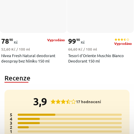
78
99
90
90
Vyprodáno
Kč
Kč
Vyprodáno
Měrná cena:
Měrná cena:
52,60 Kč / 100 ml
66,60 Kč / 100 ml
Nivea Fresh Natural deodorant
Tesori d'Oriente Muschio Bianco
deospray bez hliníku 150 ml
Deodorant 150 ml
Recenze
3,9
17 hodnocení
5
7x
4
4x
3
4x
2
2x
1