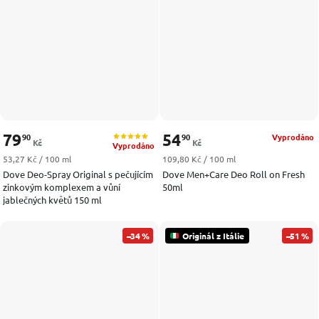
79
54
90
90
Vyprodáno
Kč
Kč
Vyprodáno
Měrná cena:
Měrná cena:
53,27 Kč / 100 ml
109,80 Kč / 100 ml
Dove Deo-Spray Original s pečujícím
Dove Men+Care Deo Roll on Fresh
zinkovým komplexem a vůní
50ml
jablečných květů 150 ml
–34 %
Originál z Itálie
–51 %