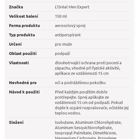
Značka
L'Oréal Men Expert
Velikost balení
150 ml
Forma produktu
aerosolový sprej
Typ produktu
antiperspirant
Určení
pro muže
Oblast použití
podpaží
Vlastnosti
dlouhotrvající ochrana proti pocení a
zápachu, vhodné při fyzické aktivitě,
aplikace ze vzdálenosti 15 cm
Nevhodné pro
oči a podrážděnou pokožku
Návod k použití
Před každým použitím dobře
protřepejte. Sprej aplikujte ze
vzdálenosti 15 cm od podpaží. Pokud
dojde k ucpání rozprašovače, očistěte jej
teplou vodou.
Složení
Isobutane, Aluminum Chlorohydrate,
Aluminum Sesquichlorohydrate,
Isopropyl Palmitate, Dimethicone,
Magnesium Carbonate, Propylene