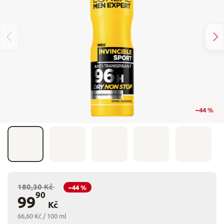
–44 %
180,30 Kč
–44 %
90
99
Kč
66,60 Kč / 100 ml