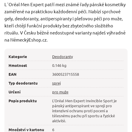
L´Oréal Men Expert patří mezi známé řady pánské kosmetiky
zaměřené na praktickou každodenní péči. Nabízí sprchové
gely, deodoranty, antiperspiranty i pleťovou péči pro muže,
kteří chtějí funkční produkty bez zbytečného složitého
rituálu. V Česku běžně nedostupné varianty najdeš výhradně
na NěmeckýEshop.cz.
Kategorie
Deodoranty
Hmotnost
0.146 kg
EAN
3600523715558
Typ deodorantu
sprej
Určení
pro muže
Popis produktu
L'Oréal Men Expert Invincible Sport je
pánský antiperspirant ve spreji pro
intenzivní ochranu proti pocení a
tělesnému pachu při sportu a fyzické
aktivitě.
Množství v kartonu
6