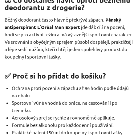
⚖️ Co dostaneš navíc oproti běžnému
deodorantu z drogerie?
Běžný deodorant často hlavně překrývá zápach.
Pánský
antiperspirant L´Oréal Men Expert
jde dál: cílí na pocení,
hodí se pro aktivní režim a má výraznější sportovní charakter.
Ve srovnání s obyčejným sprejem působí dospěleji, praktičtěji
a lépe sedí mužům, kteří chtějí jeden spolehlivý produkt do
koupelny i sportovní tašky.
✅ Proč si ho přidat do košíku?
Ochrana proti pocení a zápachu až 96 hodin podle údajů
na obalu.
Sportovní vůně vhodná do práce, na cestování i po
tréninku.
Aerosolový sprej se rychle a rovnoměrně aplikuje.
Formule bez alkoholu pro každodenní používání.
Praktické balení 150 ml do koupelny i sportovní tašky.