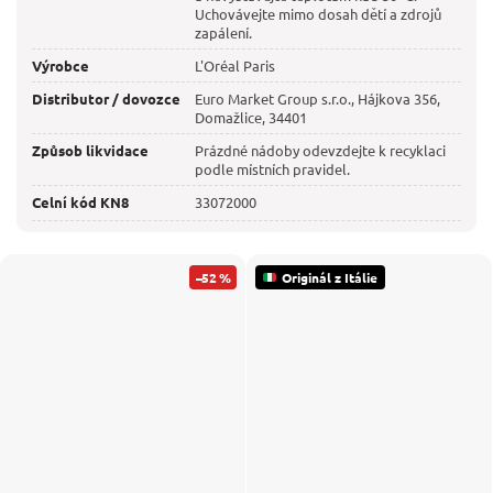
Uchovávejte mimo dosah dětí a zdrojů
zapálení.
Výrobce
L'Oréal Paris
Distributor / dovozce
Euro Market Group s.r.o., Hájkova 356,
Domažlice, 34401
Způsob likvidace
Prázdné nádoby odevzdejte k recyklaci
podle místních pravidel.
Celní kód KN8
33072000
–52 %
Originál z Itálie