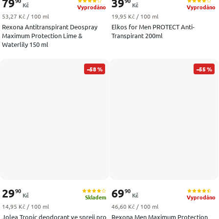
79
39
90
90
Kč
Kč
Vyprodáno
Vyprodáno
Měrná cena:
Měrná cena:
53,27 Kč / 100 ml
19,95 Kč / 100 ml
Rexona Antitranspirant Deospray
Elkos for Men PROTECT Anti-
Maximum Protection Lime &
Transpirant 200ml
Waterlily 150 ml
–58 %
–55 %
29
69
90
90
Kč
Kč
Skladem
Vyprodáno
Měrná cena:
Měrná cena:
14,95 Kč / 100 ml
46,60 Kč / 100 ml
Jolea Tropic deodorant ve spreji pro
Rexona Men Maximum Protection