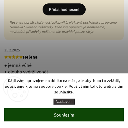
0x
Přidat hodnocení
25.2.2025
Helena
+ jemná vůně
+ dlouho vydrží vonět
+ kvalitní výrobek
Rádi vám upravujeme nabídku na míru, ale abychom to zvládli,
- žádné jsem nezjistil
používáme k tomu soubory cookie. Používáním tohoto webu s tím
souhlasíte.
Nastavení
Souhlasím