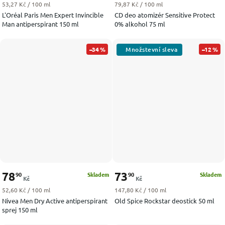
Měrná cena:
Měrná cena:
53,27 Kč / 100 ml
79,87 Kč / 100 ml
L'Oréal Paris Men Expert Invincible
CD deo atomizér Sensitive Protect
Man antiperspirant 150 ml
0% alkohol 75 ml
–34 %
–12 %
78
73
90
90
Skladem
Skladem
Kč
Kč
Měrná cena:
Měrná cena:
52,60 Kč / 100 ml
147,80 Kč / 100 ml
Nivea Men Dry Active antiperspirant
Old Spice Rockstar deostick 50 ml
sprej 150 ml