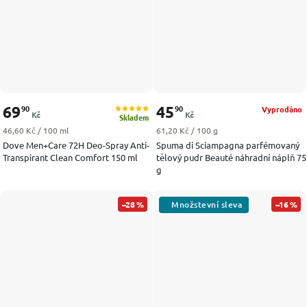
69
45
90
90
Vyprodáno
Kč
Kč
Skladem
Měrná cena:
Měrná cena:
46,60 Kč / 100 ml
61,20 Kč / 100 g
Dove Men+Care 72H Deo-Spray Anti-
Spuma di Sciampagna parfémovaný
Transpirant Clean Comfort 150 ml
tělový pudr Beauté náhradní náplň 75
g
–28 %
–16 %