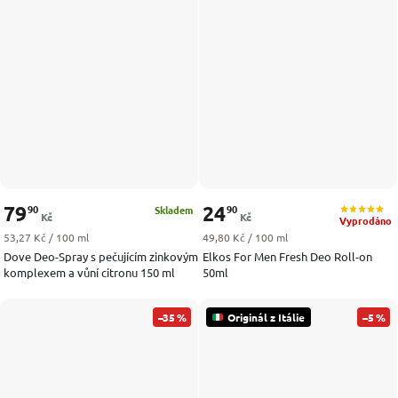
79
24
90
90
Skladem
Kč
Kč
Vyprodáno
Měrná cena:
Měrná cena:
53,27 Kč / 100 ml
49,80 Kč / 100 ml
Dove Deo-Spray s pečujícím zinkovým
Elkos For Men Fresh Deo Roll-on
komplexem a vůní citronu 150 ml
50ml
–35 %
Originál z Itálie
–5 %