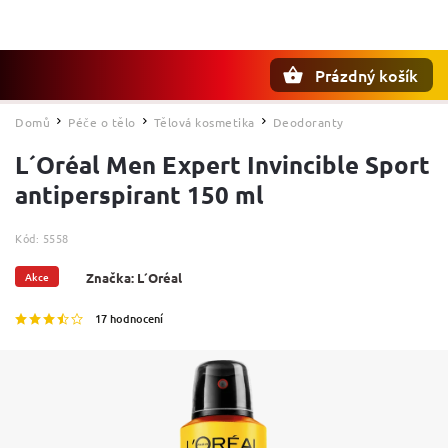
Prázdný košík
Hledat
Domů
Péče o tělo
Tělová kosmetika
Deodoranty
/
/
/
L´Oréal Men Expert Invincible Sport
antiperspirant 150 ml
Kód:
5558
Akce
Značka:
L´Oréal
17 hodnocení