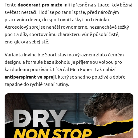
Tento
deodorant pro muže
míří přesně na situace, kdy běžná
svěžest nestačí. Hodí se po ranní sprše, před náročným
pracovním dnem, do sportovní tašky i po tréninku.
Aerosolový sprej se nanáší rovnoměrně, nezanechává těžký
pocit a díky sportovnímu charakteru vůně působí čistě,
energicky a sebejistě.
Varianta Invincible Sport staví na výrazném žluto-černém
designu a formule bez alkoholu je příjemnou volbou pro
každodenní používání. L´Oréal Men Expert tak nabízí
antiperspirant ve spreji
, který se snadno používá a dobře
zapadne do rychlé ranní rutiny.