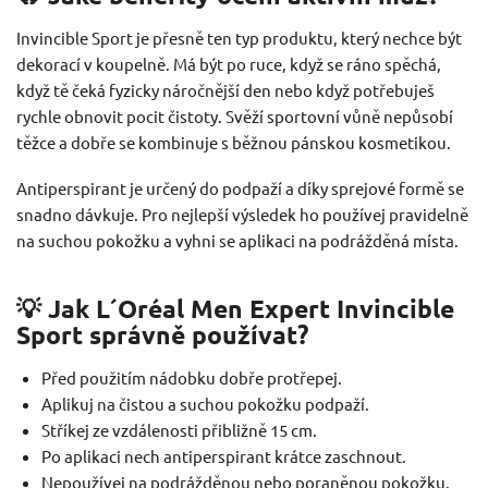
Invincible Sport je přesně ten typ produktu, který nechce být
dekorací v koupelně. Má být po ruce, když se ráno spěchá,
když tě čeká fyzicky náročnější den nebo když potřebuješ
rychle obnovit pocit čistoty. Svěží sportovní vůně nepůsobí
těžce a dobře se kombinuje s běžnou pánskou kosmetikou.
Antiperspirant je určený do podpaží a díky sprejové formě se
snadno dávkuje. Pro nejlepší výsledek ho používej pravidelně
na suchou pokožku a vyhni se aplikaci na podrážděná místa.
💡 Jak L´Oréal Men Expert Invincible
Sport správně používat?
Před použitím nádobku dobře protřepej.
Aplikuj na čistou a suchou pokožku podpaží.
Stříkej ze vzdálenosti přibližně 15 cm.
Po aplikaci nech antiperspirant krátce zaschnout.
Nepoužívej na podrážděnou nebo poraněnou pokožku.