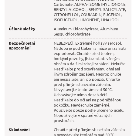
Carbonate, ALPHA-ISOMETHYL IONONE,
BENZYL ALCOHOL, BENZYL SALICYLATE,
CITRONELLOL, COUMARIN, EUGENOL,
ISOEUGENOL, LIMONENE, LINALOOL.
Účinné složky
Aluminum Chlorohydrate, Aluminum
Sesquichlorohydrate
Bezpečnostní
NEBEZPEČÍ. Extrémně hořlavý aerosol.
upozornění
Nádoba je pod tlakem a může při zahřátí
explodovat. Chraňte před teplem,
horkými povrchy, jiskrami, otevřeným
ohněm a dalšími zdroji zapálení. Nekuřte.
Nestříkejte proti otevřenému ohni ani
jiným zdrojům zapálení. Nepropichujte
ani nespalujte, ani po použití. Chraňte
před přímým slunečním zářením.
Nevystavujte teplotám nad 50 °C.
Uchovávejte mimo dosah dětí.
Nestříkejte do očí ani na podrážděnou
pokožku. Nevdechujte záměrně.
Používejte pouze podle určeného účelu.
Nepoužívejte v špatně větraných
prostorách.
Skladování
Chraňte před přímým slunečním zářením
a nevystavujte teplotám nad 50 °C.