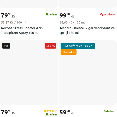
79
99
90
90
Skladem
Vyprodáno
Kč
Kč
Měrná cena:
Měrná cena:
53,27 Kč / 100 ml
66,60 Kč / 100 ml
Rexona Stress Control Anti-
Tesori d'Oriente Ikigai deodorant ve
Transpirant Spray 150 ml
spreji 150 ml
Tip
–55 %
Novinka
79
59
90
90
Skladem
Kč
Kč
Skladem