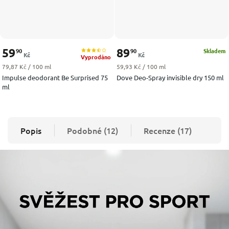
59
89
90
90
Skladem
Kč
Kč
Vyprodáno
Měrná cena:
Měrná cena:
79,87 Kč / 100 ml
59,93 Kč / 100 ml
Impulse deodorant Be Surprised 75
Dove Deo-Spray invisible dry 150 ml
ml
Popis
Podobné (12)
Recenze (17)