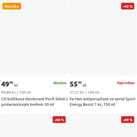
Novinka
–42 %
49
55
90
90
Skladem
Vyprodáno
Kč
Kč
Měrná cena:
Měrná cena:
99,80 Kč / 100 ml
37,27 Kč / 100 ml
CD kuličkový deodorant Pocit štěstí s
Fa Men antiperspirant ve spreji Sport
pomerančovým květem 50 ml
Energy Boost 1 ks, 150 ml
–48 %
–49 %