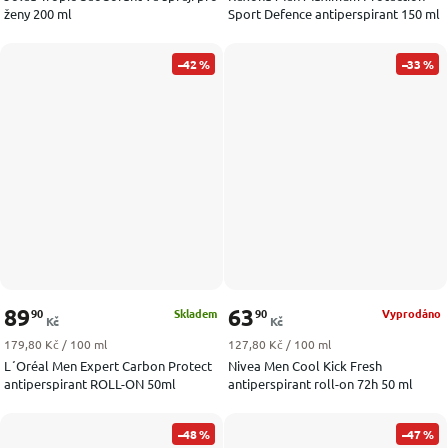
ženy 200 ml
Sport Defence antiperspirant 150 ml
–42 %
–33 %
89
63
90
90
Skladem
Vyprodáno
Kč
Kč
Měrná cena:
Měrná cena:
179,80 Kč / 100 ml
127,80 Kč / 100 ml
L´Oréal Men Expert Carbon Protect
Nivea Men Cool Kick Fresh
antiperspirant ROLL-ON 50ml
antiperspirant roll-on 72h 50 ml
–48 %
–47 %