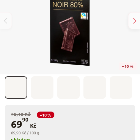
–10 %
78,40 Kč
–10 %
90
69
Kč
69,90 Kč / 100 g
Skladem