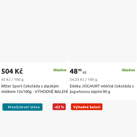
504 Kč
48
90
Skladem
Skladem
Kč
Měrná cena:
Měrná cena:
42 Kč / 100 g
54,33 Kč / 100 g
Ritter Sport čokoláda s alpským
Edeka JOGHURT mléčná čokoláda s
mlékem 12x100g - VÝHODNÉ BALENÍ
jogurtovou náplní 90 g
–22 %
Výhodné balení