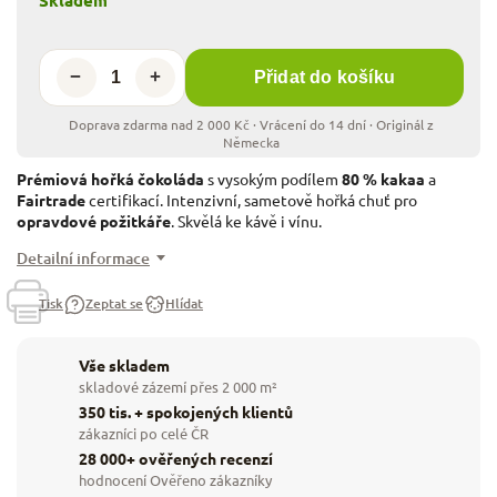
−
+
Přidat do košíku
Prémiová hořká čokoláda
s vysokým podílem
80 % kakaa
a
Fairtrade
certifikací. Intenzivní, sametově hořká chuť pro
opravdové požitkáře
. Skvělá ke kávě i vínu.
Detailní informace
Tisk
Zeptat se
Hlídat
Vše skladem
skladové zázemí přes 2 000 m²
350 tis. + spokojených klientů
zákazníci po celé ČR
28 000+ ověřených recenzí
hodnocení Ověřeno zákazníky