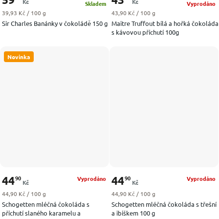
Kč
Kč
Skladem
Vyprodáno
Měrná cena:
Měrná cena:
39,93 Kč / 100 g
43,90 Kč / 100 g
Sir Charles Banánky v čokoládě 150 g
Maitre Truffout bílá a hořká čokoláda
s kávovou příchutí 100g
Novinka
44
44
90
90
Vyprodáno
Vyprodáno
Kč
Kč
Měrná cena:
Měrná cena:
44,90 Kč / 100 g
44,90 Kč / 100 g
Schogetten mléčná čokoláda s
Schogetten mléčná čokoláda s třešní
příchutí slaného karamelu a
a ibiškem 100 g