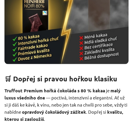
🛒 Dopřej si pravou hořkou klasiku
Truffout Premium hořká čokoláda s 80 % kakaa
je
malý
luxus všedního dne
— poctivá, intenzivní a elegantní. Ať už
si ji dáš ke kávě, k vínu, nebo jen tak na chvíli pro sebe, vždy ti
nabídne
opravdový čokoládový zážitek
. Dopřej si
kvalitu,
kterou si zasloužíš
.