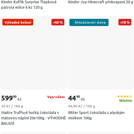
Kinder Kufřík Surprise Tlapková
Kinder Joy Minecraft překvapení 20 g
patrola edice 6 ks 120 g
Výhodné balení
–40 %
–18 %
599
44
90
90
Vyprodáno
Kč
Kč
Skladem
Měrná cena:
Měrná cena:
30 Kč / 100 g
44,90 Kč / 100 g
Maitre Truffout hořká čokoláda s
Ritter Sport čokoláda s alpským
mátovou náplní 20x100g - VÝHODNÉ
mlékem 100g
BALENÍ