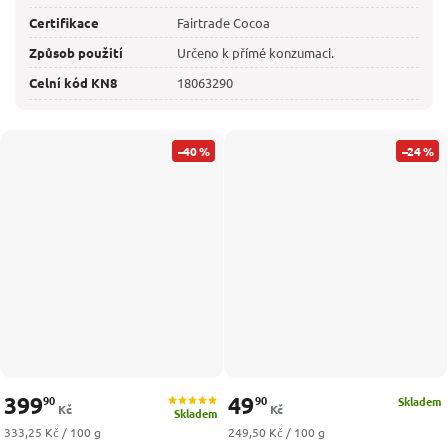
Certifikace
Fairtrade Cocoa
Způsob použití
Určeno k přímé konzumaci.
Celní kód KN8
18063290
–40 %
–24 %
399
49
90
90
Skladem
Kč
Kč
Skladem
Měrná cena:
Měrná cena:
333,25 Kč / 100 g
249,50 Kč / 100 g