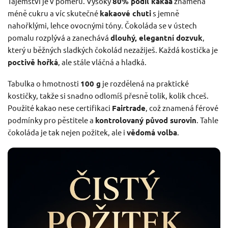
Tajemství je v poměru. Vysoký
80% podíl kakaa
znamená
méně cukru a víc skutečné
kakaové chuti
s jemně
nahořklými, lehce ovocnými tóny. Čokoláda se v ústech
pomalu rozplývá a zanechává
dlouhý, elegantní dozvuk
,
který u běžných sladkých čokolád nezažiješ. Každá kostička je
poctivě hořká
, ale stále vláčná a hladká.
Tabulka o hmotnosti
100 g
je rozdělená na praktické
kostičky, takže si snadno odlomíš přesně tolik, kolik chceš.
Použité kakao nese certifikaci
Fairtrade
, což znamená férové
podmínky pro pěstitele a
kontrolovaný původ surovin
. Tahle
čokoláda je tak nejen požitek, ale i
vědomá volba
.