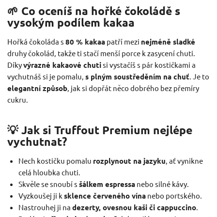
🌱 Co oceníš na hořké čokoládě s
vysokým podílem kakaa
Hořká čokoláda s
80 % kakaa
patří mezi
nejméně sladké
druhy čokolád, takže ti stačí menší porce k zasycení chuti.
Díky
výrazné kakaové chuti
si vystačíš s pár kostičkami a
vychutnáš si je pomalu,
s plným soustředěním na chuť
. Je to
elegantní způsob
, jak si dopřát něco dobrého bez přemíry
cukru.
💡 Jak si Truffout Premium nejlépe
vychutnat?
Nech kostičku pomalu
rozplynout na jazyku
, ať vynikne
celá hloubka chuti.
Skvěle se snoubí s
šálkem espressa
nebo silné kávy.
Vyzkoušej ji k
sklence červeného vína
nebo portského.
Nastrouhej ji na
dezerty, ovesnou kaši či cappuccino
.