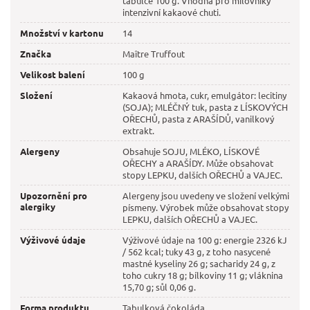
tabulce 100 g. Vhodná pro milovníky
intenzivní kakaové chuti.
Množství v kartonu
14
Značka
Maître Truffout
Velikost balení
100 g
Složení
Kakaová hmota, cukr, emulgátor: lecitiny
(SOJA); MLÉČNÝ tuk, pasta z LÍSKOVÝCH
OŘECHŮ, pasta z ARAŠÍDŮ, vanilkový
extrakt.
Alergeny
Obsahuje SOJU, MLÉKO, LÍSKOVÉ
OŘECHY a ARAŠÍDY. Může obsahovat
stopy LEPKU, dalších OŘECHŮ a VAJEC.
Upozornění pro
Alergeny jsou uvedeny ve složení velkými
alergiky
písmeny. Výrobek může obsahovat stopy
LEPKU, dalších OŘECHŮ a VAJEC.
Výživové údaje
Výživové údaje na 100 g: energie 2326 kJ
/ 562 kcal; tuky 43 g, z toho nasycené
mastné kyseliny 26 g; sacharidy 24 g, z
toho cukry 18 g; bílkoviny 11 g; vláknina
15,70 g; sůl 0,06 g.
Forma produktu
Tabulková čokoláda