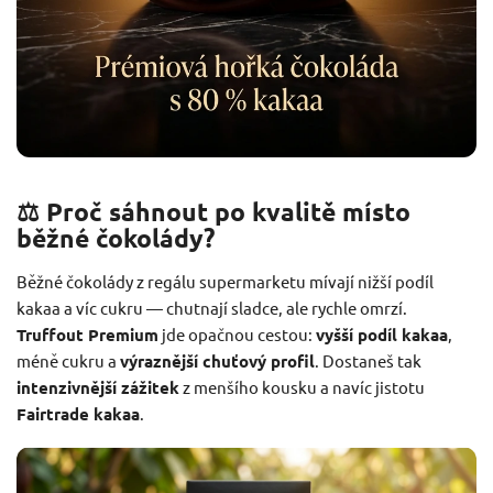
⚖️ Proč sáhnout po kvalitě místo
běžné čokolády?
Běžné čokolády z regálu supermarketu mívají nižší podíl
kakaa a víc cukru — chutnají sladce, ale rychle omrzí.
Truffout Premium
jde opačnou cestou:
vyšší podíl kakaa
,
méně cukru a
výraznější chuťový profil
. Dostaneš tak
intenzivnější zážitek
z menšího kousku a navíc jistotu
Fairtrade kakaa
.