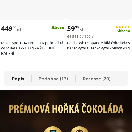
449
59
90
90
Skladem
Kč
Kč
Skladem
Měrná cena:
66,56 Kč / 100 g
Ritter Sport HALBBITTER polohořká
Edeka White Sparkle bílá čokoláda s
čokoláda 12x100 g - VÝHODNÉ
kakaovými sušenkovými kousky 90 g
BALENÍ
Popis
Podobné (12)
Recenze (20)