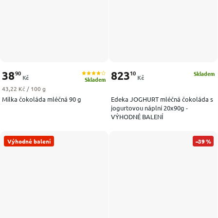
38
823
90
10
Skladem
Kč
Kč
Skladem
Měrná cena:
43,22 Kč / 100 g
Milka čokoláda mléčná 90 g
Edeka JOGHURT mléčná čokoláda s
jogurtovou náplní 20x90g -
VÝHODNÉ BALENÍ
Výhodné balení
–39 %