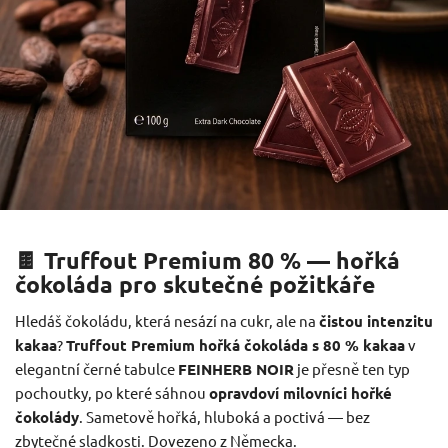
🍫 Truffout Premium 80 % — hořká
čokoláda pro skutečné požitkáře
Hledáš čokoládu, která nesází na cukr, ale na
čistou intenzitu
kakaa
?
Truffout Premium hořká čokoláda s 80 % kakaa
v
elegantní černé tabulce
FEINHERB NOIR
je přesně ten typ
pochoutky, po které sáhnou
opravdoví milovníci hořké
čokolády
. Sametově hořká, hluboká a poctivá — bez
zbytečné sladkosti. Dovezeno z Německa.