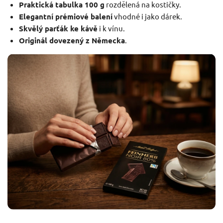
Praktická tabulka 100 g
rozdělená na kostičky.
Elegantní prémiové balení
vhodné i jako dárek.
Skvělý parťák ke kávě
i k vínu.
Originál dovezený z Německa
.