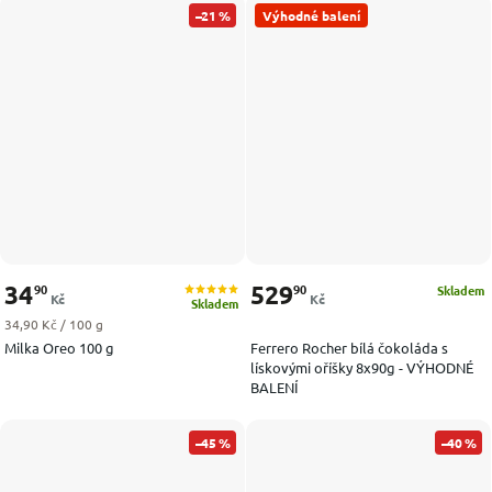
–21 %
Výhodné balení
34
529
90
90
Skladem
Kč
Kč
Skladem
Měrná cena:
34,90 Kč / 100 g
Milka Oreo 100 g
Ferrero Rocher bílá čokoláda s
lískovými oříšky 8x90g - VÝHODNÉ
BALENÍ
–45 %
–40 %