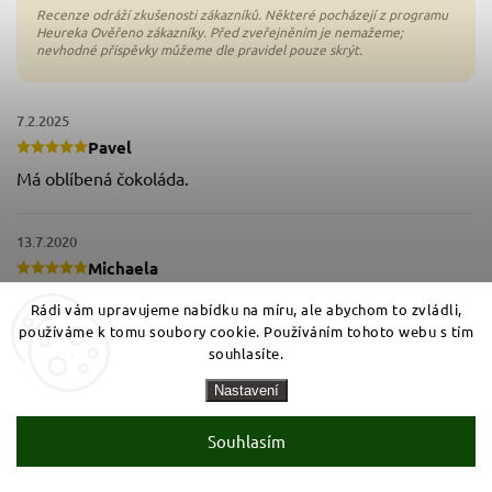
7.2.2025
Pavel
Má oblíbená čokoláda.
13.7.2020
Michaela
Tomuto se říká hořká čokoláda. Super
Rádi vám upravujeme nabídku na míru, ale abychom to zvládli,
používáme k tomu soubory cookie. Používáním tohoto webu s tím
souhlasíte.
13.5.2020
Jaroslav
Nastavení
+ výborná
Souhlasím
11.5.2020