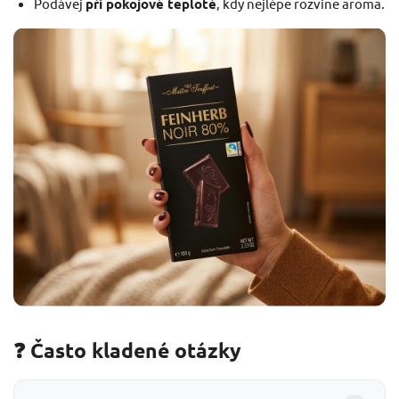
Podávej
při pokojové teplotě
, kdy nejlépe rozvine aroma.
❓ Často kladené otázky