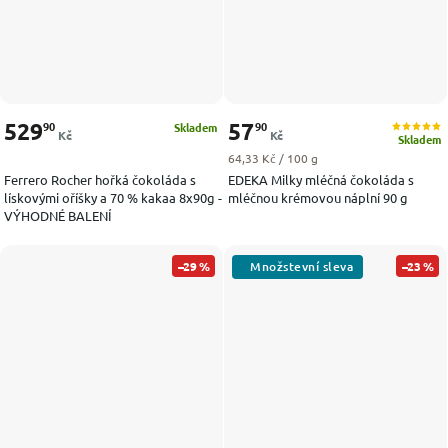
529
57
90
90
Skladem
Kč
Kč
Skladem
Měrná cena:
64,33 Kč / 100 g
Ferrero Rocher hořká čokoláda s
EDEKA Milky mléčná čokoláda s
lískovými oříšky a 70 % kakaa 8x90g -
mléčnou krémovou náplní 90 g
VÝHODNÉ BALENÍ
–29 %
–23 %