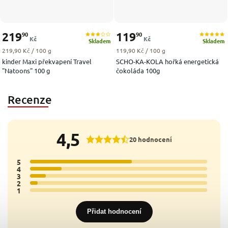
219
119
90
90
Kč
Kč
Skladem
Skladem
Měrná cena:
Měrná cena:
219,90 Kč / 100 g
119,90 Kč / 100 g
kinder Maxi překvapení Travel
SCHO-KA-KOLA hořká energetická
"Natoons" 100 g
čokoláda 100g
Recenze
4,5
20 hodnocení
5
13x
4
4x
3
2x
2
1x
1
0x
Přidat hodnocení