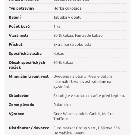
Typ potraviny
Hořká čokoláda
Balení
Tabulka v obalu
Počet kusů
1 ks
Vlastnosti
80 % kakaa; Fairtrade kakao
Příchuť
Extra hořká čokoláda
Specifická složka
Kakao
Obsah specifických
80 % kakaa
složek
Minimální trvanlivost
Uvedeno na obalu. Přesné datum
minimální trvanlivosti sdělíme na
vyžádání.
Skladování
Skladujte v suchu a chraňte před teplem.
Země původu
Rakousko
Výrobce
Gunz Warenhandels GmbH, Maître
Truffout
Distributor / dovozce
Euro Market Group s.r.o., Hájkova 356,
Domažlice, 34401