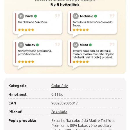
Kategorie
Čokolády
Hmotnost
0.11 kg
EAN
9002859085017
Příchuť
čokoláda
Popis produktu
Extra hořká čokoláda Maître Truffout
Premium s 80% kakaového podílu v