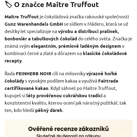
🏷️ O značce Maître Truffout
Maître Truffout
je čokoládová značka rakouské společnosti
Gunz Warenhandels GmbH
se sídlem v Mäderu, která se už
desítky let specializuje na
výrobu a distribuci pralinek,
bonboniér a tabulkových čokolád
do celého světa. Značka je
známá svým
elegantním, prémiově laděným designem
v
kombinaci černé a zlaté a důrazem na
klasické čokoládové
recepty
.
Řada
FEINHERB NOIR
cílí na milovníky
výrazně hořké
čokolády
s vysokým podílem kakaa a využívá
Fairtrade
certifikované kakao
. Když sáhneš po Maître Truffout,
kupuješ si
léty prověřenou cukrářskou tradici
a
konzistentní kvalitu, kterou ocení jak náročný požitkář, tak
ten, kdo hledá
pěkný dárek
.