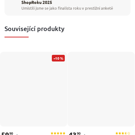
ShopRoku 2025
Umístili jsme se jako finalista roku v prestižní anketě
Související produkty
–10 %
59
43
90
90