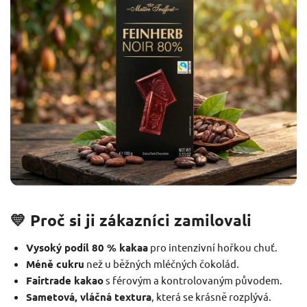
💛 Proč si ji zákazníci zamilovali
Vysoký podíl 80 % kakaa
pro intenzivní hořkou chuť.
Méně cukru
než u běžných mléčných čokolád.
Fairtrade kakao
s férovým a kontrolovaným původem.
Sametová, vláčná textura
, která se krásně rozplývá.