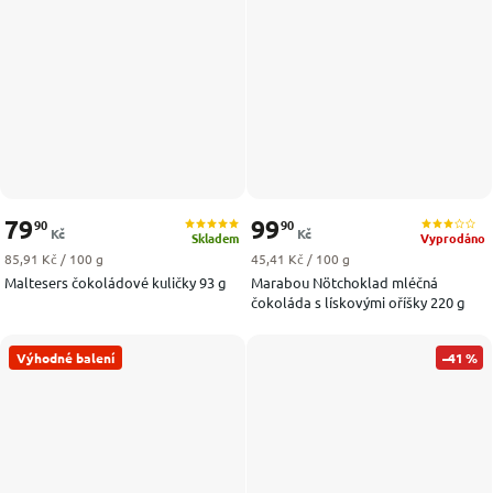
79
99
90
90
Kč
Kč
Skladem
Vyprodáno
Měrná cena:
Měrná cena:
85,91 Kč / 100 g
45,41 Kč / 100 g
Maltesers čokoládové kuličky 93 g
Marabou Nötchoklad mléčná
čokoláda s lískovými oříšky 220 g
Výhodné balení
–41 %