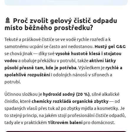
🚿 Proč zvolit gelový čistič odpadu
místo běžného prostředku?
Tekuté a práškové čističe se ve vodě rychle rozředí a k
samotnému ucpání se často ani nedostanou.
Hustý gel G&G
se chová jinak — díky své
vysoké hustotě klesá i stojatou
vodou
a obaluje překážku v potrubí, takže
aktivní látky
působí přesně tam, kde je potřeba
. Výsledkem je
rychlé a
spolehlivé rozpuštění
i odolných nánosů v sifonech a
potrubí.
Účinnou složkou je
hydroxid sodný (20 %)
, silné alkalické
činidlo, které
chemicky rozkládá organické zbytky
— od
spadaných vlasů přes tuk až po zbytky mýdla a kosmetiky. Je
to stejný princip, na jakém stojí profesionální čističe odpadů,
tady ale v praktickém
1litrovém balení
pro domácnost.