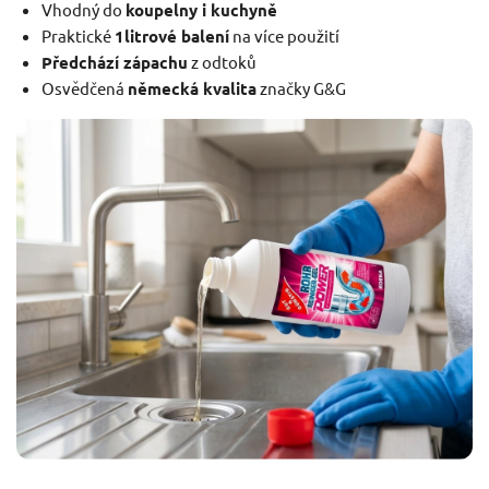
Vhodný do
koupelny i kuchyně
Praktické
1litrové balení
na více použití
Předchází zápachu
z odtoků
Osvědčená
německá kvalita
značky G&G