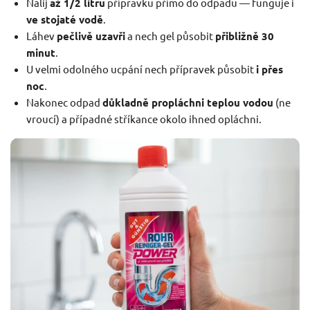
Nalij
až 1/2 litru
přípravku přímo do odpadu — funguje i
ve stojaté vodě
.
Láhev
pečlivě uzavři
a nech gel působit
přibližně 30
minut
.
U velmi odolného ucpání nech přípravek působit
i přes
noc
.
Nakonec odpad
důkladně propláchni teplou vodou
(ne
vroucí) a případné stříkance okolo ihned opláchni.