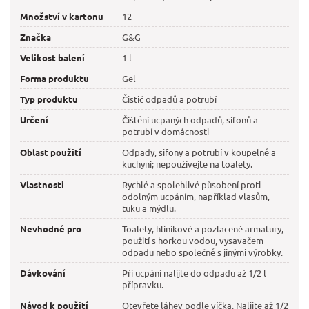
Množství v kartonu
12
Značka
G&G
Velikost balení
1 l
Forma produktu
Gel
Typ produktu
Čistič odpadů a potrubí
Určení
Čištění ucpaných odpadů, sifonů a
potrubí v domácnosti
Oblast použití
Odpady, sifony a potrubí v koupelně a
kuchyni; nepoužívejte na toalety.
Vlastnosti
Rychlé a spolehlivé působení proti
odolným ucpáním, například vlasům,
tuku a mýdlu.
Nevhodné pro
Toalety, hliníkové a pozlacené armatury,
použití s horkou vodou, vysavačem
odpadu nebo společně s jinými výrobky.
Dávkování
Při ucpání nalijte do odpadu až 1/2 l
přípravku.
Návod k použití
Otevřete láhev podle víčka. Nalijte až 1/2