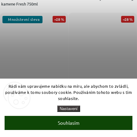
kamene Fresh 750ml
–28 %
–28 %
Rádi vám upravujeme nabídku na míru, ale abychom to zvládli,
používáme k tomu soubory cookie. Používáním tohoto webu s tím
59
59
90
90
Vyprodáno
Kč
Kč
souhlasíte.
Skladem
Měrná cena:
Měrná cena:
7,99 Kč / 100 ml
59,90 Kč / 1 l
Nastavení
Harpic Powerplus 10x silný WC gel -
Silux WC gel Power s dvojitou silou 1
citrón 750 ml
l
Souhlasím
Recenze