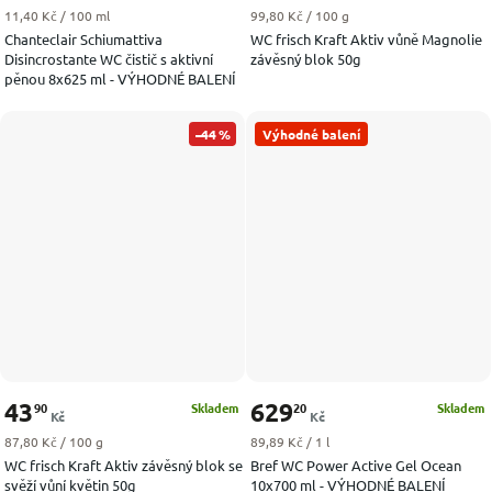
Měrná cena:
Měrná cena:
11,40 Kč / 100 ml
99,80 Kč / 100 g
Chanteclair Schiumattiva
WC frisch Kraft Aktiv vůně Magnolie
Disincrostante WC čistič s aktivní
závěsný blok 50g
pěnou 8x625 ml - VÝHODNÉ BALENÍ
–44 %
Výhodné balení
43
629
90
20
Skladem
Skladem
Kč
Kč
Měrná cena:
Měrná cena:
87,80 Kč / 100 g
89,89 Kč / 1 l
WC frisch Kraft Aktiv závěsný blok se
Bref WC Power Active Gel Ocean
svěží vůní květin 50g
10x700 ml - VÝHODNÉ BALENÍ