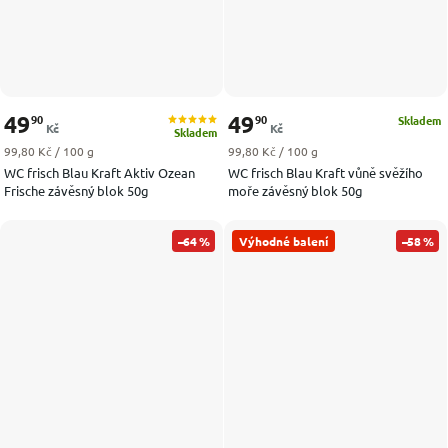
49
49
90
90
Skladem
Kč
Kč
Skladem
Měrná cena:
Měrná cena:
99,80 Kč / 100 g
99,80 Kč / 100 g
WC frisch Blau Kraft Aktiv Ozean
WC frisch Blau Kraft vůně svěžího
Frische závěsný blok 50g
moře závěsný blok 50g
–64 %
Výhodné balení
–58 %