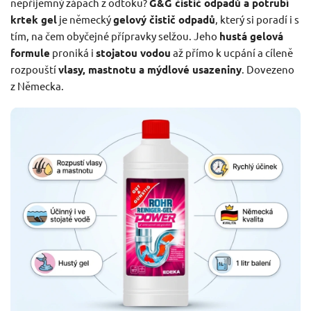
nepříjemný zápach z odtoku?
G&G čistič odpadů a potrubí
krtek gel
je německý
gelový čistič odpadů
, který si poradí i s
tím, na čem obyčejné přípravky selžou. Jeho
hustá gelová
formule
proniká i
stojatou vodou
až přímo k ucpání a cíleně
rozpouští
vlasy, mastnotu a mýdlové usazeniny
. Dovezeno
z Německa.