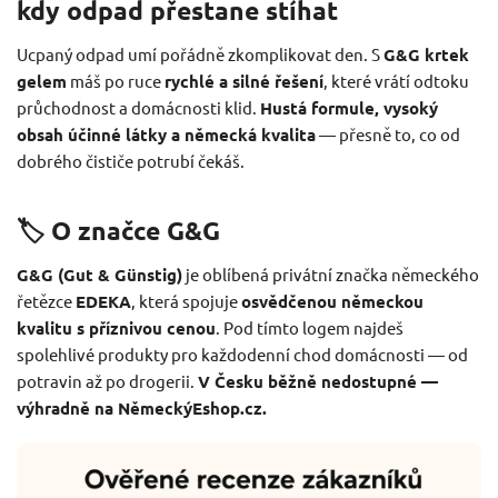
kdy odpad přestane stíhat
Ucpaný odpad umí pořádně zkomplikovat den. S
G&G krtek
gelem
máš po ruce
rychlé a silné řešení
, které vrátí odtoku
průchodnost a domácnosti klid.
Hustá formule, vysoký
obsah účinné látky a německá kvalita
— přesně to, co od
dobrého čističe potrubí čekáš.
🏷️ O značce G&G
G&G (Gut & Günstig)
je oblíbená privátní značka německého
řetězce
EDEKA
, která spojuje
osvědčenou německou
kvalitu s příznivou cenou
. Pod tímto logem najdeš
spolehlivé produkty pro každodenní chod domácnosti — od
potravin až po drogerii.
V Česku běžně nedostupné —
výhradně na NěmeckýEshop.cz.