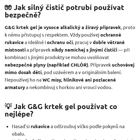
🧤 Jak silný čistič potrubí používat
bezpečně?
G&G krtek gel je vysoce alkalický a žíravý přípravek
, proto
k němu přistupuj s respektem. Vždy používej
ochranné
rukavice
a ideálně i
ochranu očí
, pracuj v
dobře větrané
místnosti
a přípravek
nikdy nemíchej s jinými čističi
— při
kombinaci s jinými produkty se mohou uvolňovat
nebezpečné plyny (například CHLÓR)
. Přípravek
uchovávej
mimo dosah dětí
, pod uzávěrem a v originálním balení.
Nepoužívej ho na
WC mísy, hliníkové ani pozlacené
armatury
a nekombinuj s horkou ani vroucí vodou.
💡 Jak G&G krtek gel používat co
nejlépe?
Nasaď si
rukavice
a odšroubuj víčko podle pokynů na
obalu.