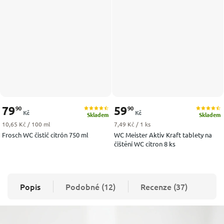
79
59
90
90
Kč
Kč
Skladem
Skladem
Měrná cena:
Měrná cena:
10,65 Kč / 100 ml
7,49 Kč / 1 ks
Frosch WC čistič citrón 750 ml
WC Meister Aktiv Kraft tablety na
čištění WC citron 8 ks
Popis
Podobné (12)
Recenze (37)