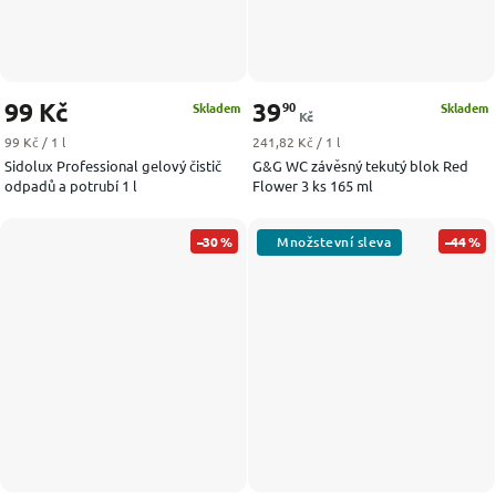
99 Kč
39
90
Skladem
Skladem
Kč
Měrná cena:
Měrná cena:
99 Kč / 1 l
241,82 Kč / 1 l
Sidolux Professional gelový čistič
G&G WC závěsný tekutý blok Red
odpadů a potrubí 1 l
Flower 3 ks 165 ml
–30 %
–44 %