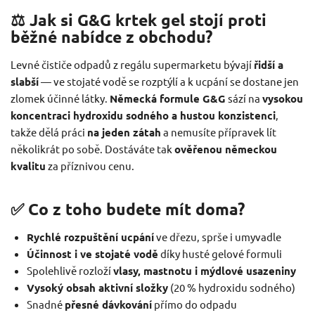
⚖️ Jak si G&G krtek gel stojí proti
běžné nabídce z obchodu?
Levné čističe odpadů z regálu supermarketu bývají
řidší a
slabší
— ve stojaté vodě se rozptýlí a k ucpání se dostane jen
zlomek účinné látky.
Německá formule G&G
sází na
vysokou
koncentraci hydroxidu sodného a hustou konzistenci
,
takže dělá práci
na jeden zátah
a nemusíte přípravek lít
několikrát po sobě. Dostáváte tak
ověřenou německou
kvalitu
za příznivou cenu.
✅ Co z toho budete mít doma?
Rychlé rozpuštění ucpání
ve dřezu, sprše i umyvadle
Účinnost i ve stojaté vodě
díky husté gelové formuli
Spolehlivě rozloží
vlasy, mastnotu i mýdlové usazeniny
Vysoký obsah aktivní složky
(20 % hydroxidu sodného)
Snadné
přesné dávkování
přímo do odpadu