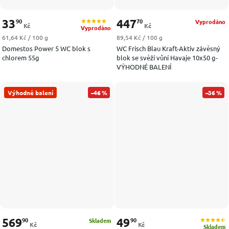
33
447
90
70
Vyprodáno
Kč
Kč
Vyprodáno
Měrná cena:
Měrná cena:
61,64 Kč / 100 g
89,54 Kč / 100 g
Domestos Power 5 WC blok s
WC Frisch Blau Kraft-Aktiv závěsný
chlorem 55g
blok se svěží vůní Havaje 10x50 g-
VÝHODNÉ BALENÍ
Výhodné balení
–46 %
–36 %
569
49
90
90
Skladem
Kč
Kč
Skladem