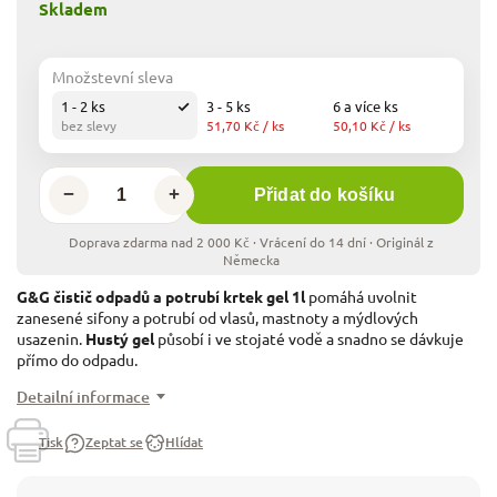
Skladem
Množstevní sleva
1 - 2 ks
3 - 5 ks
6 a více ks
bez slevy
51,70 Kč
/ ks
50,10 Kč
/ ks
−
+
Přidat do košíku
G&G čistič odpadů a potrubí krtek gel 1l
pomáhá uvolnit
zanesené sifony a potrubí od vlasů, mastnoty a mýdlových
usazenin.
Hustý gel
působí i ve stojaté vodě a snadno se dávkuje
přímo do odpadu.
Detailní informace
Tisk
Zeptat se
Hlídat