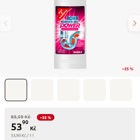
–35 %
83,50 Kč
–35 %
90
53
Kč
53,90 Kč / 1 l