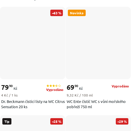
–63 %
Novinka
79
69
90
90
Vyprodáno
Kč
Kč
Vyprodáno
Měrná cena:
Měrná cena:
4 Kč / 1 ks
9,32 Kč / 100 ml
Dr. Beckmann čisticí listy na WC Citrus
WC Ente čistič WC s vůní mořského
Sensation 20 ks
pobřeží 750 ml
Tip
–25 %
–29 %