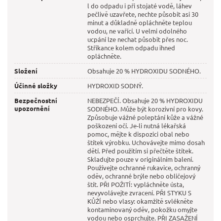
l do odpadu i při stojaté vodě, láhev
pečlivě uzavřete, nechte působit asi 30
minut a důkladně opláchněte teplou
vodou, ne vařící. U velmi odolného
ucpání lze nechat působit přes noc.
Stříkance kolem odpadu ihned
opláchněte.
Složení
Obsahuje 20 % HYDROXIDU SODNÉHO.
Účinné složky
HYDROXID SODNÝ.
Bezpečnostní
NEBEZPEČÍ. Obsahuje 20 % HYDROXIDU
upozornění
SODNÉHO. Může být korozivní pro kovy.
Způsobuje vážné poleptání kůže a vážné
poškození očí. Je-li nutná lékařská
pomoc, mějte k dispozici obal nebo
štítek výrobku. Uchovávejte mimo dosah
dětí. Před použitím si přečtěte štítek.
Skladujte pouze v originálním balení.
Používejte ochranné rukavice, ochranný
oděv, ochranné brýle nebo obličejový
štít. PŘI POŽITÍ: vypláchněte ústa,
nevyvolávejte zvracení. PŘI STYKU S
KŮŽÍ nebo vlasy: okamžitě svlékněte
kontaminovaný oděv, pokožku omyjte
vodou nebo osprchujte. PŘI ZASAŽENÍ