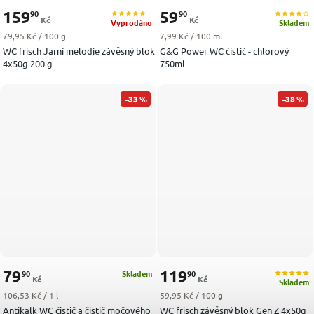
159
59
90
90
Kč
Kč
Vyprodáno
Skladem
Měrná cena:
Měrná cena:
79,95 Kč / 100 g
7,99 Kč / 100 ml
WC frisch Jarní melodie závěsný blok
G&G Power WC čistič - chlorový
4x50g 200 g
750ml
–33 %
–38 %
79
119
90
90
Skladem
Kč
Kč
Skladem
Měrná cena:
Měrná cena:
106,53 Kč / 1 l
59,95 Kč / 100 g
Antikalk WC čistič a čistič močového
WC frisch závěsný blok Gen Z 4x50g