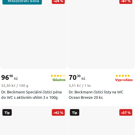
–26 %
–67 %
96
70
90
30
Kč
Kč
Skladem
Vyprodáno
Měrná cena:
Měrná cena:
32,30 Kč / 100 g
3,51 Kč / 1 ks
Dr. Beckmann Speciální čisticí pěna
Dr. Beckmann čisticí listy na WC
do WC s aktivním uhlím 3 x 100g
Ocean Breeze 20 ks
Tip
–42 %
Tip
–37 %