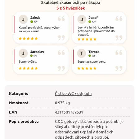
Kategorie
Čističe WC / odpadu
Hmotnost
0.973 kg
EAN
4311501739631
Popis produktu
G&G gelový čistič odpadů a potrubí je
silný alkalický prostředek pro
odstraňování ucpání v domácích
odpadech, sifonech a potrubí.