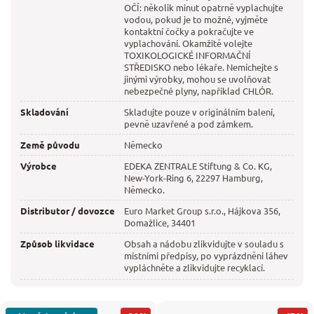
OČÍ: několik minut opatrně vyplachujte
vodou, pokud je to možné, vyjměte
kontaktní čočky a pokračujte ve
vyplachování. Okamžitě volejte
TOXIKOLOGICKÉ INFORMAČNÍ
STŘEDISKO nebo lékaře. Nemíchejte s
jinými výrobky, mohou se uvolňovat
nebezpečné plyny, například CHLÓR.
Skladování
Skladujte pouze v originálním balení,
pevně uzavřené a pod zámkem.
Země původu
Německo
Výrobce
EDEKA ZENTRALE Stiftung & Co. KG,
New-York-Ring 6, 22297 Hamburg,
Německo.
Distributor / dovozce
Euro Market Group s.r.o., Hájkova 356,
Domažlice, 34401
Způsob likvidace
Obsah a nádobu zlikvidujte v souladu s
místními předpisy, po vyprázdnění láhev
vypláchněte a zlikvidujte recyklací.