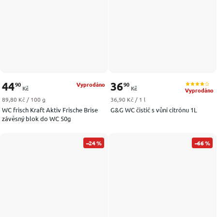
44
36
90
90
Vyprodáno
Kč
Kč
Vyprodáno
Měrná cena:
Měrná cena:
89,80 Kč / 100 g
36,90 Kč / 1 l
WC frisch Kraft Aktiv Frische Brise
G&G WC čistič s vůní citrónu 1L
závěsný blok do WC 50g
–24 %
–66 %