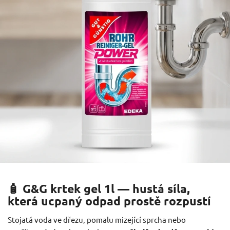
🧴 G&G krtek gel 1l — hustá síla,
která ucpaný odpad prostě rozpustí
Stojatá voda ve dřezu, pomalu mizející sprcha nebo