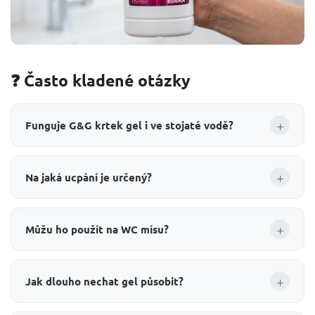
❓ Často kladené otázky
+
Funguje G&G krtek gel i ve stojaté vodě?
+
Na jaká ucpání je určený?
+
Můžu ho použít na WC mísu?
+
Jak dlouho nechat gel působit?