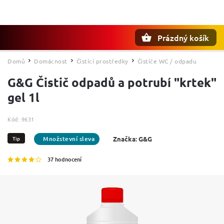
Prázdný košík
Hledat
Domů
Domácnost
Čistící prostředky
Čističe WC / odpadu
/
/
/
G&G Čistič odpadů a potrubí "krtek"
gel 1l
Kód:
9631
Tip
Značka:
G&G
37 hodnocení