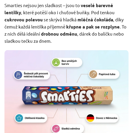
Smarties nejsou jen sladkost – jsou to
veselé barevné
lentilky
, které potěší oko i chuťové buňky. Pod tenkou
cukrovou polevou
se skrývá hladká
mléčná čokoláda
, díky
čemuž každá lentilka příjemně
křupne a pak se rozplyne
. To
z nich dělá ideální
drobnou odměnu
, dárek do balíčku nebo
sladkou tečku za dnem.