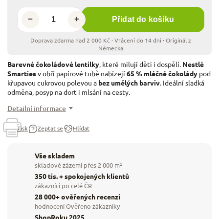
−
+
Přidat do košíku
Barevné čokoládové lentilky
, které milují děti i dospělí.
Nestlé
Smarties
v obří papírové tubě nabízejí
65 % mléčné čokolády
pod
křupavou cukrovou polevou a
bez umělých barviv
. Ideální sladká
odměna, posyp na dort i mlsání na cesty.
Detailní informace
Tisk
Zeptat se
Hlídat
Vše skladem
skladové zázemí přes 2 000 m²
350 tis. + spokojených klientů
zákazníci po celé ČR
28 000+ ověřených recenzí
hodnocení Ověřeno zákazníky
ShopRoku 2025