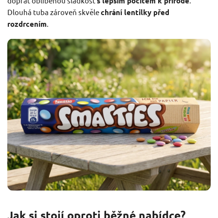
dopřát oblíbenou sladkost
s lepším pocitem k přírodě
.
Dlouhá tuba zároveň skvěle
chrání lentilky před
rozdrcením
.
Jak si stojí oproti běžné nabídce?