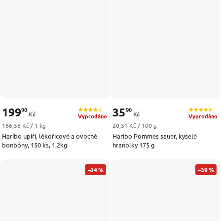
199
35
90
90
Kč
Kč
Vyprodáno
Vyprodáno
Měrná cena:
Měrná cena:
166,58 Kč / 1 kg
20,51 Kč / 100 g
Haribo upíři, lékořicové a ovocné
Haribo Pommes sauer, kyselé
bonbóny, 150 ks, 1,2kg
hranolky 175 g
–34 %
–39 %