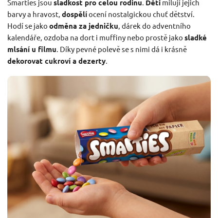
Smarties jsou
sladkost pro celou rodinu
.
Děti
milují jejich
barvy a hravost,
dospělí
ocení nostalgickou chuť dětství.
Hodí se jako
odměna za jedničku
, dárek do adventního
kalendáře, ozdoba na dort i muffiny nebo prostě jako
sladké
mlsání u filmu
. Díky pevné polevě se s nimi dá i krásně
dekorovat cukroví a dezerty
.