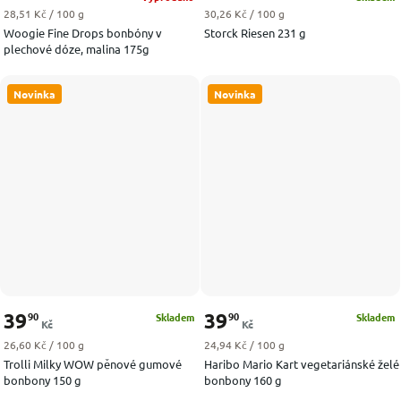
Měrná cena:
Měrná cena:
28,51 Kč / 100 g
30,26 Kč / 100 g
Woogie Fine Drops bonbóny v
Storck Riesen 231 g
plechové dóze, malina 175g
Novinka
Novinka
39
39
90
90
Skladem
Skladem
Kč
Kč
Měrná cena:
Měrná cena:
26,60 Kč / 100 g
24,94 Kč / 100 g
Trolli Milky WOW pěnové gumové
Haribo Mario Kart vegetariánské želé
bonbony 150 g
bonbony 160 g