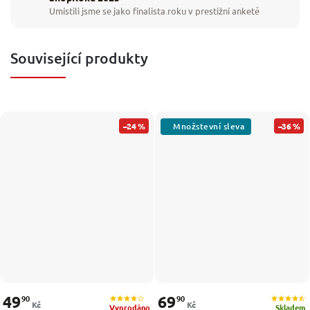
Umístili jsme se jako finalista roku v prestižní anketě
Související produkty
–24 %
–36 %
49
69
90
90
Kč
Kč
Vyprodáno
Skladem