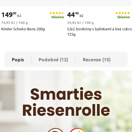
149
44
90
90
Kč
Kč
Skladem
Skladem
Měrná cena:
Měrná cena:
74,95 Kč / 100 g
35,92 Kč / 100 g
Kinder Schoko-Bons 200g
G&G bonbóny s bylinkami a bez cukru
125g
Popis
Podobné (12)
Recenze (15)