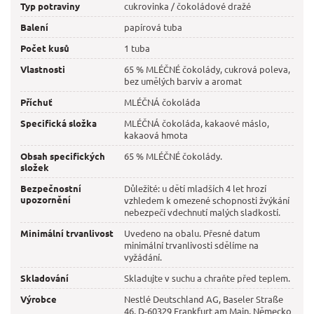
Typ potraviny
cukrovinka / čokoládové dražé
Balení
papírová tuba
Počet kusů
1 tuba
Vlastnosti
65 % MLÉČNÉ čokolády, cukrová poleva,
bez umělých barviv a aromat
Příchuť
MLÉČNÁ čokoláda
Specifická složka
MLÉČNÁ čokoláda, kakaové máslo,
kakaová hmota
Obsah specifických
65 % MLÉČNÉ čokolády.
složek
Bezpečnostní
Důležité: u dětí mladších 4 let hrozí
upozornění
vzhledem k omezené schopnosti žvýkání
nebezpečí vdechnutí malých sladkostí.
Minimální trvanlivost
Uvedeno na obalu. Přesné datum
minimální trvanlivosti sdělíme na
vyžádání.
Skladování
Skladujte v suchu a chraňte před teplem.
Výrobce
Nestlé Deutschland AG, Baseler Straße
46, D-60329 Frankfurt am Main, Německo