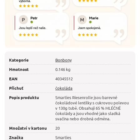
Kategorie
Bonbony
Hmotnost
0.146 kg
EAN
40345512
Příchuť
čokoláda
Popis produktu
Smarties Riesenrolle jsou barevné
čokoládové lentilky s cukrovou polevou
v 130g tubě. Obsahují 65 % MLÉČNÉ
čokolády a jsou vhodné jako sladká
svačina nebo drobná odměna.
Množství v kartonu
20
Značka
Smarties