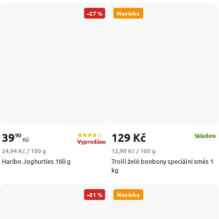
–27 %
Novinka
39
129 Kč
90
Skladem
Kč
Vyprodáno
Měrná cena:
Měrná cena:
24,94 Kč / 100 g
12,90 Kč / 100 g
Haribo Joghurties 160 g
Trolli želé bonbony speciální směs 1
kg
–31 %
Novinka