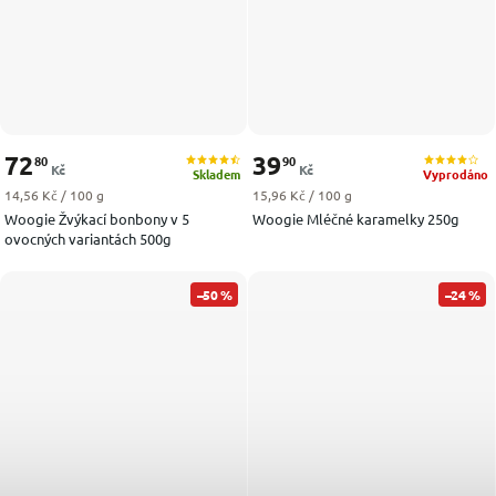
72
39
80
90
Kč
Kč
Skladem
Vyprodáno
Měrná cena:
Měrná cena:
14,56 Kč / 100 g
15,96 Kč / 100 g
Woogie Žvýkací bonbony v 5
Woogie Mléčné karamelky 250g
ovocných variantách 500g
–50 %
–24 %