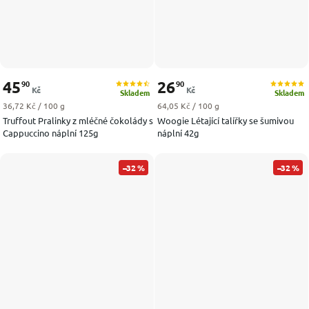
45
26
90
90
Kč
Kč
Skladem
Skladem
Měrná cena:
Měrná cena:
36,72 Kč / 100 g
64,05 Kč / 100 g
Truffout Pralinky z mléčné čokolády s
Woogie Létající talířky se šumivou
Cappuccino náplní 125g
náplní 42g
–32 %
–32 %