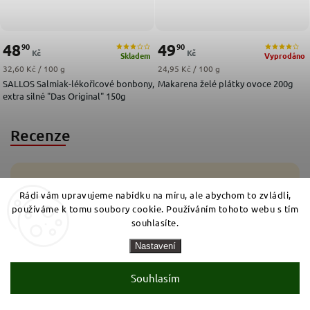
48
49
90
90
Kč
Kč
Skladem
Vyprodáno
Měrná cena:
Měrná cena:
32,60 Kč / 100 g
24,95 Kč / 100 g
SALLOS Salmiak-lékořicové bonbony,
Makarena želé plátky ovoce 200g
extra silné "Das Original" 150g
Recenze
4,1
15 hodnocení
Rádi vám upravujeme nabídku na míru, ale abychom to zvládli,
používáme k tomu soubory cookie. Používáním tohoto webu s tím
5
souhlasíte.
7x
4
3x
3
5x
Nastavení
2
0x
1
0x
Souhlasím
Přidat hodnocení