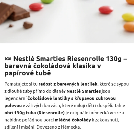
🍬 Nestlé Smarties Riesenrolle 130g –
barevná čokoládová klasika v
papírové tubě
Pamatujete si tu
radost z barevných lentilek
, které se sypou
z dlouhé tuby přímo do dlaně?
Nestlé Smarties
jsou
legendární
čokoládové lentilky s křupavou cukrovou
polevou
v zářivých barvách, které milují děti i dospělí. Tahle
obří 130g tuba (Riesenrolle)
je originální německá verze a
nabídne pořádnou porci
mléčné čokolády
k zakousnutí,
sdílení i mlsání. Dovezeno z Německa.