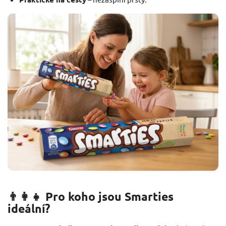
👨‍👩‍👧 Pro koho jsou Smarties
ideální?