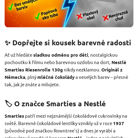
✨ Dopřejte si kousek barevné radosti
Ať už hledáte
sladkou odměnu pro děti
, nostalgickou
pochoutku k filmu nebo barevnou ozdobu na dort,
Nestlé
Smarties Riesenrolle 130g
nikdy nezklamou.
Originál z
Německa
, plný
mléčné čokolády
a veselých barev – přesně
tak, jak je znáte a milujete.
🏷️ O značce Smarties a Nestlé
Smarties
patří mezi nejznámější čokoládové cukrovinky na
světě. Barevné čokoládové lentilky vznikly už v roce
1937
(původně pod značkou Rowntree's) a dnes je vyrábí a
celosvětově prodává koncern
Nestlé
– jeden z největších