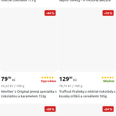
–44 %
–10 %
79
129
90
90
Kč
Kč
Vyprodáno
Skladem
Měrná cena:
Měrná cena:
52,22 Kč / 100 g
78,73 Kč / 100 g
Werther´s Original jemná specialita s
Truffout Pralinky z mléčné čokolády s
čokoládou a karamelem 153g
kousky oříšků a cereáliemi 165g
–28 %
–34 %