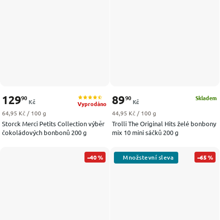
129
89
90
90
Skladem
Kč
Kč
Vyprodáno
Měrná cena:
Měrná cena:
64,95 Kč / 100 g
44,95 Kč / 100 g
Storck Merci Petits Collection výběr
Trolli The Original Hits želé bonbony
čokoládových bonbonů 200 g
mix 10 mini sáčků 200 g
–40 %
–65 %