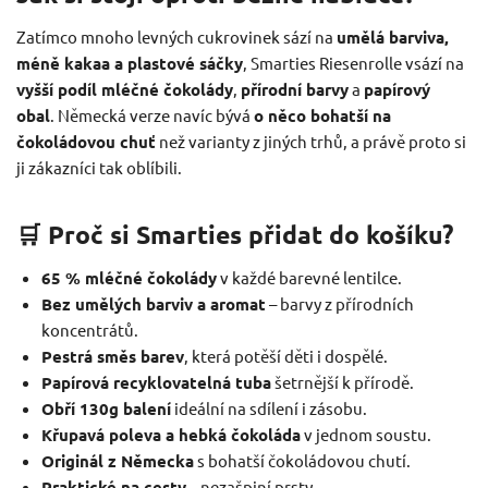
Zatímco mnoho levných cukrovinek sází na
umělá barviva,
méně kakaa a plastové sáčky
, Smarties Riesenrolle vsází na
vyšší podíl mléčné čokolády
,
přírodní barvy
a
papírový
obal
. Německá verze navíc bývá
o něco bohatší na
čokoládovou chuť
než varianty z jiných trhů, a právě proto si
ji zákazníci tak oblíbili.
🛒 Proč si Smarties přidat do košíku?
65 % mléčné čokolády
v každé barevné lentilce.
Bez umělých barviv a aromat
– barvy z přírodních
koncentrátů.
Pestrá směs barev
, která potěší děti i dospělé.
Papírová recyklovatelná tuba
šetrnější k přírodě.
Obří 130g balení
ideální na sdílení i zásobu.
Křupavá poleva a hebká čokoláda
v jednom soustu.
Originál z Německa
s bohatší čokoládovou chutí.
Praktické na cesty
– nezašpiní prsty.