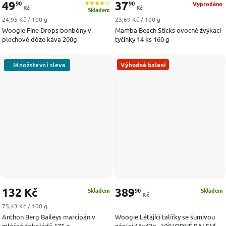
49
37
90
90
Vyprodáno
Kč
Kč
Skladem
Měrná cena:
Měrná cena:
24,95 Kč / 100 g
23,69 Kč / 100 g
Woogie Fine Drops bonbóny v
Mamba Beach Sticks ovocné žvýkací
plechové dóze káva 200g
tyčinky 14 ks 160 g
Výhodné balení
132 Kč
389
90
Skladem
Skladem
Kč
Měrná cena:
75,43 Kč / 100 g
Anthon Berg Baileys marcipán v
Woogie Létající talířky se šumivou
mléčné čokoládě 175 g
náplní 16x42g - VÝHODNÉ BALENÍ