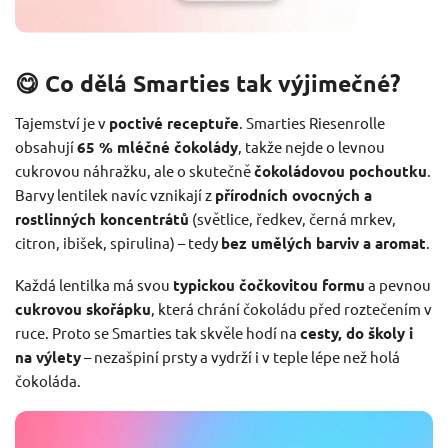
😋 Co dělá Smarties tak výjimečné?
Tajemství je v
poctivé receptuře
. Smarties Riesenrolle
obsahují
65 % mléčné čokolády
, takže nejde o levnou
cukrovou náhražku, ale o skutečně
čokoládovou pochoutku
.
Barvy lentilek navíc vznikají z
přírodních ovocných a
rostlinných koncentrátů
(světlice, ředkev, černá mrkev,
citron, ibišek, spirulina) – tedy
bez umělých barviv a aromat
.
Každá lentilka má svou
typickou čočkovitou formu
a pevnou
cukrovou skořápku
, která chrání čokoládu před roztečením v
ruce. Proto se Smarties tak skvěle hodí na
cesty, do školy i
na výlety
– nezašpiní prsty a vydrží i v teple lépe než holá
čokoláda.