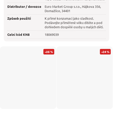
Distributor / dovozce
Euro Market Group s.r.o., Hájkova 356,
Domažlice, 34401
Způsob použití
K přímé konzumaci jako sladkost.
Podávejte přiměřeně věku dítěte a pod
dohledem dospělé osoby u malých dětí.
Celní kód KN8
18069039
–35 %
–24 %