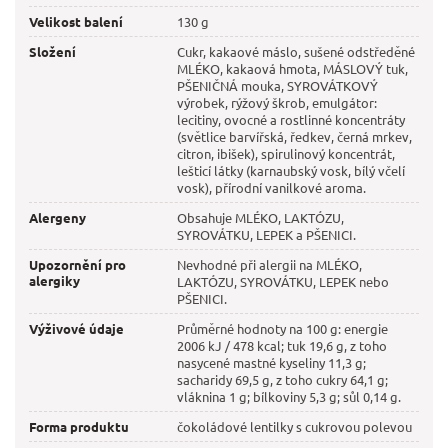
Velikost balení
130 g
Složení
Cukr, kakaové máslo, sušené odstředěné
MLÉKO, kakaová hmota, MÁSLOVÝ tuk,
PŠENIČNÁ mouka, SYROVÁTKOVÝ
výrobek, rýžový škrob, emulgátor:
lecitiny, ovocné a rostlinné koncentráty
(světlice barvířská, ředkev, černá mrkev,
citron, ibišek), spirulinový koncentrát,
lešticí látky (karnaubský vosk, bílý včelí
vosk), přírodní vanilkové aroma.
Alergeny
Obsahuje MLÉKO, LAKTÓZU,
SYROVÁTKU, LEPEK a PŠENICI.
Upozornění pro
Nevhodné při alergii na MLÉKO,
alergiky
LAKTÓZU, SYROVÁTKU, LEPEK nebo
PŠENICI.
Výživové údaje
Průměrné hodnoty na 100 g: energie
2006 kJ / 478 kcal; tuk 19,6 g, z toho
nasycené mastné kyseliny 11,3 g;
sacharidy 69,5 g, z toho cukry 64,1 g;
vláknina 1 g; bílkoviny 5,3 g; sůl 0,14 g.
Forma produktu
čokoládové lentilky s cukrovou polevou