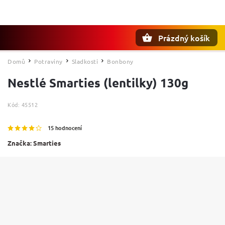
Prázdný košík
Hledat
Domů
Potraviny
Sladkosti
Bonbony
/
/
/
Nestlé Smarties (lentilky) 130g
Kód:
45512
15 hodnocení
Značka:
Smarties