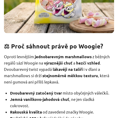
⚖️ Proč sáhnout právě po Woogie?
Oproti levnějším
jednobarevným marshmallows
z běžných
regálů sází Woogie na
výraznější chuť
a
hezčí vzhled
.
Dvoubarevný twist vypadá
lákavěji na talíři
i v dlani a
marshmallows si drží
stejnoměrně měkkou texturu
, která
není gumová ani příliš lepkavá.
Dvoubarevný zatočený tvar
místo obyčejných válečků.
Jemná vanilkovo-jahodová chuť
, ne jen sladká
cukrovost.
Rakouská kvalita
od zavedené značky Woogie.