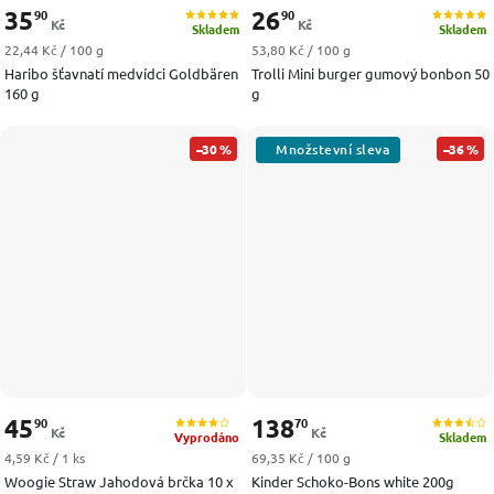
35
26
90
90
Kč
Kč
Skladem
Skladem
Měrná cena:
Měrná cena:
22,44 Kč / 100 g
53,80 Kč / 100 g
Haribo šťavnatí medvídci Goldbären
Trolli Mini burger gumový bonbon 50
160 g
g
–30 %
–36 %
45
138
90
70
Kč
Kč
Vyprodáno
Skladem
Měrná cena:
Měrná cena:
4,59 Kč / 1 ks
69,35 Kč / 100 g
Woogie Straw Jahodová brčka 10 x
Kinder Schoko-Bons white 200g