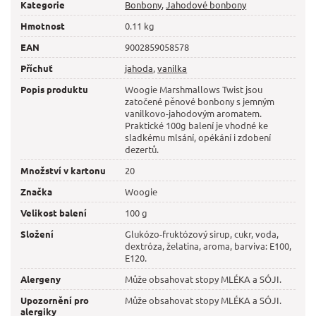
Kategorie
Bonbony
,
Jahodové bonbony
Hmotnost
0.11 kg
EAN
9002859058578
Příchuť
jahoda
,
vanilka
Popis produktu
Woogie Marshmallows Twist jsou
zatočené pěnové bonbony s jemným
vanilkovo-jahodovým aromatem.
Praktické 100g balení je vhodné ke
sladkému mlsání, opékání i zdobení
dezertů.
Množství v kartonu
20
Značka
Woogie
Velikost balení
100 g
Složení
Glukózo-fruktózový sirup, cukr, voda,
dextróza, želatina, aroma, barviva: E100,
E120.
Alergeny
Může obsahovat stopy MLÉKA a SÓJI.
Upozornění pro
Může obsahovat stopy MLÉKA a SÓJI.
alergiky