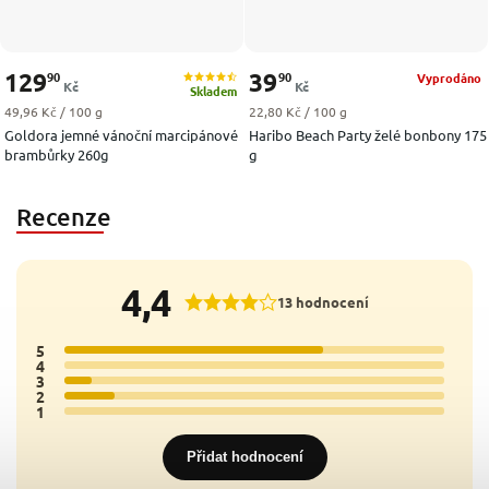
129
39
90
90
Vyprodáno
Kč
Kč
Skladem
Měrná cena:
Měrná cena:
49,96 Kč / 100 g
22,80 Kč / 100 g
Goldora jemné vánoční marcipánové
Haribo Beach Party želé bonbony 175
brambůrky 260g
g
Recenze
4,4
13 hodnocení
5
10x
4
0x
3
1x
2
2x
1
0x
Přidat hodnocení