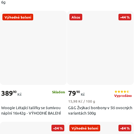
6g
Výhodné balení
Akce
–44 %
389
79
90
90
Skladem
Kč
Kč
Vyprodáno
Měrná cena:
15,98 Kč / 100 g
Woogie Létající talířky se šumivou
G&G Žvýkací bonbony v 5ti ovocných
náplní 16x42g - VÝHODNÉ BALENÍ
variantách 500g
–34 %
Výhodné balení
–54 %