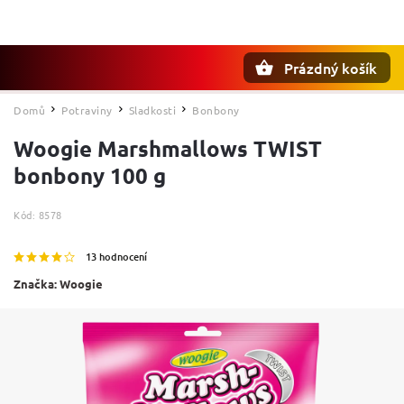
Prázdný košík
Hledat
Domů
Potraviny
Sladkosti
Bonbony
/
/
/
Woogie Marshmallows TWIST
bonbony 100 g
Kód:
8578
13 hodnocení
Značka:
Woogie