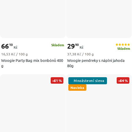
66
29
10
90
Skladem
Kč
Kč
Skladem
Měrná cena:
Měrná cena:
16,53 Kč / 100 g
37,38 Kč / 100 g
Woogie Party Bag mix bonbónů 400
Woogie pendreky s náplní jahoda
g
80g
–51 %
–54 %
Novinka