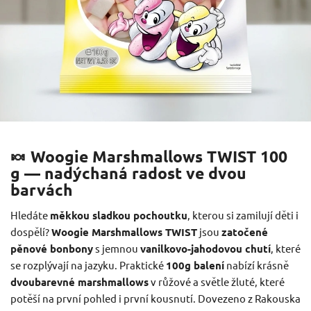
🍬 Woogie Marshmallows TWIST 100
g — nadýchaná radost ve dvou
barvách
Hledáte
měkkou sladkou pochoutku
, kterou si zamilují děti i
dospělí?
Woogie Marshmallows TWIST
jsou
zatočené
pěnové bonbony
s jemnou
vanilkovo-jahodovou chutí
, které
se rozplývají na jazyku. Praktické
100g balení
nabízí krásně
dvoubarevné marshmallows
v růžové a světle žluté, které
potěší na první pohled i první kousnutí. Dovezeno z Rakouska