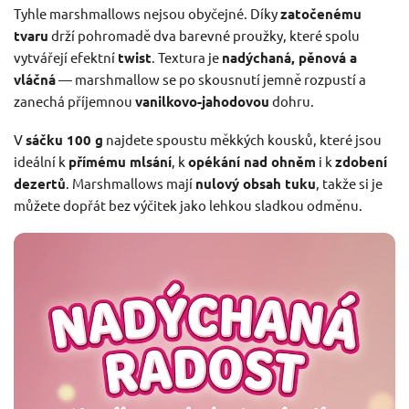
Tyhle marshmallows nejsou obyčejné. Díky
zatočenému
tvaru
drží pohromadě dva barevné proužky, které spolu
vytvářejí efektní
twist
. Textura je
nadýchaná, pěnová a
vláčná
— marshmallow se po skousnutí jemně rozpustí a
zanechá příjemnou
vanilkovo-jahodovou
dohru.
V
sáčku 100 g
najdete spoustu měkkých kousků, které jsou
ideální k
přímému mlsání
, k
opékání nad ohněm
i k
zdobení
dezertů
. Marshmallows mají
nulový obsah tuku
, takže si je
můžete dopřát bez výčitek jako lehkou sladkou odměnu.