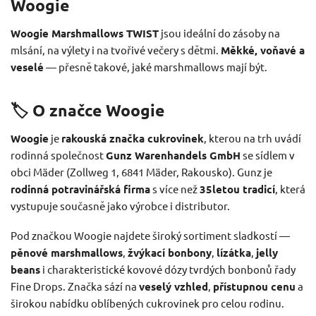
Woogie
Woogie Marshmallows TWIST
jsou ideální do zásoby na
mlsání, na výlety i na tvořivé večery s dětmi.
Měkké, voňavé a
veselé
— přesně takové, jaké marshmallows mají být.
🏷️ O značce Woogie
Woogie
je
rakouská značka cukrovinek
, kterou na trh uvádí
rodinná společnost
Gunz Warenhandels GmbH
se sídlem v
obci Mäder (Zollweg 1, 6841 Mäder, Rakousko). Gunz je
rodinná potravinářská firma
s více než
35letou tradicí
, která
vystupuje současně jako výrobce i distributor.
Pod značkou Woogie najdete široký sortiment sladkostí —
pěnové marshmallows
,
žvýkací bonbony
,
lízátka
,
jelly
beans
i charakteristické kovové dózy tvrdých bonbonů řady
Fine Drops. Značka sází na
veselý vzhled
,
přístupnou cenu
a
širokou nabídku oblíbených cukrovinek pro celou rodinu.