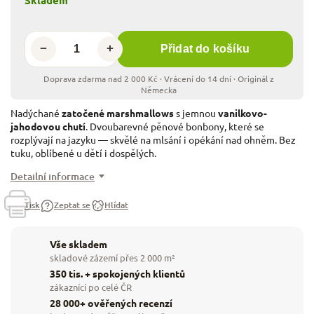
−
+
Přidat do košíku
Nadýchané
zatočené marshmallows
s jemnou
vanilkovo-
jahodovou chutí
. Dvoubarevné pěnové bonbony, které se
rozplývají na jazyku — skvělé na mlsání i opékání nad ohněm. Bez
tuku, oblíbené u dětí i dospělých.
Detailní informace
Tisk
Zeptat se
Hlídat
Vše skladem
skladové zázemí přes 2 000 m²
350 tis. + spokojených klientů
zákazníci po celé ČR
28 000+ ověřených recenzí