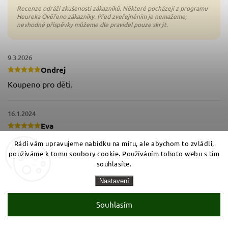
9.3.2026
Ondrej
Koupeno pro děti.
16.1.2024
Eva
Chuťově dobré, prý méně sladké než u nás kupované
Rádi vám upravujeme nabídku na míru, ale abychom to zvládli,
používáme k tomu soubory cookie. Používáním tohoto webu s tím
souhlasíte.
11.8.2020
Tereza
Nastavení
dobré měkké chutnají
Souhlasím
1.7.2020