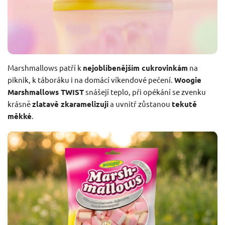
Marshmallows patří k
nejoblíbenějším cukrovinkám
na
piknik, k táboráku i na domácí víkendové pečení.
Woogie
Marshmallows TWIST
snášejí teplo, při opékání se zvenku
krásně
zlatavě zkaramelizují
a uvnitř zůstanou
tekutě
měkké
.