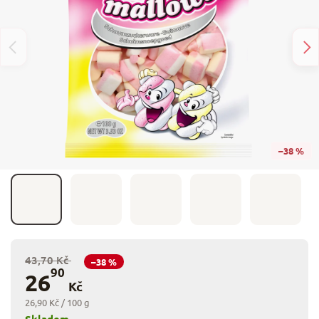
–38 %
43,70 Kč
–38 %
90
26
Kč
26,90 Kč / 100 g
Skladem