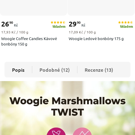
26
29
90
90
Kč
Kč
Skladem
Skladem
Měrná cena:
Měrná cena:
17,93 Kč / 100 g
17,09 Kč / 100 g
Woogie Coffee Candies Kávové
Woogie Ledové bonbóny 175 g
bonbóny 150 g
Popis
Podobné (12)
Recenze (13)