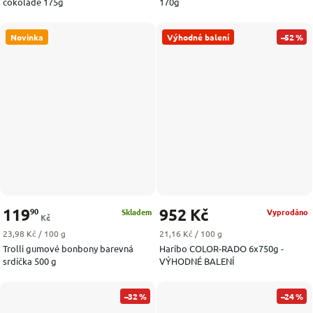
čokoládě 175g
170g
Novinka
Výhodné balení
–52 %
119
952 Kč
90
Skladem
Vyprodáno
Kč
Měrná cena:
Měrná cena:
23,98 Kč / 100 g
21,16 Kč / 100 g
Trolli gumové bonbony barevná
Haribo COLOR-RADO 6x750g -
srdíčka 500 g
VÝHODNÉ BALENÍ
–32 %
–24 %