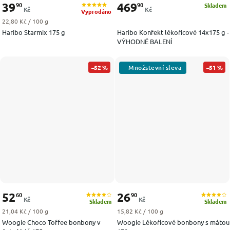
39
469
90
90
Skladem
Kč
Kč
Vyprodáno
Měrná cena:
22,80 Kč / 100 g
Haribo Starmix 175 g
Haribo Konfekt lékořicové 14x175 g -
VÝHODNÉ BALENÍ
–52 %
–51 %
52
26
60
90
Kč
Kč
Skladem
Skladem
Měrná cena:
Měrná cena:
21,04 Kč / 100 g
15,82 Kč / 100 g
Woogie Choco Toffee bonbony v
Woogie Lékořicové bonbony s mátou