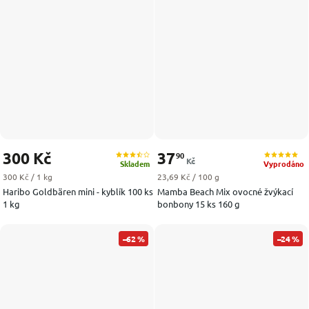
300 Kč
37
90
Kč
Skladem
Vyprodáno
Měrná cena:
Měrná cena:
300 Kč / 1 kg
23,69 Kč / 100 g
Haribo Goldbären mini - kyblík 100 ks
Mamba Beach Mix ovocné žvýkací
1 kg
bonbony 15 ks 160 g
–62 %
–24 %