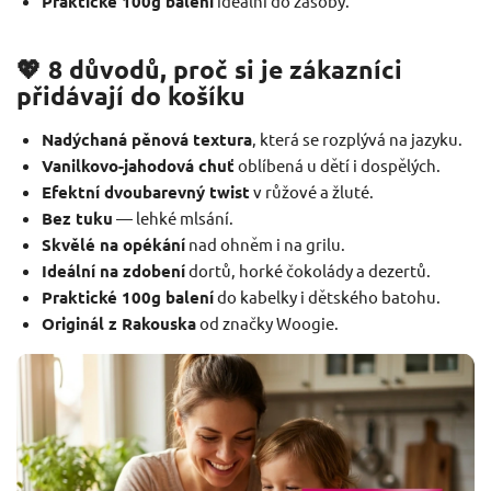
Praktické 100g balení
ideální do zásoby.
💖 8 důvodů, proč si je zákazníci
přidávají do košíku
Nadýchaná pěnová textura
, která se rozplývá na jazyku.
Vanilkovo-jahodová chuť
oblíbená u dětí i dospělých.
Efektní dvoubarevný twist
v růžové a žluté.
Bez tuku
— lehké mlsání.
Skvělé na opékání
nad ohněm i na grilu.
Ideální na zdobení
dortů, horké čokolády a dezertů.
Praktické 100g balení
do kabelky i dětského batohu.
Originál z Rakouska
od značky Woogie.