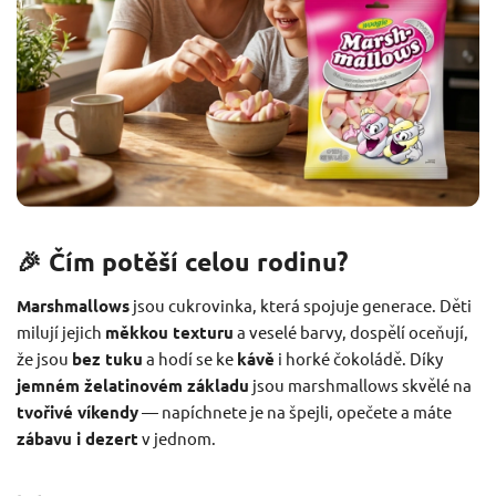
🎉 Čím potěší celou rodinu?
Marshmallows
jsou cukrovinka, která spojuje generace. Děti
milují jejich
měkkou texturu
a veselé barvy, dospělí oceňují,
že jsou
bez tuku
a hodí se ke
kávě
i horké čokoládě. Díky
jemném želatinovém základu
jsou marshmallows skvělé na
tvořivé víkendy
— napíchnete je na špejli, opečete a máte
zábavu i dezert
v jednom.