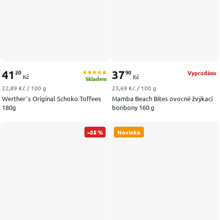
41
37
20
90
Vyprodáno
Kč
Kč
Skladem
Měrná cena:
Měrná cena:
22,89 Kč / 100 g
23,69 Kč / 100 g
Werther´s Original Schoko Toffees
Mamba Beach Bites ovocné žvýkací
180g
bonbony 160 g
–35 %
Novinka