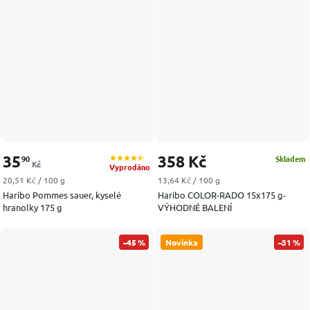
35
358 Kč
90
Skladem
Kč
Vyprodáno
Měrná cena:
Měrná cena:
20,51 Kč / 100 g
13,64 Kč / 100 g
Haribo Pommes sauer, kyselé
Haribo COLOR-RADO 15x175 g-
hranolky 175 g
VÝHODNÉ BALENÍ
–45 %
Novinka
–31 %