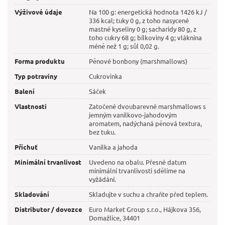
Výživové údaje
Na 100 g: energetická hodnota 1426 kJ /
336 kcal; tuky 0 g, z toho nasycené
mastné kyseliny 0 g; sacharidy 80 g, z
toho cukry 68 g; bílkoviny 4 g; vláknina
méně než 1 g; sůl 0,02 g.
Forma produktu
Pěnové bonbony (marshmallows)
Typ potraviny
Cukrovinka
Balení
Sáček
Vlastnosti
Zatočené dvoubarevné marshmallows s
jemným vanilkovo-jahodovým
aromatem, nadýchaná pěnová textura,
bez tuku.
Příchuť
Vanilka a jahoda
Minimální trvanlivost
Uvedeno na obalu. Přesné datum
minimální trvanlivosti sdělíme na
vyžádání.
Skladování
Skladujte v suchu a chraňte před teplem.
Distributor / dovozce
Euro Market Group s.r.o., Hájkova 356,
Domažlice, 34401