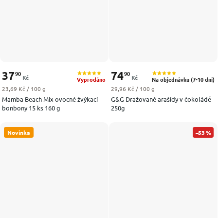
37
74
90
90
Kč
Kč
Vyprodáno
Na objednávku (7-10 dní)
Měrná cena:
Měrná cena:
23,69 Kč / 100 g
29,96 Kč / 100 g
Mamba Beach Mix ovocné žvýkací
G&G Dražované arašídy v čokoládě
bonbony 15 ks 160 g
250g
Novinka
–53 %