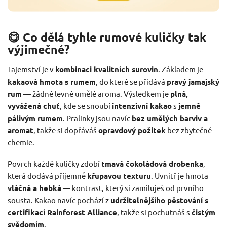
😋 Co dělá tyhle rumové kuličky tak
výjimečné?
Tajemství je v
kombinaci kvalitních surovin
. Základem je
kakaová hmota s rumem
, do které se přidává
pravý jamajský
rum
— žádné levné umělé aroma. Výsledkem je
plná,
vyvážená chuť
, kde se snoubí
intenzivní kakao
s
jemně
pálivým rumem
. Pralinky jsou navíc
bez umělých barviv a
aromat
, takže si dopřáváš
opravdový požitek
bez zbytečné
chemie.
Povrch každé kuličky zdobí
tmavá čokoládová drobenka
,
která dodává příjemně
křupavou texturu
. Uvnitř je hmota
vláčná a hebká
— kontrast, který si zamiluješ od prvního
sousta. Kakao navíc pochází z
udržitelnějšího pěstování s
certifikací Rainforest Alliance
, takže si pochutnáš s
čistým
svědomím
.