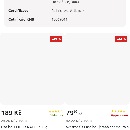
Domažlice, 34401
Certifikace
Rainforest Alliance
Celní kód KN8
18069011
–43 %
–44 %
189 Kč
79
90
Kč
Skladem
Vyprodáno
Měrná cena:
Měrná cena:
25,20 Kč / 100 g
52,22 Kč / 100 g
Haribo COLOR-RADO 750 g
Werther´s Original jemná specialita s