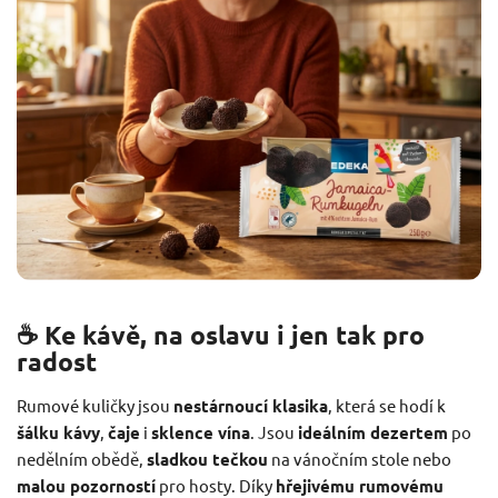
☕ Ke kávě, na oslavu i jen tak pro
radost
Rumové kuličky jsou
nestárnoucí klasika
, která se hodí k
šálku kávy
,
čaje
i
sklence vína
. Jsou
ideálním dezertem
po
nedělním obědě,
sladkou tečkou
na vánočním stole nebo
malou pozorností
pro hosty. Díky
hřejivému rumovému