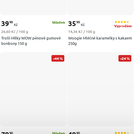
39
35
90
90
Skladem
Kč
Kč
Vyprodáno
Měrná cena:
Měrná cena:
26,60 Kč / 100 g
14,36 Kč / 100 g
Trolli Milky WOW pěnové gumové
Woogie Mléčné karamelky s kakaem
bonbony 150 g
250g
–44 %
–24 %
90
90
Skladem