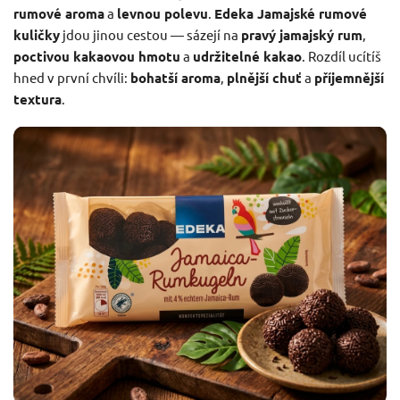
rumové aroma
a
levnou polevu
.
Edeka Jamajské rumové
kuličky
jdou jinou cestou — sázejí na
pravý jamajský rum
,
poctivou kakaovou hmotu
a
udržitelné kakao
. Rozdíl ucítíš
hned v první chvíli:
bohatší aroma
,
plnější chuť
a
příjemnější
textura
.