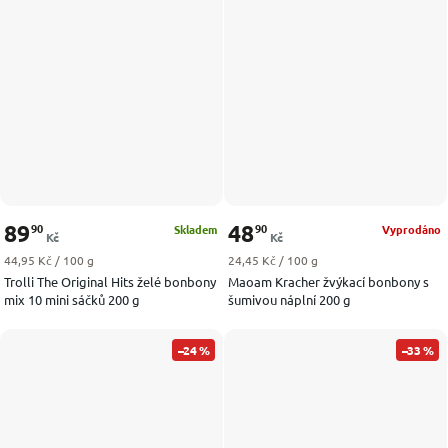
89
48
90
90
Skladem
Vyprodáno
Kč
Kč
Měrná cena:
Měrná cena:
44,95 Kč / 100 g
24,45 Kč / 100 g
Trolli The Original Hits želé bonbony
Maoam Kracher žvýkací bonbony s
mix 10 mini sáčků 200 g
šumivou náplní 200 g
–24 %
–33 %