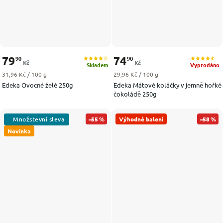
79
74
90
90
Kč
Kč
Skladem
Vyprodáno
Měrná cena:
Měrná cena:
31,96 Kč / 100 g
29,96 Kč / 100 g
Edeka Ovocné želé 250g
Edeka Mátové koláčky v jemně hořké
čokoládě 250g
–55 %
Výhodné balení
–58 %
Novinka