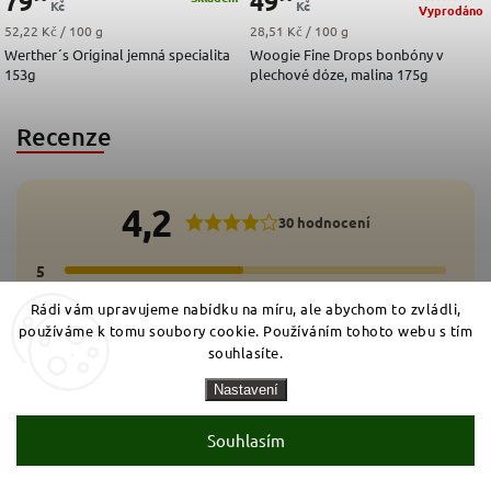
79
49
Kč
Kč
Vyprodáno
Měrná cena:
Měrná cena:
52,22 Kč / 100 g
28,51 Kč / 100 g
Werther´s Original jemná specialita
Woogie Fine Drops bonbóny v
153g
plechové dóze, malina 175g
Recenze
4,2
30 hodnocení
5
16x
4
5x
3
Rádi vám upravujeme nabídku na míru, ale abychom to zvládli,
7x
2
2x
používáme k tomu soubory cookie. Používáním tohoto webu s tím
1
0x
souhlasíte.
Přidat hodnocení
Nastavení
Souhlasím