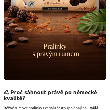
⚖️ Proč sáhnout právě po německé
kvalitě?
Běžné rumové pralinky z regálu často spoléhají na
umělé