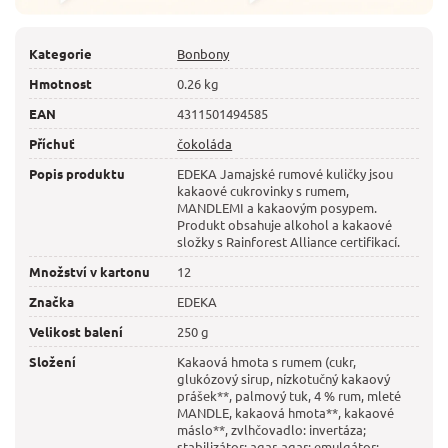
Kategorie
Bonbony
Hmotnost
0.26 kg
EAN
4311501494585
Příchuť
čokoláda
Popis produktu
EDEKA Jamajské rumové kuličky jsou
kakaové cukrovinky s rumem,
MANDLEMI a kakaovým posypem.
Produkt obsahuje alkohol a kakaové
složky s Rainforest Alliance certifikací.
Množství v kartonu
12
Značka
EDEKA
Velikost balení
250 g
Složení
Kakaová hmota s rumem (cukr,
glukózový sirup, nízkotučný kakaový
prášek**, palmový tuk, 4 % rum, mleté
MANDLE, kakaová hmota**, kakaové
máslo**, zvlhčovadlo: invertáza;
stabilizátor: agar-agar; emulgátor: