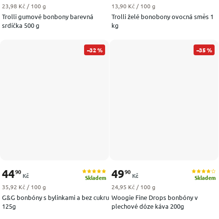
Měrná cena:
Měrná cena:
23,98 Kč / 100 g
13,90 Kč / 100 g
Trolli gumové bonbony barevná
Trolli želé bonobony ovocná směs 1
srdíčka 500 g
kg
–32 %
–35 %
44
49
90
90
Kč
Kč
Skladem
Skladem
Měrná cena:
Měrná cena:
35,92 Kč / 100 g
24,95 Kč / 100 g
G&G bonbóny s bylinkami a bez cukru
Woogie Fine Drops bonbóny v
125g
plechové dóze káva 200g