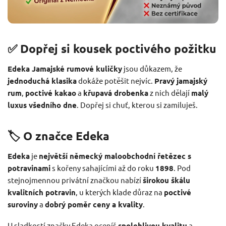
✅ Dopřej si kousek poctivého požitku
Edeka Jamajské rumové kuličky
jsou důkazem, že
jednoduchá klasika
dokáže potěšit nejvíc.
Pravý jamajský
rum
,
poctivé kakao
a
křupavá drobenka
z nich dělají
malý
luxus všedního dne
. Dopřej si chuť, kterou si zamiluješ.
🏷️ O značce Edeka
Edeka
je
největší německý maloobchodní řetězec s
potravinami
s kořeny sahajícími až do roku
1898
. Pod
stejnojmennou privátní značkou nabízí
širokou škálu
kvalitních potravin
, u kterých klade důraz na
poctivé
suroviny
a
dobrý poměr ceny a kvality
.
U sladkostí značky Edeka oceníš
spolehlivou kvalitu
a