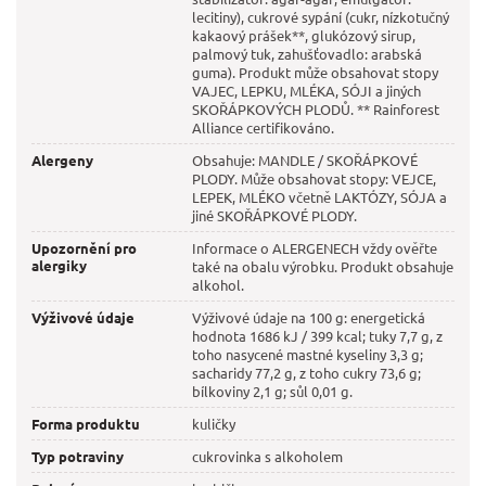
lecitiny), cukrové sypání (cukr, nízkotučný
kakaový prášek**, glukózový sirup,
palmový tuk, zahušťovadlo: arabská
guma). Produkt může obsahovat stopy
VAJEC, LEPKU, MLÉKA, SÓJI a jiných
SKOŘÁPKOVÝCH PLODŮ. ** Rainforest
Alliance certifikováno.
Alergeny
Obsahuje: MANDLE / SKOŘÁPKOVÉ
PLODY. Může obsahovat stopy: VEJCE,
LEPEK, MLÉKO včetně LAKTÓZY, SÓJA a
jiné SKOŘÁPKOVÉ PLODY.
Upozornění pro
Informace o ALERGENECH vždy ověřte
alergiky
také na obalu výrobku. Produkt obsahuje
alkohol.
Výživové údaje
Výživové údaje na 100 g: energetická
hodnota 1686 kJ / 399 kcal; tuky 7,7 g, z
toho nasycené mastné kyseliny 3,3 g;
sacharidy 77,2 g, z toho cukry 73,6 g;
bílkoviny 2,1 g; sůl 0,01 g.
Forma produktu
kuličky
Typ potraviny
cukrovinka s alkoholem