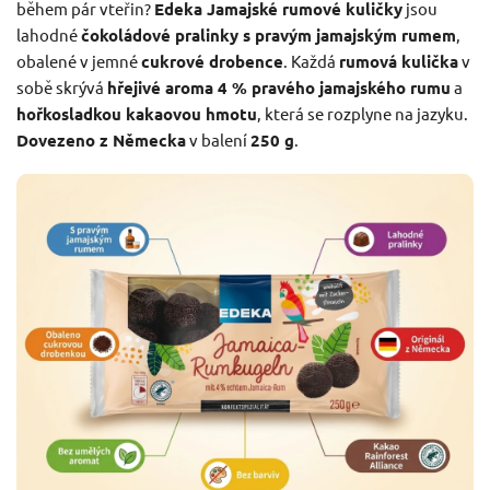
během pár vteřin?
Edeka Jamajské rumové kuličky
jsou
lahodné
čokoládové pralinky s pravým jamajským rumem
,
obalené v jemné
cukrové drobence
. Každá
rumová kulička
v
sobě skrývá
hřejivé aroma 4 % pravého jamajského rumu
a
hořkosladkou kakaovou hmotu
, která se rozplyne na jazyku.
Dovezeno z Německa
v balení
250 g
.