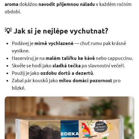
aroma
dokážou
navodit příjemnou náladu
v každém ročním
období.
💡 Jak si je nejlépe vychutnat?
Podávej je
mírně vychlazené
— chuť rumu pak krásně
vynikne.
Naservíruj je na
malém talířku ke kávě
nebo cappuccinu.
Skvěle se hodí jako
sladká tečka
po slavnostní večeři.
Použij je jako
ozdobu dortů a dezertů
.
Zabal pár kousků jako
milou domácí pozornost
pro
blízké.