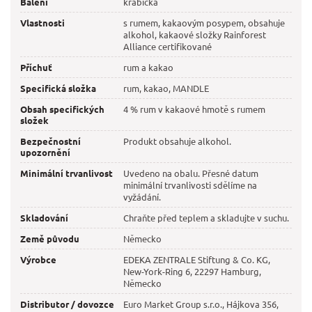
Balení
krabička
Vlastnosti
s rumem, kakaovým posypem, obsahuje
alkohol, kakaové složky Rainforest
Alliance certifikované
Příchuť
rum a kakao
Specifická složka
rum, kakao, MANDLE
Obsah specifických
4 % rum v kakaové hmotě s rumem
složek
Bezpečnostní
Produkt obsahuje alkohol.
upozornění
Minimální trvanlivost
Uvedeno na obalu. Přesné datum
minimální trvanlivosti sdělíme na
vyžádání.
Skladování
Chraňte před teplem a skladujte v suchu.
Země původu
Německo
Výrobce
EDEKA ZENTRALE Stiftung & Co. KG,
New-York-Ring 6, 22297 Hamburg,
Německo
Distributor / dovozce
Euro Market Group s.r.o., Hájkova 356,