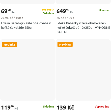
69
649
90
90
Skladem
Kč
Kč
Skladem
Měrná cena:
Měrná cena:
27,96 Kč / 100 g
26 Kč / 100 g
Edeka Banánky v želé obalované v
Edeka Banánky v želé obalované v
hořké čokoládě 250g
hořké čokoládě 10x250g - VÝHODNÉ
BALENÍ
Novinka
Novinka
119
139 Kč
90
Skladem
Vyprodáno
Kč