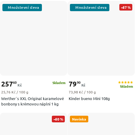
–57 %
257
79
60
90
Skladem
Kč
Kč
Skladem
Měrná cena:
Měrná cena:
25,76 Kč / 100 g
73,98 Kč / 100 g
Werther´s XXL Original karamelové
Kinder bueno Mini 108g
bonbony s krémovou náplní 1 kg
–50 %
Novinka