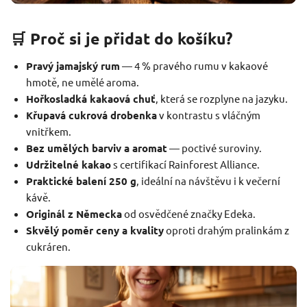
🛒 Proč si je přidat do košíku?
Pravý jamajský rum
— 4 % pravého rumu v kakaové
hmotě, ne umělé aroma.
Hořkosladká kakaová chuť
, která se rozplyne na jazyku.
Křupavá cukrová drobenka
v kontrastu s vláčným
vnitřkem.
Bez umělých barviv a aromat
— poctivé suroviny.
Udržitelné kakao
s certifikací Rainforest Alliance.
Praktické balení 250 g
, ideální na návštěvu i k večerní
kávě.
Originál z Německa
od osvědčené značky Edeka.
Skvělý poměr ceny a kvality
oproti drahým pralinkám z
cukráren.