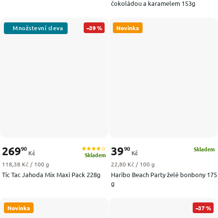
čokoládou a karamelem 153g
–39 %
Novinka
269
39
90
90
Skladem
Kč
Kč
Skladem
Měrná cena:
Měrná cena:
118,38 Kč / 100 g
22,80 Kč / 100 g
Tic Tac Jahoda Mix Maxi Pack 228g
Haribo Beach Party želé bonbony 175
g
Novinka
–37 %