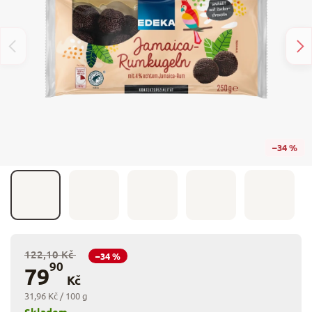
–34 %
122,10 Kč
–34 %
90
79
Kč
31,96 Kč / 100 g
Skladem