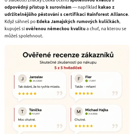
odpovědný přístup k surovinám
— například
kakao z
udržitelnějšího pěstování s certifikací Rainforest Alliance
.
Když sáhneš po
Edeka Jamajských rumových kuličkách
,
kupuješ si
ověřenou německou kvalitu
a chuť, na kterou se
můžeš spolehnout.