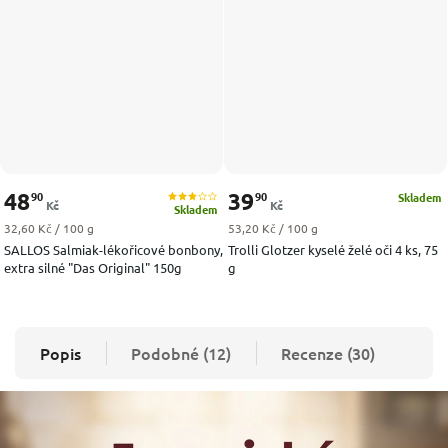
48
39
90
90
Skladem
Kč
Kč
Skladem
Měrná cena:
Měrná cena:
32,60 Kč / 100 g
53,20 Kč / 100 g
SALLOS Salmiak-lékořicové bonbony,
Trolli Glotzer kyselé želé oči 4 ks, 75
extra silné "Das Original" 150g
g
Popis
Podobné (12)
Recenze (30)