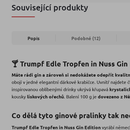
Související produkty
Popis
Podobné (12)
🍸 Trumpf Edle Tropfen in Nuss Gin 
Máte rádi gin a zároveň si nedokážete odepřít kvalit
obojí v jedné elegantní dárkové krabičce. Uvnitř najdete č
inspirovanou oblíbenými drinky ukrývá křupavá
krystalic
kousky
lískových ořechů
. Balení 100 g je
dovezeno z N
Co dělá tyto ginové pralinky tak n
Trumpf Edle Tropfen in Nuss Gin Edition
vyrábí němec