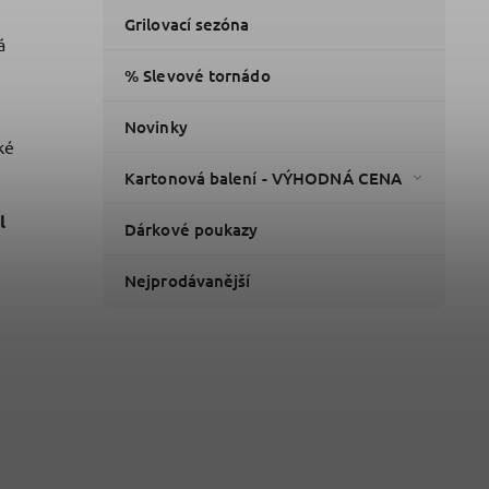
Grilovací sezóna
á
% Slevové tornádo
Novinky
ké
Kartonová balení - VÝHODNÁ CENA
l
Dárkové poukazy
Nejprodávanější