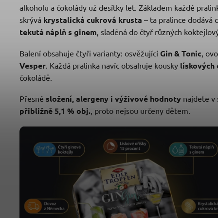
alkoholu a čokolády už desítky let. Základem každé pralin
skrývá
krystalická cukrová krusta
– ta pralince dodává 
tekutá náplň s ginem
, sladěná do čtyř různých koktejlový
Balení obsahuje čtyři varianty: osvěžující
Gin & Tonic
, ov
Vesper
. Každá pralinka navíc obsahuje kousky
lískových
čokoládě.
Přesné
složení, alergeny i výživové hodnoty
najdete v 
přibližně 5,1 % obj.
, proto nejsou určeny dětem.