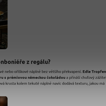
nboniéře z regálu?
ové nebo oříškové náplně bez většího překvapení.
Edle Tropfen
uru s prémiovou německou čokoládou
a přináší chuťový zážite
rová krusta kolem tekuté náplně navíc dodává texturu, jakou má