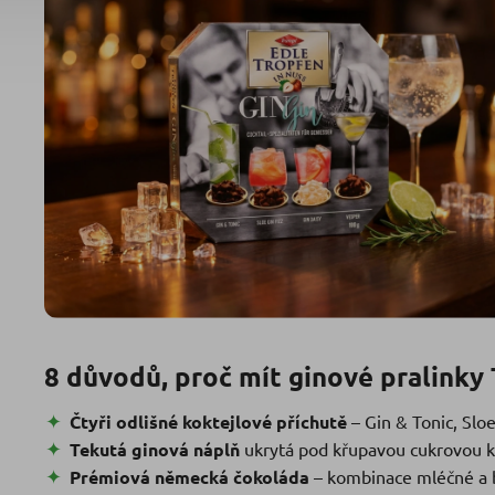
8 důvodů, proč mít ginové pralink
Čtyři odlišné koktejlové příchutě
– Gin & Tonic, Sloe
Tekutá ginová náplň
ukrytá pod křupavou cukrovou k
Prémiová německá čokoláda
– kombinace mléčné a bí