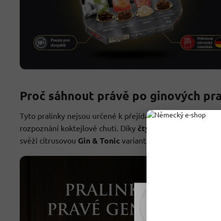
Proč sáhnout právě po ginových pr
Tyto pralinky nejsou určené k přejídání, ale spíš k
pomalé
rozpoznání koktejlové chuti. Díky
čtyřem odlišným příc
svěží citrusovou
Gin & Tonic
variantu, nebo elegantnější
Rádi vám upravujeme
tomu soubory cookie