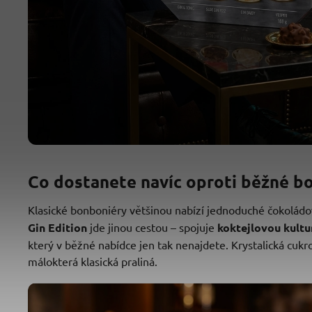
Co dostanete navíc oproti běžné bo
Klasické bonboniéry většinou nabízí jednoduché čokolád
Gin Edition
jde jinou cestou – spojuje
koktejlovou kult
který v běžné nabídce jen tak nenajdete. Krystalická cuk
málokterá klasická praliná.