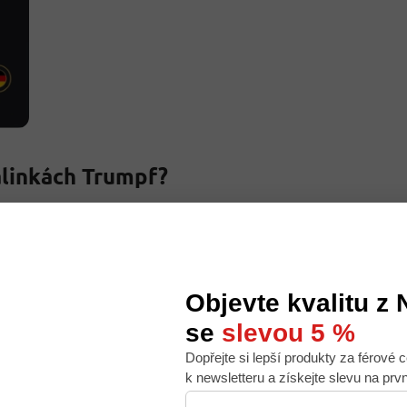
alinkách Trumpf?
mu vychutnávání
– ideálně po jedné, s trochou času na
hutím
v jednom balení si každý najde svého favorita, ať už má r
Vesper
.
Objevte kvalitu z
se
slevou 5 %
Dopřejte si lepší produkty za férové c
 nabídku na míru, ale abychom to zvládli, používáme k
k newsletteru a získejte slevu na prv
. Používáním tohoto webu s tím souhlasíte.