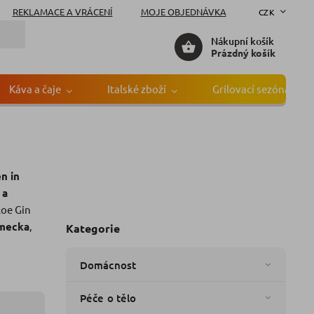
REKLAMACE A VRÁCENÍ
MOJE OBJEDNÁVKA
CZK
Nákupní košík
Prázdný košík
Káva a čaje
Italské zboží
Grilovací sezóna
n in
ka:
Trumpf
 a
loe Gin
ěmecka
,
Kategorie
Domácnost
Péče o tělo