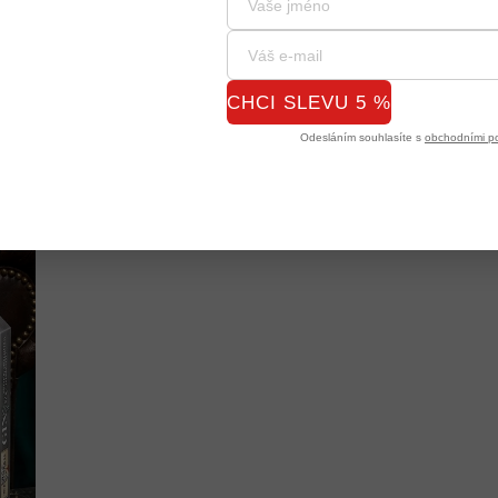
CHCI SLEVU 5 %
Odesláním souhlasíte s
obchodními p