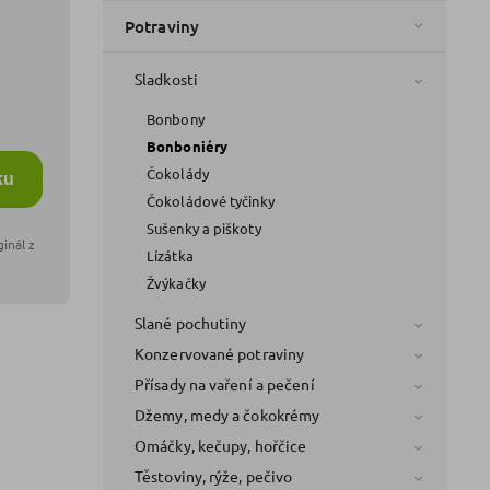
Potraviny
Sladkosti
Bonbony
Bonboniéry
Čokolády
ku
Čokoládové tyčinky
Sušenky a piškoty
Lízátka
Žvýkačky
Slané pochutiny
Konzervované potraviny
Přísady na vaření a pečení
Džemy, medy a čokokrémy
Omáčky, kečupy, hořčice
Těstoviny, rýže, pečivo