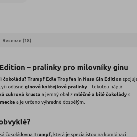
Recenze (18)
Edition – pralinky pro milovníky ginu
ní čokoládu?
Trumpf Edle Tropfen in Nuss Gin Edition
spojuj
tyři odlišné
ginové koktejlové pralinky
– tekutou náplň
ká cukrová krusta
a jemný obal z
mléčné a bílé čokolády
s
ěmecka
a je určeno výhradně dospělým.
eobvyklé?
ká čokoládovna
Trumpf
, která je specialistou na kombinaci