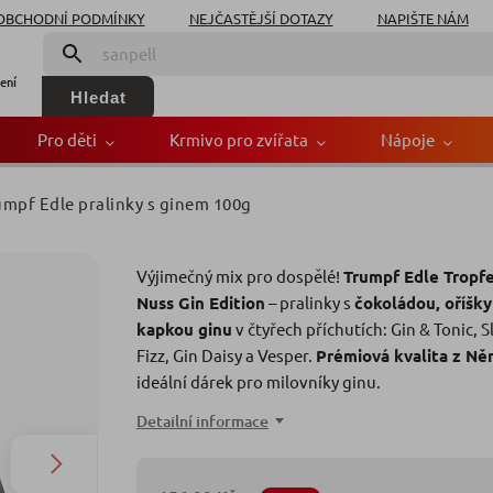
OBCHODNÍ PODMÍNKY
NEJČASTĚJŠÍ DOTAZY
NAPIŠTE NÁM
ení
Hledat
Pro děti
Krmivo pro zvířata
Nápoje
umpf Edle pralinky s ginem 100g
s ginem 100g
Výjimečný mix pro dospělé!
Trumpf Edle Tropfe
Znač
Nuss Gin Edition
– pralinky s
čokoládou, oříšky
kapkou ginu
v čtyřech příchutích: Gin & Tonic, S
Fizz, Gin Daisy a Vesper.
Prémiová kvalita z N
ideální dárek pro milovníky ginu.
Detailní informace