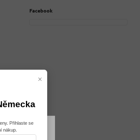
Facebook
×
ád
 Německa
eny. Přihlaste se
ní nákup.
Souhlasím