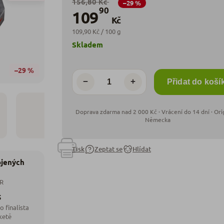
156,80 Kč
–29 %
90
109
Kč
109,90 Kč / 100 g
Skladem
–29 %
−
+
Přidat do koší
Tisk
Zeptat se
Hlídat
ojených
ČR
5
o finalista
ketě