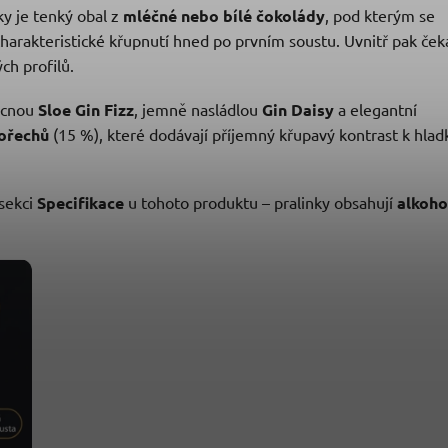
ky je tenký obal z
mléčné nebo bílé čokolády
, pod kterým se
charakteristické křupnutí hned po prvním soustu. Uvnitř pak ček
ch profilů.
ocnou
Sloe Gin Fizz
, jemně nasládlou
Gin Daisy
a elegantní
 ořechů
(15 %), které dodávají příjemný křupavý kontrast k hlad
sekci
Specifikace
u tohoto produktu – pralinky obsahují
alkoho