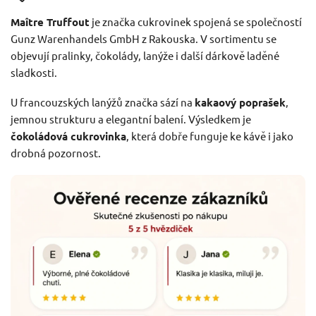
Maître Truffout
je značka cukrovinek spojená se společností
Gunz Warenhandels GmbH z Rakouska. V sortimentu se
objevují pralinky, čokolády, lanýže i další dárkově laděné
sladkosti.
U francouzských lanýžů značka sází na
kakaový poprašek
,
jemnou strukturu a elegantní balení. Výsledkem je
čokoládová cukrovinka
, která dobře funguje ke kávě i jako
drobná pozornost.