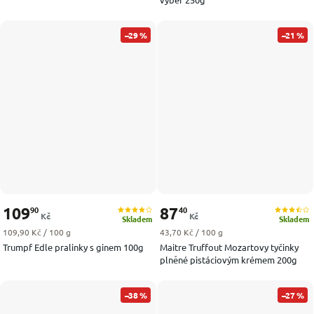
–29 %
–21 %
109
87
90
40
Kč
Kč
Skladem
Skladem
Měrná cena:
Měrná cena:
109,90 Kč / 100 g
43,70 Kč / 100 g
Trumpf Edle pralinky s ginem 100g
Maitre Truffout Mozartovy tyčinky
plněné pistáciovým krémem 200g
–38 %
–27 %