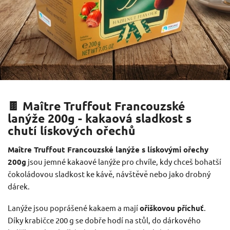
🍫 Maître Truffout Francouzské
lanýže 200g - kakaová sladkost s
chutí lískových ořechů
Maître Truffout Francouzské lanýže s lískovými ořechy
200g
jsou jemné kakaové lanýže pro chvíle, kdy chceš bohatší
čokoládovou sladkost ke kávě, návštěvě nebo jako drobný
dárek.
Lanýže jsou poprášené kakaem a mají
oříškovou příchuť
.
Díky krabičce 200 g se dobře hodí na stůl, do dárkového