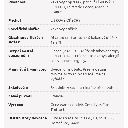
Vlastnosti
kakaový poprašek, příchuť LÍSKOVÝCH
OŘECHŮ, Fairtrade Cocoa, Made in
France
Příchuť
LÍSKOVÉ OŘECHY
Specifická složka
kakaový prášek
Obsah specifických
Alkalizovaný odtučněný kakaový prášek
složek
13,5 %.
Bezpečnostní
Obsahuje MLÉKO. Může obsahovat stopy
upozornění
OŘECHŮ. Není určeno pro osoby s alergií
na uvedené alergeny.
Minimální trvanlivost
Uvedeno na obalu. Přesné datum
minimální trvanlivosti sdělíme na
vyžádání.
Skladování
Skladujte v suchu a chraňte před teplem.
Země původu
Francie
Výrobce
Gunz Warenhandels GmbH / Maître
Truffout
Distributor / dovozce
Euro Market Group s.r.o., Hájkova 356,
Domažlice, 34401