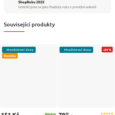
ShopRoku 2025
Umístili jsme se jako finalista roku v prestižní anketě
Související produkty
–34 %
Novinka
151 Kč
79
90
Skladem