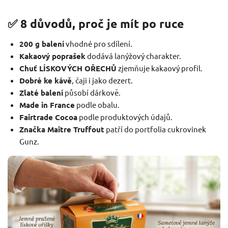
✅ 8 důvodů, proč je mít po ruce
200 g balení
vhodné pro sdílení.
Kakaový poprašek
dodává lanýžový charakter.
Chuť LÍSKOVÝCH OŘECHŮ
zjemňuje kakaový profil.
Dobré ke kávě
, čaji i jako dezert.
Zlaté balení
působí dárkově.
Made in France
podle obalu.
Fairtrade Cocoa
podle produktových údajů.
Značka Maître Truffout
patří do portfolia cukrovinek
Gunz.