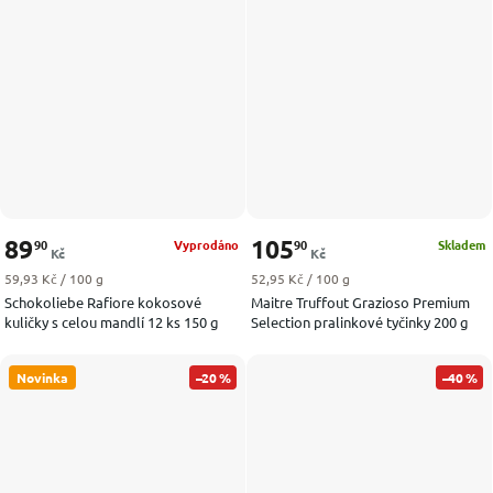
89
105
90
90
Vyprodáno
Skladem
Kč
Kč
Měrná cena:
Měrná cena:
59,93 Kč / 100 g
52,95 Kč / 100 g
Schokoliebe Rafiore kokosové
Maitre Truffout Grazioso Premium
kuličky s celou mandlí 12 ks 150 g
Selection pralinkové tyčinky 200 g
Novinka
–20 %
–40 %