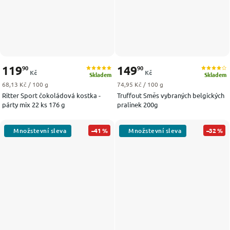
119
149
90
90
Kč
Kč
Skladem
Skladem
Měrná cena:
Měrná cena:
68,13 Kč / 100 g
74,95 Kč / 100 g
Ritter Sport čokoládová kostka -
Truffout Směs vybraných belgických
párty mix 22 ks 176 g
pralinek 200g
–41 %
–32 %