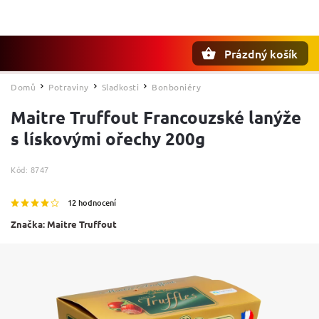
Prázdný košík
Hledat
Domů
Potraviny
Sladkosti
Bonboniéry
/
/
/
Maitre Truffout Francouzské lanýže
s lískovými ořechy 200g
Kód:
8747
12 hodnocení
Značka:
Maitre Truffout