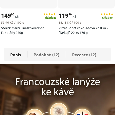
149
119
90
90
Kč
Kč
Skladem
Skladem
Měrná cena:
Měrná cena:
59,96 Kč / 100 g
68,13 Kč / 100 g
Storck Merci Finest Selection
Ritter Sport čokoládová kostka -
čokolády 250g
"Děkuji" 22 ks 176 g
Popis
Podobné (12)
Recenze (12)