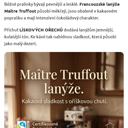
Běžné pralinky bývají pevnější a lesklé.
Francouzské lanýže
Maître Truffout
působí měkčeji, jsou obalené v kakaovém
poprašku a mají intenzivní čokoládový charakter.
Příchuť
LÍSKOVÝCH OŘECHŮ
dodává lanýžům jemnější,
kulatější tón. Ke kávě tak nabídnou sladkost, která působí
jako malý dezert.