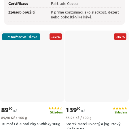
Certifikace
Fairtrade Cocoa
Způsob použití
K přímé konzumaci jako sladkost, dezert
nebo pohoštění ke kávě.
–32 %
–45 %
89
139
90
90
Kč
Kč
Skladem
Skladem
Měrná cena:
Měrná cena:
89,90 Kč / 100 g
55,96 Kč / 100 g
Trumpf Edle pralinky s Whisky 100g
Storck Merci Ovocný a jogurtový
výběr 250g