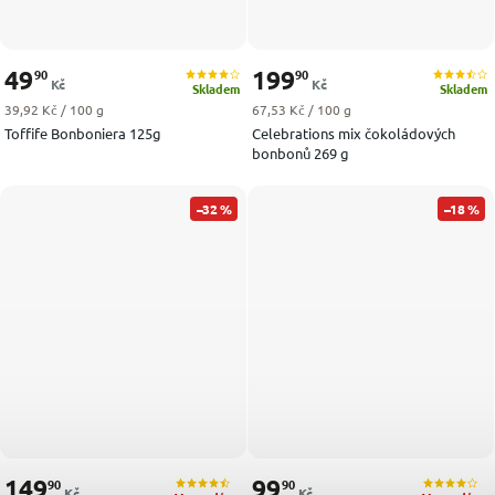
49
199
90
90
Kč
Kč
Skladem
Skladem
Měrná cena:
Měrná cena:
39,92 Kč / 100 g
67,53 Kč / 100 g
Toffife Bonboniera 125g
Celebrations mix čokoládových
bonbonů 269 g
–32 %
–18 %
149
99
90
90
Kč
Kč