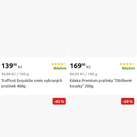
139
169
90
90
Kč
Kč
Skladem
Skladem
Měrná cena:
Měrná cena:
34,98 Kč / 100 g
84,95 Kč / 100 g
Truffout Exquisite směs vybraných
Edeka Premium pralinky "Oblíbené
pralinek 400g
kousky" 200g
–32 %
–29 %