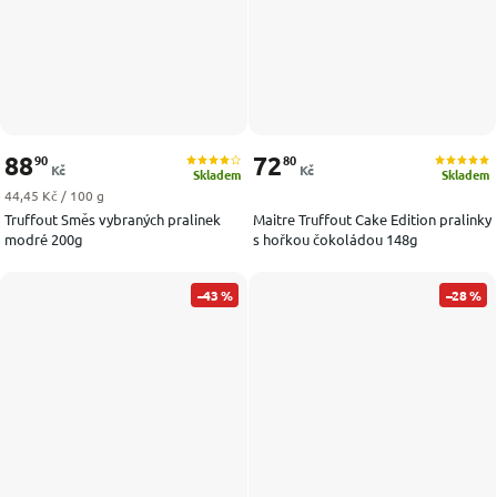
88
72
90
80
Kč
Kč
Skladem
Skladem
Měrná cena:
44,45 Kč / 100 g
Truffout Směs vybraných pralinek
Maitre Truffout Cake Edition pralinky
modré 200g
s hořkou čokoládou 148g
–43 %
–28 %