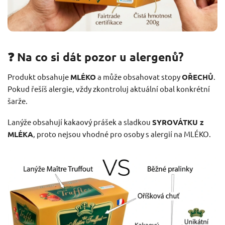
❓ Na co si dát pozor u alergenů?
Produkt obsahuje
MLÉKO
a může obsahovat stopy
OŘECHŮ
.
Pokud řešíš alergie, vždy zkontroluj aktuální obal konkrétní
šarže.
Lanýže obsahují kakaový prášek a sladkou
SYROVÁTKU z
MLÉKA
, proto nejsou vhodné pro osoby s alergií na MLÉKO.