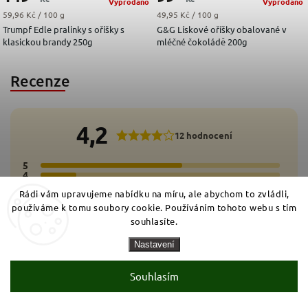
Vyprodáno
Vyprodáno
Měrná cena:
Měrná cena:
59,96 Kč / 100 g
49,95 Kč / 100 g
Trumpf Edle pralinky s oříšky s
G&G Lískové oříšky obalované v
klasickou brandy 250g
mléčné čokoládě 200g
Recenze
4,2
12 hodnocení
5
8x
4
2x
3
0x
Rádi vám upravujeme nabídku na míru, ale abychom to zvládli,
2
0x
1
používáme k tomu soubory cookie. Používáním tohoto webu s tím
2x
souhlasíte.
Přidat hodnocení
Nastavení
Souhlasím