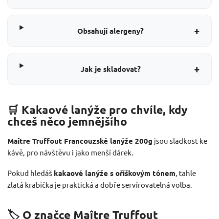
+
Obsahují alergeny?
+
Jak je skladovat?
🛒 Kakaové lanýže pro chvíle, kdy
chceš něco jemnějšího
Maître Truffout Francouzské lanýže 200g
jsou sladkost ke
kávě, pro návštěvu i jako menší dárek.
Pokud hledáš
kakaové lanýže s oříškovým tónem
, tahle
zlatá krabička je praktická a dobře servírovatelná volba.
🏷️ O značce Maître Truffout