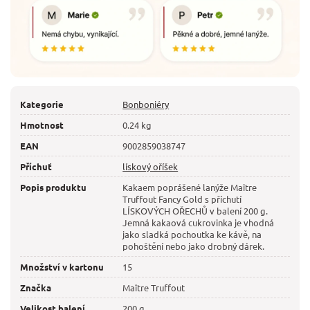
Kategorie
Bonboniéry
Hmotnost
0.24 kg
EAN
9002859038747
Příchuť
lískový oříšek
Popis produktu
Kakaem poprášené lanýže Maître
Truffout Fancy Gold s příchutí
LÍSKOVÝCH OŘECHŮ v balení 200 g.
Jemná kakaová cukrovinka je vhodná
jako sladká pochoutka ke kávě, na
pohoštění nebo jako drobný dárek.
Množství v kartonu
15
Značka
Maître Truffout
Velikost balení
200 g