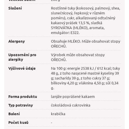
Složení
Rostlinné tuky (kokosový, palmový, shea,
slunečnicový, řepkový; v různém
poměru), cukr, alkalizovaný odtučněný
kakaový prášek 13,5 %, sladká
SYROVÁTKA (MLÉKO), aromata,
emulgátor: E322.
Alergeny
Obsahuje MLÉKO. Může obsahovat stopy
OŘECHŮ.
Upozornění pro
Výrobek může obsahovat stopy
alergiky
OŘECHŮ.
Výživové údaje
Na 100 g: energie 2538 kJ / 612 kcal; tuky
48 g, z toho nasycené mastné kyseliny 39
g; sacharidy 39 g, z toho cukry 37 g;
bílkoviny 4,20 g; vláknina 4,50 g; sůl 0,34
g.
Forma produktu
lanýže poprášené kakaem
Typ potraviny
čokoládová cukrovinka
Balení
krabička
Počet kusů
-