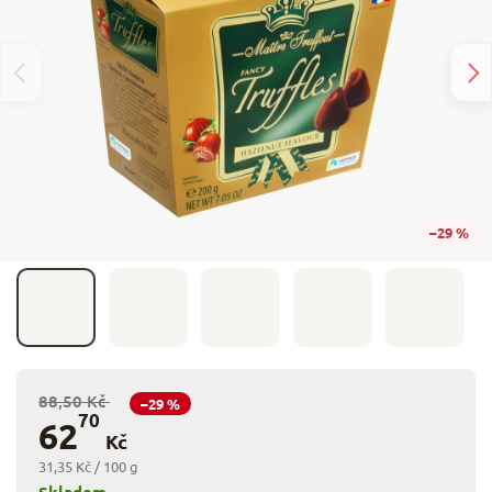
–29 %
88,50 Kč
–29 %
70
62
Kč
31,35 Kč / 100 g
Skladem