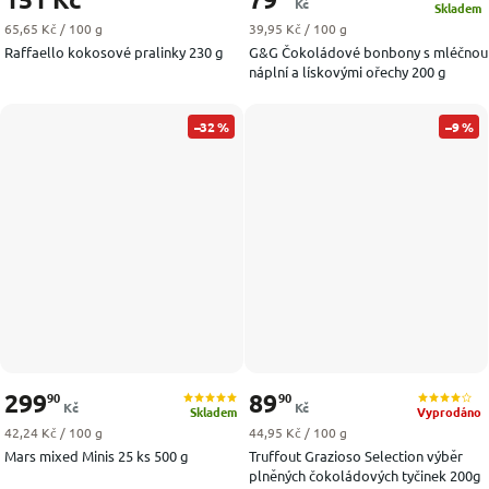
Kč
Skladem
Měrná cena:
Měrná cena:
65,65 Kč / 100 g
39,95 Kč / 100 g
Raffaello kokosové pralinky 230 g
G&G Čokoládové bonbony s mléčnou
náplní a lískovými ořechy 200 g
–32 %
–9 %
299
89
90
90
Kč
Kč
Skladem
Vyprodáno
Měrná cena:
Měrná cena:
42,24 Kč / 100 g
44,95 Kč / 100 g
Mars mixed Minis 25 ks 500 g
Truffout Grazioso Selection výběr
plněných čokoládových tyčinek 200g