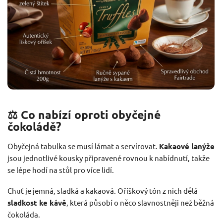
⚖️ Co nabízí oproti obyčejné
čokoládě?
Obyčejná tabulka se musí lámat a servírovat.
Kakaové lanýže
jsou jednotlivé kousky připravené rovnou k nabídnutí, takže
se lépe hodí na stůl pro více lidí.
Chuť je jemná, sladká a kakaová. Oříškový tón z nich dělá
sladkost ke kávě
, která působí o něco slavnostněji než běžná
čokoláda.