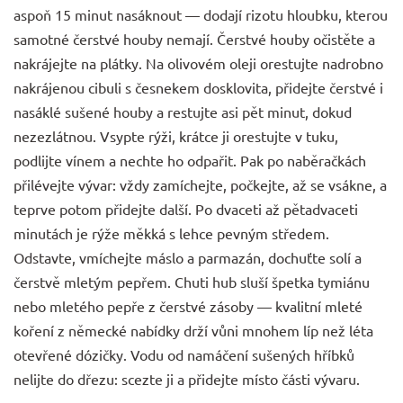
aspoň 15 minut nasáknout — dodají rizotu hloubku, kterou
samotné čerstvé houby nemají. Čerstvé houby očistěte a
nakrájejte na plátky. Na olivovém oleji orestujte nadrobno
nakrájenou cibuli s česnekem dosklovita, přidejte čerstvé i
nasáklé sušené houby a restujte asi pět minut, dokud
nezezlátnou. Vsypte rýži, krátce ji orestujte v tuku,
podlijte vínem a nechte ho odpařit. Pak po naběračkách
přilévejte vývar: vždy zamíchejte, počkejte, až se vsákne, a
teprve potom přidejte další. Po dvaceti až pětadvaceti
minutách je rýže měkká s lehce pevným středem.
Odstavte, vmíchejte máslo a parmazán, dochuťte solí a
čerstvě mletým pepřem. Chuti hub sluší špetka tymiánu
nebo mletého pepře z čerstvé zásoby — kvalitní mleté
koření
z německé nabídky drží vůni mnohem líp než léta
otevřené dózičky. Vodu od namáčení sušených hříbků
nelijte do dřezu: scezte ji a přidejte místo části vývaru.