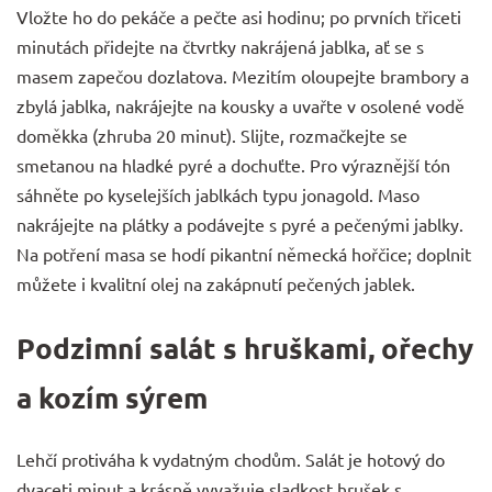
Vložte ho do pekáče a pečte asi hodinu; po prvních třiceti
minutách přidejte na čtvrtky nakrájená jablka, ať se s
masem zapečou dozlatova. Mezitím oloupejte brambory a
zbylá jablka, nakrájejte na kousky a uvařte v osolené vodě
doměkka (zhruba 20 minut). Slijte, rozmačkejte se
smetanou na hladké pyré a dochuťte. Pro výraznější tón
sáhněte po kyselejších jablkách typu jonagold. Maso
nakrájejte na plátky a podávejte s pyré a pečenými jablky.
Na potření masa se hodí pikantní německá hořčice; doplnit
můžete i kvalitní
olej
na zakápnutí pečených jablek.
Podzimní salát s hruškami, ořechy
a kozím sýrem
Lehčí protiváha k vydatným chodům. Salát je hotový do
dvaceti minut a krásně vyvažuje sladkost hrušek s