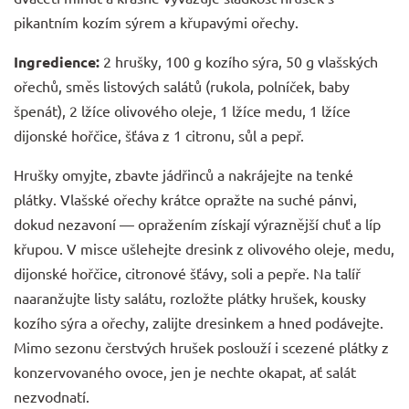
pikantním kozím sýrem a křupavými ořechy.
Ingredience:
2 hrušky, 100 g kozího sýra, 50 g vlašských
ořechů, směs listových salátů (rukola, polníček, baby
špenát), 2 lžíce olivového oleje, 1 lžíce medu, 1 lžíce
dijonské hořčice, šťáva z 1 citronu, sůl a pepř.
Hrušky omyjte, zbavte jádřinců a nakrájejte na tenké
plátky. Vlašské ořechy krátce opražte na suché pánvi,
dokud nezavoní — opražením získají výraznější chuť a líp
křupou. V misce ušlehejte dresink z olivového oleje, medu,
dijonské hořčice, citronové šťávy, soli a pepře. Na talíř
naaranžujte listy salátu, rozložte plátky hrušek, kousky
kozího sýra a ořechy, zalijte dresinkem a hned podávejte.
Mimo sezonu čerstvých hrušek poslouží i scezené plátky z
konzervovaného ovoce
, jen je nechte okapat, ať salát
nezvodnatí.