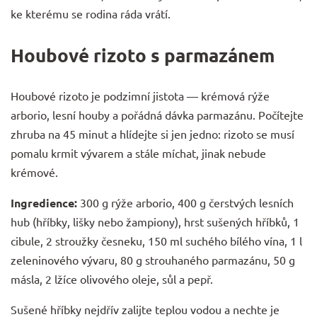
ke kterému se rodina ráda vrátí.
Houbové rizoto s parmazánem
Houbové rizoto je podzimní jistota — krémová rýže
arborio, lesní houby a pořádná dávka parmazánu. Počítejte
zhruba na 45 minut a hlídejte si jen jedno: rizoto se musí
pomalu krmit vývarem a stále míchat, jinak nebude
krémové.
Ingredience:
300 g rýže arborio, 400 g čerstvých lesních
hub (hříbky, lišky nebo žampiony), hrst sušených hříbků, 1
cibule, 2 stroužky česneku, 150 ml suchého bílého vína, 1 l
zeleninového vývaru, 80 g strouhaného parmazánu, 50 g
másla, 2 lžíce olivového oleje, sůl a pepř.
Sušené hříbky nejdřív zalijte teplou vodou a nechte je