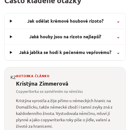
Často kladené otázky
Jak udělat krémové houbové rizoto?
⌄
Jaké houby jsou na rizoto nejlepší?
⌄
Jaká jablka se hodí k pečenému vepřovému?
⌄
AUTORKA ČLÁNKU
KZ
Kristýna Zimmerová
Copywriterka se zaměřením na němčinu
Kristýna vyrostla a žije přímo u německých hranic na
Domažlicku, takže německé zboží i tamní zvyky zná z
každodenního života. Vystudovala němčinu, mluví jí
plynně a jako copywriterka roky píše o jídle, vaření a
životě za hranicemi.