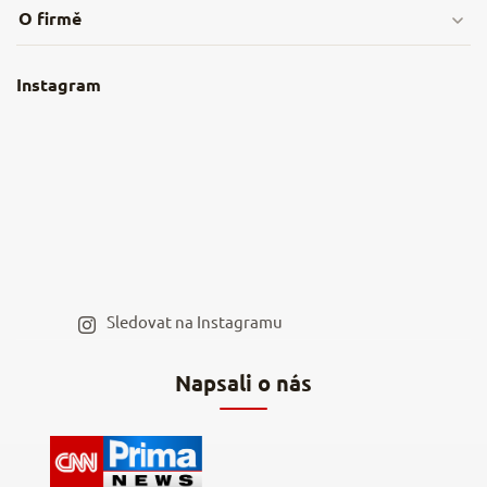
O firmě
Obchodní podmínky
O nás
Instagram
Nejčastější dotazy
Kamenná prodejna
Reklamace a vrácení
Kariéra v NěmeckýEshop.cz
Moje objednávka
Velkoobchod
Spolupráce s influencery
Blog a recepty
Staňte se naším výdejním místem
Sledovat na Instagramu
Hodnocení obchodu
Napsali o nás
Kontakty