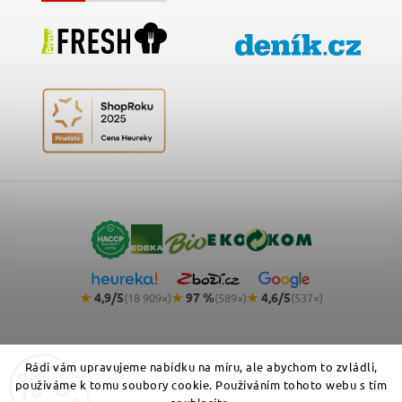
★
4,9/5
★
97 %
★
4,6/5
(18 909×)
(589×)
(537×)
Rádi vám upravujeme nabídku na míru, ale abychom to zvládli,
používáme k tomu soubory cookie. Používáním tohoto webu s tím