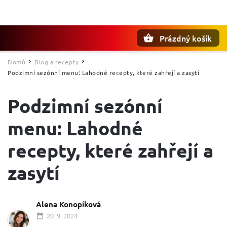
Prázdný košík
Hledat
Domů
Blog a recepty
/
/
Podzimní sezónní menu: Lahodné recepty, které zahřejí a zasytí
Podzimní sezónní
menu: Lahodné
recepty, které zahřejí a
zasytí
Alena Konopíková
20. 9. 2024