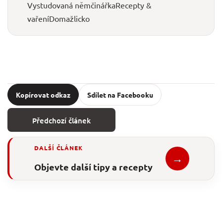
Vystudovaná němčinářka
Recepty &
vaření
Domažlicko
Kopírovat odkaz
Sdílet na Facebooku
Předchozí článek
DALŠÍ ČLÁNEK
→
Objevte další tipy a recepty