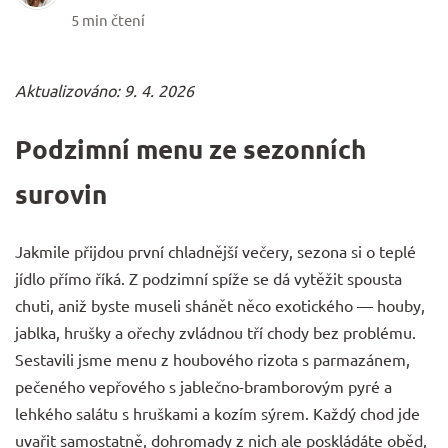
5 min čtení
Aktualizováno: 9. 4. 2026
Podzimní menu ze sezonních
surovin
Jakmile přijdou první chladnější večery, sezona si o teplé
jídlo přímo říká. Z podzimní spíže se dá vytěžit spousta
chuti, aniž byste museli shánět něco exotického — houby,
jablka, hrušky a ořechy zvládnou tří chody bez problému.
Sestavili jsme menu z houbového rizota s parmazánem,
pečeného vepřového s jablečno-bramborovým pyré a
lehkého salátu s hruškami a kozím sýrem. Každý chod jde
uvařit samostatně, dohromady z nich ale poskládáte oběd,