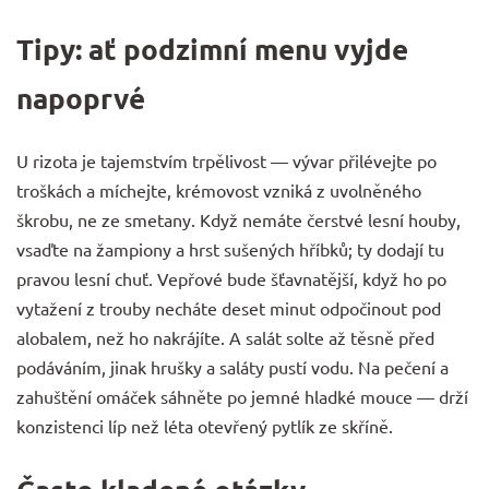
Tipy: ať podzimní menu vyjde
napoprvé
U rizota je tajemstvím trpělivost — vývar přilévejte po
troškách a míchejte, krémovost vzniká z uvolněného
škrobu, ne ze smetany. Když nemáte čerstvé lesní houby,
vsaďte na žampiony a hrst sušených hříbků; ty dodají tu
pravou lesní chuť. Vepřové bude šťavnatější, když ho po
vytažení z trouby necháte deset minut odpočinout pod
alobalem, než ho nakrájíte. A salát solte až těsně před
podáváním, jinak hrušky a saláty pustí vodu. Na pečení a
zahuštění omáček sáhněte po jemné hladké
mouce
— drží
konzistenci líp než léta otevřený pytlík ze skříně.