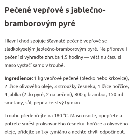
Pečené vepřové s jablečno-
bramborovým pyré
Hlavní chod spojuje šťavnaté pečené vepřové se
sladkokyselým jablečno-bramborovým pyré. Na přípravu i
pečení si vyhraďte zhruba 1,5 hodiny — většinu času si
maso vystačí samo v troubě.
Ingredience:
1 kg vepřové pečeně (plecko nebo krkovice),
2 lžíce olivového oleje, 3 stroužky česneku, 1 lžíce hořčice,
4 jablka (2 do pyré, 2 na pečení), 800 g brambor, 150 ml
smetany, sůl, pepř a čerstvý tymián.
Troubu předehřejte na 180 °C. Maso osolte, opepřete a
potřete směsí prolisovaného česneku, hořčice a olivového
oleje, přidejte snítky tymiánu a nechte chvíli odpočinout.