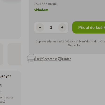
27,96 Kč / 100 ml
Skladem
−
+
Přidat do koší
Tisk
Zeptat se
Hlídat
ojených
ČR
5
o finalista
ketě