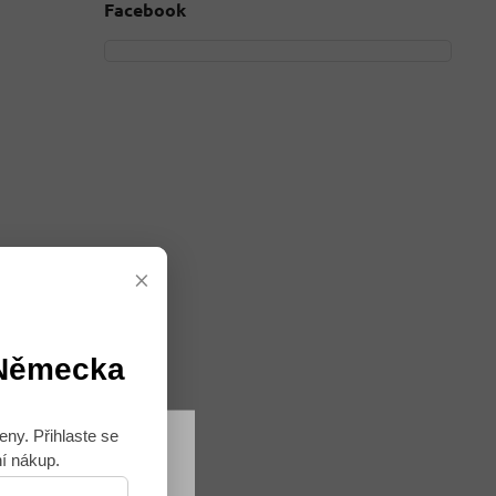
Facebook
×
 Německa
eny. Přihlaste se
ní nákup.
Souhlasím