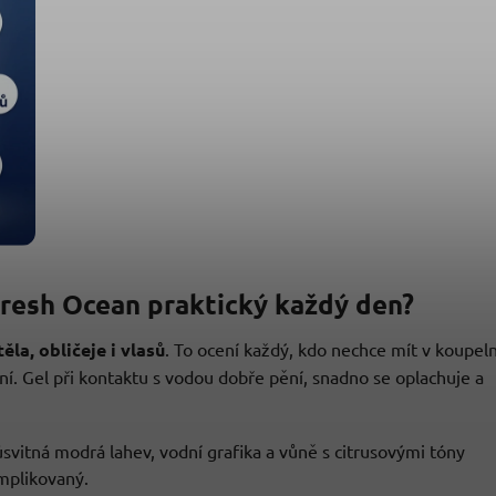
Fresh Ocean praktický každý den?
těla, obličeje i vlasů
. To ocení každý, kdo nechce mít v koupel
ní. Gel při kontaktu s vodou dobře pění, snadno se oplachuje a
ůsvitná modrá lahev, vodní grafika a vůně s citrusovými tóny
mplikovaný.