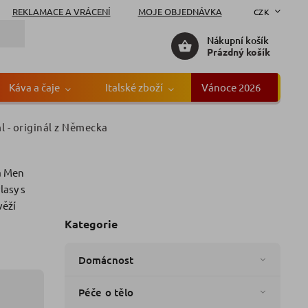
REKLAMACE A VRÁCENÍ
MOJE OBJEDNÁVKA
CZK
Nákupní košík
Prázdný košík
Káva a čaje
Italské zboží
Vánoce 2026
Gr
ml
- originál z Německa
n
a Men
čka:
Nivea
lasy s
věží
Kategorie
Domácnost
Péče o tělo