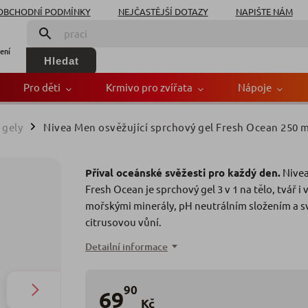
OBCHODNÍ PODMÍNKY
NEJČASTĚJŠÍ DOTAZY
NAPIŠTE NÁM
ení
Hledat
Pro děti
Krmivo pro zvířata
Nápoje
 gely
Nivea Men osvěžující sprchový gel Fresh Ocean 250 
/
sprchový gel Fresh Ocea
Příval oceánské svěžesti pro každý den.
Nive
Zna
Fresh Ocean je sprchový gel 3 v 1 na tělo, tvář i v
mořskými minerály, pH neutrálním složením a s
citrusovou vůní.
Detailní informace
90
69
Kč