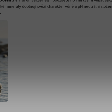
ské minerály doplňují svěží charakter vůně a pH neutrální složen
.