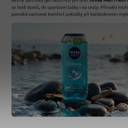
se hodí domů, do sportovní tašky i na cesty. Přírodní moř
pomáhá zachovat komfort pokožky při každodenním mytí