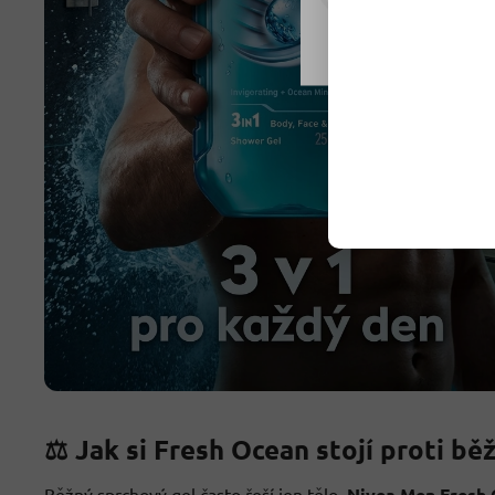
Nastavení
⚖️ Jak si Fresh Ocean stojí proti 
Běžný sprchový gel často řeší jen tělo.
Nivea Men Fresh 