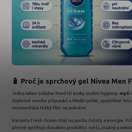
🧴 Proč je sprchový gel Nivea Men 
Jedna lahev zvládne hned tři kroky osobní hygieny:
mytí 
zbytečně mnoho přípravků a hledá rychlé, spolehlivé řeše
nezanechává těžký film na pokožce.
Varianta Fresh Ocean stojí na pocitu čistoty a energie. Pr
přesně vystihují charakter produktu: svěží, mužný a neko