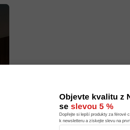
Objevte kvalitu z
se
slevou 5 %
Dopřejte si lepší produkty za férové c
 nabídku na míru, ale abychom to zvládli, používáme k
k newsletteru a získejte slevu na prv
. Používáním tohoto webu s tím souhlasíte.