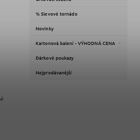
% Slevové tornádo
Novinky
Kartonová balení - VÝHODNÁ CENA
Dárkové poukazy
Nejprodávanější
ně