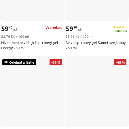
59
59
40
90
Vyprodáno
Kč
Kč
Skladem
Měrná cena:
Měrná cena:
23,76 Kč / 100 ml
23,96 Kč / 100 ml
Nivea Men osvěžující sprchový gel
Dove sprchový gel Sametově jemný
Energy 250 ml
250 ml
Originál z Itálie
–38 %
–45 %