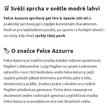
🛒 Svěží sprcha v světle modré lahvi
Felce Azzurra sprchový gel Oro & Spezie 250 ml
je
praktický sprchový gel s teplým kořeněným charakterem.
Hodí se pro každodenní použití, po sportu i v horkých dnech i
na cesty, kdy chceš
rychlý čistý pocit
.
🏷️ O značce Felce Azzurra
Felce Azzurra je tradiční značka italské rodinné společnosti
Paglieri z Alessandrie. Luigi Paglieri se synem Lodovicem
vytvořili v roce 1923 kolínskou vodu Felce Azzurra, jejíž
úspěch položil základ dnešnímu portfoliu péče o tělo,
domácnost a prádlo. Znalost práce s vůněmi se v rodině
Paglieri předává po generace. Firma dnes navazuje na
zkušenosti sedmi rodinných generací a její klíčová značka
Felce Azzurra se prodává ve více než 50 zemích světa.