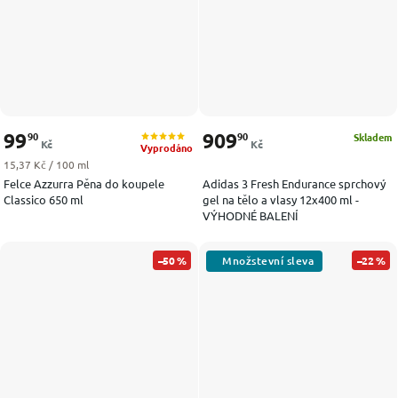
99
909
90
90
Skladem
Kč
Kč
Vyprodáno
Měrná cena:
15,37 Kč / 100 ml
Felce Azzurra Pěna do koupele
Adidas 3 Fresh Endurance sprchový
Classico 650 ml
gel na tělo a vlasy 12x400 ml -
VÝHODNÉ BALENÍ
–50 %
–22 %