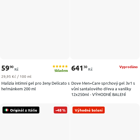
59
641
90
30
Vyprodáno
Kč
Kč
Skladem
Měrná cena:
29,95 Kč / 100 ml
Malizia intimní gel pro ženy Delicato s
Dove Men+Care sprchový gel 3v1 s
heřmánkem 200 ml
vůní santalového dřeva a vanilky
12x250ml - VÝHODNÉ BALENÍ
Originál z Itálie
–48 %
Výhodné balení