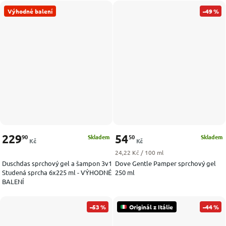
Výhodné balení
–49 %
229
54
90
50
Skladem
Skladem
Kč
Kč
Měrná cena:
24,22 Kč / 100 ml
Duschdas sprchový gel a šampon 3v1
Dove Gentle Pamper sprchový gel
Studená sprcha 6x225 ml - VÝHODNÉ
250 ml
BALENÍ
–53 %
Originál z Itálie
–44 %