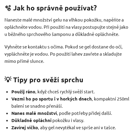
🫧 Jak ho správně používat?
Naneste malé množství gelu na vlhkou pokožku, napěňte a
opláchněte vodou. Při použití na vlasy postupujte stejně jako
u běžného sprchového šamponu a důkladně opláchněte.
Vyhněte se kontaktu s očima. Pokud se gel dostane do očí,
vypláchněte je vodou. Po použití lahev zavřete a skladujte
mimo přímé slunce.
💡 Tipy pro svěží sprchu
Použij ráno
, když chceš rychlý svěží start.
Vezmi ho po sportu i v horkých dnech
, kompaktní 250ml
balení se snadno přenáší.
Nanes malé množství
, podle potřeby přidej další.
Důkladně opláchni
pokožku i vlasy.
Zavírej víčko
, aby gel nevytékal ve sprše ani v tašce.