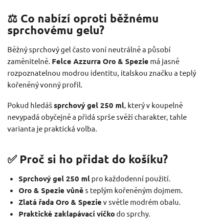
⚖️ Co nabízí oproti běžnému
sprchovému gelu?
Běžný sprchový gel často voní neutrálně a působí
zaměnitelně.
Felce Azzurra Oro & Spezie
má jasně
rozpoznatelnou modrou identitu, italskou značku a teplý
kořeněný vonný profil.
Pokud hledáš
sprchový gel 250 ml
, který v koupelně
nevypadá obyčejně a přidá sprše svěží charakter, tahle
varianta je praktická volba.
✅ Proč si ho přidat do košíku?
Sprchový gel 250 ml
pro každodenní použití.
Oro & Spezie vůně
s teplým kořeněným dojmem.
Zlatá řada Oro & Spezie
v světle modrém obalu.
Praktické zaklapávací víčko
do sprchy.