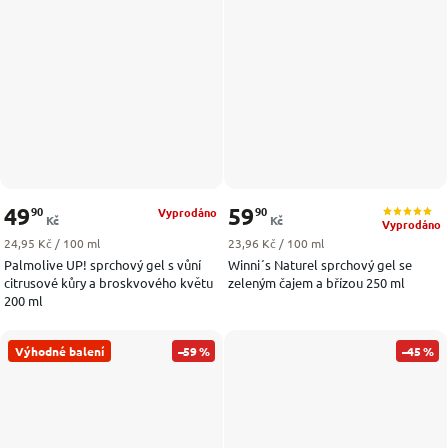
49
59
90
90
Vyprodáno
Kč
Kč
Vyprodáno
Měrná cena:
Měrná cena:
24,95 Kč / 100 ml
23,96 Kč / 100 ml
Palmolive UP! sprchový gel s vůní
Winni´s Naturel sprchový gel se
citrusové kůry a broskvového květu
zeleným čajem a břízou 250 ml
200 ml
Výhodné balení
–59 %
–45 %