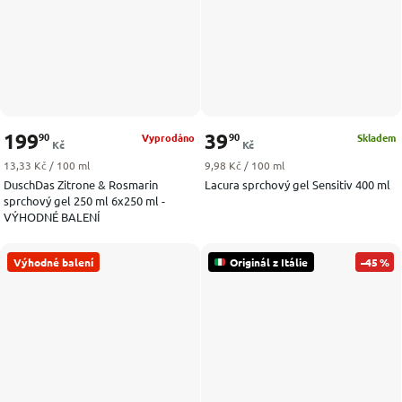
199
39
90
90
Vyprodáno
Skladem
Kč
Kč
Měrná cena:
Měrná cena:
13,33 Kč / 100 ml
9,98 Kč / 100 ml
DuschDas Zitrone & Rosmarin
Lacura sprchový gel Sensitiv 400 ml
sprchový gel 250 ml 6x250 ml -
VÝHODNÉ BALENÍ
Výhodné balení
Originál z Itálie
–45 %