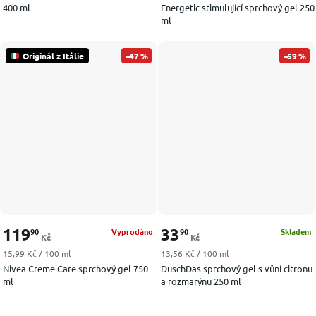
400 ml
Energetic stimulující sprchový gel 250
ml
Originál z Itálie
–47 %
–59 %
119
33
90
90
Vyprodáno
Skladem
Kč
Kč
Měrná cena:
Měrná cena:
15,99 Kč / 100 ml
13,56 Kč / 100 ml
Nivea Creme Care sprchový gel 750
DuschDas sprchový gel s vůní citronu
ml
a rozmarýnu 250 ml