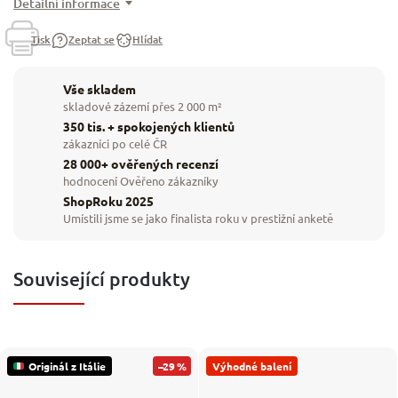
Detailní informace
Tisk
Zeptat se
Hlídat
Vše skladem
skladové zázemí přes 2 000 m²
350 tis. + spokojených klientů
zákazníci po celé ČR
28 000+ ověřených recenzí
hodnocení Ověřeno zákazníky
ShopRoku 2025
Umístili jsme se jako finalista roku v prestižní anketě
Související produkty
Originál z Itálie
–29 %
Výhodné balení