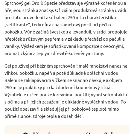
Sprchový gel Oro & Spezie představuje výrazně kořeněnou a
hřejivou stránku značky. Oficiální produktová stránka uvádí
pro toto provedení také balení 250 ml a charakteristiku
„setificante“, tedy důraz na sametový pocit při péči o
pokožku. Vůně začíná švestkou a levandulí, v srdci propojuje
hřebíček s růžovým pepřem a v základu přechází do pačuli a
vanilky. Výsledkem je sofistikovaná kompozice s ovocnými,
aromatickými a teplými dřevitě-kořeněnými tóny.
Gel používej při běžném sprchování: malé množství nanes na
vlhkou pokožku, napěň a poté důkladně opláchni vodou.
Balení se zaklapávacím víčkem se snadno dávkuje a objem
250 ml je praktický pro každodenní koupelnový rituál.
Výrobek je určen pouze k zevnímu použití; vyhni se kontaktu
s očima a při jejich zasažení je důkladně vypláchni vodou. Po
použití obal zavři a skladuj jej při pokojové teplotě mimo
přímé slunce, zdroje tepla a dosah dětí.