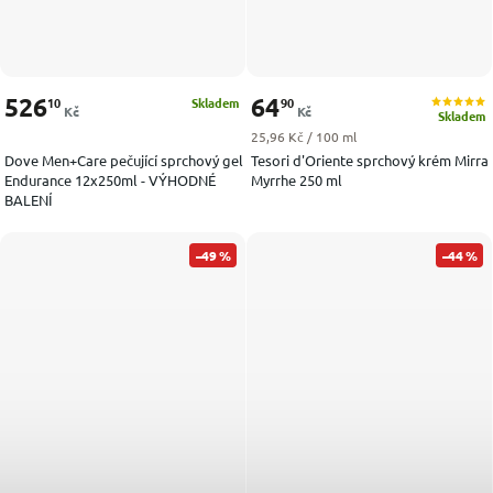
526
64
10
90
Skladem
Kč
Kč
Skladem
Měrná cena:
25,96 Kč / 100 ml
Dove Men+Care pečující sprchový gel
Tesori d'Oriente sprchový krém Mirra
Endurance 12x250ml - VÝHODNÉ
Myrrhe 250 ml
BALENÍ
–49 %
–44 %