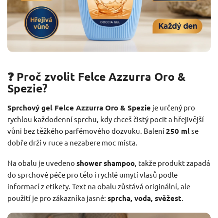
❓ Proč zvolit Felce Azzurra Oro &
Spezie?
Sprchový gel Felce Azzurra Oro & Spezie
je určený pro
rychlou každodenní sprchu, kdy chceš čistý pocit a hřejivější
vůni bez těžkého parfémového dozvuku. Balení
250 ml
se
dobře drží v ruce a nezabere moc místa.
Na obalu je uvedeno
shower shampoo
, takže produkt zapadá
do sprchové péče pro tělo i rychlé umytí vlasů podle
informací z etikety. Text na obalu zůstává originální, ale
použití je pro zákazníka jasné:
sprcha, voda, svěžest
.