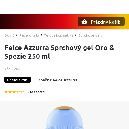
Prázdný košík
Hledat
Domů
Péče o tělo
Tělová kosmetika
Sprchové gely
/
/
/
Felce Azzurra Sprchový gel Oro &
Spezie 250 ml
Kód:
8266
Originál z Itálie
Značka:
Felce Azzurra
5 hodnocení