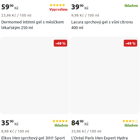
59
39
90
90
Skladem
Kč
Kč
Vyprodáno
Měrná cena:
Měrná cena:
23,96 Kč / 100 ml
9,98 Kč / 100 ml
Dermomed intimní gel s měsíčkem
Lacura sprchový gel s vůní citronu
lékařským 250 ml
400 ml
–49 %
–49 %
35
84
90
90
Kč
Kč
Skladem
Skladem
Měrná cena:
Měrná cena:
8,98 Kč / 100 ml
33,96 Kč / 100 ml
Elkos Men sprchový gel 3IN1 Sport
L'Oréal Paris Men Expert Hydra