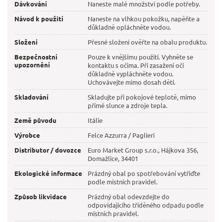
Dávkování
Naneste malé množství podle potřeby.
Návod k použití
Naneste na vlhkou pokožku, napěňte a
důkladně opláchněte vodou.
Složení
Přesné složení ověřte na obalu produktu.
Bezpečnostní
Pouze k vnějšímu použití. Vyhněte se
upozornění
kontaktu s očima. Při zasažení očí
důkladně vypláchněte vodou.
Uchovávejte mimo dosah dětí.
Skladování
Skladujte při pokojové teplotě, mimo
přímé slunce a zdroje tepla.
Země původu
Itálie
Výrobce
Felce Azzurra / Paglieri
Distributor / dovozce
Euro Market Group s.r.o., Hájkova 356,
Domažlice, 34401
Ekologické informace
Prázdný obal po spotřebování vytřiďte
podle místních pravidel.
Způsob likvidace
Prázdný obal odevzdejte do
odpovídajícího tříděného odpadu podle
místních pravidel.