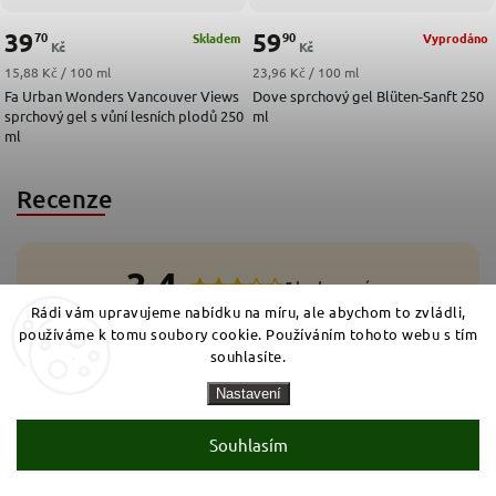
39
59
70
90
Skladem
Vyprodáno
Kč
Kč
Měrná cena:
Měrná cena:
15,88 Kč / 100 ml
23,96 Kč / 100 ml
Fa Urban Wonders Vancouver Views
Dove sprchový gel Blüten-Sanft 250
sprchový gel s vůní lesních plodů 250
ml
ml
Recenze
3,4
5 hodnocení
Rádi vám upravujeme nabídku na míru, ale abychom to zvládli,
používáme k tomu soubory cookie. Používáním tohoto webu s tím
5
2x
4
souhlasíte.
0x
3
2x
2
0x
Nastavení
1
1x
Souhlasím
Přidat hodnocení