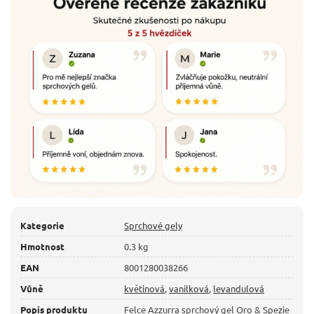
Kategorie
Sprchové gely
Hmotnost
0.3 kg
EAN
8001280038266
Vůně
květinová
,
vanilková
,
levandulová
Popis produktu
Felce Azzurra sprchový gel Oro & Spezie