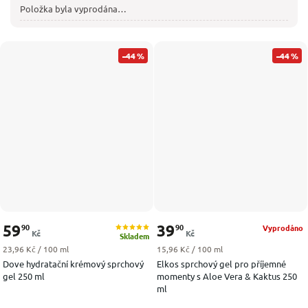
Položka byla vyprodána…
–44 %
–44 %
59
39
90
90
Vyprodáno
Kč
Kč
Skladem
Měrná cena:
Měrná cena:
23,96 Kč / 100 ml
15,96 Kč / 100 ml
Dove hydratační krémový sprchový
Elkos sprchový gel pro příjemné
gel 250 ml
momenty s Aloe Vera & Kaktus 250
ml