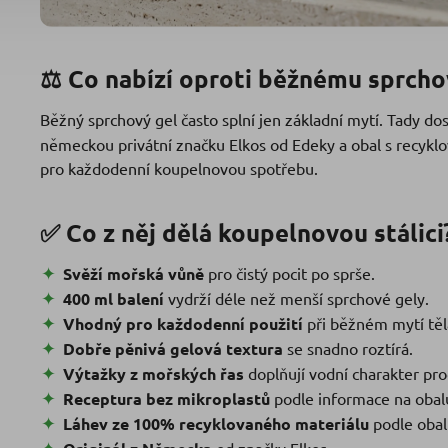
⚖️ Co nabízí oproti běžnému sprcho
Běžný sprchový gel často splní jen základní mytí. Tady d
německou privátní značku Elkos od Edeky a obal s recykl
pro každodenní koupelnovou spotřebu.
✅ Co z něj dělá koupelnovou stálici
Svěží mořská vůně
pro čistý pocit po sprše.
400 ml balení
vydrží déle než menší sprchové gely.
Vhodný pro každodenní použití
při běžném mytí těl
Dobře pěnivá gelová textura
se snadno roztírá.
Výtažky z mořských řas
doplňují vodní charakter pro
Receptura bez mikroplastů
podle informace na obal
Láhev ze 100% recyklovaného materiálu
podle obal