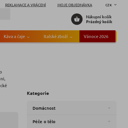
REKLAMACE A VRÁCENÍ
MOJE OBJEDNÁVKA
CZK
Nákupní košík
Prázdný košík
Káva a čaje
Italské zboží
Vánoce 2026
Gr
ro
ačka:
Elkos
ni,
ické
Kategorie
Domácnost
Péče o tělo