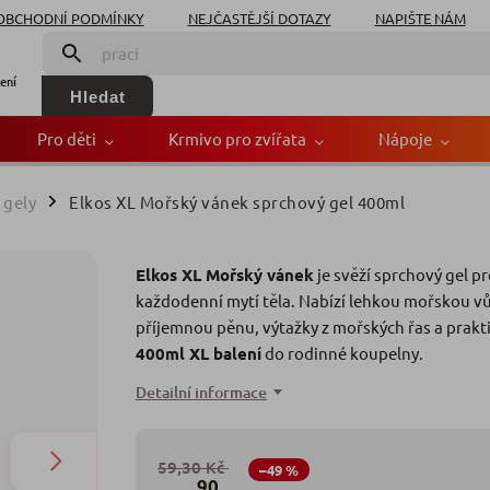
OBCHODNÍ PODMÍNKY
NEJČASTĚJŠÍ DOTAZY
NAPIŠTE NÁM
ení
Hledat
Pro děti
Krmivo pro zvířata
Nápoje
 gely
Elkos XL Mořský vánek sprchový gel 400ml
/
k sprchový gel 400ml
Elkos XL Mořský vánek
je svěží sprchový gel p
Zn
každodenní mytí těla. Nabízí lehkou mořskou vů
příjemnou pěnu, výtažky z mořských řas a prakt
400ml XL balení
do rodinné koupelny.
Detailní informace
59,30 Kč
–49 %
90