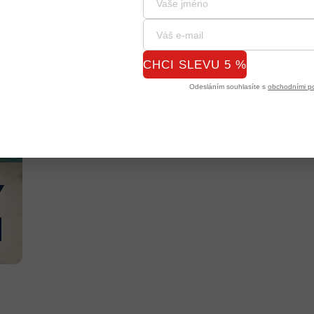
CHCI SLEVU 5 %
Odesláním souhlasíte s
obchodními p