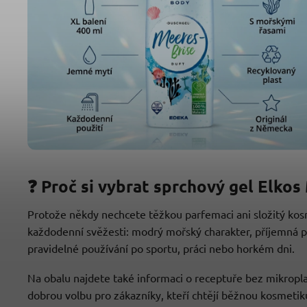
❓ Proč si vybrat sprchový gel Elko
Protože někdy nechcete těžkou parfemaci ani složitý kosm
každodenní svěžesti: modrý mořský charakter, příjemná
pravidelné používání po sportu, práci nebo horkém dni.
Na obalu najdete také informaci o receptuře bez mikropla
dobrou volbu pro zákazníky, kteří chtějí běžnou kosmeti