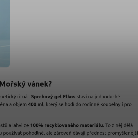
s Mořský vánek?
etický rituál.
Sprchový gel Elkos
staví na jednoduché
 pěna a objem
400 ml
, který se hodí do rodinné koupelny i pro
stů a lahvi ze
100% recyklovaného materiálu
. To z něj dělá
ku používat pohodlně, ale zároveň dávají přednost promyšleněj