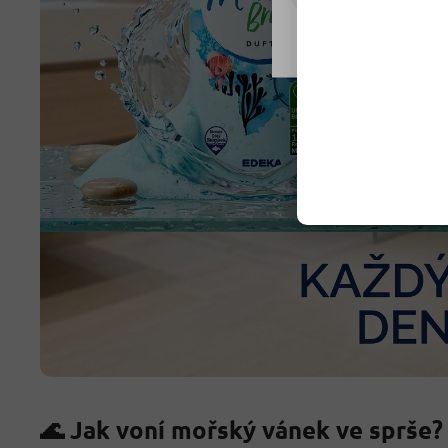
Nastavení
🌊 Jak voní mořský vánek ve sprše?