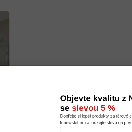
Objevte kvalitu z
se
slevou 5 %
Dopřejte si lepší produkty za férové c
 nabídku na míru, ale abychom to zvládli, používáme k
k newsletteru a získejte slevu na prv
. Používáním tohoto webu s tím souhlasíte.