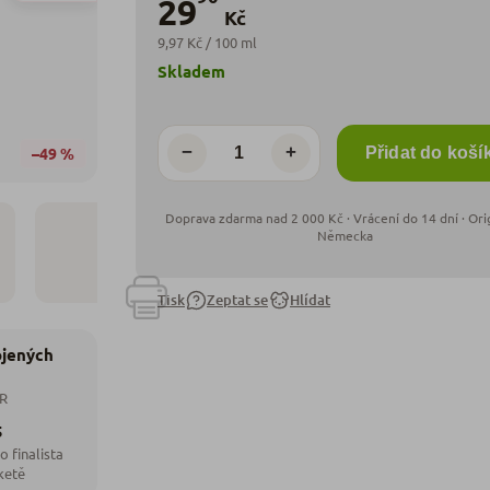
29
Kč
9,97 Kč / 100 ml
Skladem
−
+
–49 %
Přidat do koší
Tisk
Zeptat se
Hlídat
ojených
ČR
5
o finalista
ketě