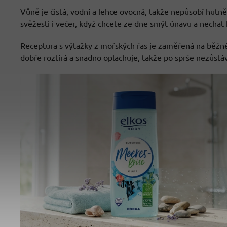
Vůně je čistá, vodní a lehce ovocná, takže nepůsobí hutně 
svěžesti i večer, když chcete ze dne smýt únavu a nechat
Receptura s výtažky z mořských řas je zaměřená na běžné 
dobře roztírá a snadno oplachuje, takže po sprše nezůstává