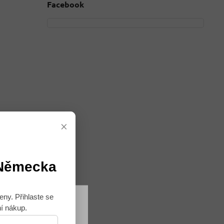
Facebook
×
 Německa
eny. Přihlaste se
ní nákup.
Souhlasím