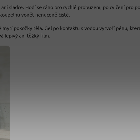
ani sladce. Hodí se ráno pro rychlé probuzení, po cvičení pro po
 koupelnu vonět nenuceně čistě.
mytí pokožky těla. Gel po kontaktu s vodou vytvoří pěnu, kter
 lepivý ani těžký film.