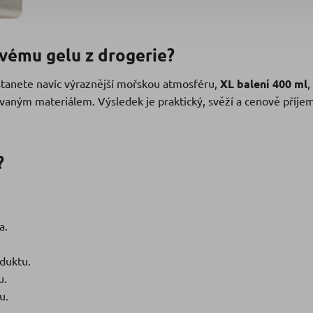
vému gelu z drogerie?
ostanete navíc výraznější mořskou atmosféru,
XL balení 400 ml
,
ovaným materiálem. Výsledek je praktický, svěží a cenově příje
?
a.
duktu.
u.
u.