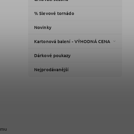
% Slevové tornádo
Novinky
Kartonová balení - VÝHODNÁ CENA
Dárkové poukazy
Nejprodávanější
šímu