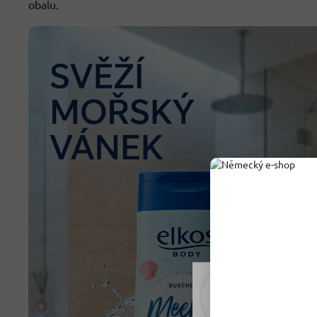
obalu.
Rádi vám upravujeme
tomu soubory cookie