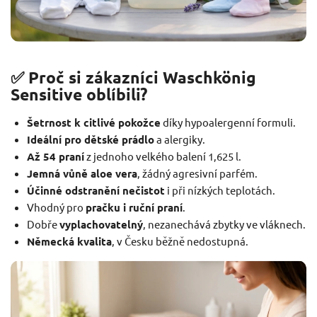
✅ Proč si zákazníci Waschkönig
Sensitive oblíbili?
Šetrnost k citlivé pokožce
díky hypoalergenní formuli.
Ideální pro dětské prádlo
a alergiky.
Až 54 praní
z jednoho velkého balení 1,625 l.
Jemná vůně aloe vera
, žádný agresivní parfém.
Účinné odstranění nečistot
i při nízkých teplotách.
Vhodný pro
pračku i ruční praní
.
Dobře
vyplachovatelný
, nezanechává zbytky ve vláknech.
Německá kvalita
, v Česku běžně nedostupná.