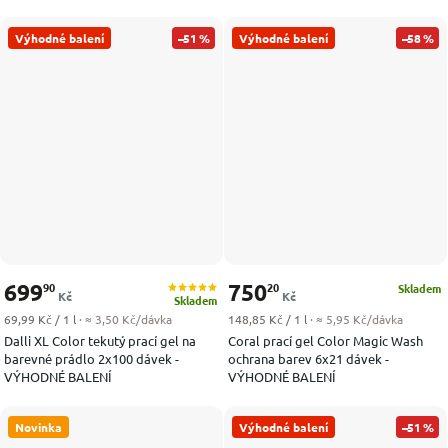
Výhodné balení
–51 %
Výhodné balení
–58 %
699
750
90
20
Skladem
Kč
Kč
Skladem
Měrná cena:
Měrná cena:
69,99 Kč / 1 l
· ≈ 3,50 Kč/dávka
148,85 Kč / 1 l
· ≈ 5,95 Kč/dávka
Dalli XL Color tekutý prací gel na
Coral prací gel Color Magic Wash
barevné prádlo 2x100 dávek -
ochrana barev 6x21 dávek -
VÝHODNÉ BALENÍ
VÝHODNÉ BALENÍ
Novinka
Výhodné balení
–51 %