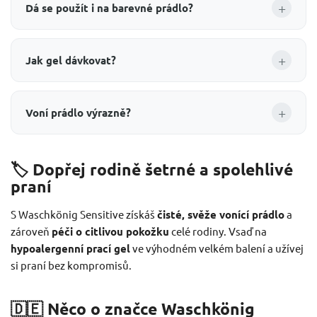
+
Dá se použít i na barevné prádlo?
+
Jak gel dávkovat?
+
Voní prádlo výrazně?
🏷️ Dopřej rodině šetrné a spolehlivé
praní
S Waschkönig Sensitive získáš
čisté, svěže vonící prádlo
a
zároveň
péči o citlivou pokožku
celé rodiny. Vsaď na
hypoalergenní prací gel
ve výhodném velkém balení a užívej
si praní bez kompromisů.
🇩🇪 Něco o značce Waschkönig