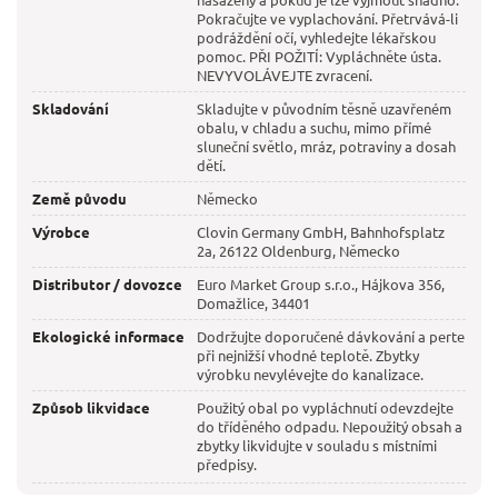
Pokračujte ve vyplachování. Přetrvává-li
podráždění očí, vyhledejte lékařskou
pomoc. PŘI POŽITÍ: Vypláchněte ústa.
NEVYVOLÁVEJTE zvracení.
Skladování
Skladujte v původním těsně uzavřeném
obalu, v chladu a suchu, mimo přímé
sluneční světlo, mráz, potraviny a dosah
dětí.
Země původu
Německo
Výrobce
Clovin Germany GmbH, Bahnhofsplatz
2a, 26122 Oldenburg, Německo
Distributor / dovozce
Euro Market Group s.r.o., Hájkova 356,
Domažlice, 34401
Ekologické informace
Dodržujte doporučené dávkování a perte
při nejnižší vhodné teplotě. Zbytky
výrobku nevylévejte do kanalizace.
Způsob likvidace
Použitý obal po vypláchnutí odevzdejte
do tříděného odpadu. Nepoužitý obsah a
zbytky likvidujte v souladu s místními
předpisy.