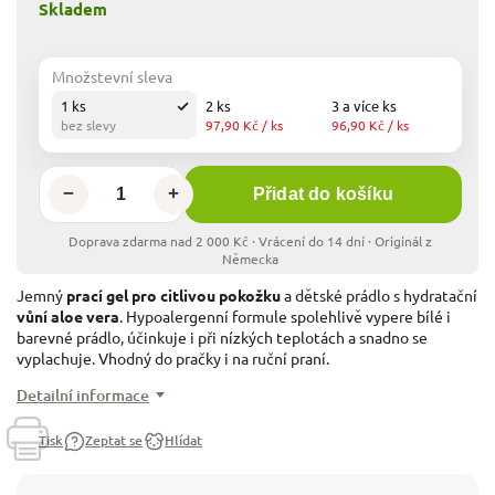
Skladem
Množstevní sleva
1 ks
2 ks
3 a více ks
bez slevy
97,90 Kč
/ ks
96,90 Kč
/ ks
−
+
Přidat do košíku
Jemný
prací gel pro citlivou pokožku
a dětské prádlo s hydratační
vůní aloe vera
. Hypoalergenní formule spolehlivě vypere bílé i
barevné prádlo, účinkuje i při nízkých teplotách a snadno se
vyplachuje. Vhodný do pračky i na ruční praní.
Detailní informace
Tisk
Zeptat se
Hlídat