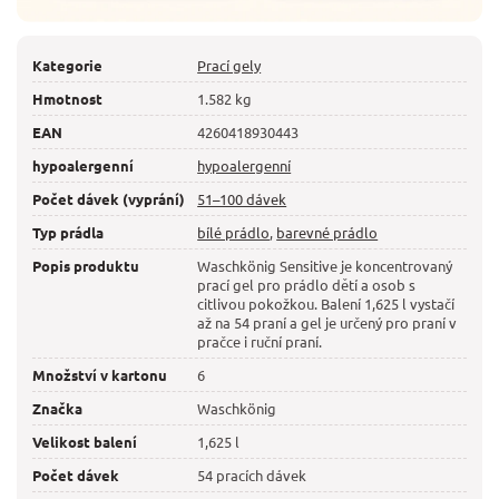
Kategorie
Prací gely
Hmotnost
1.582 kg
EAN
4260418930443
hypoalergenní
hypoalergenní
Počet dávek (vyprání)
51–100 dávek
Typ prádla
bílé prádlo
,
barevné prádlo
Popis produktu
Waschkönig Sensitive je koncentrovaný
prací gel pro prádlo dětí a osob s
citlivou pokožkou. Balení 1,625 l vystačí
až na 54 praní a gel je určený pro praní v
pračce i ruční praní.
Množství v kartonu
6
Značka
Waschkönig
Velikost balení
1,625 l
Počet dávek
54 pracích dávek