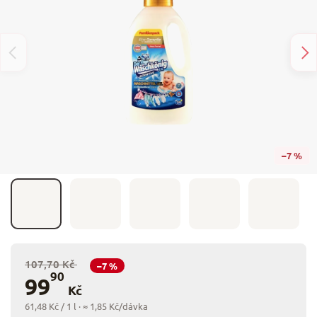
–7 %
107,70 Kč
–7 %
90
99
Kč
61,48 Kč / 1 l
· ≈ 1,85 Kč/dávka