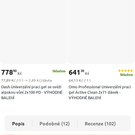
778
641
90
30
Skladem
Kč
Kč
Skladem
Měrná cena:
Měrná cena:
77,89 Kč / 1 l
· ≈ 3,89 Kč/dávka
64,13 Kč / 1 l
Dash Univerzální prací gel se svěží
Omo Professional Univerzální prací
alpskou vůní 2x100 PD - VÝHODNÉ
gel Active Clean 2x71 dávek -
BALENÍ
VÝHODNÉ BALENÍ
Popis
Podobné (12)
Recenze (102)