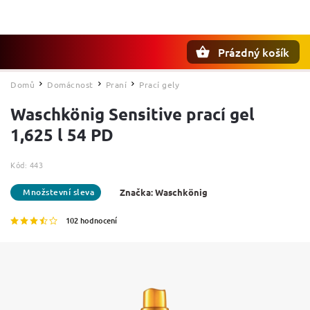
Prázdný košík
Hledat
Domů
Domácnost
Praní
Prací gely
/
/
/
Waschkönig Sensitive prací gel
1,625 l 54 PD
Kód:
443
Značka:
Waschkönig
102 hodnocení