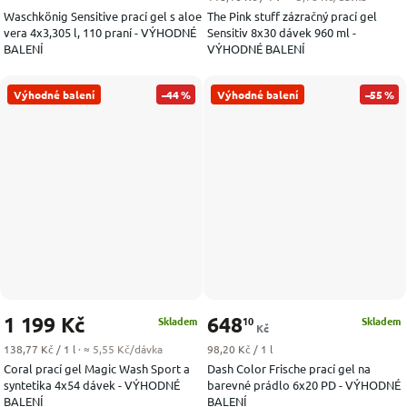
Waschkönig Sensitive prací gel s aloe
The Pink stuff zázračný prací gel
vera 4x3,305 l, 110 praní - VÝHODNÉ
Sensitiv 8x30 dávek 960 ml -
BALENÍ
VÝHODNÉ BALENÍ
Výhodné balení
–44 %
Výhodné balení
–55 %
1 199 Kč
648
10
Skladem
Skladem
Kč
Měrná cena:
Měrná cena:
138,77 Kč / 1 l
· ≈ 5,55 Kč/dávka
98,20 Kč / 1 l
Coral prací gel Magic Wash Sport a
Dash Color Frische prací gel na
syntetika 4x54 dávek - VÝHODNÉ
barevné prádlo 6x20 PD - VÝHODNÉ
BALENÍ
BALENÍ