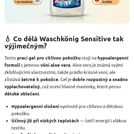
💧 Co dělá Waschkönig Sensitive tak
výjimečným?
Tento
prací gel pro citlivou pokožku
stojí na
hypoalergenní
formuli
s jemnou
vůní aloe vera
. Aloe vera je známá svými
zklidňujícími vlastnostmi, takže prádlo krásně voní, ale
zůstává
šetrné k pokožce
. Gel je
dobře rozpustný a snadno
vyplachovatelný
, což ocení hlavně maminky, které perou
dětské oblečení
.
Hypoalergenní složení
vyvinuté pro citlivou a dětskou
pokožku.
Účinný již při nízkých teplotách
— šetří energii i vlákna
textilu.