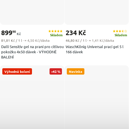
899
234 Kč
90
Kč
Skladem
Skladem
Měrná cena:
Měrná cena:
81,81 Kč / 1 l
· ≈ 4,50 Kč/dávka
46,80 Kč / 1 l
· ≈ 1,41 Kč/dávka
Dalli Sensitiv gel na praní pro citlivou
WaschKönig Universal prací gel 5 l
pokožku 4x50 dávek - VÝHODNÉ
166 dávek
BALENÍ
Výhodné balení
–42 %
Novinka