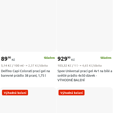
89
929
90
90
Skladem
Skladem
Kč
Kč
Měrná cena:
Měrná cena:
5,14 Kč / 100 ml
· ≈ 2,37 Kč/dávka
103,32 Kč / 1 l
· ≈ 4,65 Kč/dávka
Delfino Capi Colorati prací gel na
Spee Universal prací gel 4v1 na bílé a
barevné prádlo 38 praní, 1,75 l
světlé prádlo 4x50 dávek -
VÝHODNÉ BALENÍ
Výhodné balení
Výhodné balení