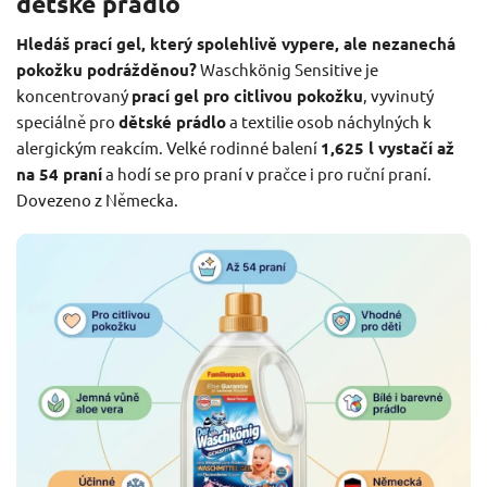
dětské prádlo
Hledáš prací gel, který spolehlivě vypere, ale nezanechá
pokožku podrážděnou?
Waschkönig Sensitive je
koncentrovaný
prací gel pro citlivou pokožku
, vyvinutý
speciálně pro
dětské prádlo
a textilie osob náchylných k
alergickým reakcím. Velké rodinné balení
1,625 l vystačí až
na 54 praní
a hodí se pro praní v pračce i pro ruční praní.
Dovezeno z Německa.