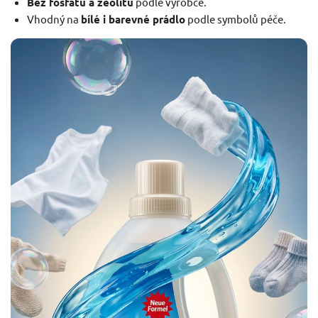
Bez fosfátů a zeolitů
podle výrobce.
Vhodný na
bílé i barevné prádlo
podle symbolů péče.