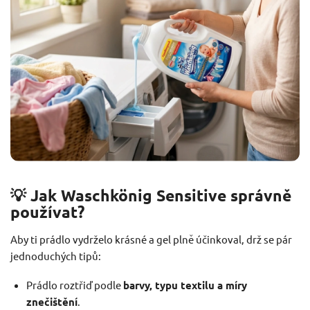
💡 Jak Waschkönig Sensitive správně
používat?
Aby ti prádlo vydrželo krásné a gel plně účinkoval, drž se pár
jednoduchých tipů:
Prádlo roztřiď podle
barvy, typu textilu a míry
znečištění
.