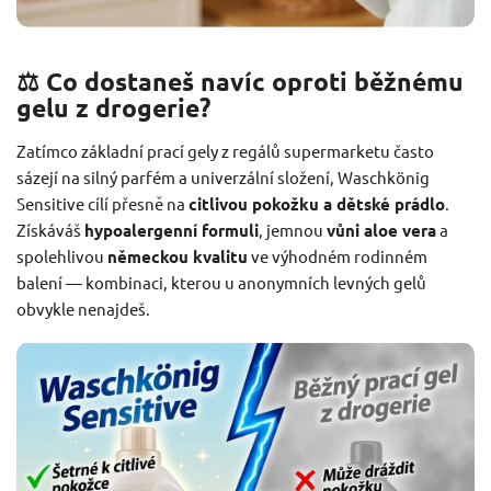
⚖️ Co dostaneš navíc oproti běžnému
gelu z drogerie?
Zatímco základní prací gely z regálů supermarketu často
sázejí na silný parfém a univerzální složení, Waschkönig
Sensitive cílí přesně na
citlivou pokožku a dětské prádlo
.
Získáváš
hypoalergenní formuli
, jemnou
vůni aloe vera
a
spolehlivou
německou kvalitu
ve výhodném rodinném
balení — kombinaci, kterou u anonymních levných gelů
obvykle nenajdeš.