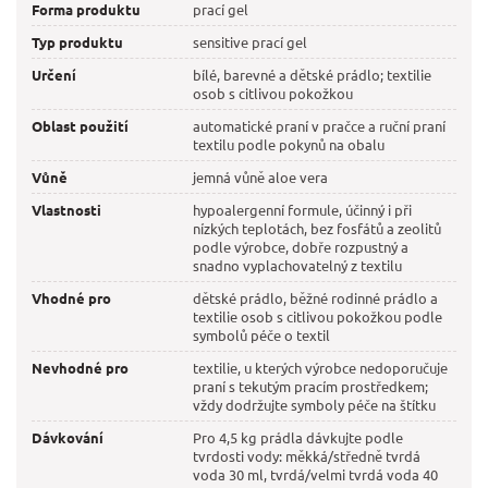
Forma produktu
prací gel
Typ produktu
sensitive prací gel
Určení
bílé, barevné a dětské prádlo; textilie
osob s citlivou pokožkou
Oblast použití
automatické praní v pračce a ruční praní
textilu podle pokynů na obalu
Vůně
jemná vůně aloe vera
Vlastnosti
hypoalergenní formule, účinný i při
nízkých teplotách, bez fosfátů a zeolitů
podle výrobce, dobře rozpustný a
snadno vyplachovatelný z textilu
Vhodné pro
dětské prádlo, běžné rodinné prádlo a
textilie osob s citlivou pokožkou podle
symbolů péče o textil
Nevhodné pro
textilie, u kterých výrobce nedoporučuje
praní s tekutým pracím prostředkem;
vždy dodržujte symboly péče na štítku
Dávkování
Pro 4,5 kg prádla dávkujte podle
tvrdosti vody: měkká/středně tvrdá
voda 30 ml, tvrdá/velmi tvrdá voda 40