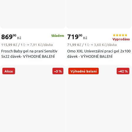
869
719
90
90
Skladem
Kč
Kč
Vyprodáno
Měrná cena:
Měrná cena:
115,99 Kč / 1 l
· ≈ 7,91 Kč/dávka
71,99 Kč / 1 l
· ≈ 3,60 Kč/dávka
Frosch Baby gel na praní Sensitiv
Omo XXL Univerzální prací gel 2x100
5x22 dávek- VÝHODNÉ BALENÍ
dávek - VÝHODNÉ BALENÍ
Akce
–3 %
Výhodné balení
–42 %