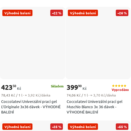
Výhodné balení
–22 %
Výhodné balení
–26 %
423
399
50
90
Skladem
Kč
Kč
Vyprodáno
Měrná cena:
Měrná cena:
78,43 Kč / 1 l
· ≈ 3,92 Kč/dávka
74,06 Kč / 1 l
· ≈ 3,70 Kč/dávka
Coccolatevi Univerzální prací gel
Coccolatevi Univerzální prací gel
L’Originale 3x36 dávek - VÝHODNÉ
Muschio Bianco 3x 36 dávek -
BALENÍ
VÝHODNÉ BALENÍ
Výhodné balení
–35 %
Výhodné balení
–55 %