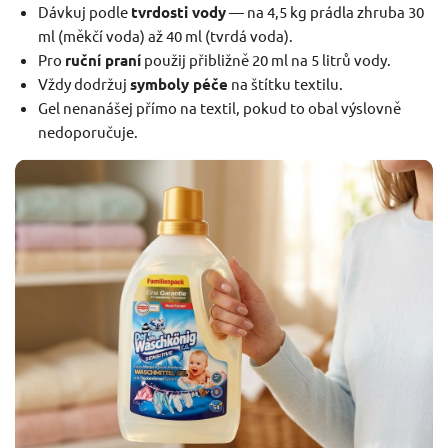
Dávkuj podle
tvrdosti vody
— na 4,5 kg prádla zhruba 30
ml (měkčí voda) až 40 ml (tvrdá voda).
Pro
ruční praní
použij přibližně 20 ml na 5 litrů vody.
Vždy dodržuj
symboly péče
na štítku textilu.
Gel nenanášej přímo na textil, pokud to obal výslovně
nedoporučuje.