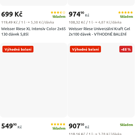
699 Kč
974
90
Kč
Skladem
Skladem
Měrná cena:
Měrná cena:
119,49 Kč / 1 l
· ≈ 5,38 Kč/dávka
108,32 Kč / 1 l
· ≈ 4,87 Kč/dávka
Weisser Riese XL Intensiv Color 2x65
Weisser Riese Univerzální Kraft Gel
130 dávek 5,85l
2x100 dávek - VÝHODNÉ BALENÍ
Výhodné balení
Výhodné balení
–55 %
549
907
90
50
Skladem
Kč
Kč
Skladem
Měrná cena:
118,16 Kč / 1 l
· ≈ 3,78 Kč/dávka