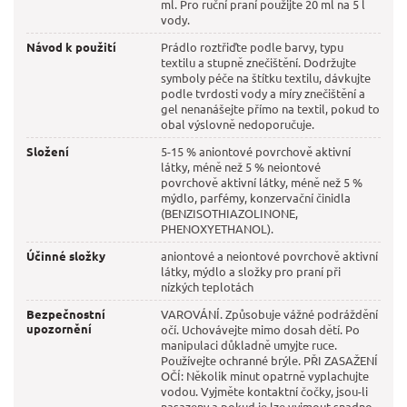
ml. Pro ruční praní použijte 20 ml na 5 l
vody.
Návod k použití
Prádlo roztřiďte podle barvy, typu
textilu a stupně znečištění. Dodržujte
symboly péče na štítku textilu, dávkujte
podle tvrdosti vody a míry znečištění a
gel nenanášejte přímo na textil, pokud to
obal výslovně nedoporučuje.
Složení
5-15 % aniontové povrchově aktivní
látky, méně než 5 % neiontové
povrchově aktivní látky, méně než 5 %
mýdlo, parfémy, konzervační činidla
(BENZISOTHIAZOLINONE,
PHENOXYETHANOL).
Účinné složky
aniontové a neiontové povrchově aktivní
látky, mýdlo a složky pro praní při
nízkých teplotách
Bezpečnostní
VAROVÁNÍ. Způsobuje vážné podráždění
upozornění
očí. Uchovávejte mimo dosah dětí. Po
manipulaci důkladně umyjte ruce.
Používejte ochranné brýle. PŘI ZASAŽENÍ
OČÍ: Několik minut opatrně vyplachujte
vodou. Vyjměte kontaktní čočky, jsou-li
nasazeny a pokud je lze vyjmout snadno.