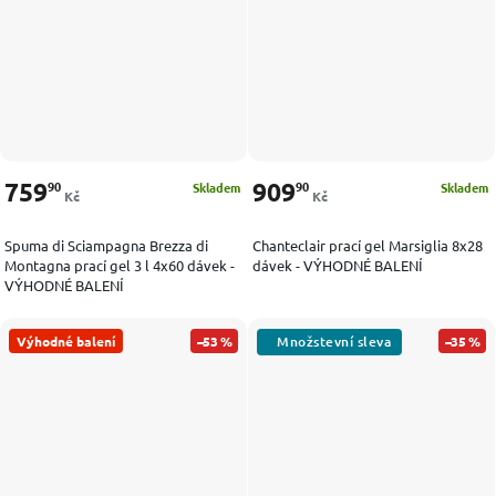
759
909
90
90
Skladem
Skladem
Kč
Kč
Spuma di Sciampagna Brezza di
Chanteclair prací gel Marsiglia 8x28
Montagna prací gel 3 l 4x60 dávek -
dávek - VÝHODNÉ BALENÍ
VÝHODNÉ BALENÍ
Výhodné balení
–53 %
–35 %