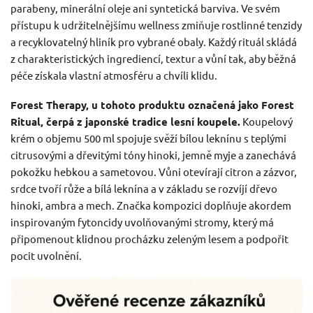
parabeny, minerální oleje ani syntetická barviva. Ve svém
přístupu k udržitelnějšímu wellness zmiňuje rostlinné tenzidy
a recyklovatelný hliník pro vybrané obaly. Každý rituál skládá
z charakteristických ingrediencí, textur a vůní tak, aby běžná
péče získala vlastní atmosféru a chvíli klidu.
Forest Therapy, u tohoto produktu označená jako Forest
Ritual, čerpá z japonské tradice lesní koupele.
Koupelový
krém o objemu 500 ml spojuje svěží bílou leknínu s teplými
citrusovými a dřevitými tóny hinoki, jemně myje a zanechává
pokožku hebkou a sametovou. Vůni otevírají citron a zázvor,
srdce tvoří růže a bílá leknína a v základu se rozvíjí dřevo
hinoki, ambra a mech. Značka kompozici doplňuje akordem
inspirovaným fytoncidy uvolňovanými stromy, který má
připomenout klidnou procházku zeleným lesem a podpořit
pocit uvolnění.