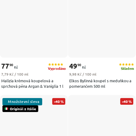
77
49
90
90
Kč
Kč
Vyprodáno
Skladem
Měrná cena:
Měrná cena:
7,79 Kč / 100 ml
9,98 Kč / 100 ml
Malizia krémová koupelová a
Elkos Bylinná koupel s meduňkou a
sprchová pěna Argan & Vaniglia 1 l
pomerančem 500 ml
–40 %
–40 %
Originál z Itálie