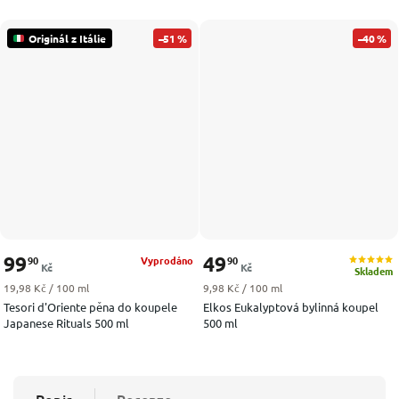
Originál z Itálie
–51 %
–40 %
99
49
90
90
Vyprodáno
Kč
Kč
Skladem
Měrná cena:
Měrná cena:
19,98 Kč / 100 ml
9,98 Kč / 100 ml
Tesori d'Oriente pěna do koupele
Elkos Eukalyptová bylinná koupel
Japanese Rituals 500 ml
500 ml