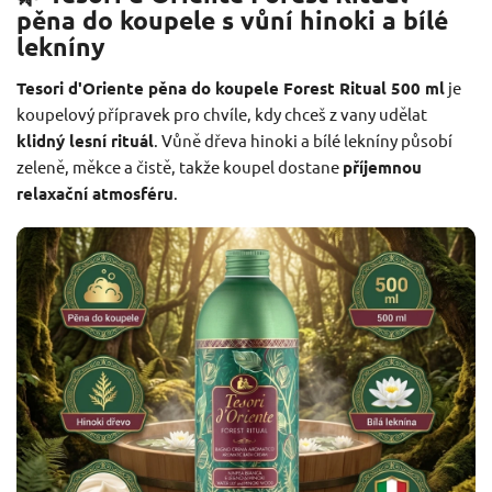
pěna do koupele s vůní hinoki a bílé
lekníny
Tesori d'Oriente pěna do koupele Forest Ritual 500 ml
je
koupelový přípravek pro chvíle, kdy chceš z vany udělat
klidný lesní rituál
. Vůně dřeva hinoki a bílé lekníny působí
zeleně, měkce a čistě, takže koupel dostane
příjemnou
relaxační atmosféru
.