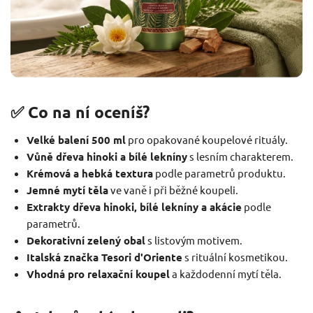
✅ Co na ní oceníš?
Velké balení 500 ml
pro opakované koupelové rituály.
Vůně dřeva hinoki a bílé lekníny
s lesním charakterem.
Krémová a hebká textura
podle parametrů produktu.
Jemné mytí těla
ve vaně i při běžné koupeli.
Extrakty dřeva hinoki, bílé lekníny a akácie
podle
parametrů.
Dekorativní zelený obal
s listovým motivem.
Italská značka Tesori d'Oriente
s rituální kosmetikou.
Vhodná pro relaxační koupel
a každodenní mytí těla.