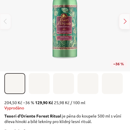
–36 %
204,50 Kč
–36 %
129,90 Kč
25,98 Kč / 100 ml
Vyprodáno
Tesori d'Oriente Forest Ritual
je pěna do koupele 500 ml s vůní
dřeva hinoki a bílé lekníny pro klidný lesní rituál.