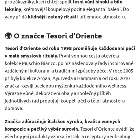
pro zákazníky, kteří chtějí spojit
lesní vůni hinoki a bílé
lekníny
, krémovější koupelový pocit a elegantní balení. Do
vany přidá
klidnější zelený rituál
i příjemnou atmosféru.
🌍 O značce Tesori d'Oriente
Tesori d'Oriente od roku 1998 proměňuje každodenní péči
v malé smyslové rituály.
První vonnou cestu otevřela
kolekce Muschio Bianco, po níž následovaly řady inspirované
vzdálenými kulturami a tradičními způsoby péče. V roce 2005
přibyly kolekce Argan, Ayurveda a Hammam a od roku 2010
značka rozvíjí ucelenou myšlenku každodenního wellness.
Výrazné vůně, dekorativní obaly a společný příběh
jednotlivých řad propojují koupel, péči o tělo i atmosféru
domova.
Značka zdůrazňuje italskou výrobu, kvalitu vonných
kompozic a pečlivý výběr surovin.
Tesori d'Oriente uvádí, že
všechny její produkty vznikají v Itálii a receptury neobsahují