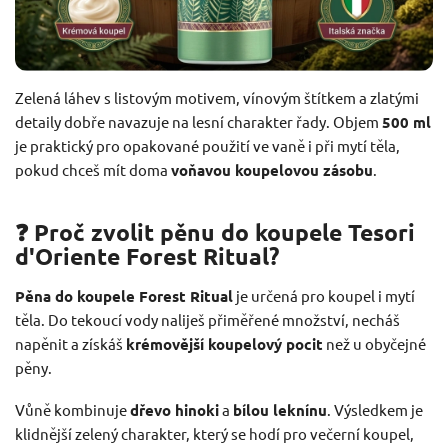
Zelená láhev s listovým motivem, vínovým štítkem a zlatými
detaily dobře navazuje na lesní charakter řady. Objem
500 ml
je praktický pro opakované použití ve vaně i při mytí těla,
pokud chceš mít doma
voňavou koupelovou zásobu
.
❓ Proč zvolit pěnu do koupele Tesori
d'Oriente Forest Ritual?
Pěna do koupele Forest Ritual
je určená pro koupel i mytí
těla. Do tekoucí vody naliješ přiměřené množství, necháš
napěnit a získáš
krémovější koupelový pocit
než u obyčejné
pěny.
Vůně kombinuje
dřevo hinoki
a
bílou leknínu
. Výsledkem je
klidnější zelený charakter, který se hodí pro večerní koupel,