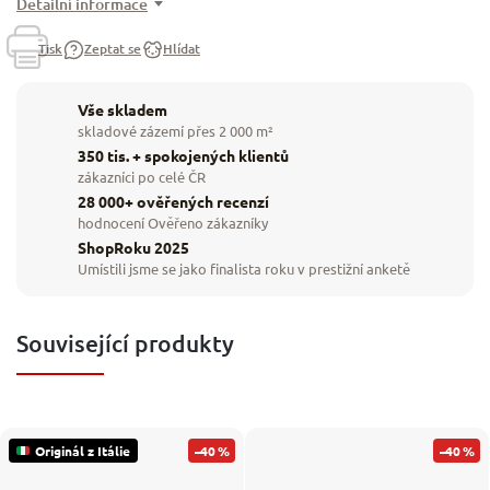
Detailní informace
Tisk
Zeptat se
Hlídat
Vše skladem
skladové zázemí přes 2 000 m²
350 tis. + spokojených klientů
zákazníci po celé ČR
28 000+ ověřených recenzí
hodnocení Ověřeno zákazníky
ShopRoku 2025
Umístili jsme se jako finalista roku v prestižní anketě
Související produkty
Originál z Itálie
–40 %
–40 %