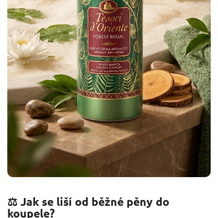
⚖️ Jak se liší od běžné pěny do
koupele?