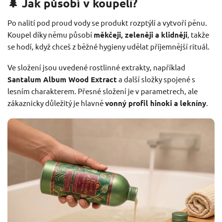
🌲 Jak působí v koupeli?
Po nalití pod proud vody se produkt rozptýlí a vytvoří pěnu.
Koupel díky němu působí
měkčeji, zeleněji a klidněji
, takže
se hodí, když chceš z běžné hygieny udělat příjemnější rituál.
Ve složení jsou uvedené rostlinné extrakty, například
Santalum Album Wood Extract
a další složky spojené s
lesním charakterem. Přesné složení je v parametrech, ale
zákaznicky důležitý je hlavně
vonný profil hinoki a lekníny
.