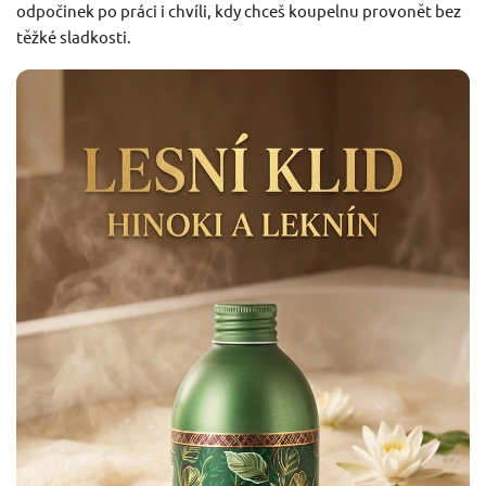
odpočinek po práci i chvíli, kdy chceš koupelnu provonět bez
těžké sladkosti.