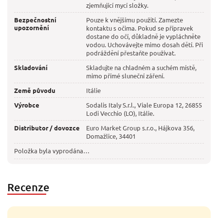
zjemňující mycí složky.
Bezpečnostní
Pouze k vnějšímu použití. Zamezte
upozornění
kontaktu s očima. Pokud se přípravek
dostane do očí, důkladně je vypláchněte
vodou. Uchovávejte mimo dosah dětí. Při
podráždění přestaňte používat.
Skladování
Skladujte na chladném a suchém místě,
mimo přímé sluneční záření.
Země původu
Itálie
Výrobce
Sodalis Italy S.r.l., Viale Europa 12, 26855
Lodi Vecchio (LO), Itálie.
Distributor / dovozce
Euro Market Group s.r.o., Hájkova 356,
Domažlice, 34401
Položka byla vyprodána…
Recenze