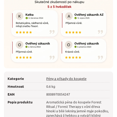
Kategorie
Pěny a přísady do koupele
Hmotnost
0.6 kg
EAN
8008970054247
Popis produktu
Aromatická pěna do koupele Forest
Ritual / Forest Therapy s vůní dřeva
hinoki a bílé lekníny jemně myje pokožku,
zanechává ji hebkou a vytváří klidný