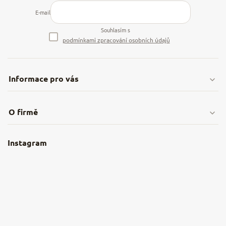
E-mail
Souhlasím s
podmínkami zpracování osobních údajů
Informace pro vás
Doprava & platby
O firmě
Obchodní podmínky
O nás
Instagram
Nejčastější dotazy
Kamenná prodejna
Reklamace a vrácení
Kariéra v NěmeckýEshop.cz
Moje objednávka
Velkoobchod
Spolupráce s influencery