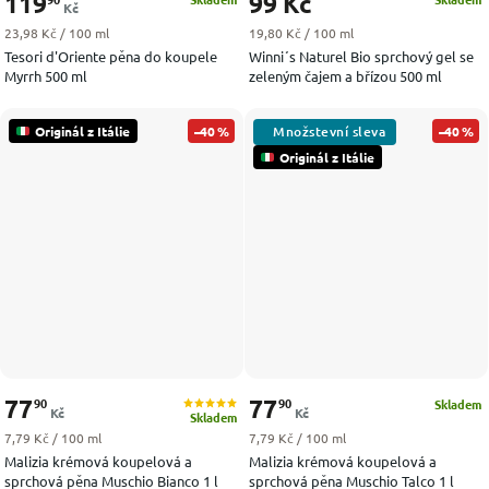
119
99 Kč
Kč
Měrná cena:
Měrná cena:
23,98 Kč / 100 ml
19,80 Kč / 100 ml
Tesori d'Oriente pěna do koupele
Winni´s Naturel Bio sprchový gel se
Myrrh 500 ml
zeleným čajem a břízou 500 ml
Originál z Itálie
–40 %
–40 %
Originál z Itálie
77
77
90
90
Skladem
Kč
Kč
Skladem
Měrná cena:
Měrná cena:
7,79 Kč / 100 ml
7,79 Kč / 100 ml
Malizia krémová koupelová a
Malizia krémová koupelová a
sprchová pěna Muschio Bianco 1 l
sprchová pěna Muschio Talco 1 l