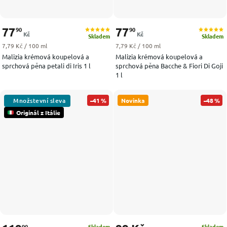
77
77
90
90
Kč
Kč
Skladem
Skladem
Měrná cena:
Měrná cena:
7,79 Kč / 100 ml
7,79 Kč / 100 ml
Malizia krémová koupelová a
Malizia krémová koupelová a
sprchová pěna petali di Iris 1 l
sprchová pěna Bacche & Fiori Di Goji
1 l
–41 %
Novinka
–48 %
Originál z Itálie
90
Skladem
Skladem