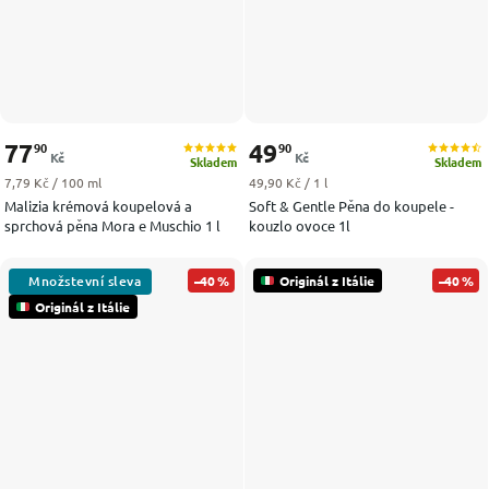
77
49
90
90
Kč
Kč
Skladem
Skladem
Měrná cena:
Měrná cena:
7,79 Kč / 100 ml
49,90 Kč / 1 l
Malizia krémová koupelová a
Soft & Gentle Pěna do koupele -
sprchová pěna Mora e Muschio 1 l
kouzlo ovoce 1l
–40 %
Originál z Itálie
–40 %
Originál z Itálie