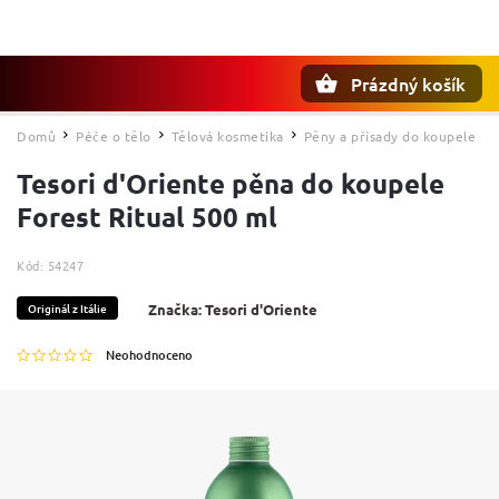
Prázdný košík
Hledat
Domů
Péče o tělo
Tělová kosmetika
Pěny a přísady do koupele
/
/
/
Tesori d'Oriente pěna do koupele
Forest Ritual 500 ml
Kód:
54247
Originál z Itálie
Značka:
Tesori d'Oriente
Neohodnoceno