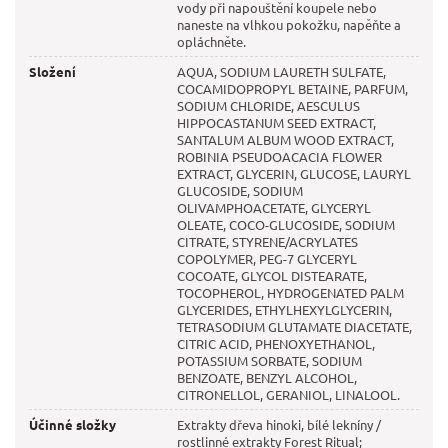
vody při napouštění koupele nebo
naneste na vlhkou pokožku, napěňte a
opláchněte.
Složení
AQUA, SODIUM LAURETH SULFATE,
COCAMIDOPROPYL BETAINE, PARFUM,
SODIUM CHLORIDE, AESCULUS
HIPPOCASTANUM SEED EXTRACT,
SANTALUM ALBUM WOOD EXTRACT,
ROBINIA PSEUDOACACIA FLOWER
EXTRACT, GLYCERIN, GLUCOSE, LAURYL
GLUCOSIDE, SODIUM
OLIVAMPHOACETATE, GLYCERYL
OLEATE, COCO-GLUCOSIDE, SODIUM
CITRATE, STYRENE/ACRYLATES
COPOLYMER, PEG-7 GLYCERYL
COCOATE, GLYCOL DISTEARATE,
TOCOPHEROL, HYDROGENATED PALM
GLYCERIDES, ETHYLHEXYLGLYCERIN,
TETRASODIUM GLUTAMATE DIACETATE,
CITRIC ACID, PHENOXYETHANOL,
POTASSIUM SORBATE, SODIUM
BENZOATE, BENZYL ALCOHOL,
CITRONELLOL, GERANIOL, LINALOOL.
Účinné složky
Extrakty dřeva hinoki, bílé lekníny /
rostlinné extrakty Forest Ritual;