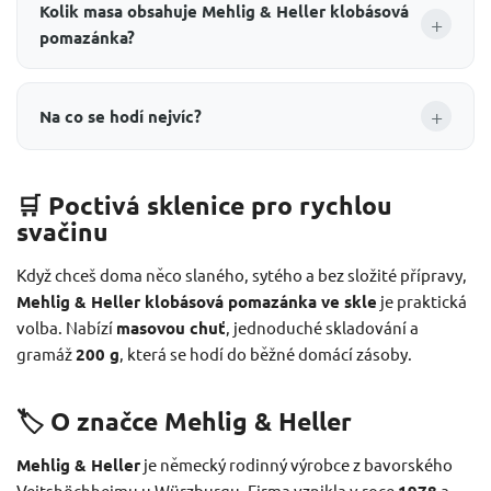
Kolik masa obsahuje Mehlig & Heller klobásová
+
pomazánka?
+
Na co se hodí nejvíc?
🛒 Poctivá sklenice pro rychlou
svačinu
Když chceš doma něco slaného, sytého a bez složité přípravy,
Mehlig & Heller klobásová pomazánka ve skle
je praktická
volba. Nabízí
masovou chuť
, jednoduché skladování a
gramáž
200 g
, která se hodí do běžné domácí zásoby.
🏷️ O značce Mehlig & Heller
Mehlig & Heller
je německý rodinný výrobce z bavorského
Veitshöchheimu u Würzburgu. Firma vznikla v roce
1978
a