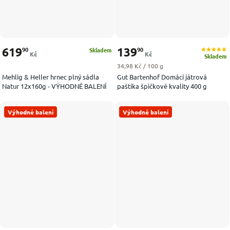
619
139
90
90
Skladem
Kč
Kč
Skladem
Měrná cena:
34,98 Kč / 100 g
Mehlig & Heller hrnec plný sádla
Gut Bartenhof Domácí játrová
Natur 12x160g - VÝHODNÉ BALENÍ
paštika špičkové kvality 400 g
Výhodné balení
Výhodné balení