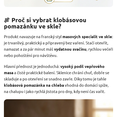
🍖 Proč si vybrat klobásovou
pomazánku ve skle?
Produkt navazuje na franský styl
masových specialit ve skle
:
je trvanlivý, praktický a připravený bez vaření. Stačí otevřít,
namazat a za pár minut máš
vydatnou svačinu
, rychlou večeři
nebo pohoštění pro návštěvu.
Hlavní přednost je jednoduchá:
vysoký podíl vepřového
masa
a čistě praktické balení. Sklenice chrání chuť, dobře se
skladuje a po otevření se snadno zavře. Díky tomu je tahle
klobásová pomazánka na chleba
vhodná do domácí spíže,
na chalupu i jako rychlá jistota pro dny, kdy není čas vařit.