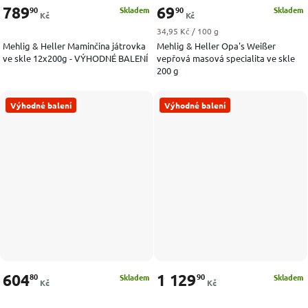
789
69
90
90
Skladem
Skladem
Kč
Kč
Měrná cena:
34,95 Kč / 100 g
Mehlig & Heller Maminčina játrovka
Mehlig & Heller Opa's Weißer
ve skle 12x200g - VÝHODNÉ BALENÍ
vepřová masová specialita ve skle
200 g
Výhodné balení
Výhodné balení
604
1 129
80
90
Skladem
Skladem
Kč
Kč