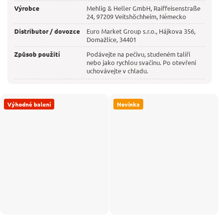
Výrobce
Mehlig & Heller GmbH, Raiffeisenstraße
24, 97209 Veitshöchheim, Německo
Distributor / dovozce
Euro Market Group s.r.o., Hájkova 356,
Domažlice, 34401
Způsob použití
Podávejte na pečivu, studeném talíři
nebo jako rychlou svačinu. Po otevření
uchovávejte v chladu.
Výhodné balení
Novinka