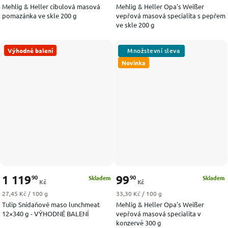
Mehlig & Heller cibulová masová
Mehlig & Heller Opa's Weißer
pomazánka ve skle 200 g
vepřová masová specialita s pepřem
ve skle 200 g
Výhodné balení
Novinka
1 119
99
90
90
Skladem
Skladem
Kč
Kč
Měrná cena:
Měrná cena:
27,45 Kč / 100 g
33,30 Kč / 100 g
Tulip Snídaňové maso lunchmeat
Mehlig & Heller Opa's Weißer
12×340 g - VÝHODNÉ BALENÍ
vepřová masová specialita v
konzervě 300 g