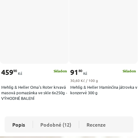
459
91
90
80
Skladem
Skladem
Kč
Kč
Měrná cena:
30,60 Kč / 100 g
Mehlig & Heller Oma's Roter krvavá
Mehlig & Heller Maminčina játrovka v
masová pomazánka ve skle 6x250g -
konzervě 300 g
VÝHODNÉ BALENÍ
Popis
Podobné (12)
Recenze