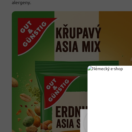
alergeny.
Rádi vám upravujeme
tomu soubory cookie