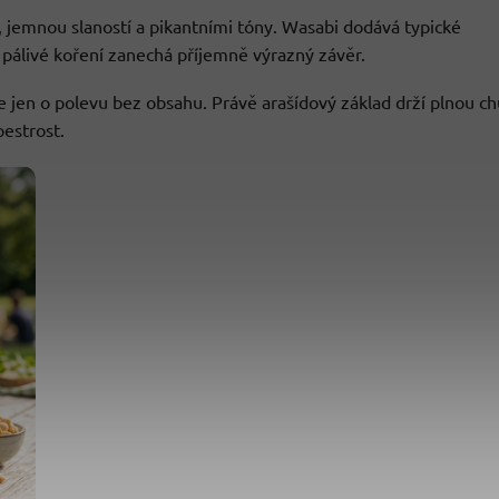
, jemnou slaností a pikantními tóny. Wasabi dodává typické
a pálivé koření zanechá příjemně výrazný závěr.
e jen o polevu bez obsahu. Právě arašídový základ drží plnou ch
pestrost.