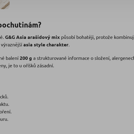
 pochutinám?
né.
G&G Asia arašídový mix
působí bohatěji, protože kombinu
 výraznější
asia style charakter
.
né balení
200 g
a strukturované informace o složení, alergenec
y, je to u oříšků zásadní.
cků.
uktu.
oření.
turu.
.