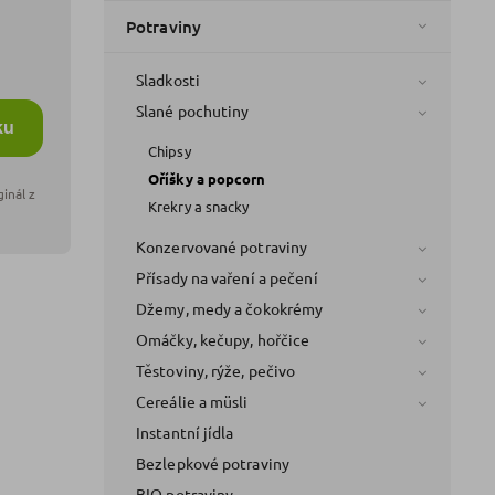
Potraviny
Sladkosti
Slané pochutiny
ku
Chipsy
Oříšky a popcorn
Krekry a snacky
Konzervované potraviny
Přísady na vaření a pečení
Džemy, medy a čokokrémy
Omáčky, kečupy, hořčice
Těstoviny, rýže, pečivo
Cereálie a müsli
Instantní jídla
Bezlepkové potraviny
BIO potraviny