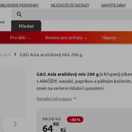
OBCHODNÍ PODMÍNKY
NEJČASTĚJŠÍ DOTAZY
NAPIŠTE NÁM
ení
Hledat
Pro děti
Krmivo pro zvířata
Nápoje
pcorn
G&G Asia arašídový mix 200 g
/
x 200 g
G&G Asia arašídový mix 200 g
je křupavý pikan
Z
s ARAŠÍDY, wasabi, paprikou a pálivým kořením
směs na večerní mlsání i posezení.
Detailní informace
99,70 Kč
–34 %
90
64
Kč