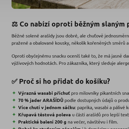
⚖️ Co nabízí oproti běžným slaným
Běžné solené arašídy jsou dobré, ale chuťově jednosměr
pražené a obalované kousky, několik kořeněných směrů a
Oproti obyčejnému snacku oceníš také to, že má jasně da
výživových hodnotách. Pro zákazníka, který sleduje alergen
✅ Proč si ho přidat do košíku?
Výrazná wasabi příchuť
pro milovníky pikantních sna
70 % jader ARAŠÍDŮ
podle dostupných údajů o prod
Více chutí v jednom sáčku
: paprika, wasabi a pálivé k
Křupavá těstová poleva
u části arašídů pro lepší tex
Praktické balení 200 g
na večer, návštěvu i film.
Dobré ke studeným nápojům
i k domácímu posezení