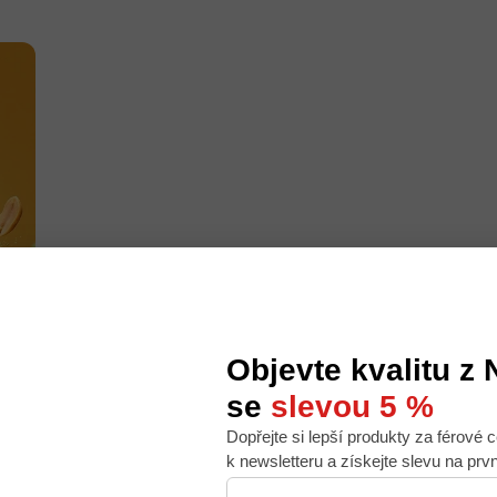
Objevte kvalitu z
se
slevou 5 %
Dopřejte si lepší produkty za férové c
 nabídku na míru, ale abychom to zvládli, používáme k
k newsletteru a získejte slevu na prv
. Používáním tohoto webu s tím souhlasíte.