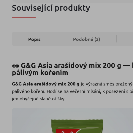
Související produkty
Popis
Podobné (2)
🥜 G&G Asia arašídový mix 200 g — 
pálivým kořením
G&G Asia arašídový mix 200 g
je výrazná směs pražen
pálivého koření. Hodí se na večerní mlsání, k posezení s 
jen obyčejné slané oříšky.