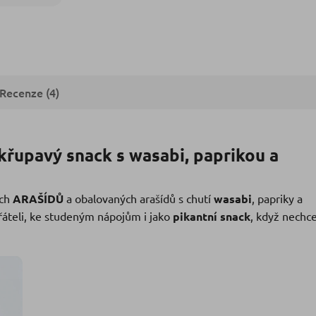
Recenze (4)
křupavý snack s wasabi, paprikou a
ých
ARAŠÍDŮ
a obalovaných arašídů s chutí
wasabi
, papriky a
přáteli, ke studeným nápojům i jako
pikantní snack
, když nechc