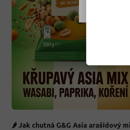
Nastavení
🌶️ Jak chutná G&G Asia arašídový m