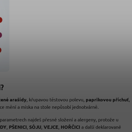
i?
žené arašídy
, křupavou těstovou polevu,
paprikovou příchuť
,
hce mění a miska na stole nepůsobí jednotvárně.
V parametrech najdeš přesné složení a alergeny, protože u
ÍDY
,
PŠENICI
,
SÓJU
,
VEJCE
,
HOŘČICI
a další deklarované