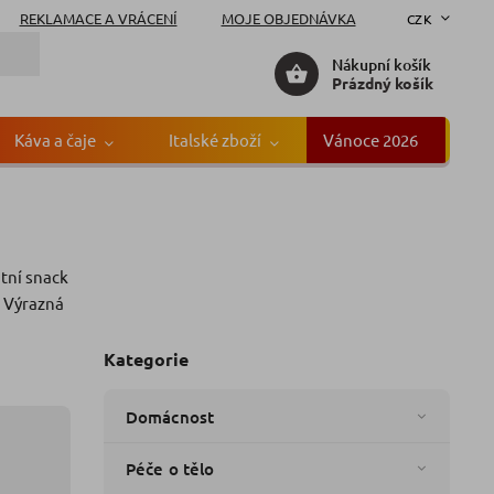
REKLAMACE A VRÁCENÍ
MOJE OBJEDNÁVKA
CZK
Nákupní košík
Prázdný košík
Káva a čaje
Italské zboží
Vánoce 2026
Gr
tní snack
načka:
G&G
. Výrazná
Kategorie
Domácnost
Péče o tělo