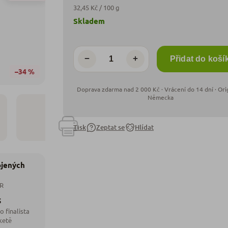
32,45 Kč / 100 g
Skladem
−
+
Přidat do koší
–34 %
Tisk
Zeptat se
Hlídat
ojených
ČR
5
o finalista
ketě