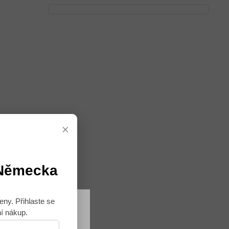
×
 Německa
eny. Přihlaste se
ní nákup.
Souhlasím