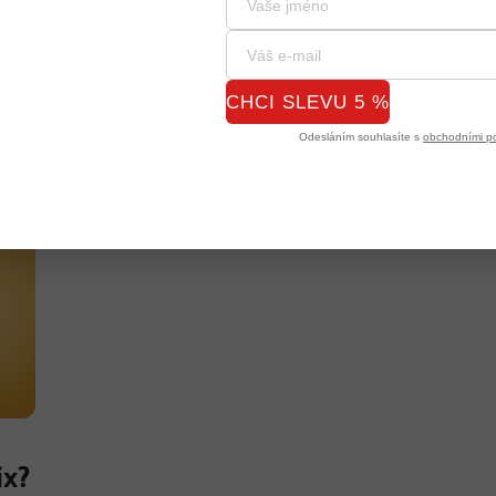
CHCI SLEVU 5 %
Odesláním souhlasíte s
obchodními p
ix?