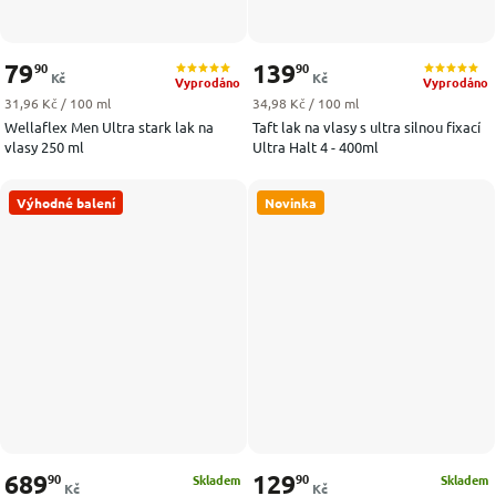
79
139
90
90
Kč
Kč
Vyprodáno
Vyprodáno
Měrná cena:
Měrná cena:
31,96 Kč / 100 ml
34,98 Kč / 100 ml
Wellaflex Men Ultra stark lak na
Taft lak na vlasy s ultra silnou fixací
vlasy 250 ml
Ultra Halt 4 - 400ml
Výhodné balení
Novinka
689
129
90
90
Skladem
Skladem
Kč
Kč