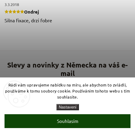
3.3.2018
Ondrej
Silna fixace, drzi fobre
Rádi vám upravujeme nabídku na míru, ale abychom to zvládli,
používáme k tomu soubory cookie. Používáním tohoto webu s tím
souhlasíte.
Nastavení
Souhlasím s
Souhlasím
podmínkami zpracování osobních údajů