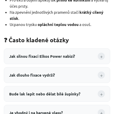
přímo ke kořínkům
účes prsty.
Na zpevnění jednotlivých pramenů stačí
krátký cílený
stisk
.
Ucpanou trysku
opláchni teplou vodou
a osuš.
❓ Často kladené otázky
+
Jak silnou fixaci Elkos Power nabízí?
+
Jak dlouho fixace vydrží?
+
Bude lak lepit nebo dělat bílé šupinky?
+
Je vhodný i na barvené vlasy?