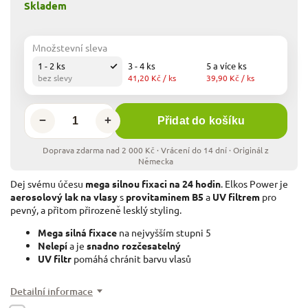
Skladem
Množstevní sleva
1 - 2 ks
3 - 4 ks
5 a více ks
bez slevy
41,20 Kč
/ ks
39,90 Kč
/ ks
−
+
Přidat do košíku
Dej svému účesu
mega silnou fixaci na 24 hodin
. Elkos Power je
aerosolový lak na vlasy
s
provitaminem B5
a
UV filtrem
pro
pevný, a přitom přirozeně lesklý styling.
Mega silná fixace
na nejvyšším stupni 5
Nelepí
a je
snadno rozčesatelný
UV filtr
pomáhá chránit barvu vlasů
Detailní informace