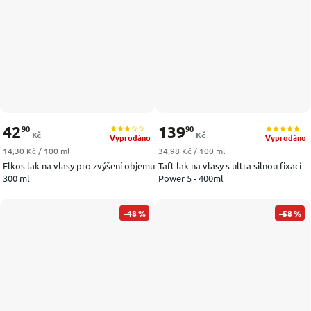
42
139
90
90
Kč
Kč
Vyprodáno
Vyprodáno
Měrná cena:
Měrná cena:
14,30 Kč / 100 ml
34,98 Kč / 100 ml
Elkos lak na vlasy pro zvýšení objemu
Taft lak na vlasy s ultra silnou fixací
300 ml
Power 5 - 400ml
–48 %
–58 %