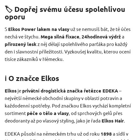
🏷️ Dopřej svému účesu spolehlivou
oporu
S
Elkos Power lakem na vlasy
už se nemusíš bát, že tě účes
nechá ve štychu.
Mega silná fixace
,
24hodinová výdrž
a
přirozený lesk
z něj dělají spolehlivého parťáka pro každý
den i slavnostní příležitosti. Vyzkoušej kvalitu, kterou ocení
tisíce zákazníků v Německu.
ℹ️ O značce Elkos
Elkos
je
privátní drogistická značka řetězce EDEKA
–
největší německé obchodní skupiny v oblasti potravin a
každodenní spotřeby. Pod značkou Elkos vychází kompletní
sortiment
péče o tělo a vlasy
, od sprchových gelů přes
deodoranty až po vlasový styling, jako je řada
Elkos Hair
.
EDEKA působí na německém trhu už od roku
1898
a sídlí v