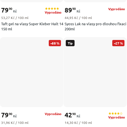
79
89
90
90
Vyprodáno
Kč
Kč
Vyprodáno
Měrná cena:
Měrná cena:
53,27 Kč / 100 ml
44,95 Kč / 100 ml
Taft gel na vlasy Super Kleber Halt 14
Syoss Lak na vlasy pro dlouhou fixaci
150 ml
200ml
–58 %
Tip
–27 %
79
42
90
90
Vyprodáno
Kč
Kč
Vyprodáno
Měrná cena:
Měrná cena:
31,96 Kč / 100 ml
14,30 Kč / 100 ml