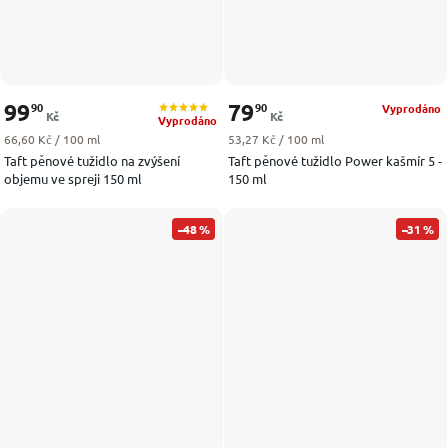
99
79
90
90
Vyprodáno
Kč
Kč
Vyprodáno
Měrná cena:
Měrná cena:
66,60 Kč / 100 ml
53,27 Kč / 100 ml
Taft pěnové tužidlo na zvýšení
Taft pěnové tužidlo Power kašmír 5 -
objemu ve spreji 150 ml
150 ml
–48 %
–31 %