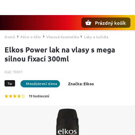
Prázdný košík
Hledat
Domů
Péče o tělo
Vlasová kosmetika
Laky a tužidla
/
/
/
Elkos Power lak na vlasy s mega
silnou fixací 300ml
Kód:
70031
Tip
Značka:
Elkos
19 hodnocení