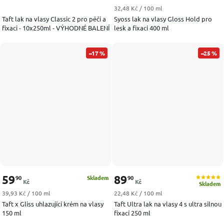
Měrná cena:
32,48 Kč / 100 ml
Taft lak na vlasy Classic 2 pro péči a
Syoss lak na vlasy Gloss Hold pro
fixaci - 10x250ml - VÝHODNÉ BALENÍ
lesk a fixaci 400 ml
–17 %
–25 %
59
89
90
90
Skladem
Kč
Kč
Skladem
Měrná cena:
Měrná cena:
39,93 Kč / 100 ml
22,48 Kč / 100 ml
Taft x Gliss uhlazující krém na vlasy
Taft Ultra lak na vlasy 4 s ultra silnou
150 ml
fixací 250 ml