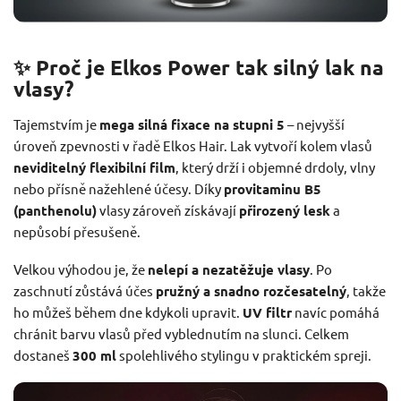
✨ Proč je Elkos Power tak silný lak na
vlasy?
Tajemstvím je
mega silná fixace na stupni 5
– nejvyšší
úroveň zpevnosti v řadě Elkos Hair. Lak vytvoří kolem vlasů
neviditelný flexibilní film
, který drží i objemné drdoly, vlny
nebo přísně nažehlené účesy. Díky
provitaminu B5
(panthenolu)
vlasy zároveň získávají
přirozený lesk
a
nepůsobí přesušeně.
Velkou výhodou je, že
nelepí a nezatěžuje vlasy
. Po
zaschnutí zůstává účes
pružný a snadno rozčesatelný
, takže
ho můžeš během dne kdykoli upravit.
UV filtr
navíc pomáhá
chránit barvu vlasů před vyblednutím na slunci. Celkem
dostaneš
300 ml
spolehlivého stylingu v praktickém spreji.