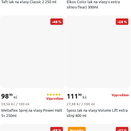
Taft lak na vlasy Classic 2 250 ml
Elkos Color lak na vlasy s extra
silnou fixací 300ml
–48 %
–28 %
98
111
90
90
Vyprodáno
Kč
Kč
Vyprodáno
Měrná cena:
Měrná cena:
39,56 Kč / 100 ml
27,98 Kč / 100 ml
Wellaflex Sprej na vlasy Power Halt
Syoss lak na vlasy Volume Lift extra
5+ 250ml
silný 400 ml
–58 %
Novinka
–37 %