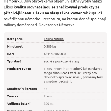
Hamburku. Díky obrovskému objemu vlastní výroby nabízí
Elkos
kvalitu srovnatelnou se značkovými produkty za
příznivější cenu
. U
laku na vlasy Elkos Power
tak kupuješ
osvědčenou německou recepturu, na kterou denně spoléhají
miliony domácností. Dovezeno z Německa.
Kategorie
Laky a tužidla
Hmotnost
0.389 kg
EAN
4311501070031
Typ vlasů
suché a poškozené vlasy
Popis produktu
Elkos Power je aerosolový lak na vlasy s
mega silnou 24h fixací. Je určený pro
dlouhotrvající fixaci účesu, přirozený lesk
a snadné rozčesání.
Množství v kartonu
15
Značka
Elkos
Velikost balení
300 ml
Forma produktu
Aerosolový sprej