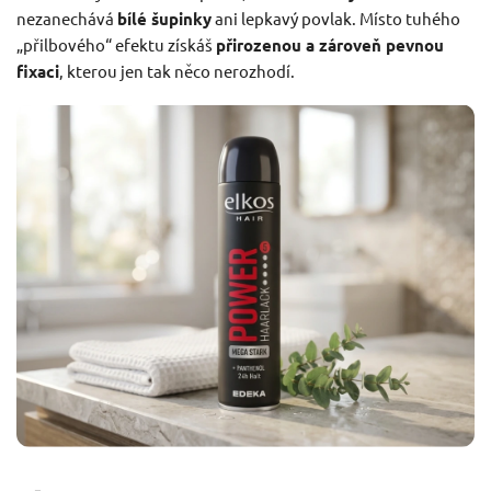
nezanechává
bílé šupinky
ani lepkavý povlak. Místo tuhého
„přilbového“ efektu získáš
přirozenou a zároveň pevnou
fixaci
, kterou jen tak něco nerozhodí.