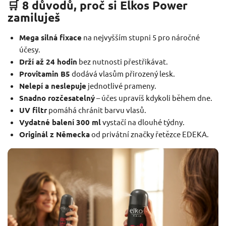
🛒 8 důvodů, proč si Elkos Power
zamiluješ
Mega silná fixace
na nejvyšším stupni 5 pro náročné
účesy.
Drží až 24 hodin
bez nutnosti přestřikávat.
Provitamin B5
dodává vlasům přirozený lesk.
Nelepí a neslepuje
jednotlivé prameny.
Snadno rozčesatelný
– účes upravíš kdykoli během dne.
UV filtr
pomáhá chránit barvu vlasů.
Vydatné balení 300 ml
vystačí na dlouhé týdny.
Originál z Německa
od privátní značky řetězce EDEKA.