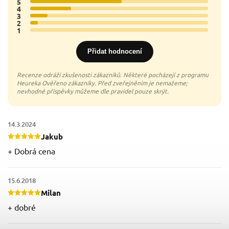
5
11x
4
5x
3
2x
2
1x
1
0x
Přidat hodnocení
14.3.2024
Jakub
+ Dobrá cena
15.6.2018
Milan
+ dobré