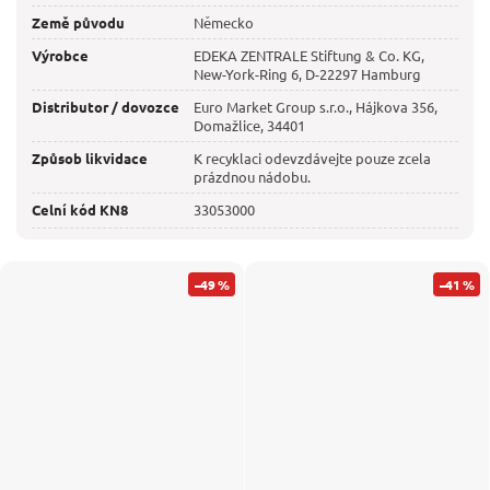
Země původu
Německo
Výrobce
EDEKA ZENTRALE Stiftung & Co. KG,
New-York-Ring 6, D-22297 Hamburg
Distributor / dovozce
Euro Market Group s.r.o., Hájkova 356,
Domažlice, 34401
Způsob likvidace
K recyklaci odevzdávejte pouze zcela
prázdnou nádobu.
Celní kód KN8
33053000
–49 %
–41 %