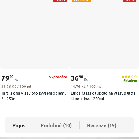
79
36
90
90
Vyprodáno
Kč
Kč
Skladem
Měrná cena:
Měrná cena:
31,96 Kč / 100 ml
14,76 Kč / 100 ml
Taft lak na vlasy pro zvýšení objemu
Elkos Classic tužidlo na vlasy s ultra
3 - 250ml
silnou fixací 250ml
Popis
Podobné (10)
Recenze (19)