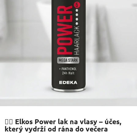
💇‍♀️ Elkos Power lak na vlasy – účes,
který vydrží od rána do večera