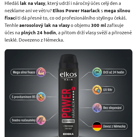
Hledáš
lak na vlasy
, který udrží i náročný účes celý den a
nezklame ani ve větru?
Elkos Power Haarlack
s
mega silnou
fixací
ti dá přesně to, co od profesionálního stylingu čekáš.
Tenhle
aerosolový lak na vlasy
o objemu
300 ml
zafixuje
účes na
plných 24 hodin
, a přitom drží vlasy svěží a přirozeně
lesklé. Dovezeno z Německa.