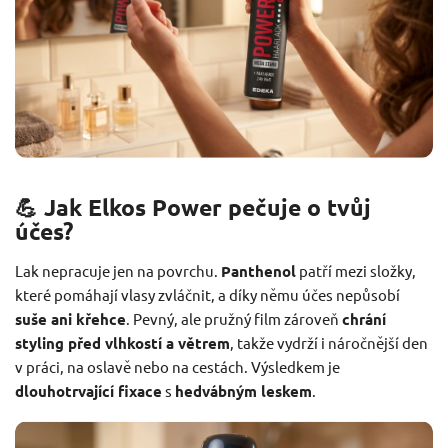
💪 Jak Elkos Power pečuje o tvůj
účes?
Lak nepracuje jen na povrchu.
Panthenol
patří mezi složky,
které pomáhají vlasy zvláčnit, a díky němu účes nepůsobí
suše ani křehce
. Pevný, ale pružný film zároveň
chrání
styling před vlhkostí a větrem
, takže vydrží i náročnější den
v práci, na oslavě nebo na cestách. Výsledkem je
dlouhotrvající fixace
s
hedvábným leskem
.