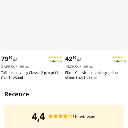
79
42
90
90
Kč
Kč
Skladem
Skladem
Měrná cena:
Měrná cena:
31,96 Kč / 100 ml
14,30 Kč / 100 ml
Taft lak na vlasy Classic 2 pro péči a
Elkos Classic lak na vlasy s ultra
fixaci - 250ml
silnou fixací 300 ml
Recenze
4,4
19 hodnocení