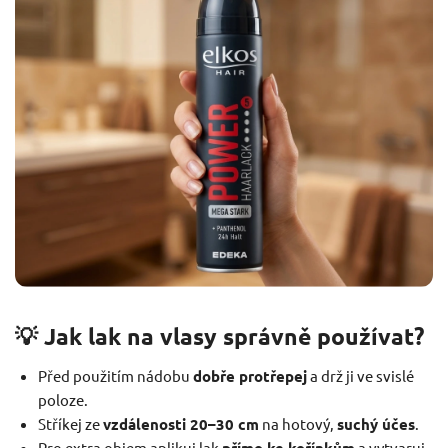
💡 Jak lak na vlasy správně používat?
Před použitím nádobu
dobře protřepej
a drž ji ve svislé
poloze.
Stříkej ze
vzdálenosti 20–30 cm
na hotový,
suchý účes
.
Pro extra objem aplikuj lak
a vytvaruj