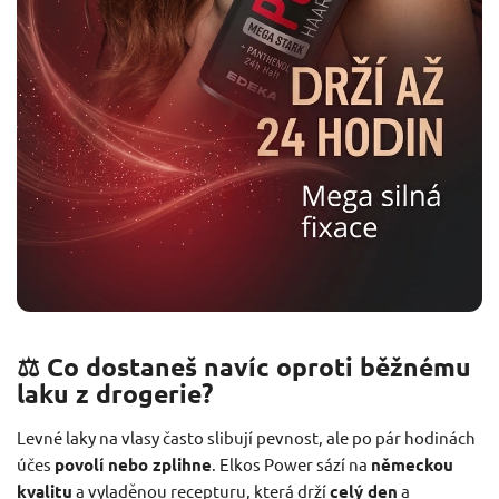
⚖️ Co dostaneš navíc oproti běžnému
laku z drogerie?
Levné laky na vlasy často slibují pevnost, ale po pár hodinách
účes
povolí nebo zplihne
. Elkos Power sází na
německou
kvalitu
a vyladěnou recepturu, která drží
celý den
a