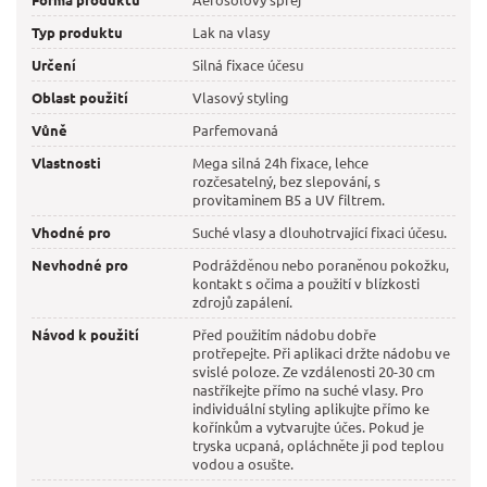
Typ produktu
Lak na vlasy
Určení
Silná fixace účesu
Oblast použití
Vlasový styling
Vůně
Parfemovaná
Vlastnosti
Mega silná 24h fixace, lehce
rozčesatelný, bez slepování, s
provitaminem B5 a UV filtrem.
Vhodné pro
Suché vlasy a dlouhotrvající fixaci účesu.
Nevhodné pro
Podrážděnou nebo poraněnou pokožku,
kontakt s očima a použití v blízkosti
zdrojů zapálení.
Návod k použití
Před použitím nádobu dobře
protřepejte. Při aplikaci držte nádobu ve
svislé poloze. Ze vzdálenosti 20-30 cm
nastříkejte přímo na suché vlasy. Pro
individuální styling aplikujte přímo ke
kořínkům a vytvarujte účes. Pokud je
tryska ucpaná, opláchněte ji pod teplou
vodou a osušte.