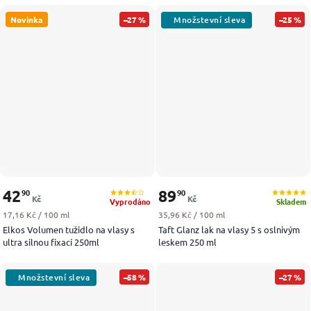
Novinka
–27 %
–25 %
42
89
90
90
Kč
Kč
Vyprodáno
Skladem
Měrná cena:
Měrná cena:
17,16 Kč / 100 ml
35,96 Kč / 100 ml
Elkos Volumen tužidlo na vlasy s
Taft Glanz lak na vlasy 5 s oslnivým
ultra silnou fixací 250ml
leskem 250 ml
–58 %
–27 %