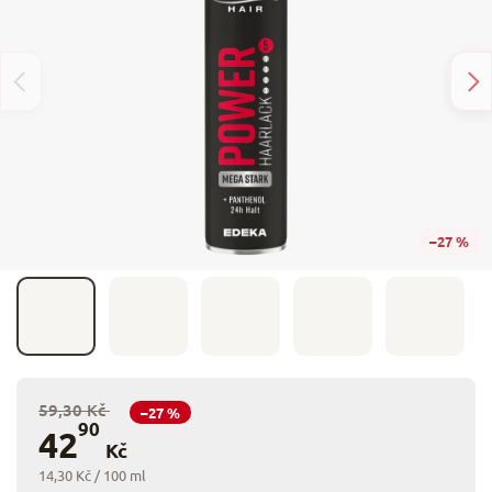
–27 %
59,30 Kč
–27 %
90
42
Kč
14,30 Kč / 100 ml