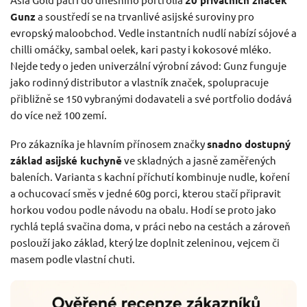
20 privátních značek
Gunz
a soustředí se na trvanlivé asijské suroviny pro
evropský maloobchod. Vedle instantních nudlí nabízí sójové a
chilli omáčky, sambal oelek, kari pasty i kokosové mléko.
Nejde tedy o jeden univerzální výrobní závod: Gunz funguje
jako rodinný distributor a vlastník značek, spolupracuje
přibližně se 150 vybranými dodavateli a své portfolio dodává
do více než 100 zemí.
Pro zákazníka je hlavním přínosem značky
snadno dostupný
základ asijské kuchyně
ve skladných a jasně zaměřených
baleních. Varianta s kachní příchutí kombinuje nudle, koření
a ochucovací směs v jedné 60g porci, kterou stačí připravit
horkou vodou podle návodu na obalu. Hodí se proto jako
rychlá teplá svačina doma, v práci nebo na cestách a zároveň
poslouží jako základ, který lze doplnit zeleninou, vejcem či
masem podle vlastní chuti.