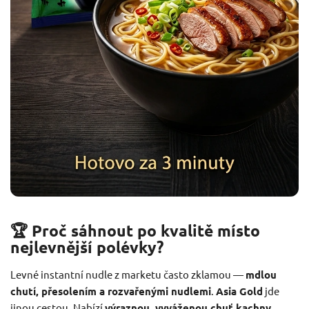
🏆 Proč sáhnout po kvalitě místo
nejlevnější polévky?
Levné instantní nudle z marketu často zklamou —
mdlou
chutí, přesolením a rozvařenými nudlemi
.
Asia Gold
jde
jinou cestou. Nabízí
výraznou, vyváženou chuť kachny
,