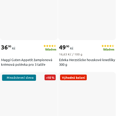
36
49
90
90
Kč
Kč
Skladem
Skladem
Měrná cena:
16,63 Kč / 100 g
Maggi Guten Appetit žampionová
Edeka Herzstücke houskové knedlíky
krémová polévka pro 3 talíře
300 g
–15 %
Výhodné balení