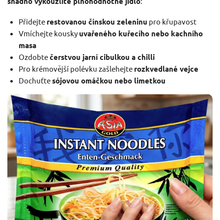
snadno vykouzlíte plnohodnotné jídlo
:
Přidejte
restovanou čínskou zeleninu
pro křupavost
Vmíchejte kousky
uvařeného kuřecího nebo kachního
masa
Ozdobte
čerstvou jarní cibulkou a chilli
Pro krémovější polévku zašlehejte
rozkvedlané vejce
Dochuťte
sójovou omáčkou nebo limetkou