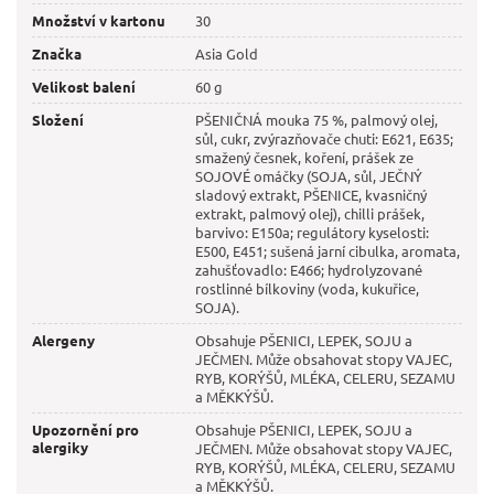
Množství v kartonu
30
Značka
Asia Gold
Velikost balení
60 g
Složení
PŠENIČNÁ mouka 75 %, palmový olej,
sůl, cukr, zvýrazňovače chuti: E621, E635;
smažený česnek, koření, prášek ze
SOJOVÉ omáčky (SOJA, sůl, JEČNÝ
sladový extrakt, PŠENICE, kvasničný
extrakt, palmový olej), chilli prášek,
barvivo: E150a; regulátory kyselosti:
E500, E451; sušená jarní cibulka, aromata,
zahušťovadlo: E466; hydrolyzované
rostlinné bílkoviny (voda, kukuřice,
SOJA).
Alergeny
Obsahuje PŠENICI, LEPEK, SOJU a
JEČMEN. Může obsahovat stopy VAJEC,
RYB, KORÝŠŮ, MLÉKA, CELERU, SEZAMU
a MĚKKÝŠŮ.
Upozornění pro
Obsahuje PŠENICI, LEPEK, SOJU a
alergiky
JEČMEN. Může obsahovat stopy VAJEC,
RYB, KORÝŠŮ, MLÉKA, CELERU, SEZAMU
a MĚKKÝŠŮ.