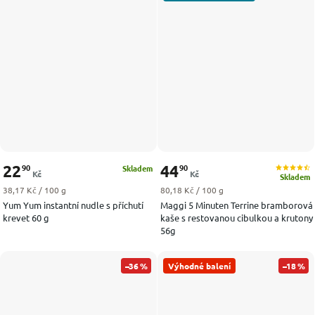
22
44
90
90
Skladem
Kč
Kč
Skladem
Měrná cena:
Měrná cena:
38,17 Kč / 100 g
80,18 Kč / 100 g
Yum Yum instantní nudle s příchutí
Maggi 5 Minuten Terrine bramborová
krevet 60 g
kaše s restovanou cibulkou a krutony
56g
–36 %
Výhodné balení
–18 %