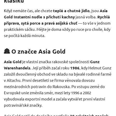
klasiku
Když nemáte čas, ale chcete
teplé a chutné jídlo
, jsou
Asia
Gold Instantní nudle s příchutí kachny
jasná volba.
Rychlá
příprava, sytá porce a pravá asijská chuť
— to vše v jednom
praktickém sáčku. Mějte je doma vždy po ruce pro chvíle, kdy
se počítá každá minuta.
🏯 O značce Asia Gold
Asia Gold
je vlastní značka rakouské společnosti
Gunz
Warenhandels
. Její příběh začal roku
1986
, kdy Helmut Gunz
založil dvoučlenný obchod ve skladu na bývalé rodinné farmě
v Altachu. První desetiletí se firma věnovala dovozu
mezinárodních potravin do Rakouska. Po vstupu země do
Evropské unie změnila směr, mezi lety 1996 a 2002
vybudovala exportní model a začala vytvářet první vlastní
potravinářské značky.
Asia Gold patří do dnešního portfolia