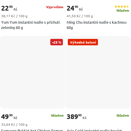
22
24
90
90
Vyprodáno
Kč
Kč
Skladem
Měrná cena:
Měrná cena:
38,17 Kč / 100 g
41,50 Kč / 100 g
Yum Yum instantní nudle s příchutí
Ming Chu instantní nudle s kachnou
zeleniny 60 g
60g
–25 %
Výhodné balení
49
389
90
90
Skladem
Skladem
Kč
Kč
Měrná cena:
35,64 Kč / 100 g
Samyang Buldak hot Chicken Ramen
Asia Gold Instantní nudle hovězí