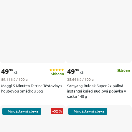
49
49
90
90
Skladem
Kč
Kč
Skladem
Měrná cena:
Měrná cena:
89,11 Kč / 100 g
35,64 Kč / 100 g
Maggi 5 Minuten Terrine Těstoviny s
Samyang Buldak Super 2x pálivá
houbovou omáčkou 56g
instantní kuřecí nudlová polévka v
sáčku 140 g
–32 %