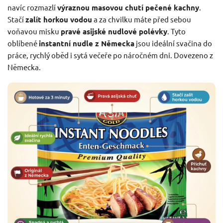
navíc rozmazlí
výraznou masovou chutí pečené kachny
.
Stačí
zalít horkou vodou
a za chvilku máte před sebou
voňavou misku
pravé asijské nudlové polévky
. Tyto
oblíbené
instantní nudle z Německa
jsou ideální svačina do
práce, rychlý oběd i sytá večeře po náročném dni. Dovezeno z
Německa.