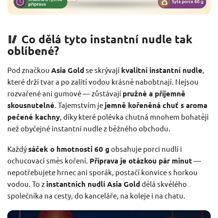
🥢 Co dělá tyto instantní nudle tak
oblíbené?
Pod značkou
Asia Gold
se skrývají
kvalitní instantní nudle
,
které drží tvar a po zalití vodou krásně nabobtnají. Nejsou
rozvařené ani gumové — zůstávají
pružné a příjemně
skousnutelné
. Tajemstvím je
jemně kořeněná chuť s aroma
pečené kachny
, díky které polévka chutná mnohem bohatěji
než obyčejné instantní nudle z běžného obchodu.
Každý
sáček o hmotnosti 60 g
obsahuje porci nudlí i
ochucovací směs koření.
Příprava je otázkou pár minut
—
nepotřebujete hrnec ani sporák, postačí konvice s horkou
vodou. To z
instantních nudlí Asia Gold
dělá skvělého
společníka na cesty, do kanceláře, na koleje i na chatu.