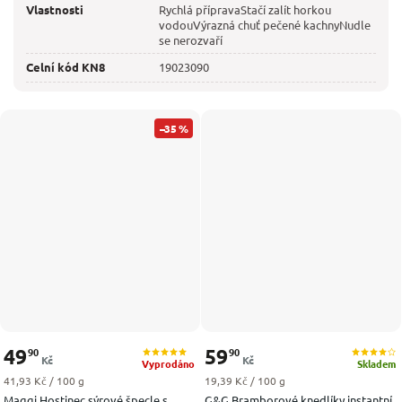
Vlastnosti
Rychlá přípravaStačí zalít horkou
vodouVýrazná chuť pečené kachnyNudle
se nerozvaří
Celní kód KN8
19023090
–35 %
49
59
90
90
Kč
Kč
Vyprodáno
Skladem
Měrná cena:
Měrná cena:
41,93 Kč / 100 g
19,39 Kč / 100 g
Maggi Hostinec sýrové špecle s
G&G Bramborové knedlíky instantní