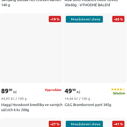
140 g
30x60g - VÝHODNÉ BALENÍ
–19 %
–35 %
89
49
90
90
Vyprodáno
Kč
Kč
Skladem
Měrná cena:
Měrná cena:
44,95 Kč / 100 g
14,46 Kč / 100 g
Maggi Houskové knedlíky ve varných
G&G Bramborové pyré 345g
sáčcích 6 ks 200g
–27 %
–41 %