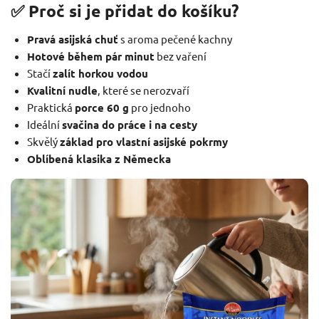
✅ Proč si je přidat do košíku?
Pravá asijská chuť
s aroma pečené kachny
Hotové během pár minut
bez vaření
Stačí
zalít horkou vodou
Kvalitní nudle
, které se nerozvaří
Praktická
porce 60 g
pro jednoho
Ideální
svačina do práce i na cesty
Skvělý
základ pro vlastní asijské pokrmy
Oblíbená klasika z Německa