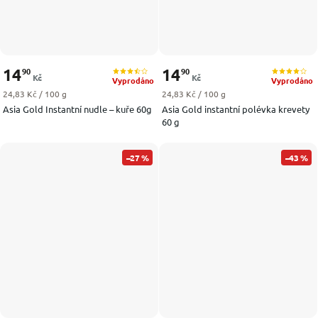
14
14
90
90
Kč
Kč
Vyprodáno
Vyprodáno
Měrná cena:
Měrná cena:
24,83 Kč / 100 g
24,83 Kč / 100 g
Asia Gold Instantní nudle – kuře 60g
Asia Gold instantní polévka krevety
60 g
–27 %
–43 %