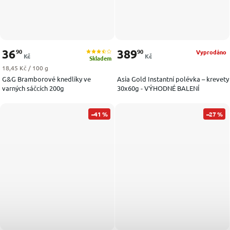
36
389
90
90
Vyprodáno
Kč
Kč
Skladem
Měrná cena:
18,45 Kč / 100 g
G&G Bramborové knedlíky ve
Asia Gold Instantní polévka – krevety
varných sáčcích 200g
30x60g - VÝHODNÉ BALENÍ
–41 %
–27 %