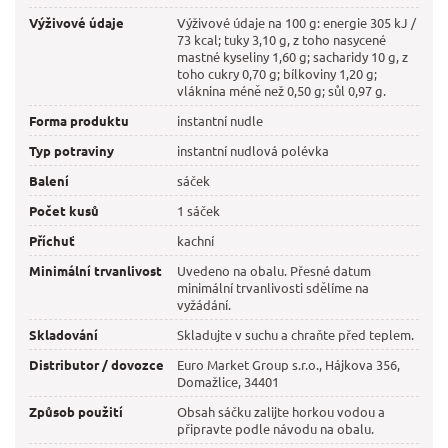
Výživové údaje
Výživové údaje na 100 g: energie 305 kJ /
73 kcal; tuky 3,10 g, z toho nasycené
mastné kyseliny 1,60 g; sacharidy 10 g, z
toho cukry 0,70 g; bílkoviny 1,20 g;
vláknina méně než 0,50 g; sůl 0,97 g.
Forma produktu
instantní nudle
Typ potraviny
instantní nudlová polévka
Balení
sáček
Počet kusů
1 sáček
Příchuť
kachní
Minimální trvanlivost
Uvedeno na obalu. Přesné datum
minimální trvanlivosti sdělíme na
vyžádání.
Skladování
Skladujte v suchu a chraňte před teplem.
Distributor / dovozce
Euro Market Group s.r.o., Hájkova 356,
Domažlice, 34401
Způsob použití
Obsah sáčku zalijte horkou vodou a
připravte podle návodu na obalu.