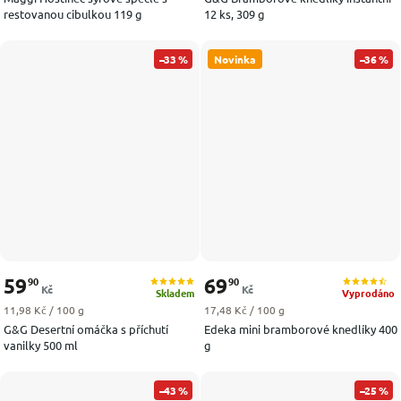
restovanou cibulkou 119 g
12 ks, 309 g
–33 %
Novinka
–36 %
59
69
90
90
Kč
Kč
Skladem
Vyprodáno
Měrná cena:
Měrná cena:
11,98 Kč / 100 g
17,48 Kč / 100 g
G&G Desertní omáčka s příchutí
Edeka mini bramborové knedlíky 400
vanilky 500 ml
g
–43 %
–25 %