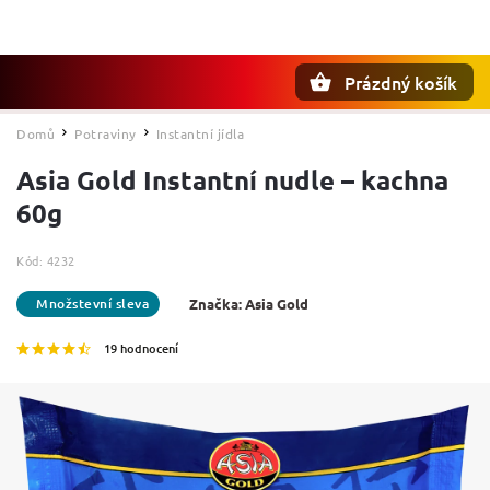
Prázdný košík
Hledat
Domů
Potraviny
Instantní jídla
/
/
Asia Gold Instantní nudle – kachna
60g
Kód:
4232
Značka:
Asia Gold
19 hodnocení