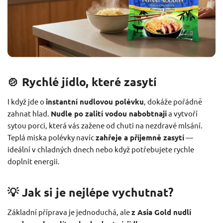
🍲 Rychlé jídlo, které zasytí
I když jde o
instantní nudlovou polévku
, dokáže pořádně
zahnat hlad.
Nudle po zalití vodou nabobtnají
a vytvoří
sytou porci, která vás zažene od chuti na nezdravé mlsání.
Teplá miska polévky navíc
zahřeje a příjemně zasytí
—
ideální v chladných dnech nebo když potřebujete rychle
doplnit energii.
💡 Jak si je nejlépe vychutnat?
Základní příprava je jednoduchá, ale
z Asia Gold nudlí