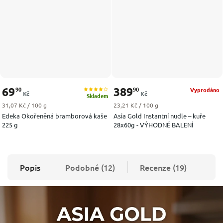
69
389
90
90
Vyprodáno
Kč
Kč
Skladem
Měrná cena:
Měrná cena:
31,07 Kč / 100 g
23,21 Kč / 100 g
Edeka Okořeněná bramborová kaše
Asia Gold Instantní nudle – kuře
225 g
28x60g - VÝHODNÉ BALENÍ
Popis
Podobné (12)
Recenze (19)