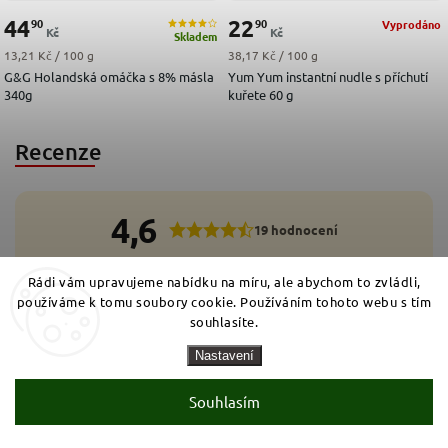
44
22
90
90
Vyprodáno
Kč
Kč
Skladem
Měrná cena:
Měrná cena:
13,21 Kč / 100 g
38,17 Kč / 100 g
G&G Holandská omáčka s 8% másla
Yum Yum instantní nudle s příchutí
340g
kuřete 60 g
Recenze
4,6
19 hodnocení
5
Rádi vám upravujeme nabídku na míru, ale abychom to zvládli,
14x
4
3x
3
používáme k tomu soubory cookie. Používáním tohoto webu s tím
1x
2
souhlasíte.
1x
1
0x
Nastavení
Přidat hodnocení
Souhlasím