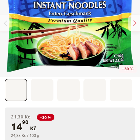
–30 %
21,30 Kč
–30 %
90
14
Kč
24,83 Kč / 100 g