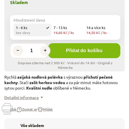
Skladem
Množstevní sleva
1 - 6 ks
7 - 13 ks
14 a více ks
bez slevy
14,60 Kč
/ ks
14,50 Kč
/ ks
−
+
Přidat do košíku
Rychlá
asijská nudlová polévka
s výraznou
příchutí pečené
kachny
. Stačí
zalít horkou vodou
a za pár minut máte hotovou
sytou porci.
Kvalitní nudle
oblíbené v Německu.
Detailní informace
Tisk
Zeptat se
Hlídat
Vše skladem