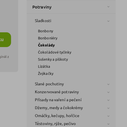
Potraviny
Sladkosti
Bonbony
Bonboniéry
ku
Čokolády
Čokoládové tyčinky
Sušenky a piškoty
Lízátka
Žvýkačky
Slané pochutiny
Konzervované potraviny
Přísady na vaření a pečení
Džemy, medy a čokokrémy
Omáčky, kečupy, hořčice
Těstoviny, rýže, pečivo