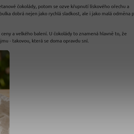
metanové čokolády, potom se ozve křupnutí lískového ořechu a
abulka dobrá nejen jako rychlá sladkost, ale i jako malá odměna 
 ceny a velkého balení. U čokolády to znamená hlavně to, že
jmu - takovou, která se doma opravdu sní.