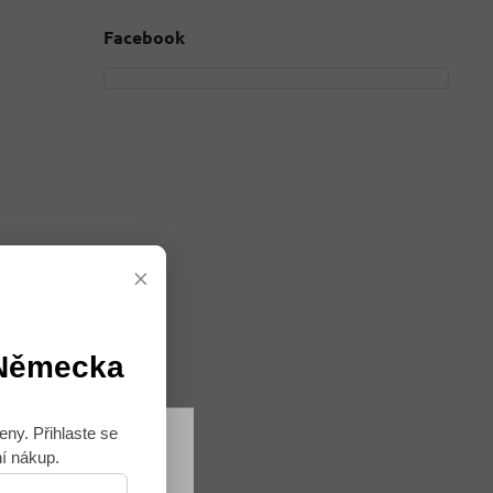
Facebook
×
 Německa
eny. Přihlaste se
ní nákup.
Souhlasím