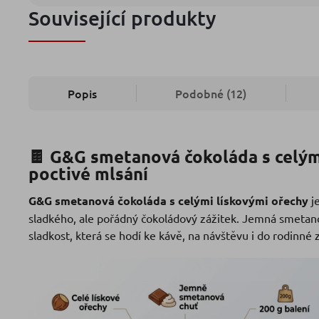
Související produkty
Popis
Podobné (12)
🍫 G&G smetanová čokoláda s celými
poctivé mlsání
G&G smetanová čokoláda s celými lískovými ořechy
je
sladkého, ale pořádný čokoládový zážitek. Jemná smetanová
sladkost, která se hodí ke kávě, na návštěvu i do rodinn