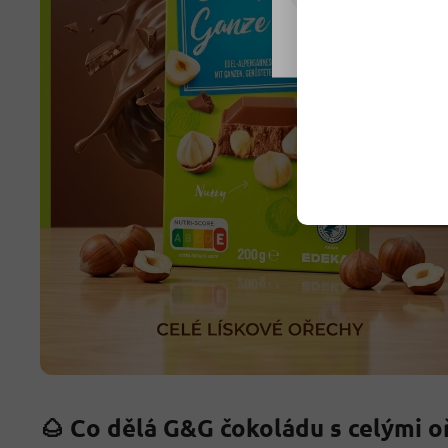
Nastavení
🌰 Co dělá G&G čokoládu s celými o