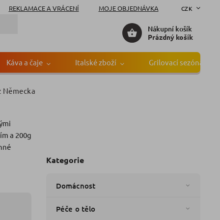
REKLAMACE A VRÁCENÍ
MOJE OBJEDNÁVKA
CZK
Nákupní košík
Prázdný košík
Káva a čaje
Italské zboží
Grilovací sezóna
 z Německa
vými
načka:
G&G
ím a 200g
inné
Kategorie
Domácnost
Péče o tělo