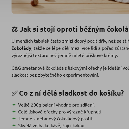
⚖️ Jak si stojí oproti běžným čokol
U menších tabulek často zmizí dobrý pocit dřív, než se st
čokolády
, takže se lépe dělí mezi více lidí a pořád zůsta
výraznější texturu než jemně mleté oříškové krémy.
G&G smetanová čokoláda s lískovými ořechy je ideální volb
sladkost bez zbytečného experimentování.
✅ Co z ní dělá sladkost do košíku?
Velké 200g balení vhodné pro sdílení.
Celé lískové ořechy pro výrazné křupnutí.
Jemně smetanový čokoládový profil.
Skvělá volba ke kávě, čaji i kakau.