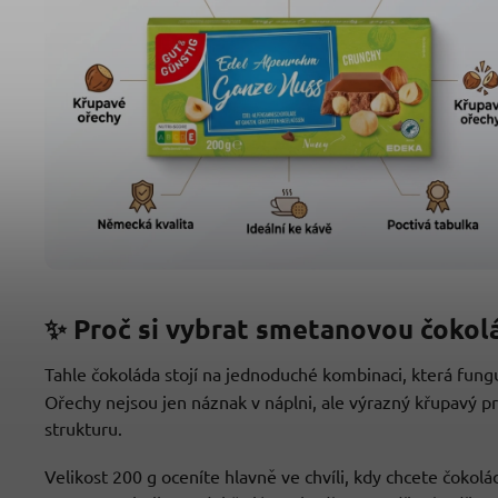
✨ Proč si vybrat smetanovou čokolá
Tahle čokoláda stojí na jednoduché kombinaci, která fung
Ořechy nejsou jen náznak v náplni, ale výrazný křupavý p
strukturu.
Velikost 200 g oceníte hlavně ve chvíli, kdy chcete čokol