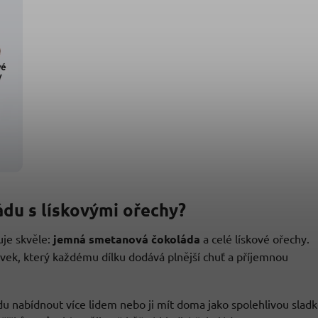
du s lískovými ořechy?
uje skvěle:
jemná smetanová čokoláda
a celé lískové ořechy.
rvek, který každému dílku dodává plnější chuť a příjemnou
ádu nabídnout více lidem nebo ji mít doma jako spolehlivou slad