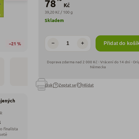
78
Kč
39,20 Kč / 100 g
Skladem
−
+
–21 %
Přidat do koší
Tisk
Zeptat se
Hlídat
ojených
ČR
5
o finalista
ketě