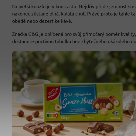
Největší kouzlo je v kontrastu. Nejdřív přijde jemnost s
nakonec zůstane plná, kulatá chuť. Právě proto je tahle t
obědě nebo dezert ke kávě.
Značka G&G je oblíbená pro svůj přímočarý poměr kvality,
dostanete poctivou tabulku bez zbytečného okázalého do