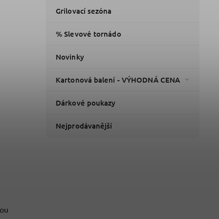
Grilovací sezóna
% Slevové tornádo
Novinky
Kartonová balení - VÝHODNÁ CENA
Dárkové poukazy
Nejprodávanější
kou