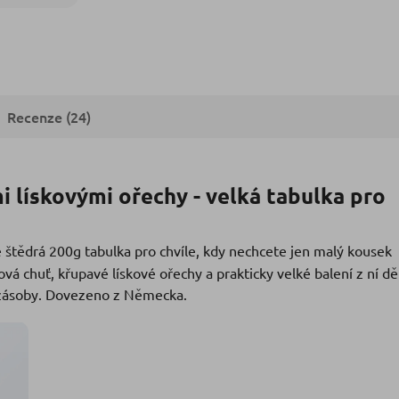
Recenze (24)
 lískovými ořechy - velká tabulka pro
 štědrá 200g tabulka pro chvíle, kdy nechcete jen malý kousek
 chuť, křupavé lískové ořechy a prakticky velké balení z ní děl
é zásoby. Dovezeno z Německa.