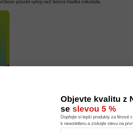
 oříškům působí sytěji než běžná hladká čokoláda.
Objevte kvalitu z
se
slevou 5 %
Dopřejte si lepší produkty za férové c
 nabídku na míru, ale abychom to zvládli, používáme k
k newsletteru a získejte slevu na prv
. Používáním tohoto webu s tím souhlasíte.