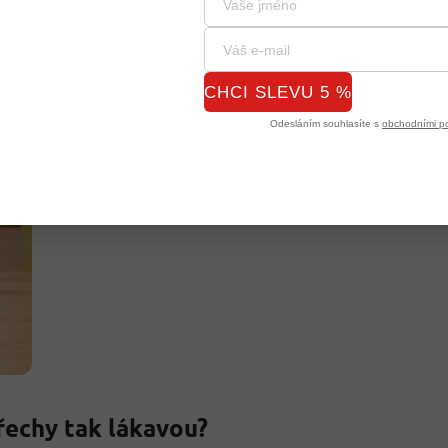
CHCI SLEVU 5 %
Odesláním souhlasíte s
obchodními p
řechy tak lákavou?