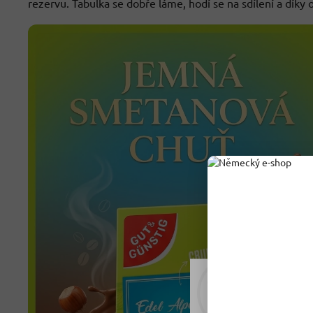
rezervu. Tabulka se dobře láme, hodí se na sdílení a díky
Rádi vám upravujeme
tomu soubory cookie