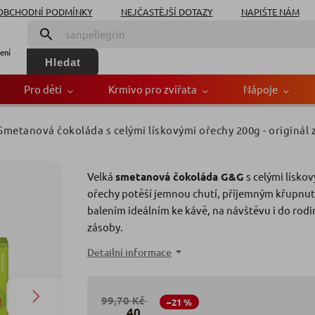
OBCHODNÍ PODMÍNKY
NEJČASTĚJŠÍ DOTAZY
NAPIŠTE NÁM
ení
Hledat
Pro děti
Krmivo pro zvířata
Nápoje
metanová čokoláda s celými lískovými ořechy 200g
- originál
da s celými lískovými
Velká
smetanová čokoláda G&G
s celými lísko
Z
ořechy potěší jemnou chutí, příjemným křupnut
balením ideálním ke kávě, na návštěvu i do rod
zásoby.
Detailní informace
99,70 Kč
–21 %
40