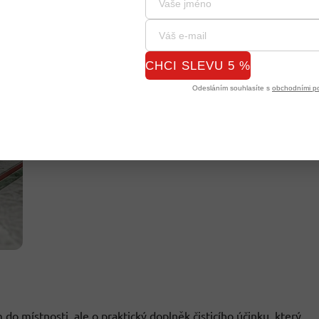
CHCI SLEVU 5 %
Odesláním souhlasíte s
obchodními p
do místnosti, ale o praktický doplněk čisticího účinku, který