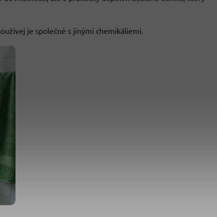
oužívej je společně s jinými chemikáliemi.