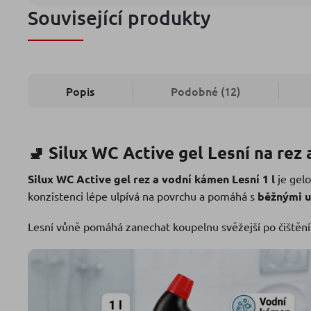
Související produkty
Popis
Podobné (12)
🚽 Silux WC Active gel Lesní na rez
Silux WC Active gel rez a vodní kámen Lesní 1 l
je gelo
konzistenci lépe ulpívá na povrchu a pomáhá s
běžnými u
Lesní vůně pomáhá zanechat koupelnu svěžejší po čištění