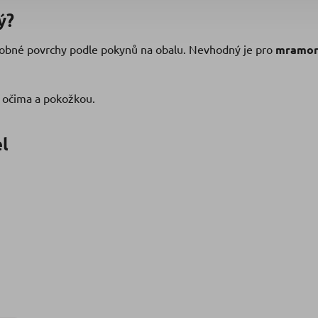
ý?
dobné povrchy podle pokynů na obalu. Nevhodný je pro
mramor
s očima a pokožkou.
l