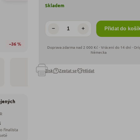
Skladem
−
+
Přidat do koší
–36 %
Tisk
Zeptat se
Hlídat
ojených
ČR
5
o finalista
ketě