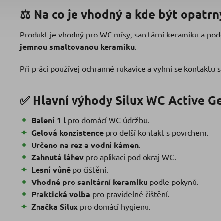
⚖️ Na co je vhodný a kde být opatrn
Produkt je vhodný pro WC mísy, sanitární keramiku a po
jemnou smaltovanou keramiku
.
Při práci používej ochranné rukavice a vyhni se kontaktu 
✅ Hlavní výhody Silux WC Active Ge
Balení 1 l
pro domácí WC údržbu.
Gelová konzistence
pro delší kontakt s povrchem.
Určeno na rez a vodní kámen
.
Zahnutá láhev
pro aplikaci pod okraj WC.
Lesní vůně
po čištění.
Vhodné pro sanitární keramiku
podle pokynů.
Praktická volba
pro pravidelné čištění.
Značka Silux
pro domácí hygienu.