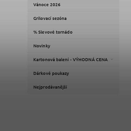
Vánoce 2026
Grilovací sezóna
% Slevové tornádo
Novinky
Kartonová balení - VÝHODNÁ CENA
Dárkové poukazy
Nejprodávanější