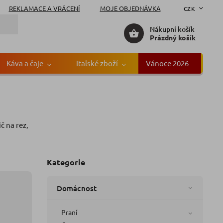
REKLAMACE A VRÁCENÍ
MOJE OBJEDNÁVKA
CZK
Nákupní košík
Prázdný košík
Káva a čaje
Italské zboží
Vánoce 2026
Gr
l
l
č na rez,
ačka:
Silux
Kategorie
Domácnost
Praní