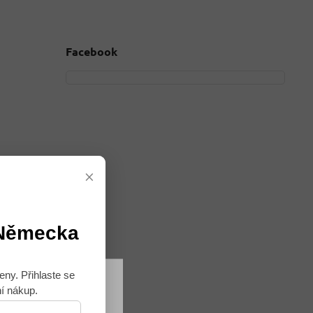
Facebook
×
 Německa
eny. Přihlaste se
ní nákup.
Souhlasím