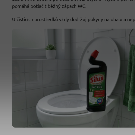
pomáhá potlačit běžný zápach WC.
U čisticích prostředků vždy dodržuj pokyny na obalu a nep