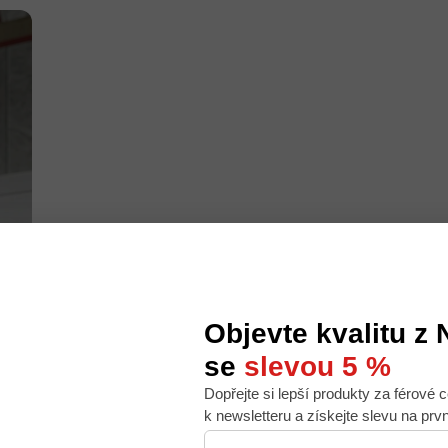
Objevte kvalitu z
se
slevou 5 %
Dopřejte si lepší produkty za férové c
 nabídku na míru, ale abychom to zvládli, používáme k
k newsletteru a získejte slevu na prv
. Používáním tohoto webu s tím souhlasíte.