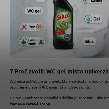
❓ Proč zvolit WC gel místo univerzál
WC mísa potřebuje přípravek, který se dostane pod okraj 
pro
cílené čištění WC a sanitárních povrchů
.
Gelová konzistence pomáhá s delším působením. Díky tomu
kámen a rezavé stopy
.