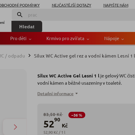
OBCHODNÍ PODMÍNKY
NEJČASTĚJŠÍ DOTAZY
NAPIŠTE NÁM
ení
Hledat
Pro děti
Krmivo pro zvířata
Nápoje
WC / odpadu
Silux WC Active gel rez a vodní kámen Lesní 1 
/
z a vodní kámen Lesní 1 
Silux WC Active Gel Lesní 1 l
je gelový WC čisti
Zn
vodní kámen a běžné usazeniny v toaletě.
Detailní informace
83,50 Kč
–36 %
90
52
Kč
52,90 Kč / 1 l