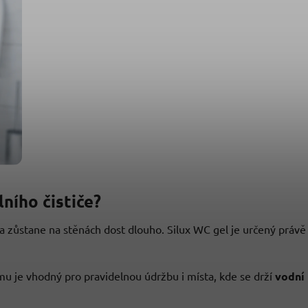
ního čističe?
a zůstane na stěnách dost dlouho. Silux WC gel je určený právě
 je vhodný pro pravidelnou údržbu i místa, kde se drží
vodní