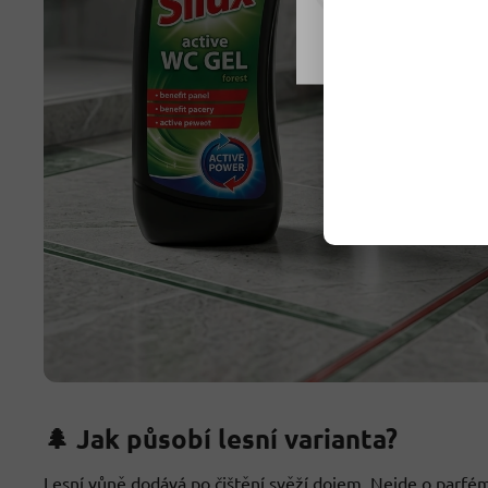
Nastavení
🌲 Jak působí lesní varianta?
Lesní vůně dodává po čištění svěží dojem. Nejde o parfém 