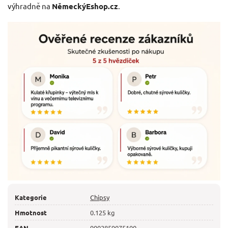
výhradně na
NěmeckýEshop.cz
.
Kategorie
Chipsy
Hmotnost
0.125 kg
EAN
9002859075100