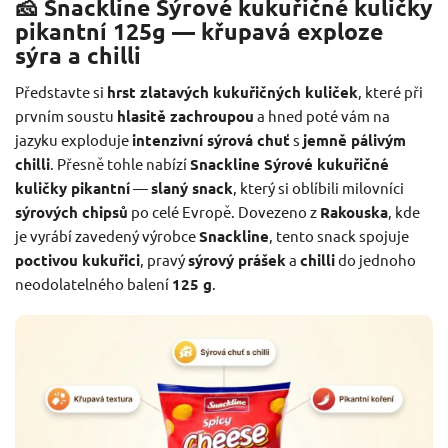
🧀 Snackline Sýrové kukuřičné kuličky
pikantní 125g — křupavá exploze
sýra a chilli
Představte si
hrst zlatavých kukuřičných kuliček
, které při
prvním soustu
hlasitě zachroupou
a hned poté vám na
jazyku exploduje
intenzivní sýrová chuť
s
jemně pálivým
chilli
. Přesně tohle nabízí
Snackline Sýrové kukuřičné
kuličky pikantní
—
slaný snack
, který si oblíbili milovníci
sýrových chipsů
po celé Evropě. Dovezeno z
Rakouska
, kde
je vyrábí zavedený výrobce
Snackline
, tento snack spojuje
poctivou kukuřici
, pravý
sýrový prášek
a
chilli
do jednoho
neodolatelného balení
125 g
.