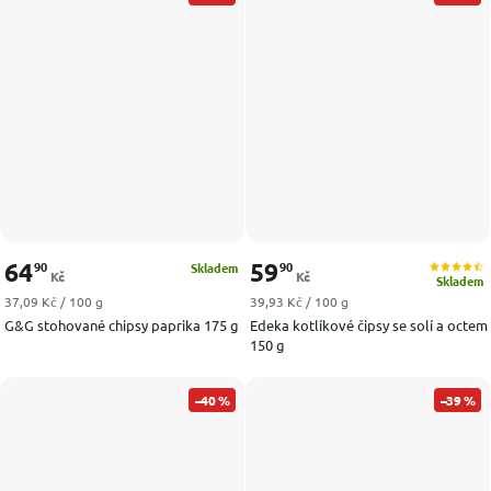
64
59
90
90
Skladem
Kč
Kč
Skladem
Měrná cena:
Měrná cena:
37,09 Kč / 100 g
39,93 Kč / 100 g
G&G stohované chipsy paprika 175 g
Edeka kotlíkové čipsy se solí a octem
150 g
–40 %
–39 %