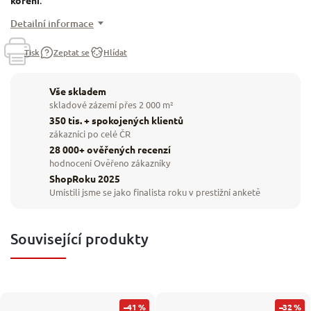
koření
.
Detailní informace
Tisk
Zeptat se
Hlídat
Vše skladem
skladové zázemí přes 2 000 m²
350 tis. + spokojených klientů
zákazníci po celé ČR
28 000+ ověřených recenzí
hodnocení Ověřeno zákazníky
ShopRoku 2025
Umístili jsme se jako finalista roku v prestižní anketě
Související produkty
–41 %
–32 %