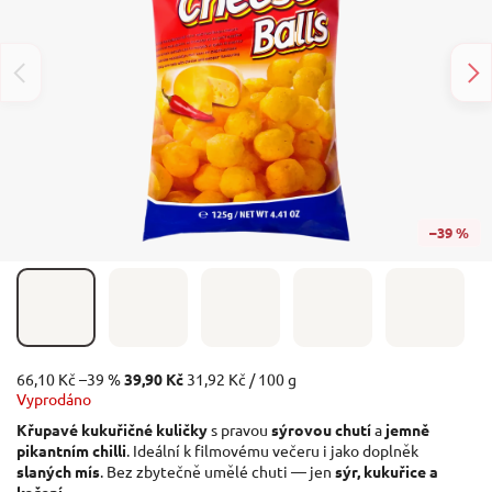
–39 %
66,10 Kč
–39 %
39,90 Kč
31,92 Kč / 100 g
Vyprodáno
Křupavé kukuřičné kuličky
s pravou
sýrovou chutí
a
jemně
pikantním chilli
. Ideální k filmovému večeru i jako doplněk
slaných mís
. Bez zbytečně umělé chuti — jen
sýr, kukuřice a