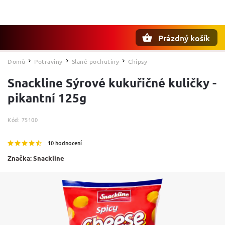
Prázdný košík
Hledat
Domů
Potraviny
Slané pochutiny
Chipsy
/
/
/
Snackline Sýrové kukuřičné kuličky -
pikantní 125g
Kód:
75100
10 hodnocení
Značka:
Snackline