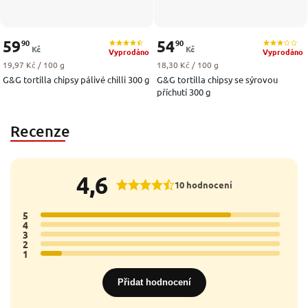
59
54
90
90
Kč
Kč
Vyprodáno
Vyprodáno
Měrná cena:
Měrná cena:
19,97 Kč / 100 g
18,30 Kč / 100 g
G&G tortilla chipsy pálivé chilli 300 g
G&G tortilla chipsy se sýrovou
příchutí 300 g
Recenze
4,6
10 hodnocení
5
9x
4
0x
3
0x
2
0x
1
1x
Přidat hodnocení