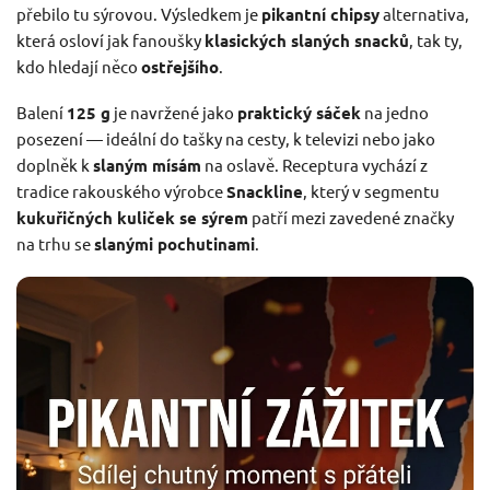
přebilo tu sýrovou. Výsledkem je
pikantní chipsy
alternativa,
která osloví jak fanoušky
klasických slaných snacků
, tak ty,
kdo hledají něco
ostřejšího
.
Balení
125 g
je navržené jako
praktický sáček
na jedno
posezení — ideální do tašky na cesty, k televizi nebo jako
doplněk k
slaným mísám
na oslavě. Receptura vychází z
tradice rakouského výrobce
Snackline
, který v segmentu
kukuřičných kuliček se sýrem
patří mezi zavedené značky
na trhu se
slanými pochutinami
.