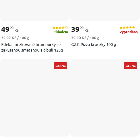
49
39
90
90
Kč
Kč
Skladem
Vyprodáno
Měrná cena:
Měrná cena:
39,92 Kč / 100 g
39,90 Kč / 100 g
Edeka mřížkované brambůrky se
G&G Pizza kroužky 100 g
zakysanou smetanou a cibulí 125g
–36 %
–45 %