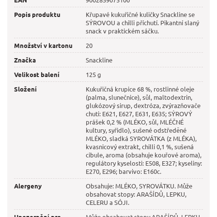
Popis produktu
Křupavé kukuřičné kuličky Snackline se
SÝROVOU a chilli příchutí. Pikantní slaný
snack v praktickém sáčku.
Množství v kartonu
20
Značka
Snackline
Velikost balení
125 g
Složení
Kukuřičná krupice 68 %, rostlinné oleje
(palma, slunečnice), sůl, maltodextrin,
glukózový sirup, dextróza, zvýrazňovače
chuti: E621, E627, E631, E635; SÝROVÝ
prášek 0,2 % (MLÉKO, sůl, MLÉČNÉ
kultury, syřidlo), sušené odstředěné
MLÉKO, sladká SYROVÁTKA (z MLÉKA),
kvasnicový extrakt, chilli 0,1 %, sušená
cibule, aroma (obsahuje kouřové aroma),
regulátory kyselosti: E508, E327; kyseliny:
E270, E296; barvivo: E160c.
Alergeny
Obsahuje: MLÉKO, SYROVÁTKU. Může
obsahovat stopy: ARAŠÍDŮ, LEPKU,
CELERU a SÓJI.
Upozornění pro
Může obsahovat stopy ARAŠÍDŮ, LEPKU,