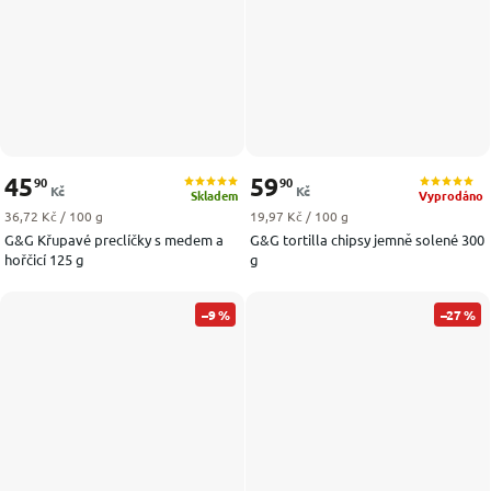
45
59
90
90
Kč
Kč
Skladem
Vyprodáno
Měrná cena:
Měrná cena:
36,72 Kč / 100 g
19,97 Kč / 100 g
G&G Křupavé preclíčky s medem a
G&G tortilla chipsy jemně solené 300
hořčicí 125 g
g
–9 %
–27 %