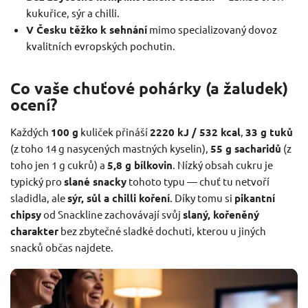
kukuřice, sýr a chilli.
V Česku těžko k sehnání
mimo specializovaný dovoz
kvalitních evropských pochutin.
Co vaše chuťové pohárky (a žaludek)
ocení?
Každých
100 g
kuliček přináší
2220 kJ / 532 kcal
,
33 g tuků
(z toho 14 g nasycených mastných kyselin),
55 g sacharidů
(z
toho jen 1 g cukrů) a
5,8 g bílkovin
. Nízký obsah cukru je
typický pro
slané snacky
tohoto typu — chuť tu netvoří
sladidla, ale
sýr, sůl a chilli koření
. Díky tomu si
pikantní
chipsy
od Snackline zachovávají svůj
slaný, kořeněný
charakter
bez zbytečné sladké dochuti, kterou u jiných
snacků občas najdete.