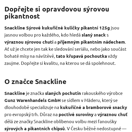
Dopřejte si opravdovou sýrovou
pikantnost
Snackline Sýrové kukuřičné kuličky pikantní 125g
jsou
jasnou volbou pro každého, kdo hledá
slaný snack
s
výraznou sýrovou chutí
a
příjemným pikantním nádechem
.
Ať už je chcete jen tak ke sledování seriálu, nebo jako součást
bohaté mísy na návštěvě,
tato křupavá pochoutka
vždy
zaujme. Dopřejte si kvalitu, na kterou se dá spolehnout.
O značce Snackline
Snackline
je značka
slaných pochutin
rakouského výrobce
Gunz Warenhandels GmbH
se sídlem v Mäderu, který se
dlouhodobě specializuje na
kukuřičné a bramborové snacky
pro evropský trh. Důraz na
poctivé suroviny
a
výraznou chuť
dělá ze značky Snackline oblíbenou volbu mezi fanoušky
sýrových a pikantních chipsů
. V Česku běžně nedostupné —