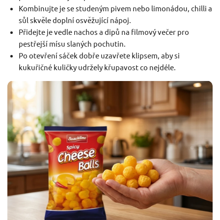
Kombinujte je se studeným pivem nebo limonádou, chilli a
sůl skvěle doplní osvěžující nápoj.
Přidejte je vedle nachos a dipů na filmový večer pro
pestřejší mísu slaných pochutin.
Po otevření sáček dobře uzavřete klipsem, aby si
kukuřičné kuličky udržely křupavost co nejdéle.