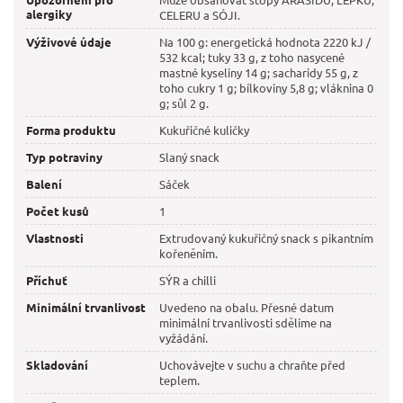
alergiky
CELERU a SÓJI.
Výživové údaje
Na 100 g: energetická hodnota 2220 kJ /
532 kcal; tuky 33 g, z toho nasycené
mastné kyseliny 14 g; sacharidy 55 g, z
toho cukry 1 g; bílkoviny 5,8 g; vláknina 0
g; sůl 2 g.
Forma produktu
Kukuřičné kuličky
Typ potraviny
Slaný snack
Balení
Sáček
Počet kusů
1
Vlastnosti
Extrudovaný kukuřičný snack s pikantním
kořeněním.
Příchuť
SÝR a chilli
Minimální trvanlivost
Uvedeno na obalu. Přesné datum
minimální trvanlivosti sdělíme na
vyžádání.
Skladování
Uchovávejte v suchu a chraňte před
teplem.