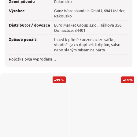
Země původu
Rakousko
Výrobce
Gunz Warenhandels GmbH, 6841 Mäder,
Rakousko
Distributor / dovozce
Euro Market Group s.r.o., Hájkova 356,
Domažlice, 34401
Způsob použití
Ihned k přímé konzumaci ze sáčku,
vhodné i jako doplněk k dipům, salsu
nebo slaným mísám na párty.
Položka byla vyprodána…
–39 %
–28 %