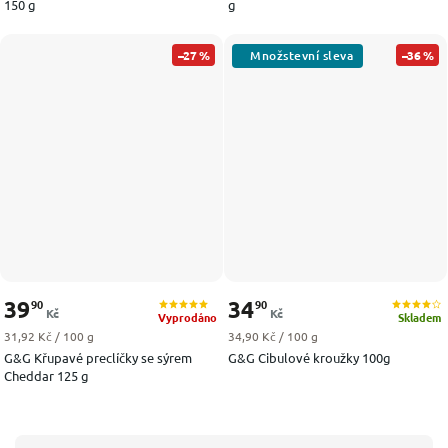
150 g
g
–27 %
–36 %
39
34
90
90
Kč
Kč
Vyprodáno
Skladem
Měrná cena:
Měrná cena:
31,92 Kč / 100 g
34,90 Kč / 100 g
G&G Křupavé preclíčky se sýrem
G&G Cibulové kroužky 100g
Cheddar 125 g