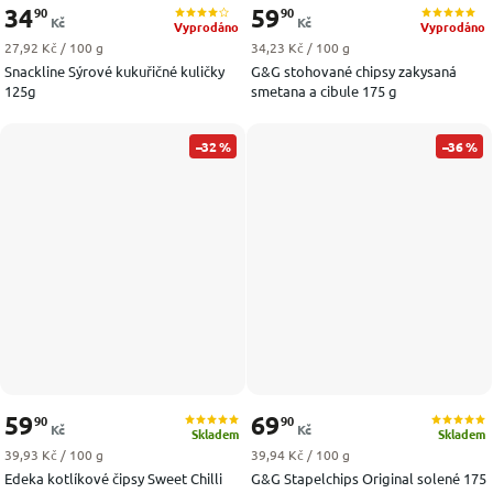
34
59
90
90
Kč
Kč
Vyprodáno
Vyprodáno
Měrná cena:
Měrná cena:
27,92 Kč / 100 g
34,23 Kč / 100 g
Snackline Sýrové kukuřičné kuličky
G&G stohované chipsy zakysaná
125g
smetana a cibule 175 g
–32 %
–36 %
59
69
90
90
Kč
Kč
Skladem
Skladem
Měrná cena:
Měrná cena:
39,93 Kč / 100 g
39,94 Kč / 100 g
Edeka kotlíkové čipsy Sweet Chilli
G&G Stapelchips Original solené 175