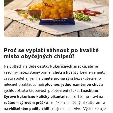
Proč se vyplatí sáhnout po kvalitě
místo obyčejných chipsů?
Na pultech najdete desítky
kukuřičných snacků
, ale ne
všechny nabízí stejný poměr
chuti a kvality
. Levné varianty
často spoléhají jen na
umělé aroma sýra
bez skutečného
mléčného základu, mají
plochou, jednorozměrnou chuť
a
rychlou ztrátu křupavosti po otevření sáčku.
Snackline
Sýrové kukuřičné kuličky pikantní
naproti tomu staví na
reálném sýrovém prášku
s mlékem a mléčnými kulturami a
na
viditelném podílu chilli
, ne jen na barvivu. Výsledkem je