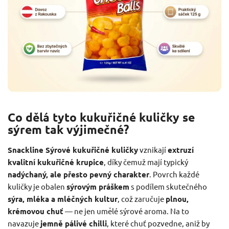
Co dělá tyto kukuřičné kuličky se
sýrem tak výjimečné?
Snackline Sýrové kukuřičné kuličky
vznikají
extruzí
kvalitní kukuřičné krupice
, díky čemuž mají typický
nadýchaný, ale přesto pevný charakter
. Povrch každé
kuličky je obalen
sýrovým práškem
s podílem skutečného
sýra, mléka a mléčných kultur
, což zaručuje
plnou,
krémovou chuť
— ne jen umělé sýrové aroma. Na to
navazuje
jemně pálivé chilli
, které chuť pozvedne, aniž by