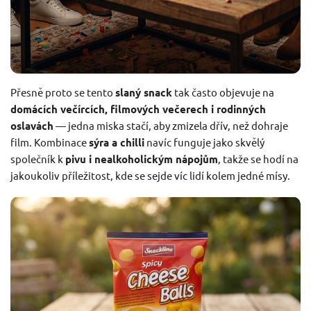
Přesně proto se tento
slaný snack
tak často objevuje na
domácích večírcích, filmových večerech i rodinných
oslavách
— jedna miska stačí, aby zmizela dřív, než dohraje
film. Kombinace
sýra a chilli
navíc funguje jako skvělý
společník k
pivu i nealkoholickým nápojům
, takže se hodí na
jakoukoliv příležitost, kde se sejde víc lidí kolem jedné mísy.