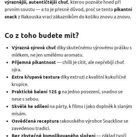
výraznější, autentičtější chuť
, kterou poznáte hned při
prvním soustu — a to je přesně důvod, proč se tento
pikantní
snack
z Rakouska vrací zákazníkům do košíku znovu a znovu.
Co z toho budete mít?
Výrazná sýrová chuť
díky skutečnému sýrovému prášku s
mlékem, ne jen umělému aromatu.
Příjemná pikantnost
— chilli je cítit, ale nepřebíjí chuť
sýra.
Extra křupavá textura
díky extruzi z kvalitní kukuřičné
krupice.
Praktické balení 125 g
na jedno posezení, snadno se
nese s sebou.
Skvělé ke sdílení
na párty, k filmu i jako doplněk k slaným
mísám.
Osvědčená receptura
rakouského výrobce Snackline se
zavedenou tradicí.
Bez zbytečně komplikovaného složení
— základ tvoří