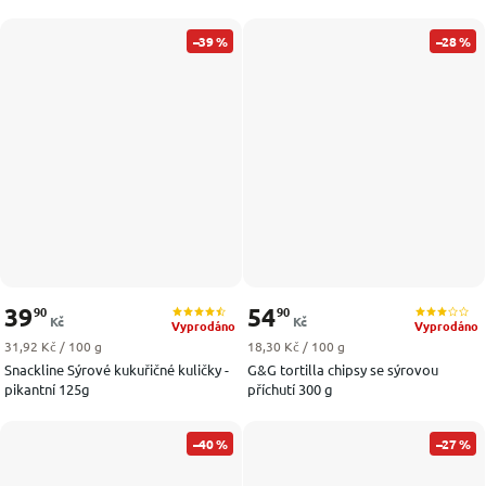
–39 %
–28 %
39
54
90
90
Kč
Kč
Vyprodáno
Vyprodáno
Měrná cena:
Měrná cena:
31,92 Kč / 100 g
18,30 Kč / 100 g
Snackline Sýrové kukuřičné kuličky -
G&G tortilla chipsy se sýrovou
pikantní 125g
příchutí 300 g
–40 %
–27 %