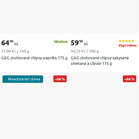
64
59
90
90
Skladem
Kč
Kč
Vyprodáno
Měrná cena:
Měrná cena:
37,09 Kč / 100 g
34,23 Kč / 100 g
G&G stohované chipsy paprika 175 g
G&G stohované chipsy zakysaná
smetana a cibule 175 g
–36 %
–36 %