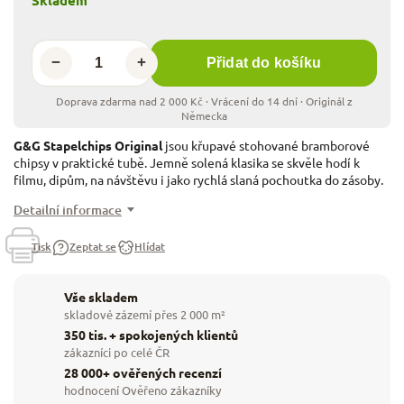
−
+
Přidat do košíku
G&G Stapelchips Original
jsou křupavé stohované bramborové
chipsy v praktické tubě. Jemně solená klasika se skvěle hodí k
filmu, dipům, na návštěvu i jako rychlá slaná pochoutka do zásoby.
Detailní informace
Tisk
Zeptat se
Hlídat
Vše skladem
skladové zázemí přes 2 000 m²
350 tis. + spokojených klientů
zákazníci po celé ČR
28 000+ ověřených recenzí
hodnocení Ověřeno zákazníky