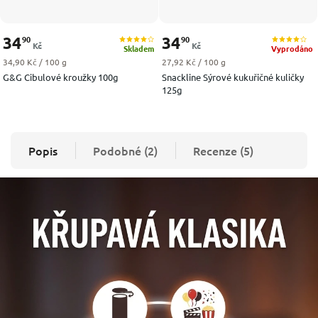
34
34
90
90
Kč
Kč
Skladem
Vyprodáno
Měrná cena:
Měrná cena:
34,90 Kč / 100 g
27,92 Kč / 100 g
G&G Cibulové kroužky 100g
Snackline Sýrové kukuřičné kuličky
125g
Popis
Podobné (2)
Recenze (5)