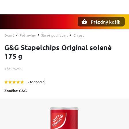
Prázdný košík
Hledat
Domů
Potraviny
Slané pochutiny
Chipsy
/
/
/
G&G Stapelchips Original solené
175 g
Kód:
25253
5 hodnocení
Značka:
G&G