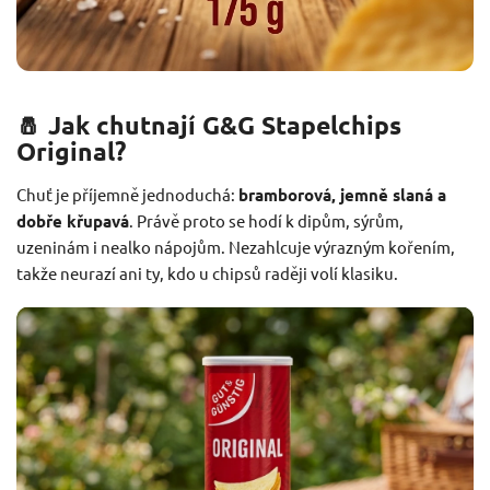
🧂 Jak chutnají G&G Stapelchips
Original?
Chuť je příjemně jednoduchá:
bramborová, jemně slaná a
dobře křupavá
. Právě proto se hodí k dipům, sýrům,
uzeninám i nealko nápojům. Nezahlcuje výrazným kořením,
takže neurazí ani ty, kdo u chipsů raději volí klasiku.