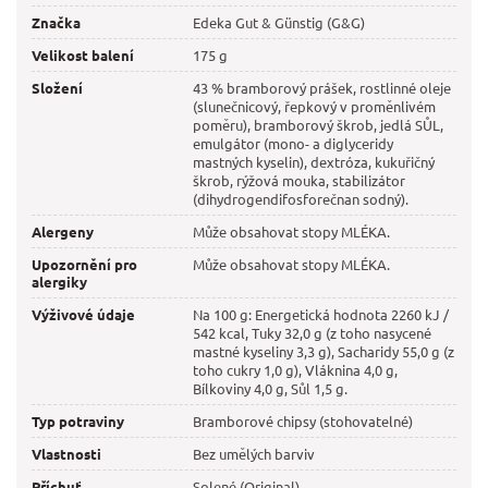
Značka
Edeka Gut & Günstig (G&G)
Velikost balení
175 g
Složení
43 % bramborový prášek, rostlinné oleje
(slunečnicový, řepkový v proměnlivém
poměru), bramborový škrob, jedlá SŮL,
emulgátor (mono- a diglyceridy
mastných kyselin), dextróza, kukuřičný
škrob, rýžová mouka, stabilizátor
(dihydrogendifosforečnan sodný).
Alergeny
Může obsahovat stopy MLÉKA.
Upozornění pro
Může obsahovat stopy MLÉKA.
alergiky
Výživové údaje
Na 100 g: Energetická hodnota 2260 kJ /
542 kcal, Tuky 32,0 g (z toho nasycené
mastné kyseliny 3,3 g), Sacharidy 55,0 g (z
toho cukry 1,0 g), Vláknina 4,0 g,
Bílkoviny 4,0 g, Sůl 1,5 g.
Typ potraviny
Bramborové chipsy (stohovatelné)
Vlastnosti
Bez umělých barviv
Příchuť
Solené (Original)