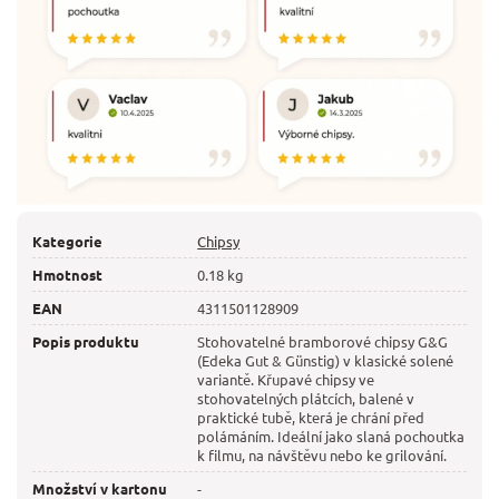
Kategorie
Chipsy
Hmotnost
0.18 kg
EAN
4311501128909
Popis produktu
Stohovatelné bramborové chipsy G&G
(Edeka Gut & Günstig) v klasické solené
variantě. Křupavé chipsy ve
stohovatelných plátcích, balené v
praktické tubě, která je chrání před
polámáním. Ideální jako slaná pochoutka
k filmu, na návštěvu nebo ke grilování.
Množství v kartonu
-