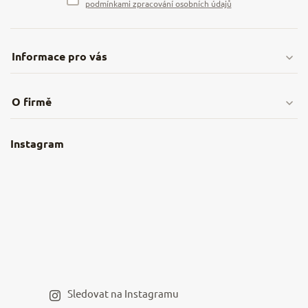
podmínkami zpracování osobních údajů
Informace pro vás
Doprava & platby
O firmě
Obchodní podmínky
O nás
Instagram
Nejčastější dotazy
Kamenná prodejna
Reklamace a vrácení
Kariéra v NěmeckýEshop.cz
Moje objednávka
Velkoobchod
Spolupráce s influencery
Blog a recepty
Staňte se naším výdejním místem
Sledovat na Instagramu
Hodnocení obchodu