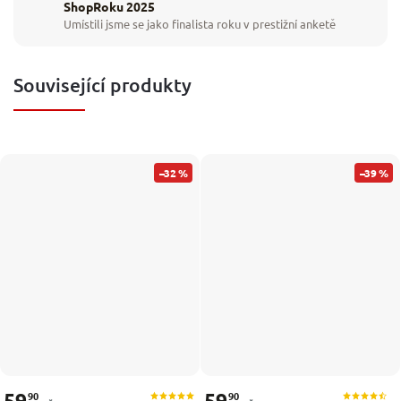
ShopRoku 2025
Umístili jsme se jako finalista roku v prestižní anketě
Související produkty
–32 %
–39 %
59
59
90
90