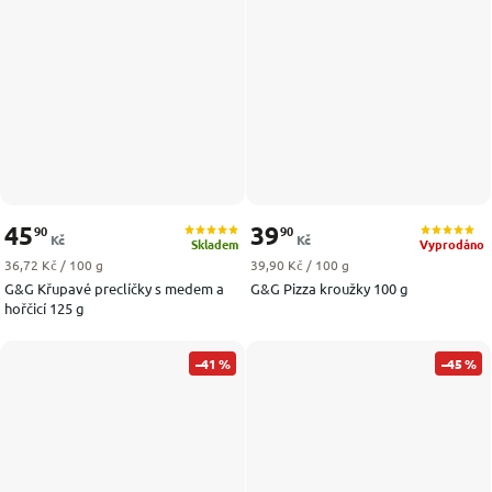
45
39
90
90
Kč
Kč
Skladem
Vyprodáno
Měrná cena:
Měrná cena:
36,72 Kč / 100 g
39,90 Kč / 100 g
G&G Křupavé preclíčky s medem a
G&G Pizza kroužky 100 g
hořčicí 125 g
–41 %
–45 %