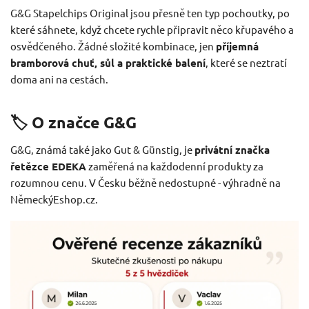
G&G Stapelchips Original jsou přesně ten typ pochoutky, po
které sáhnete, když chcete rychle připravit něco křupavého a
osvědčeného. Žádné složité kombinace, jen
příjemná
bramborová chuť, sůl a praktické balení
, které se neztratí
doma ani na cestách.
🏷️ O značce G&G
G&G, známá také jako Gut & Günstig, je
privátní značka
řetězce EDEKA
zaměřená na každodenní produkty za
rozumnou cenu. V Česku běžně nedostupné - výhradně na
NěmeckýEshop.cz.