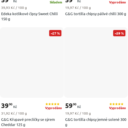
Kč
Kč
Skladem
Vyprodáno
Měrná cena:
Měrná cena:
39,93 Kč / 100 g
19,97 Kč / 100 g
Edeka kotlíkové čipsy Sweet Chilli
G&G tortilla chipsy pálivé chilli 300 g
150 g
–27 %
–39 %
39
59
90
90
Kč
Kč
Vyprodáno
Vyprodáno
Měrná cena:
Měrná cena:
31,92 Kč / 100 g
19,97 Kč / 100 g
G&G Křupavé preclíčky se sýrem
G&G tortilla chipsy jemně solené 300
Cheddar 125 g
g