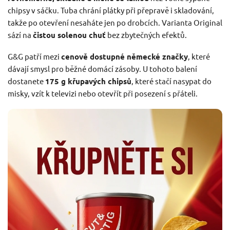
chipsy v sáčku. Tuba chrání plátky při přepravě i skladování,
takže po otevření nesaháte jen po drobcích. Varianta Original
sází na
čistou solenou chuť
bez zbytečných efektů.
G&G patří mezi
cenově dostupné německé značky
, které
dávají smysl pro běžné domácí zásoby. U tohoto balení
dostanete
175 g křupavých chipsů
, které stačí nasypat do
misky, vzít k televizi nebo otevřít při posezení s přáteli.