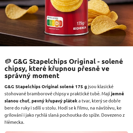
🥔 G&G Stapelchips Original - solené
chipsy, které křupnou přesně ve
správný moment
G&G Stapelchips Original solené 175 g
jsou klasické
stohované bramborové chipsy v praktické tubě. Mají
jemně
slanou chuť
,
pevný křupavý plátek
a tvar, který se dobře
bere do ruky i sdílí u stolu. Hodí se k filmu, na návštěvu, ke
grilování i jako rychlá slaná pochoutka do spíže. Dovezeno z
Německa.