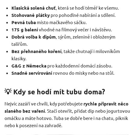
Klasická solená chuť
, která se hodí téměř ke všemu.
Stohované plátky
pro pohodlné nabírání a sdílení.
Pevná tuba
místo mačkavého sáčku.
175 g balení
vhodné na filmový večer i návštěvu.
Dobrá volba k dipům
, sýrům, zelenině i obloženým
talířům.
Bez přehnaného koření
, takže chutnají i milovníkům
klasiky.
G&G z Německa
pro každodenní domácí zásobu.
Snadné servírování
rovnou do misky nebo na stůl.
💡 Kdy se hodí mít tubu doma?
Nejvíc zazáří ve chvíli, kdy potřebujete
rychle připravit něco
slaného bez vaření
. Stačí otevřít, přidat dip nebo jogurtovou
omáčku a máte hotovo. Tuba se dobře bere i na chatu, piknik
nebo k posezení na zahradě.