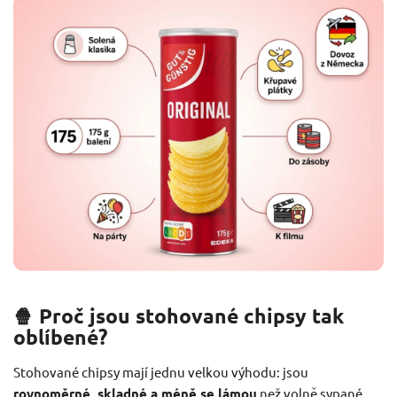
🍿 Proč jsou stohované chipsy tak
oblíbené?
Stohované chipsy mají jednu velkou výhodu: jsou
rovnoměrné, skladné a méně se lámou
než volně sypané