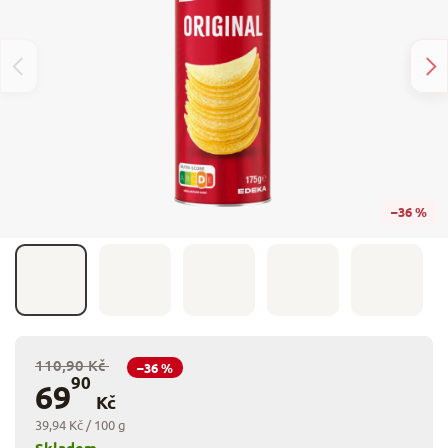
–36 %
110,90 Kč
–36 %
90
69
Kč
39,94 Kč / 100 g
Skladem