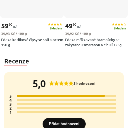
59
49
90
90
Kč
Kč
Skladem
Skladem
Měrná cena:
Měrná cena:
39,93 Kč / 100 g
39,92 Kč / 100 g
Edeka kotlíkové čipsy se solí a octem
Edeka mřížkované brambůrky se
150 g
zakysanou smetanou a cibulí 125g
Recenze
5,0
5 hodnocení
5
5x
4
0x
3
0x
2
0x
1
0x
Přidat hodnocení