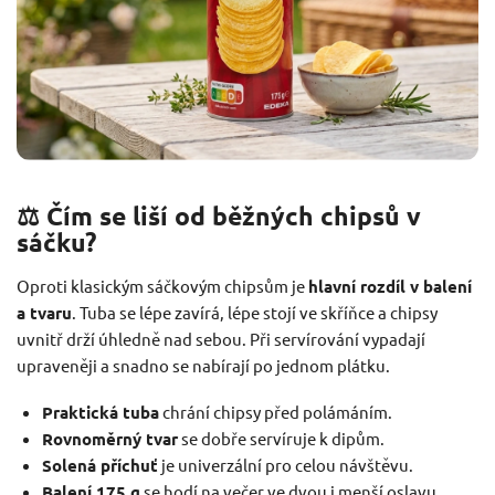
⚖️ Čím se liší od běžných chipsů v
sáčku?
Oproti klasickým sáčkovým chipsům je
hlavní rozdíl v balení
a tvaru
. Tuba se lépe zavírá, lépe stojí ve skříňce a chipsy
uvnitř drží úhledně nad sebou. Při servírování vypadají
upraveněji a snadno se nabírají po jednom plátku.
Praktická tuba
chrání chipsy před polámáním.
Rovnoměrný tvar
se dobře servíruje k dipům.
Solená příchuť
je univerzální pro celou návštěvu.
Balení 175 g
se hodí na večer ve dvou i menší oslavu.