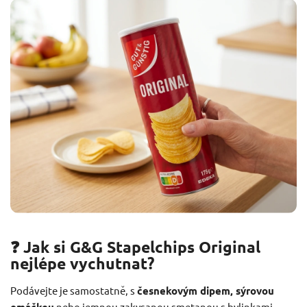
❓ Jak si G&G Stapelchips Original
nejlépe vychutnat?
Podávejte je samostatně, s
česnekovým dipem, sýrovou
nebo jemnou zakysanou smetanou s bylinkami.